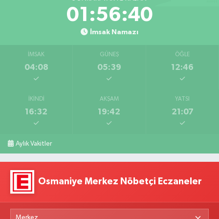
01:56:39
İmsak Namazı
İMSAK
GÜNEŞ
ÖĞLE
04:08
05:39
12:46
İKINDI
AKŞAM
YATSI
16:32
19:42
21:07
Aylık Vakitler
Osmaniye Merkez Nöbetçi Eczaneler