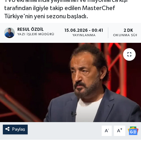
tarafından ilgiyle takip edilen MasterChef
Türkiye'nin yeni sezonu başladı.
RESUL ÖZDIL
15.06.2026 - 00:41
2 DK
YAZI İŞLERI MÜDÜRÜ
YAYINLANMA
OKUNMA SÜRE
Paylaş
-
+
A
A