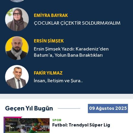
STRATEJİLERİ
EMIYRA BAYRAK
ÇOCUKLAR ÇİÇEKTİR SOLDURMAYALIM
ERSIN ŞIMŞEK
Ersin Şimşek Yazdı: Karadeniz’den
Batum’a, Yolun Bana Bıraktıkları
FAKIR YILMAZ
İnsan, İletişim ve Şura..
Geçen Yıl Bugün
09 Ağustos 2025
SPOR
Futbol: Trendyol Süper Lig