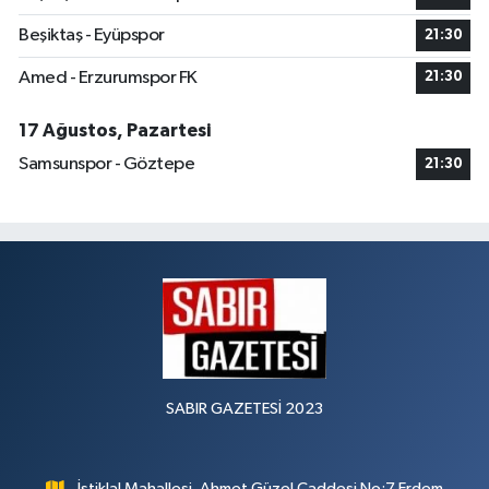
Beşiktaş - Eyüpspor
21:30
Amed - Erzurumspor FK
21:30
17 Ağustos, Pazartesi
Samsunspor - Göztepe
21:30
SABIR GAZETESİ 2023
İstiklal Mahallesi, Ahmet Güzel Caddesi No:7 Erdem