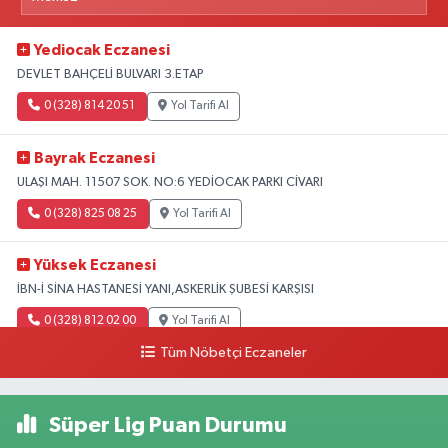
Yediocak Eczanesi
DEVLET BAHÇELİ BULVARI 3.ETAP
0 (328) 814 20 51
Yol Tarifi Al
Bayrak Eczanesi
ULAŞI MAH. 11507 SOK. NO:6 YEDİOCAK PARKI CİVARI
0 (328) 825 08 25
Yol Tarifi Al
Yüksek Eczanesi
İBN-İ SİNA HASTANESİ YANI,ASKERLİK ŞUBESİ KARŞISI
0 (328) 812 02 00
Yol Tarifi Al
Tüm Nöbetçi Eczaneler
Süper Lig Puan Durumu