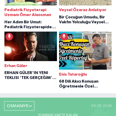
Pediatrik Fizyoterapi
Veysel Özaraz Anlatıyor
Uzmanı Ömer Alaosman
Bir Çocuğun Umudu, Bir
Her Adım Bir Umut:
Vakfın Yolculuğu Veysel
Pediatrik Fizyoterapiden
Özaraz Anlatıyor
İlham Veren Hikâyeler
Erhan Güler
ERHAN GÜLER'IN YENI
Enis Tataroğlu
TEKLISI 'TEK GERÇEĞIM'LE
68 Dili Akıcı Konuşan
BÜYÜK DÖNÜŞÜ
Öğretmenle Özel
Röportaj
OSMANİYE
09.08.2026
SONRAKI VAKTE KALAN