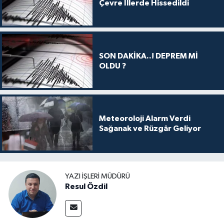
Çevre İllerde Hissedildi
SON DAKİKA..! DEPREM Mİ
OLDU ?
Meteoroloji Alarm Verdi
Sağanak ve Rüzgâr Geliyor
YAZI İŞLERI MÜDÜRÜ
Resul Özdil