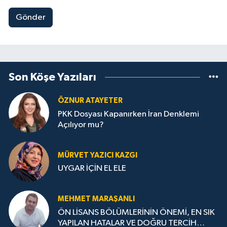
Gönder
Son Köşe Yazıları
ÖZNUR ATAYETER
PKK Dosyası Kapanırken İran Denklemi
Açılıyor mu?
MÜRVET YAZICI KAZGI
UYGAR İÇİN EL ELE
MEHMET MARAŞANLI
ÖN LİSANS BÖLÜMLERİNİN ÖNEMİ, EN SIK
YAPILAN HATALAR VE DOĞRU TERCİH