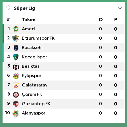
Süper Lig
#
Takım
O
P
1
Amed
0
0
2
Erzurumspor FK
0
0
3
Başakşehir
0
0
4
Kocaelispor
0
0
5
Beşiktaş
0
0
6
Eyüpspor
0
0
7
Galatasaray
0
0
8
Çorum FK
0
0
9
Gaziantep FK
0
0
10
Alanyaspor
0
0