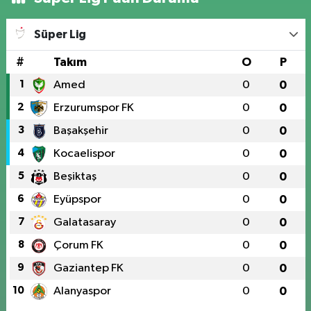
Süper Lig
#
Takım
O
P
1
Amed
0
0
2
Erzurumspor FK
0
0
3
Başakşehir
0
0
4
Kocaelispor
0
0
5
Beşiktaş
0
0
6
Eyüpspor
0
0
7
Galatasaray
0
0
8
Çorum FK
0
0
9
Gaziantep FK
0
0
10
Alanyaspor
0
0