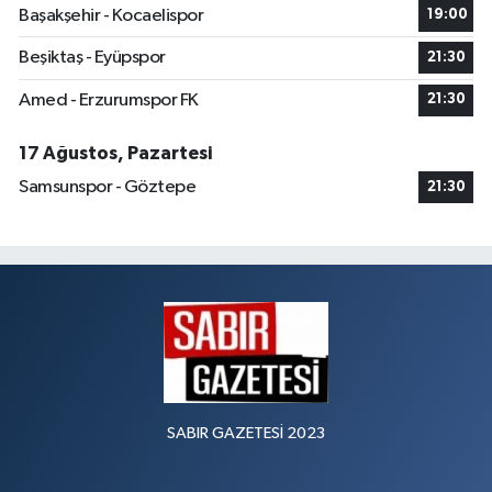
Başakşehir - Kocaelispor
19:00
Beşiktaş - Eyüpspor
21:30
Amed - Erzurumspor FK
21:30
17 Ağustos, Pazartesi
Samsunspor - Göztepe
21:30
SABIR GAZETESİ 2023