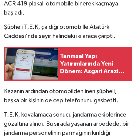
ACR 419 plakalı otomobile binerek kaçmaya
başladı.
Şüpheli T.E.K, çaldığı otomobille Atatürk
Caddesi'nde seyir halindeki iki araca çarptı.
Tarımsal Yapı
Yatırımlarında Yeni
Dönem: Asgari Arazi
Şartı 2 Hektara Düştü
Kazanın ardından otomobilden inen şüpheli,
başka bir kişinin de cep telefonunu gasbetti.
T.E.K, kovalamaca sonucu jandarma ekiplerince
gözaltına alındı. Bu sırada yaşanan arbedede, bir
jandarma personelinin parmağının kırıldığı