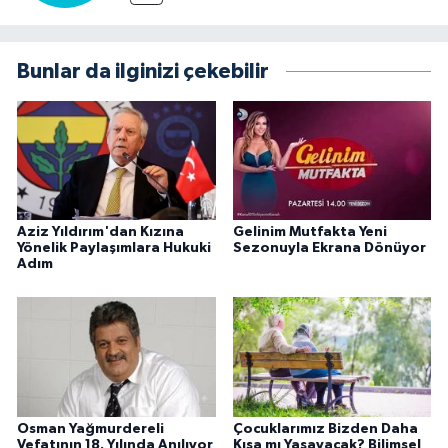
Bunlar da ilginizi çekebilir
Aziz Yıldırım'dan Kızına
Gelinim Mutfakta Yeni
Yönelik Paylaşımlara Hukuki
Sezonuyla Ekrana Dönüyor
Adım
Osman Yağmurdereli
Çocuklarımız Bizden Daha
Vefatının 18. Yılında Anılıyor
Kısa mı Yaşayacak? Bilimsel