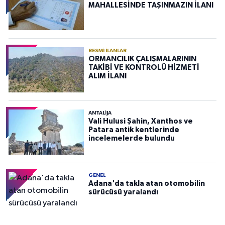
MAHALLESİNDE TAŞINMAZIN İLANI
RESMI İLANLAR
ORMANCILIK ÇALIŞMALARININ
TAKİBİ VE KONTROLÜ HİZMETİ
ALIM İLANI
ANTALIJA
Vali Hulusi Şahin, Xanthos ve
Patara antik kentlerinde
incelemelerde bulundu
GENEL
Adana'da takla atan otomobilin
sürücüsü yaralandı