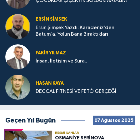
ÇOCUKLAR ÇİÇEKTİR SOLDURMAYALIM
ERSIN ŞIMŞEK
Ersin Şimşek Yazdı: Karadeniz’den
Batum’a, Yolun Bana Bıraktıkları
FAKIR YILMAZ
İnsan, İletişim ve Şura..
HASAN KAYA
DECCAL FİTNESİ VE FETÖ GERÇEĞİ
Geçen Yıl Bugün
07 Ağustos 2025
RESMI İLANLAR
OSMANİYE SERİNOVA