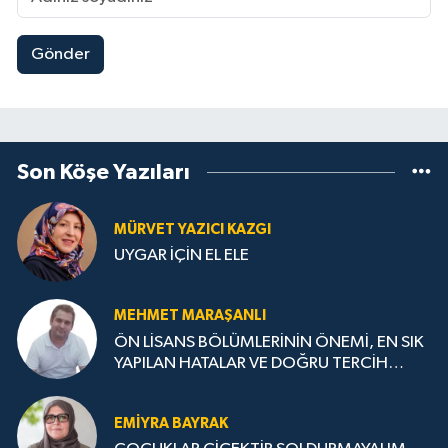
Gönder
Son Köşe Yazıları
MÜRVET YAZICI KAZGI
UYGAR İÇİN EL ELE
MEHMET MARAŞANLI
ÖN LİSANS BÖLÜMLERİNİN ÖNEMİ, EN SIK
YAPILAN HATALAR VE DOĞRU TERCİH
STRATEJİLERİ
EMIYRA BAYRAK