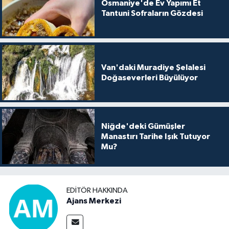
Osmaniye'de Ev Yapımı Et
Tantuni Sofraların Gözdesi
Van'daki Muradiye Şelalesi
Doğaseverleri Büyülüyor
Niğde'deki Gümüşler
Manastırı Tarihe Işık Tutuyor
Mu?
EDITÖR HAKKINDA
Ajans Merkezi