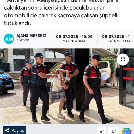
çaldıktan sonra içerisinde çocuk bulunan
otomobili de çalarak kaçmaya çalışan şüpheli
tutuklandı.
AJANS MERKEZI
09.07.2026 - 15:09
09.07.2026 - 16
EDITÖR
YAYINLANMA
GÜNCELLEME
Paylaş
-
+
A
A