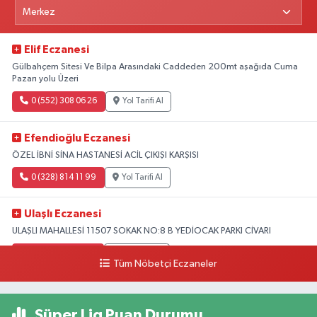
Elif Eczanesi
Gülbahçem Sitesi Ve Bilpa Arasındaki Caddeden 200mt aşağıda Cuma
Pazarı yolu Üzeri
0 (552) 308 06 26
Yol Tarifi Al
Efendioğlu Eczanesi
ÖZEL İBNİ SİNA HASTANESİ ACİL ÇIKIŞI KARŞISI
0 (328) 814 11 99
Yol Tarifi Al
Ulaşlı Eczanesi
ULAŞLI MAHALLESİ 11507 SOKAK NO:8 B YEDİOCAK PARKI CİVARI
0 (546) 158 81 80
Yol Tarifi Al
Tüm Nöbetçi Eczaneler
Süper Lig Puan Durumu