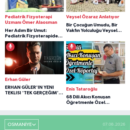
Pediatrik Fizyoterapi
Veysel Özaraz Anlatıyor
Uzmanı Ömer Alaosman
Bir Çocuğun Umudu, Bir
Her Adım Bir Umut:
Vakfın Yolculuğu Veysel
Pediatrik Fizyoterapiden
Özaraz Anlatıyor
İlham Veren Hikâyeler
Erhan Güler
ERHAN GÜLER'IN YENI
Enis Tataroğlu
TEKLISI 'TEK GERÇEĞIM'LE
68 Dili Akıcı Konuşan
BÜYÜK DÖNÜŞÜ
Öğretmenle Özel
Röportaj
OSMANİYE
07.08.2026