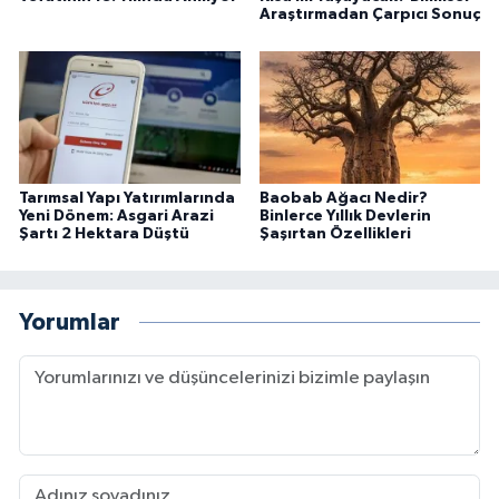
Araştırmadan Çarpıcı Sonuç
Tarımsal Yapı Yatırımlarında
Baobab Ağacı Nedir?
Yeni Dönem: Asgari Arazi
Binlerce Yıllık Devlerin
Şartı 2 Hektara Düştü
Şaşırtan Özellikleri
Yorumlar