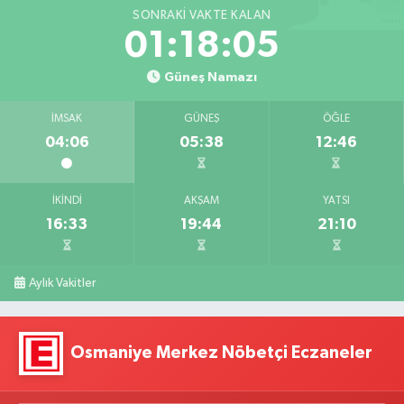
SONRAKI VAKTE KALAN
01:18:04
Güneş Namazı
İMSAK
GÜNEŞ
ÖĞLE
04:06
05:38
12:46
İKINDI
AKŞAM
YATSI
16:33
19:44
21:10
Aylık Vakitler
Osmaniye Merkez Nöbetçi Eczaneler