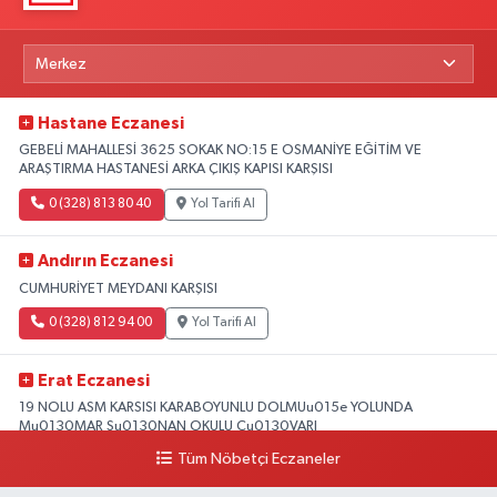
Hastane Eczanesi
GEBELİ MAHALLESİ 3625 SOKAK NO:15 E OSMANİYE EĞİTİM VE
ARAŞTIRMA HASTANESİ ARKA ÇIKIŞ KAPISI KARŞISI
0 (328) 813 80 40
Yol Tarifi Al
Andırın Eczanesi
CUMHURİYET MEYDANI KARŞISI
0 (328) 812 94 00
Yol Tarifi Al
Erat Eczanesi
19 NOLU ASM KARSISI KARABOYUNLU DOLMUu015e YOLUNDA
Mu0130MAR Su0130NAN OKULU Cu0130VARI
Tüm Nöbetçi Eczaneler
0 (328) 825 39 39
Yol Tarifi Al