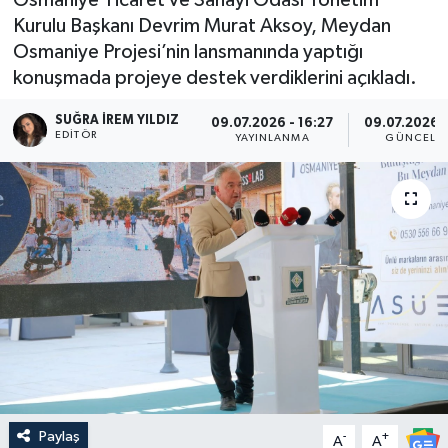
Kurulu Başkanı Devrim Murat Aksoy, Meydan
Osmaniye Projesi’nin lansmanında yaptığı
konuşmada projeye destek verdiklerini açıkladı.
SUĞRA İREM YILDIZ
09.07.2026 - 16:27
09.07.2026 -
EDITÖR
YAYINLANMA
GÜNCELL
Paylaş
-
+
A
A