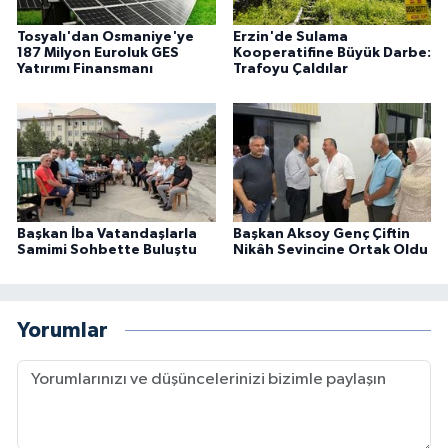
Tosyalı'dan Osmaniye'ye
Erzin'de Sulama
187 Milyon Euroluk GES
Kooperatifine Büyük Darbe:
Yatırımı Finansmanı
Trafoyu Çaldılar
Başkan İba Vatandaşlarla
Başkan Aksoy Genç Çiftin
Samimi Sohbette Buluştu
Nikâh Sevincine Ortak Oldu
Yorumlar