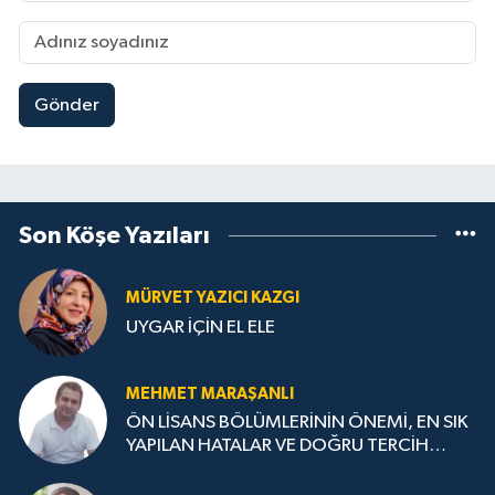
Gönder
Son Köşe Yazıları
MÜRVET YAZICI KAZGI
UYGAR İÇİN EL ELE
MEHMET MARAŞANLI
ÖN LİSANS BÖLÜMLERİNİN ÖNEMİ, EN SIK
YAPILAN HATALAR VE DOĞRU TERCİH
STRATEJİLERİ