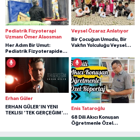
Pediatrik Fizyoterapi
Veysel Özaraz Anlatıyor
Uzmanı Ömer Alaosman
Bir Çocuğun Umudu, Bir
Her Adım Bir Umut:
Vakfın Yolculuğu Veysel
Pediatrik Fizyoterapiden
Özaraz Anlatıyor
İlham Veren Hikâyeler
Erhan Güler
ERHAN GÜLER'IN YENI
Enis Tataroğlu
TEKLISI 'TEK GERÇEĞIM'LE
68 Dili Akıcı Konuşan
BÜYÜK DÖNÜŞÜ
Öğretmenle Özel
Röportaj