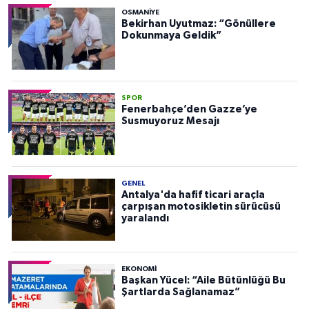
OSMANIYE
Bekirhan Uyutmaz: “Gönüllere
Dokunmaya Geldik”
SPOR
Fenerbahçe’den Gazze’ye
Susmuyoruz Mesajı
GENEL
Antalya'da hafif ticari araçla
çarpışan motosikletin sürücüsü
yaralandı
EKONOMI
Başkan Yücel: “Aile Bütünlüğü Bu
Şartlarda Sağlanamaz”