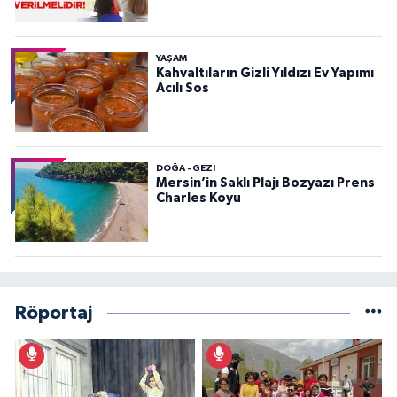
YAŞAM
Kahvaltıların Gizli Yıldızı Ev Yapımı
Acılı Sos
DOĞA - GEZI
Mersin’in Saklı Plajı Bozyazı Prens
Charles Koyu
Röportaj