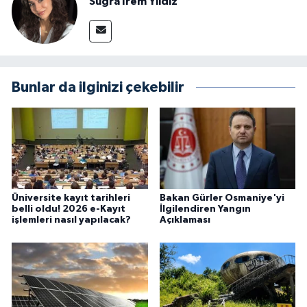
Suğra İrem Yıldız
Bunlar da ilginizi çekebilir
Üniversite kayıt tarihleri
Bakan Gürler Osmaniye'yi
belli oldu! 2026 e-Kayıt
İlgilendiren Yangın
işlemleri nasıl yapılacak?
Açıklaması