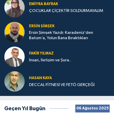
EMIYRA BAYRAK
ÇOCUKLAR ÇİÇEKTİR SOLDURMAYALIM
ERSIN ŞIMŞEK
Ersin Şimşek Yazdı: Karadeniz’den
Batum’a, Yolun Bana Bıraktıkları
FAKIR YILMAZ
İnsan, İletişim ve Şura..
HASAN KAYA
DECCAL FİTNESİ VE FETÖ GERÇEĞİ
Geçen Yıl Bugün
06 Ağustos 2025