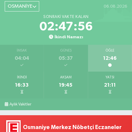
OSMANİYE
06.08.2026
SONRAKI VAKTE KALAN
02:47:55
İkindi Namazı
İMSAK
GÜNEŞ
ÖĞLE
04:04
05:37
12:46
İKINDI
AKŞAM
YATSI
16:33
19:45
21:11
Aylık Vakitler
Osmaniye Merkez Nöbetçi Eczaneler