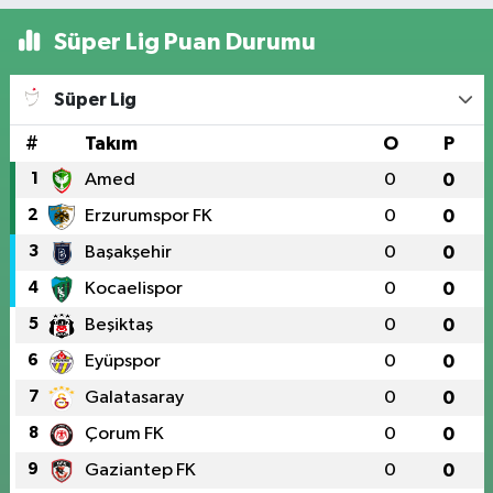
Süper Lig Puan Durumu
Süper Lig
#
Takım
O
P
1
Amed
0
0
2
Erzurumspor FK
0
0
3
Başakşehir
0
0
4
Kocaelispor
0
0
5
Beşiktaş
0
0
6
Eyüpspor
0
0
7
Galatasaray
0
0
8
Çorum FK
0
0
9
Gaziantep FK
0
0