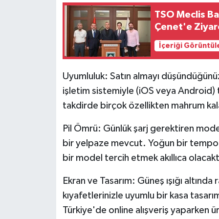
TSO Meclis Ba
Çenet'e Ziyar
İçeriği Görüntül
Uyumluluk: Satın almayı düşündüğünüz a
işletim sistemiyle (iOS veya Android
takdirde birçok özellikten mahrum kala
Pil Ömrü: Günlük şarj gerektiren mode
bir yelpaze mevcut. Yoğun bir tempoda
bir model tercih etmek akıllıca olacakt
Ekran ve Tasarım: Güneş ışığı altında r
kıyafetlerinizle uyumlu bir kasa tasarım
Türkiye'de online alışveriş yaparken ürü