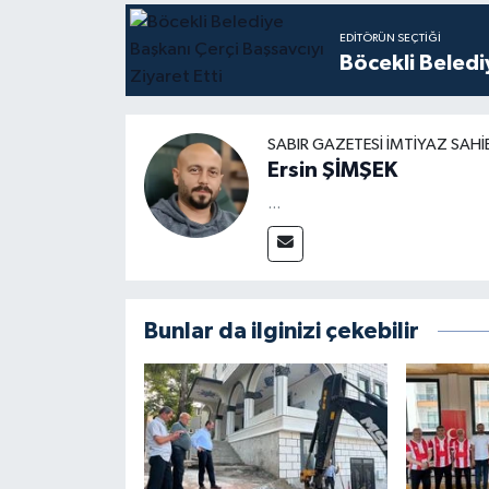
EDITÖRÜN SEÇTIĞI
Böcekli Beledi
SABIR GAZETESI İMTIYAZ SAHI
Ersin ŞİMŞEK
...
Bunlar da ilginizi çekebilir