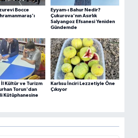
uzurevi Bocce
Eyyam-ı Bahur Nedir?
ahramanmaraş'ı
Çukurova'nın Asırlık
Salyangoz Efsanesi Yeniden
Gündemde
İl Kültür ve Turizm
Karlısu İnciri Lezzetiyle Öne
urhan Torun'dan
Çıkıyor
i Kütüphanesine