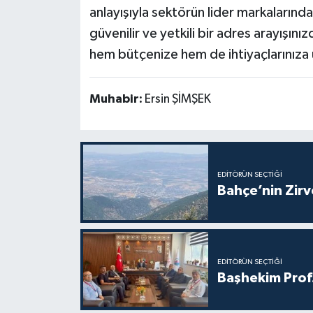
anlayışıyla sektörün lider markalarından
güvenilir ve yetkili bir adres arayışın
hem bütçenize hem de ihtiyaçlarınıza u
Muhabir:
Ersin ŞİMŞEK
EDITÖRÜN SEÇTIĞI
Bahçe’nin Zir
EDITÖRÜN SEÇTIĞI
Başhekim Prof