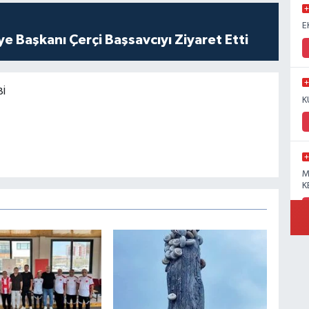
E
ye Başkanı Çerçi Başsavcıyı Ziyaret Etti
BI
K
M
K