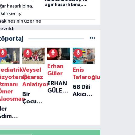
ağır hasarlı bina,
yıkılırken iş
makinesinin üzerine
devrildi
Röportaj
Erhan
ediatrik
Veysel
Enis
Güler
izyoterapi
Özaraz
Tataroğlu
ERHAN
Uzmanı
Anlatıyor
68 Dili
GÜLER'IN
Ömer
Bir
Akıcı
YENI
Alaosman
Çocuğun
Konuşan
TEKLISI
Her
Umudu,
Öğretmenle
'TEK
Adım
Bir
Özel
GERÇEĞIM'LE
ir
Vakfın
Röportaj
BÜYÜK
Umut:
Yolculuğu
DÖNÜŞÜ