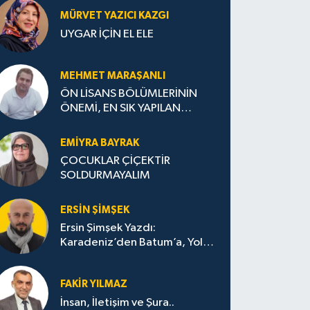
MÜRVET YAZICI KAZGI
UYGAR İÇİN EL ELE
MEHMET MARAŞANLI
ÖN LİSANS BÖLÜMLERİNİN
ÖNEMİ, EN SIK YAPILAN
HATALAR VE DOĞRU TERCİH
STRATEJİLERİ
EMIYRA BAYRAK
ÇOCUKLAR ÇİÇEKTİR
SOLDURMAYALIM
ERSIN ŞIMŞEK
Ersin Şimşek Yazdı:
Karadeniz’den Batum’a, Yolun
Bana Bıraktıkları
FAKIR YILMAZ
İnsan, İletişim ve Şura..