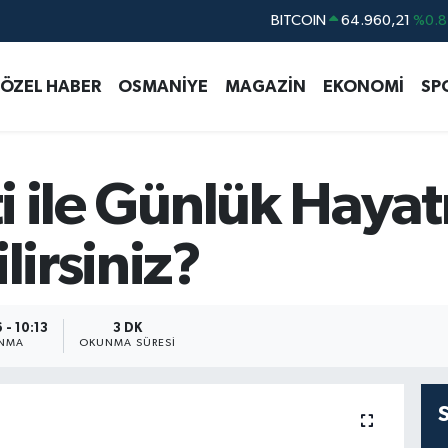
BITCOIN
64.960,21
%0.8
DOLAR
47,7436
%0.1
ÖZEL HABER
OSMANİYE
MAGAZİN
EKONOMİ
SP
EURO
55,2510
%0.3
STERLİN
64,4811
%0.3
GRAM ALTIN
6648.99
%2.5
ti ile Günlük Hayatı
BİST100
13.773
%-1
lirsiniz?
 - 10:13
3 DK
ANMA
OKUNMA SÜRESI