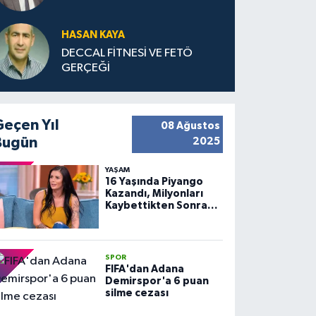
HASAN KAYA
DECCAL FİTNESİ VE FETÖ
GERÇEĞİ
Geçen Yıl
08 Ağustos
Bugün
2025
YAŞAM
16 Yaşında Piyango
Kazandı, Milyonları
Kaybettikten Sonra
Huzuru Buldu
SPOR
FIFA'dan Adana
Demirspor'a 6 puan
silme cezası