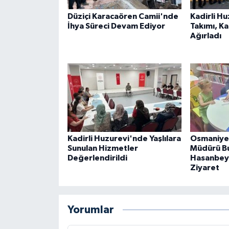
Düziçi Karacaören Camii'nde
Kadirli H
İhya Süreci Devam Ediyor
Takımı, K
Ağırladı
Kadirli Huzurevi'nde Yaşlılara
Osmaniye 
Sunulan Hizmetler
Müdürü B
Değerlendirildi
Hasanbeyl
Ziyaret
Yorumlar