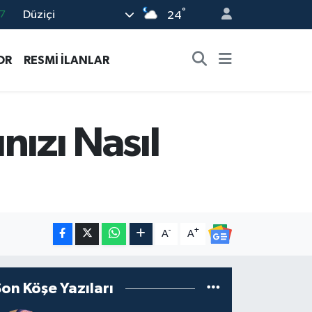
°
Düziçi
7
24
8
OR
RESMİ İLANLAR
2
8
9
nızı Nasıl
9
-
+
A
A
Son Köşe Yazıları