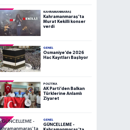
KAHRAMANMARAŞ
Kahramanmaraş’ta
Murat Kekilli konser
verdi
GENEL
Osmaniye’de 2026
Hac Kayıtları Başlıyor
POLITIKA
AK Parti’den Balkan
Türklerine Anlamlı
Ziyaret
GENEL
GÜNCELLEME -
Kahramanmaraş'ta