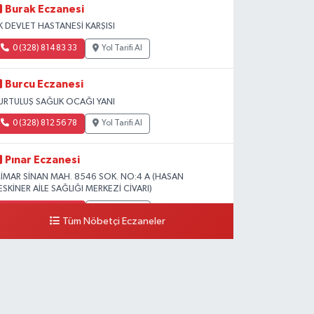
Burak Eczanesi
K DEVLET HASTANESİ KARŞISI
0 (328) 814 83 33
Yol Tarifi Al
Burcu Eczanesi
URTULUŞ SAĞLIK OCAĞI YANI
0 (328) 812 56 78
Yol Tarifi Al
Pınar Eczanesi
İMAR SİNAN MAH. 8546 SOK. NO:4 A (HASAN
ESKİNER AİLE SAĞLIĞI MERKEZİ CİVARI)
0 (328) 826 04 73
Yol Tarifi Al
Tüm Nöbetçi Eczaneler