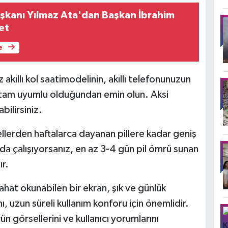
şkanı Yılmaz Ata'dan Başkan İbrahim
et
e
kıllı kol saatimodelinin, akıllı telefonunuzun
) tam uyumlu olduğundan emin olun. Aksi
bilirsiniz.
llerden haftalarca dayanan pillere kadar geniş
 çalışıyorsanız, en az 3-4 gün pil ömrü sunan
ır.
ahat okunabilen bir ekran, şık ve günlük
ı, uzun süreli kullanım konforu için önemlidir.
n görsellerini ve kullanıcı yorumlarını