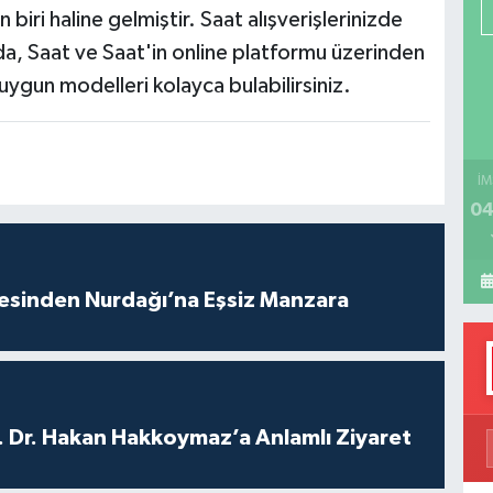
P
 biri haline gelmiştir. Saat alışverişlerinizde
ızda, Saat ve Saat'in online platformu üzerinden
ygun modelleri kolayca bulabilirsiniz.
H
İM
04
vesinden Nurdağı’na Eşsiz Manzara
. Dr. Hakan Hakkoymaz’a Anlamlı Ziyaret