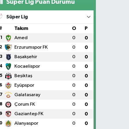
Süper Lig Puan Durumu
Süper Lig
#
Takım
O
P
1
Amed
0
0
2
Erzurumspor FK
0
0
3
Başakşehir
0
0
4
Kocaelispor
0
0
5
Beşiktaş
0
0
6
Eyüpspor
0
0
7
Galatasaray
0
0
8
Çorum FK
0
0
9
Gaziantep FK
0
0
0
Alanyaspor
0
0