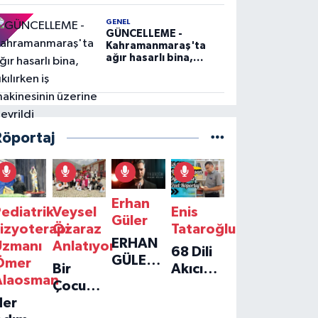
GENEL
GÜNCELLEME -
Kahramanmaraş'ta
ağır hasarlı bina,
yıkılırken iş
makinesinin üzerine
devrildi
Röportaj
Erhan
ediatrik
Veysel
Enis
Güler
izyoterapi
Özaraz
Tataroğlu
ERHAN
Uzmanı
Anlatıyor
68 Dili
GÜLER'IN
Ömer
Bir
Akıcı
YENI
Alaosman
Çocuğun
Konuşan
TEKLISI
Her
Umudu,
Öğretmenle
'TEK