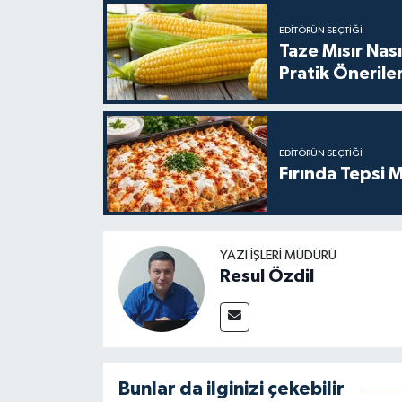
EDITÖRÜN SEÇTIĞI
Taze Mısır Nası
Pratik Önerile
EDITÖRÜN SEÇTIĞI
Fırında Tepsi M
YAZI İŞLERI MÜDÜRÜ
Resul Özdil
Bunlar da ilginizi çekebilir