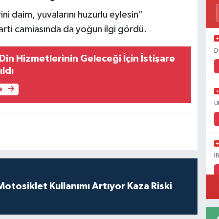
ni daim, yuvalarını huzurlu eylesin”
Parti camiasında da yoğun ilgi gördü.
D
in Hizmetlerinin Geleceği İçin İstişare
ıldı
e
U
İ
tosiklet Kullanımı Artıyor Kaza Riski