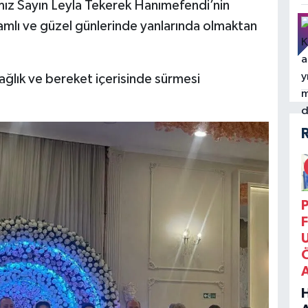
ımız Sayın Leyla Tekerek Hanımefendi’nin
nlamlı ve güzel günlerinde yanlarında olmaktan
sağlık ve bereket içerisinde sürmesi
P
F