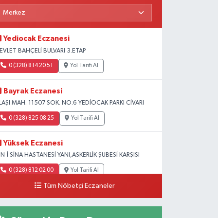
Yediocak Eczanesi
EVLET BAHÇELİ BULVARI 3.ETAP
0 (328) 814 20 51
Yol Tarifi Al
Bayrak Eczanesi
LAŞI MAH. 11507 SOK. NO:6 YEDİOCAK PARKI CİVARI
0 (328) 825 08 25
Yol Tarifi Al
Yüksek Eczanesi
BN-İ SİNA HASTANESİ YANI,ASKERLİK ŞUBESİ KARŞISI
0 (328) 812 02 00
Yol Tarifi Al
Tüm Nöbetçi Eczaneler