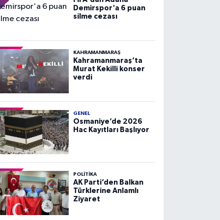
Demirspor'a 6 puan
silme cezası
KAHRAMANMARAŞ
Kahramanmaraş’ta
Murat Kekilli konser
verdi
GENEL
Osmaniye’de 2026
Hac Kayıtları Başlıyor
POLITIKA
AK Parti’den Balkan
Türklerine Anlamlı
Ziyaret