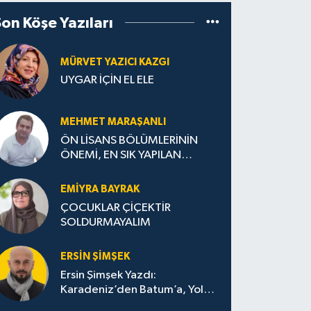
Son Köşe Yazıları
MÜRVET YAZICI KAZGI
UYGAR İÇİN EL ELE
MEHMET MARAŞANLI
ÖN LİSANS BÖLÜMLERİNİN
ÖNEMİ, EN SIK YAPILAN
HATALAR VE DOĞRU TERCİH
STRATEJİLERİ
EMIYRA BAYRAK
ÇOCUKLAR ÇİÇEKTİR
SOLDURMAYALIM
ERSIN ŞIMŞEK
Ersin Şimşek Yazdı:
Karadeniz’den Batum’a, Yolun
Bana Bıraktıkları