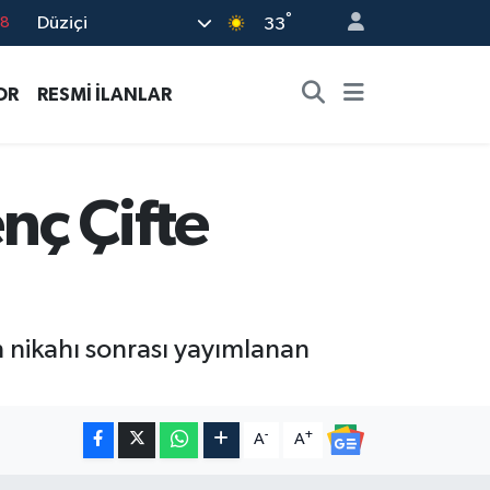
°
Düziçi
18
33
18
OR
RESMİ İLANLAR
32
38
03
nç Çifte
14
ın nikahı sonrası yayımlanan
-
+
A
A