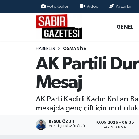
Foto Galeri
Video
Yazarlar
GENEL
Osmaniye Nöbetçi Eczaneler
GENEL
ÖZEL HABER
Osmaniye Hava Durumu
HABERLER
OSMANIYE
OSMANİYE
Osmaniye Trafik Yoğunluk Haritası
AK Partili D
MAGAZİN
Süper Lig Puan Durumu ve Fikstür
Mesaj
EKONOMİ
Tüm Manşetler
AK Parti Kadirli Kadın Kolları B
SPOR
Son Dakika Haberleri
mesajda genç çift için mutluluk
RESMİ İLANLAR
Haber Arşivi
RESUL ÖZDIL
10.05.2026 - 08:36
YAZI İŞLERI MÜDÜRÜ
YAYINLANMA