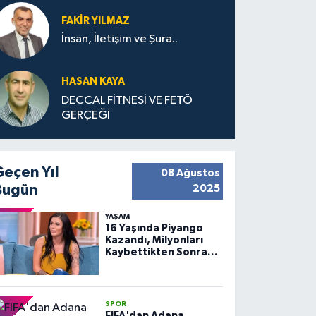
FAKIR YILMAZ
İnsan, İletişim ve Şura..
HASAN KAYA
DECCAL FİTNESİ VE FETÖ
GERÇEĞİ
Geçen Yıl
08 Ağustos
Bugün
2025
YAŞAM
16 Yaşında Piyango
Kazandı, Milyonları
Kaybettikten Sonra
Huzuru Buldu
SPOR
FIFA'dan Adana