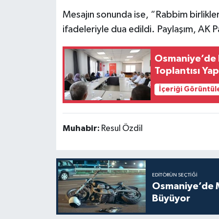
Mesajın sonunda ise, “Rabbim birlikleri
ifadeleriyle dua edildi. Paylaşım, AK 
Osmaniye’de D
Toplantısı Yap
İçeriği Görüntül
Muhabir:
Resul Özdil
EDITÖRÜN SEÇTIĞI
Osmaniye’de Mo
Büyüyor