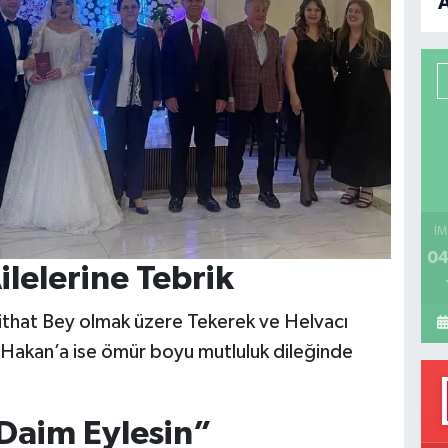
B
P
H
İM
04
ilelerine Tebrik
ithat Bey olmak üzere Tekerek ve Helvacı
ve Hakan’a ise ömür boyu mutluluk dileğinde
 Daim Eylesin”