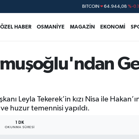
BITCOIN
64.944,08
%-0.
DOLAR
47,7436
%0.
ÖZEL HABER
OSMANİYE
MAGAZİN
EKONOMİ
SP
EURO
55,2510
%0.
STERLİN
64,4811
%0.
GRAM ALTIN
6660.55
%0.
urmuşoğlu'ndan Ge
BİST100
13.779
%-
aşkanı Leyla Tekerek’in kızı Nisa ile Hakan’
 ve huzur temennisi yapıldı.
1 DK
OKUNMA SÜRESI