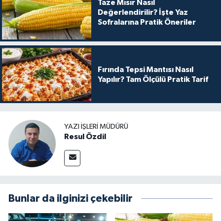
Taze Mısır Nasıl
Değerlendirilir? İşte Yaz
Sofralarına Pratik Öneriler
Fırında Tepsi Mantısı Nasıl
Yapılır? Tam Ölçülü Pratik Tarif
YAZI İŞLERI MÜDÜRÜ
Resul Özdil
Bunlar da ilginizi çekebilir