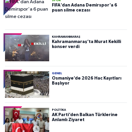
SPOR
FIFA'dan Adana Demirspor'a 6
puan silme cezası
KAHRAMANMARAŞ
Kahramanmaraş’ta Murat Kekilli
konser verdi
GENEL
Osmaniye’de 2026 Hac Kayıtları
Başlıyor
POLITIKA
AK Parti’den Balkan Türklerine
Anlamlı Ziyaret