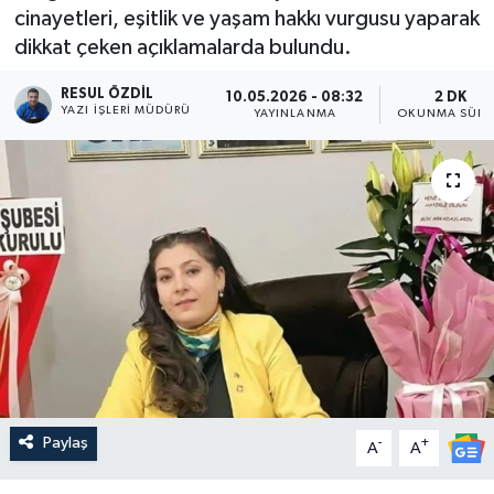
cinayetleri, eşitlik ve yaşam hakkı vurgusu yaparak
dikkat çeken açıklamalarda bulundu.
RESUL ÖZDIL
10.05.2026 - 08:32
2 DK
YAZI İŞLERI MÜDÜRÜ
YAYINLANMA
OKUNMA SÜRE
Paylaş
-
+
A
A