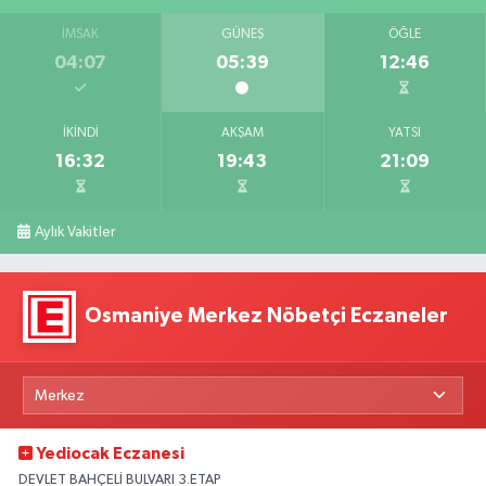
İMSAK
GÜNEŞ
ÖĞLE
04:07
05:39
12:46
İKINDI
AKŞAM
YATSI
16:32
19:43
21:09
Aylık Vakitler
Osmaniye Merkez Nöbetçi Eczaneler
Yediocak Eczanesi
DEVLET BAHÇELİ BULVARI 3.ETAP