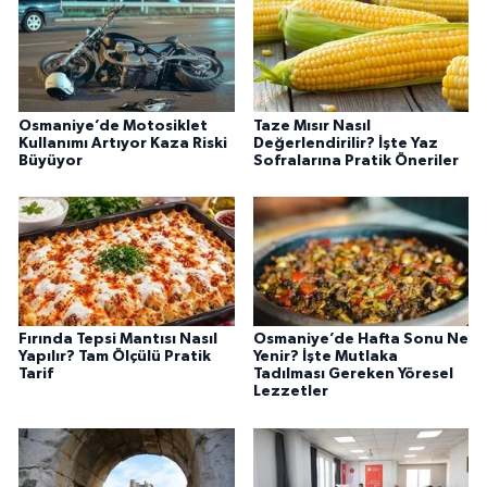
Osmaniye’de Motosiklet
Taze Mısır Nasıl
Kullanımı Artıyor Kaza Riski
Değerlendirilir? İşte Yaz
Büyüyor
Sofralarına Pratik Öneriler
Fırında Tepsi Mantısı Nasıl
Osmaniye’de Hafta Sonu Ne
Yapılır? Tam Ölçülü Pratik
Yenir? İşte Mutlaka
Tarif
Tadılması Gereken Yöresel
Lezzetler