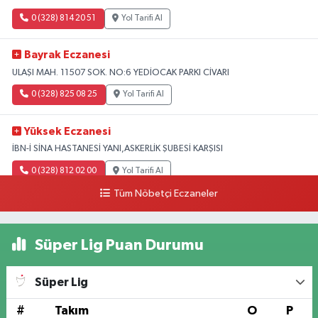
0 (328) 814 20 51
Yol Tarifi Al
Bayrak Eczanesi
ULAŞI MAH. 11507 SOK. NO:6 YEDİOCAK PARKI CİVARI
0 (328) 825 08 25
Yol Tarifi Al
Yüksek Eczanesi
İBN-İ SİNA HASTANESİ YANI,ASKERLİK ŞUBESİ KARŞISI
0 (328) 812 02 00
Yol Tarifi Al
Tüm Nöbetçi Eczaneler
Süper Lig Puan Durumu
Süper Lig
#
Takım
O
P