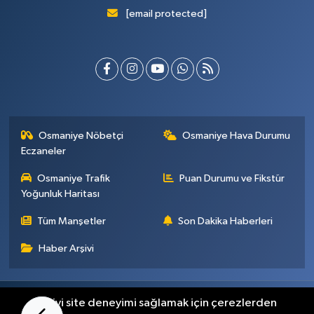
[email protected]
Osmaniye Nöbetçi
Osmaniye Hava Durumu
Eczaneler
Osmaniye Trafik
Puan Durumu ve Fikstür
Yoğunluk Haritası
Tüm Manşetler
Son Dakika Haberleri
Haber Arşivi
Künye
İletişim
Gizlilik Sözleşmesi
En iyi site deneyimi sağlamak için çerezlerden