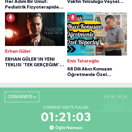
Her Adım Bir Umut:
Vakfın Yolculuğu Veysel
Pediatrik Fizyoterapiden
Özaraz Anlatıyor
İlham Veren Hikâyeler
Erhan Güler
ERHAN GÜLER'IN YENI
Enis Tataroğlu
TEKLISI 'TEK GERÇEĞIM'LE
68 Dili Akıcı Konuşan
BÜYÜK DÖNÜŞÜ
Öğretmenle Özel
Röportaj
OSMANİYE
08.08.2026
SONRAKI VAKTE KALAN
01:21:02
Öğle Namazı