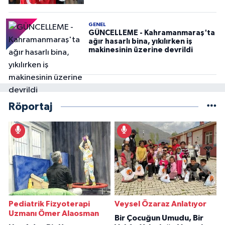
GENEL
GÜNCELLEME - Kahramanmaraş'ta
ağır hasarlı bina, yıkılırken iş
makinesinin üzerine devrildi
Röportaj
Pediatrik Fizyoterapi
Veysel Özaraz Anlatıyor
Uzmanı Ömer Alaosman
Bir Çocuğun Umudu, Bir