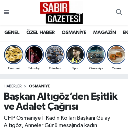
GENEL
Osmaniye Nöbetçi Eczaneler
GENEL
ÖZEL HABER
OSMANİYE
MAGAZİN
E
ÖZEL HABER
Osmaniye Hava Durumu
OSMANİYE
Osmaniye Trafik Yoğunluk Haritası
MAGAZİN
Süper Lig Puan Durumu ve Fikstür
Ekonomi
Teknoloji
Gündem
Spor
Osmaniye
Yemek
EKONOMİ
Tüm Manşetler
HABERLER
OSMANIYE
Başkan Altıgöz’den Eşitlik
SPOR
Son Dakika Haberleri
ve Adalet Çağrısı
RESMİ İLANLAR
Haber Arşivi
CHP Osmaniye İl Kadın Kolları Başkanı Gülay
Altıgöz, Anneler Günü mesajında kadın