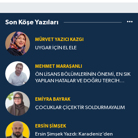
Son Köşe Yazıları
MÜRVET YAZICI KAZGI
UYGAR İÇİN EL ELE
MEHMET MARAŞANLI
ÖN LİSANS BÖLÜMLERİNİN ÖNEMİ, EN SIK
YAPILAN HATALAR VE DOĞRU TERCİH
STRATEJİLERİ
EMIYRA BAYRAK
ÇOCUKLAR ÇİÇEKTİR SOLDURMAYALIM
ERSIN ŞIMŞEK
Ersin Şimşek Yazdı: Karadeniz’den