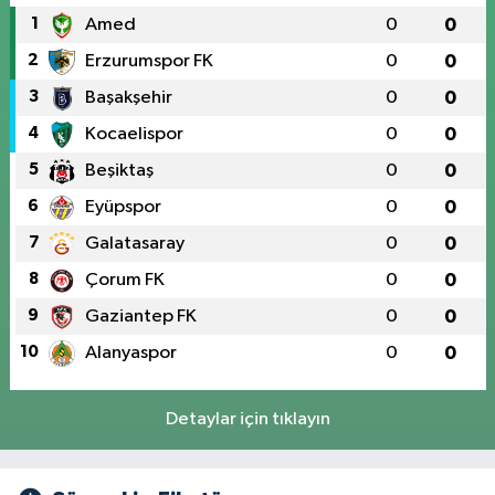
1
Amed
0
0
2
Erzurumspor FK
0
0
3
Başakşehir
0
0
4
Kocaelispor
0
0
5
Beşiktaş
0
0
6
Eyüpspor
0
0
7
Galatasaray
0
0
8
Çorum FK
0
0
9
Gaziantep FK
0
0
10
Alanyaspor
0
0
Detaylar için tıklayın