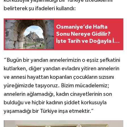
belirterek şu ifadeleri kullandı:
Osmaniye’de Hafta
Sonu Nereye Gidilir?
İşte Tarih ve Doğayla İç
İçe 6 Rota
“Bugün bir yandan annelerimizin o eşsiz şefkatini
kutlarken, diğer yandan evladını yitiren annelerin
ve annesi hayattan koparılan çocukların sızısını
yüreğimizde taşıyoruz. Bizim mücadelemiz;
annelerin ağlamadığı, kadın cinayetlerinin son
bulduğu ve hiçbir kadının şiddet korkusuyla
yaşamadığı bir Türkiye inşa etmektir.”