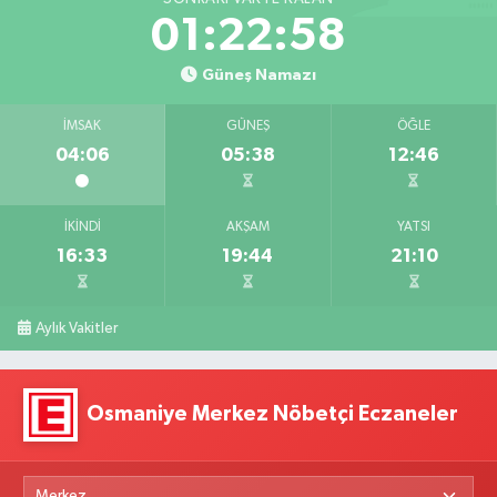
01:22:57
Güneş Namazı
İMSAK
GÜNEŞ
ÖĞLE
04:06
05:38
12:46
İKINDI
AKŞAM
YATSI
16:33
19:44
21:10
Aylık Vakitler
Osmaniye Merkez Nöbetçi Eczaneler