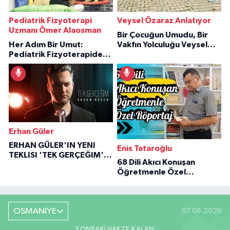
Pediatrik Fizyoterapi
Veysel Özaraz Anlatıyor
Uzmanı Ömer Alaosman
Bir Çocuğun Umudu, Bir
Her Adım Bir Umut:
Vakfın Yolculuğu Veysel
Pediatrik Fizyoterapiden
Özaraz Anlatıyor
İlham Veren Hikâyeler
Erhan Güler
ERHAN GÜLER'IN YENI
Enis Tataroğlu
TEKLISI 'TEK GERÇEĞIM'LE
68 Dili Akıcı Konuşan
BÜYÜK DÖNÜŞÜ
Öğretmenle Özel
Röportaj
OSMANİYE
07.08.2026
SONRAKI VAKTE KALAN