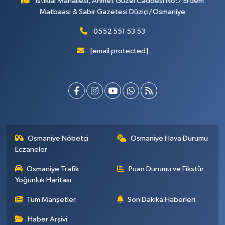
İstiklal Mahallesi, Ahmet Güzel Caddesi No:7 Erdem
Matbaası & Sabır Gazetesi Düziçi/Osmaniye
0552 551 53 53
[email protected]
Osmaniye Nöbetçi
Osmaniye Hava Durumu
Eczaneler
Osmaniye Trafik
Puan Durumu ve Fikstür
Yoğunluk Haritası
Tüm Manşetler
Son Dakika Haberleri
Haber Arşivi