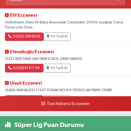
Elif Eczanesi
Gülbahçem Sitesi Ve Bilpa Arasındaki Caddeden 200mt aşağıda Cuma
Pazarı yolu Üzeri
0 (552) 308 06 26
Yol Tarifi Al
Efendioğlu Eczanesi
ÖZEL İBNİ SİNA HASTANESİ ACİL ÇIKIŞI KARŞISI
0 (328) 814 11 99
Yol Tarifi Al
Ulaşlı Eczanesi
ULAŞLI MAHALLESİ 11507 SOKAK NO:8 B YEDİOCAK PARKI CİVARI
0 (546) 158 81 80
Yol Tarifi Al
Tüm Nöbetçi Eczaneler
Süper Lig Puan Durumu