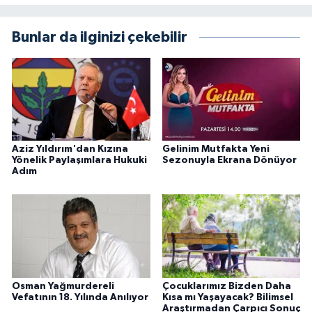
Bunlar da ilginizi çekebilir
Aziz Yıldırım'dan Kızına
Gelinim Mutfakta Yeni
Yönelik Paylaşımlara Hukuki
Sezonuyla Ekrana Dönüyor
Adım
Osman Yağmurdereli
Çocuklarımız Bizden Daha
Vefatının 18. Yılında Anılıyor
Kısa mı Yaşayacak? Bilimsel
Araştırmadan Çarpıcı Sonuç