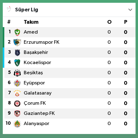
Süper Lig
#
Takım
O
P
1
Amed
0
0
2
Erzurumspor FK
0
0
3
Başakşehir
0
0
4
Kocaelispor
0
0
5
Beşiktaş
0
0
6
Eyüpspor
0
0
7
Galatasaray
0
0
8
Çorum FK
0
0
9
Gaziantep FK
0
0
10
Alanyaspor
0
0