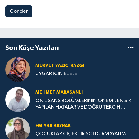
Gönder
Son Köşe Yazıları
MÜRVET YAZICI KAZGI
UYGAR İÇİN EL ELE
MEHMET MARAŞANLI
ÖN LİSANS BÖLÜMLERİNİN ÖNEMİ, EN SIK
YAPILAN HATALAR VE DOĞRU TERCİH
STRATEJİLERİ
EMIYRA BAYRAK
ÇOCUKLAR ÇİÇEKTİR SOLDURMAYALIM