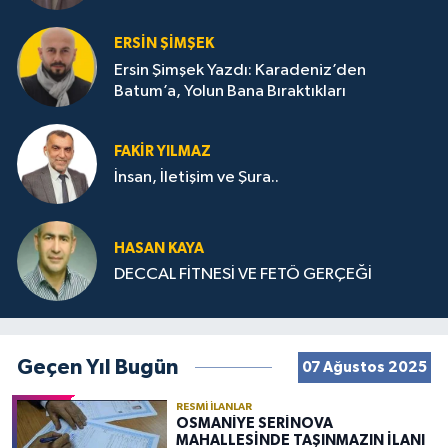
ERSIN ŞIMŞEK
Ersin Şimşek Yazdı: Karadeniz’den
Batum’a, Yolun Bana Bıraktıkları
FAKIR YILMAZ
İnsan, İletişim ve Şura..
HASAN KAYA
DECCAL FİTNESİ VE FETÖ GERÇEĞİ
Geçen Yıl Bugün
07 Ağustos 2025
RESMI İLANLAR
OSMANİYE SERİNOVA
MAHALLESİNDE TAŞINMAZIN İLANI