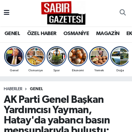
GENEL
Osmaniye Nöbetçi Eczaneler
GENEL
ÖZEL HABER
OSMANİYE
MAGAZİN
E
ÖZEL HABER
Osmaniye Hava Durumu
OSMANİYE
Osmaniye Trafik Yoğunluk Haritası
MAGAZİN
Süper Lig Puan Durumu ve Fikstür
Genel
Osmaniye
Spor
Ekonomi
Yemek
Doğa
EKONOMİ
Tüm Manşetler
HABERLER
GENEL
AK Parti Genel Başkan
SPOR
Son Dakika Haberleri
Yardımcısı Yayman,
RESMİ İLANLAR
Haber Arşivi
Hatay'da yabancı basın
mensuplarıyla buluştu: