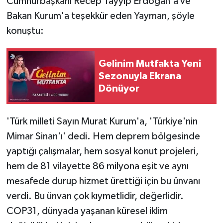
Cumhurbaşkanı Recep Tayyip Erdoğan'a ve
Bakan Kurum'a teşekkür eden Yayman, şöyle
konuştu:
Gelinim Mutfakta Yeni
Sezonuyla Ekrana
Dönüyor
'Türk milleti Sayın Murat Kurum'a, 'Türkiye'nin
Mimar Sinan'ı' dedi. Hem deprem bölgesinde
yaptığı çalışmalar, hem sosyal konut projeleri,
hem de 81 vilayette 86 milyona eşit ve aynı
mesafede durup hizmet ürettiği için bu ünvanı
verdi. Bu ünvan çok kıymetlidir, değerlidir.
COP31, dünyada yaşanan küresel iklim