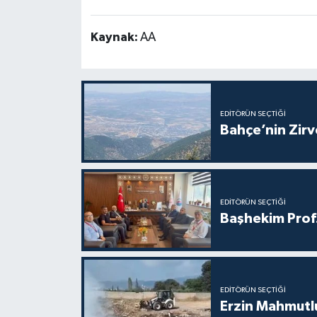
Kaynak:
AA
EDITÖRÜN SEÇTIĞI
Bahçe’nin Zir
EDITÖRÜN SEÇTIĞI
Başhekim Prof
EDITÖRÜN SEÇTIĞI
Erzin Mahmutlu