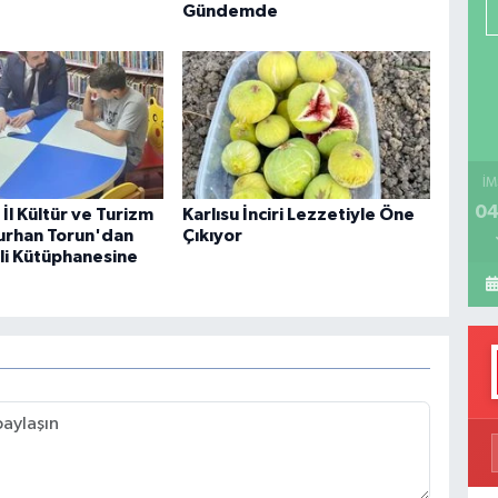
P
Gündemde
H
İM
04
İl Kültür ve Turizm
Karlısu İnciri Lezzetiyle Öne
urhan Torun'dan
Çıkıyor
i Kütüphanesine