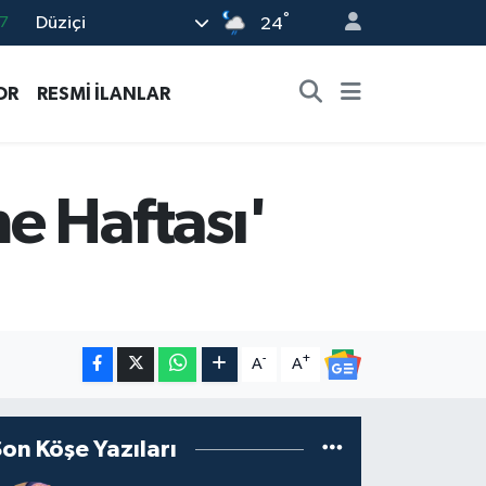
°
Düziçi
24
8
2
OR
RESMİ İLANLAR
8
9
4
e Haftası'
-
+
A
A
Son Köşe Yazıları