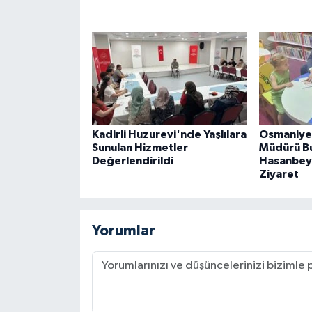
Kadirli Huzurevi'nde Yaşlılara
Osmaniye 
Sunulan Hizmetler
Müdürü B
Değerlendirildi
Hasanbeyl
Ziyaret
Yorumlar