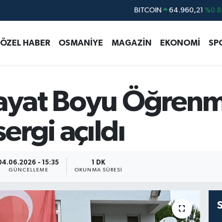
DOLAR
47,7436
%0.1
EURO
55,2510
%0.3
ÖZEL HABER
OSMANİYE
MAGAZİN
EKONOMİ
SP
STERLİN
64,4811
%0.3
GRAM ALTIN
6648.99
%2.5
BİST100
13.779
%-1
Hayat Boyu Öğrenm
rgi açıldı
04.06.2026 - 15:35
1 DK
GÜNCELLEME
OKUNMA SÜRESI