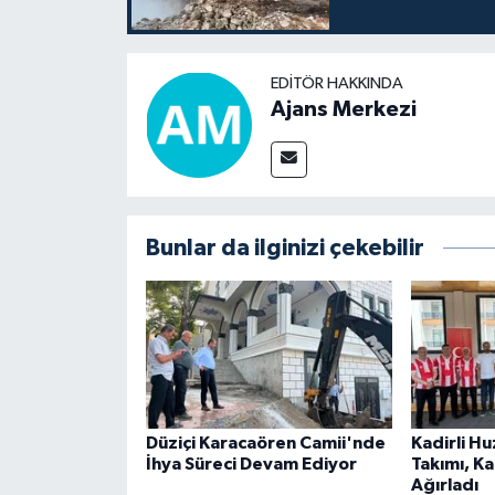
EDITÖR HAKKINDA
Ajans Merkezi
Bunlar da ilginizi çekebilir
Düziçi Karacaören Camii'nde
Kadirli H
İhya Süreci Devam Ediyor
Takımı, K
Ağırladı