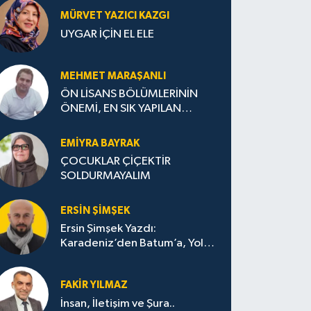
MÜRVET YAZICI KAZGI
UYGAR İÇİN EL ELE
MEHMET MARAŞANLI
ÖN LİSANS BÖLÜMLERİNİN
ÖNEMİ, EN SIK YAPILAN
HATALAR VE DOĞRU TERCİH
STRATEJİLERİ
EMIYRA BAYRAK
ÇOCUKLAR ÇİÇEKTİR
SOLDURMAYALIM
ERSIN ŞIMŞEK
Ersin Şimşek Yazdı:
Karadeniz’den Batum’a, Yolun
Bana Bıraktıkları
FAKIR YILMAZ
İnsan, İletişim ve Şura..