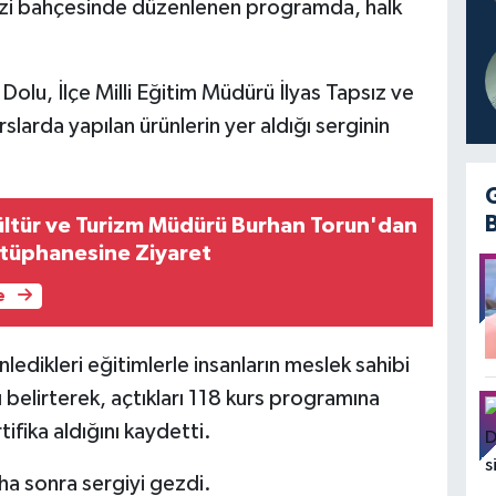
ezi bahçesinde düzenlenen programda, halk
olu, İlçe Milli Eğitim Müdürü İlyas Tapsız ve
rslarda yapılan ürünlerin yer aldığı serginin
ültür ve Turizm Müdürü Burhan Torun'dan
tüphanesine Ziyaret
e
ikleri eğitimlerle insanların meslek sahibi
 belirterek, açtıkları 118 kurs programına
ifika aldığını kaydetti.
ha sonra sergiyi gezdi.