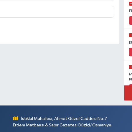
E
K
M
K
İstiklal Mahallesi, Ahmet Güzel Caddesi No:7
Erdem Matbaası & Sabır Gazetesi Düziçi/Osmaniye