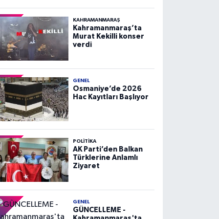
KAHRAMANMARAŞ
Kahramanmaraş’ta
Murat Kekilli konser
verdi
GENEL
Osmaniye’de 2026
Hac Kayıtları Başlıyor
POLITIKA
AK Parti’den Balkan
Türklerine Anlamlı
Ziyaret
GENEL
GÜNCELLEME -
Kahramanmaraş'ta