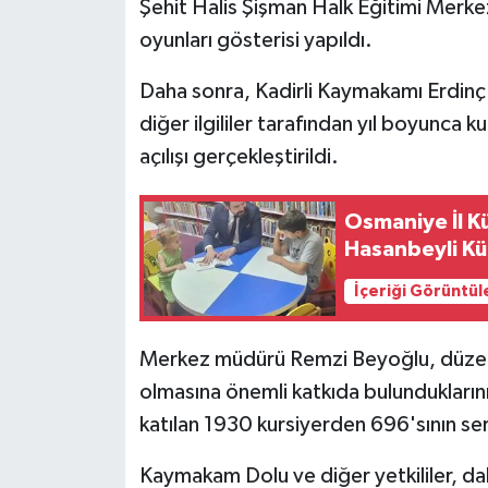
Şehit Halis Şişman Halk Eğitimi Merk
oyunları gösterisi yapıldı.
Daha sonra, Kadirli Kaymakamı Erdinç D
diğer ilgililer tarafından yıl boyunca ku
açılışı gerçekleştirildi.
Osmaniye İl K
Hasanbeyli Kü
İçeriği Görüntül
Merkez müdürü Remzi Beyoğlu, düzenled
olmasına önemli katkıda bulunduklarını
katılan 1930 kursiyerden 696'sının sert
Kaymakam Dolu ve diğer yetkililer, da