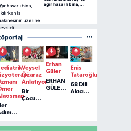
ağır hasarlı bina,
yıkılırken iş
makinesinin üzerine
devrildi
Röportaj
Erhan
ediatrik
Veysel
Enis
Güler
izyoterapi
Özaraz
Tataroğlu
ERHAN
Uzmanı
Anlatıyor
68 Dili
GÜLER'IN
Ömer
Bir
Akıcı
YENI
Alaosman
Çocuğun
Konuşan
TEKLISI
Her
Umudu,
Öğretmenle
'TEK
Adım
Bir
Özel
GERÇEĞIM'LE
ir
Vakfın
Röportaj
BÜYÜK
Umut:
Yolculuğu
DÖNÜŞÜ