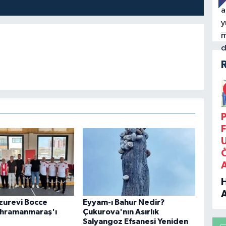
P
F
uzurevi Bocce
Eyyam-ı Bahur Nedir?
B
ahramanmaraş'ı
Çukurova'nın Asırlık
Salyangoz Efsanesi Yeniden