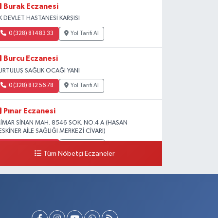
Burak Eczanesi
K DEVLET HASTANESİ KARŞISI
0 (328) 814 83 33
Yol Tarifi Al
Burcu Eczanesi
URTULUŞ SAĞLIK OCAĞI YANI
0 (328) 812 56 78
Yol Tarifi Al
Pınar Eczanesi
İMAR SİNAN MAH. 8546 SOK. NO:4 A (HASAN
ESKİNER AİLE SAĞLIĞI MERKEZİ CİVARI)
0 (328) 826 04 73
Yol Tarifi Al
Tüm Nöbetçi Eczaneler