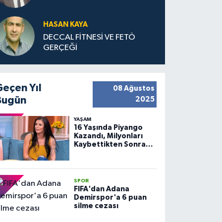
HASAN KAYA
DECCAL FİTNESİ VE FETÖ
GERÇEĞİ
Geçen Yıl
08 Ağustos
Bugün
2025
YAŞAM
16 Yaşında Piyango
Kazandı, Milyonları
Kaybettikten Sonra
Huzuru Buldu
SPOR
FIFA'dan Adana
Demirspor'a 6 puan
silme cezası