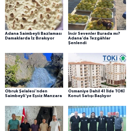
Adana Saimbeyli Bazlaması
İncir Sevenler Burada mı?
Damaklarda İz Bırakıyor
Adana’da Tezgâhlar
Şenlendi
Obruk Şelalesi'nden
Osmaniye Dahil 41 İlde TOKİ
Saimbeyli'ye Eşsiz Manzara
Konut Satışı Başlıyor