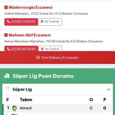
Müderrısoglu Eczanesi
Gebeli Mahallesi, 3525.Sokak No:15 D Merkez Osmaniye
0 (505) 510 80 80
Yol Tarifi Al
Mehmet Akif Eczanesi
Adnan Menderes Mahallesi, 19538 Sokak No:6 B Merkez Osmaniye
0 (328) 802 58 00
Yol Tarifi Al
Tüm Nöbetçi Eczaneler
Süper Lig Puan Durumu
Süper Lig
#
Takım
O
P
1
Amed
0
0