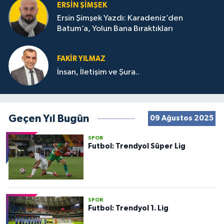
ERSIN ŞIMŞEK
Ersin Şimşek Yazdı: Karadeniz’den
Batum’a, Yolun Bana Bıraktıkları
FAKIR YILMAZ
İnsan, İletişim ve Şura..
Geçen Yıl Bugün
09 Ağustos 2025
SPOR
Futbol: Trendyol Süper Lig
SPOR
Futbol: Trendyol 1. Lig