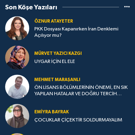
Son Köşe Yazıları
ÖZNUR ATAYETER
PKK Dosyası Kapanırken İran Denklemi
Açılıyor mu?
MÜRVET YAZICI KAZGI
UYGAR İÇİN EL ELE
MEHMET MARAŞANLI
ÖN LİSANS BÖLÜMLERİNİN ÖNEMİ, EN SIK
YAPILAN HATALAR VE DOĞRU TERCİH
STRATEJİLERİ
EMIYRA BAYRAK
ÇOCUKLAR ÇİÇEKTİR SOLDURMAYALIM