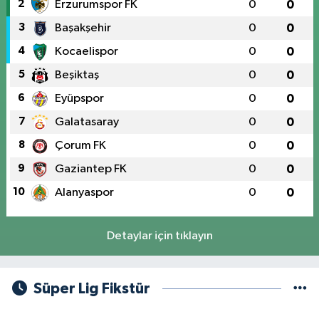
2
Erzurumspor FK
0
0
3
Başakşehir
0
0
4
Kocaelispor
0
0
5
Beşiktaş
0
0
6
Eyüpspor
0
0
7
Galatasaray
0
0
8
Çorum FK
0
0
9
Gaziantep FK
0
0
10
Alanyaspor
0
0
Detaylar için tıklayın
Süper Lig Fikstür