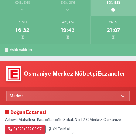
04:08
05:39
12:46
İKINDI
AKŞAM
YATSI
16:32
19:42
21:07
Aylık Vakitler
Osmaniye Merkez Nöbetçi Eczaneler
Doğan Eczanesi
Alibeyli Mahallesi, Karaoğlanoğlu Sokak No:12 C Merkez Osmaniye
0 (328) 812 00 97
Yol Tarifi Al