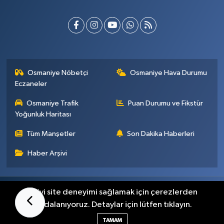
Osmaniye Nöbetçi
Osmaniye Hava Durumu
Eczaneler
Osmaniye Trafik
Puan Durumu ve Fikstür
Yoğunluk Haritası
Tüm Manşetler
Son Dakika Haberleri
Haber Arşivi
Künye
İletişim
Gizlilik Sözleşmesi
En iyi site deneyimi sağlamak için çerezlerden
faydalanıyoruz. Detaylar için lütfen tıklayın.
Haber Yazılımı:
TE Bilişim
TAMAM