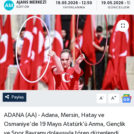
AJANS MERKEZI
19.05.2026 - 12:50
19.05.2026 - 13:
EDITÖR
YAYINLANMA
GÜNCELLEME
Paylaş
-
+
A
A
ADANA (AA) - Adana, Mersin, Hatay ve
Osmaniye'de 19 Mayıs Atatürk'ü Anma, Gençlik
ve Spor Bayramı dolayısıyla tören düzenlendi.