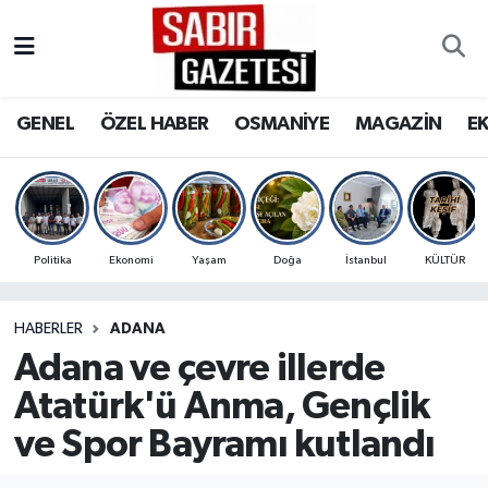
GENEL
Osmaniye Nöbetçi Eczaneler
GENEL
ÖZEL HABER
OSMANİYE
MAGAZİN
E
ÖZEL HABER
Osmaniye Hava Durumu
OSMANİYE
Osmaniye Trafik Yoğunluk Haritası
MAGAZİN
Süper Lig Puan Durumu ve Fikstür
Politika
Ekonomi
Yaşam
Doğa
İstanbul
KÜLTÜR
EKONOMİ
Tüm Manşetler
HABERLER
ADANA
Adana ve çevre illerde
SPOR
Son Dakika Haberleri
Atatürk'ü Anma, Gençlik
RESMİ İLANLAR
Haber Arşivi
ve Spor Bayramı kutlandı