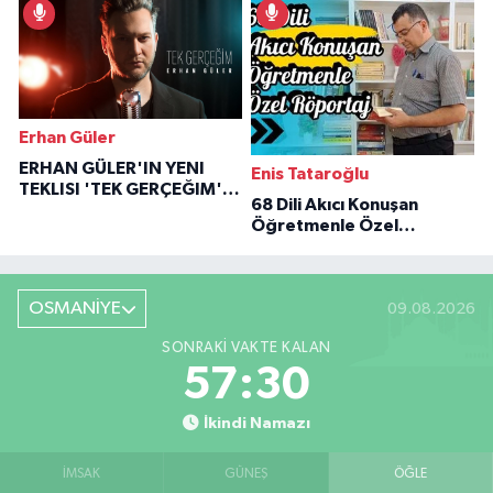
Erhan Güler
ERHAN GÜLER'IN YENI
Enis Tataroğlu
TEKLISI 'TEK GERÇEĞIM'LE
68 Dili Akıcı Konuşan
BÜYÜK DÖNÜŞÜ
Öğretmenle Özel
Röportaj
OSMANİYE
09.08.2026
SONRAKI VAKTE KALAN
57:29
İkindi Namazı
İMSAK
GÜNEŞ
ÖĞLE