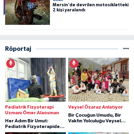
GENEL
Mersin'de devrilen motosikletteki
2 kişi yaralandı
Röportaj
Pediatrik Fizyoterapi
Veysel Özaraz Anlatıyor
Uzmanı Ömer Alaosman
Bir Çocuğun Umudu, Bir
Her Adım Bir Umut:
Vakfın Yolculuğu Veysel
Pediatrik Fizyoterapiden
Özaraz Anlatıyor
İlham Veren Hikâyeler