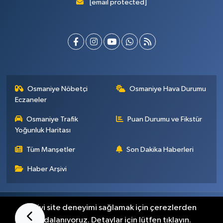
[email protected]
Osmaniye Nöbetçi
Osmaniye Hava Durumu
Eczaneler
Osmaniye Trafik
Puan Durumu ve Fikstür
Yoğunluk Haritası
Tüm Manşetler
Son Dakika Haberleri
Haber Arşivi
Künye
İletişim
Gizlilik Sözleşmesi
En iyi site deneyimi sağlamak için çerezlerden
faydalanıyoruz. Detaylar için lütfen tıklayın.