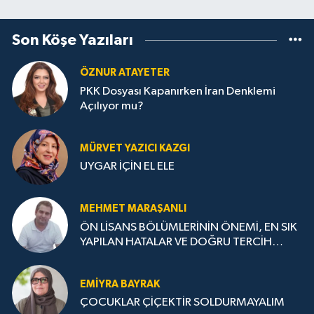
Son Köşe Yazıları
ÖZNUR ATAYETER
PKK Dosyası Kapanırken İran Denklemi
Açılıyor mu?
MÜRVET YAZICI KAZGI
UYGAR İÇİN EL ELE
MEHMET MARAŞANLI
ÖN LİSANS BÖLÜMLERİNİN ÖNEMİ, EN SIK
YAPILAN HATALAR VE DOĞRU TERCİH
STRATEJİLERİ
EMIYRA BAYRAK
ÇOCUKLAR ÇİÇEKTİR SOLDURMAYALIM