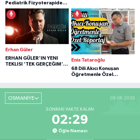
Pediatrik Fizyoterapiden
Özaraz Anlatıyor
İlham Veren Hikâyeler
Erhan Güler
ERHAN GÜLER'IN YENI
Enis Tataroğlu
TEKLISI 'TEK GERÇEĞIM'LE
68 Dili Akıcı Konuşan
BÜYÜK DÖNÜŞÜ
Öğretmenle Özel
Röportaj
OSMANİYE
09.08.2026
SONRAKI VAKTE KALAN
02:28
Öğle Namazı