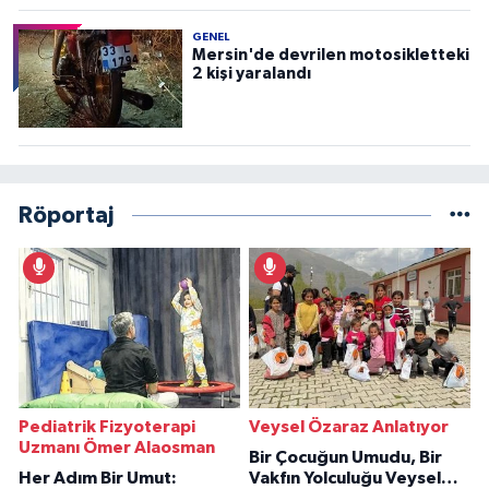
GENEL
Mersin'de devrilen motosikletteki
2 kişi yaralandı
Röportaj
Pediatrik Fizyoterapi
Veysel Özaraz Anlatıyor
Uzmanı Ömer Alaosman
Bir Çocuğun Umudu, Bir
Her Adım Bir Umut:
Vakfın Yolculuğu Veysel