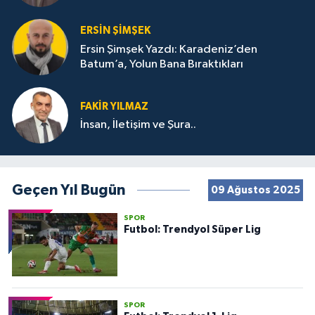
ERSIN ŞIMŞEK
Ersin Şimşek Yazdı: Karadeniz’den
Batum’a, Yolun Bana Bıraktıkları
FAKIR YILMAZ
İnsan, İletişim ve Şura..
Geçen Yıl Bugün
09 Ağustos 2025
SPOR
Futbol: Trendyol Süper Lig
SPOR