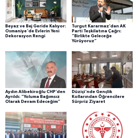
Beyaz ve Bej Geride Kalıyor:
Turgut Kararmaz’dan AK
Osmaniye'de Evlerin Yeni
Parti Teşkilatına Çağrı:
Dekorasyon Rengi
“Birlikte Geleceğe
Yürüyoruz”
Aydın Alibekiroğlu CHP’den
Düziçi'nde Gençlik
Ayrıldı: “Yoluma Bağımsız
Kollarından Öğrencilere
Olarak Devam Edeceğim”
Sürpriz Ziyaret