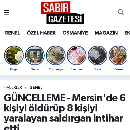
GENEL
Osmaniye Nöbetçi Eczaneler
GENEL
ÖZEL HABER
OSMANİYE
MAGAZİN
E
ÖZEL HABER
Osmaniye Hava Durumu
OSMANİYE
Osmaniye Trafik Yoğunluk Haritası
MAGAZİN
Süper Lig Puan Durumu ve Fikstür
Doğa
Genel
Osmaniye
Ekonomi
Bursa
Yemek
EKONOMİ
Tüm Manşetler
HABERLER
GENEL
GÜNCELLEME - Mersin'de 6
SPOR
Son Dakika Haberleri
kişiyi öldürüp 8 kişiyi
RESMİ İLANLAR
Haber Arşivi
yaralayan saldırgan intihar
etti