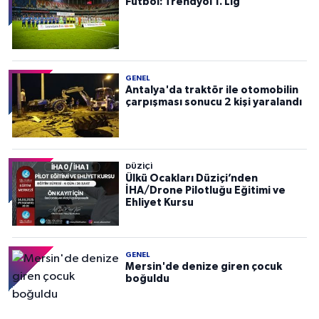
Futbol: Trendyol 1. Lig
GENEL
Antalya'da traktör ile otomobilin
çarpışması sonucu 2 kişi yaralandı
DÜZIÇI
Ülkü Ocakları Düziçi’nden
İHA/Drone Pilotluğu Eğitimi ve
Ehliyet Kursu
GENEL
Mersin'de denize giren çocuk
boğuldu