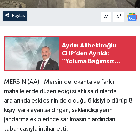
Paylaş
-
+
A
A
Aydın Alibekiroğlu
CHP’den Ayrıldı:
“Yoluma Bağımsız
Olarak Devam
Edeceğim”
MERSİN (AA) - Mersin'de lokanta ve farklı
mahallelerde düzenlediği silahlı saldırılarda
aralarında eski eşinin de olduğu 6 kişiyi öldürüp 8
kişiyi yaralayan saldırgan, saklandığı yerin
jandarma ekiplerince sarılmasının ardından
tabancasıyla intihar etti.