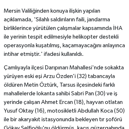
Mersin Valiliğinden konuya ilişkin yapılan
açıklamada, 'Silahlı saldırıların faili, jandarma
birliklerince yürütülen çalışmalar kapsamında İHA
ile yerinin tespit edilmesiyle helikopter destekli
operasyonla kuşatılmış, kaçamayacağını anlayınca
intihar etmiştir.' ifadesi kullanıldı.
Çamlıyayla ilçesi Darıpınarı Mahallesi'nde sokakta
yürüyen eski eşi Arzu Özden'i (32) tabancayla
öldüren Metin Öztürk, Tarsus ilçesindeki farklı
mahallelerde lokanta sahibi Sabri Pan (30) ve iş
yerinde çalışan Ahmet Ercan (18), hayvan otlatan
Yusuf Oktay (16), motosikletli Abdullah Koca (50)
ile bir akaryakıt istasyonunda bekleyen tır şoförü
Gökay Selfioğlu'nu öldürmüş, kaçış güzergahında