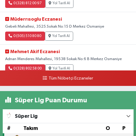
0 (328) 812 00 97
Yol Tarifi Al
Müderrısoglu Eczanesi
Gebeli Mahallesi, 3525.Sokak No:15 D Merkez Osmaniye
0 (505) 510 80 80
Yol Tarifi Al
Mehmet Akif Eczanesi
Adnan Menderes Mahallesi, 19538 Sokak No:6 B Merkez Osmaniye
0 (328) 802 58 00
Yol Tarifi Al
Tüm Nöbetçi Eczaneler
Süper Lig Puan Durumu
Süper Lig
#
Takım
O
P