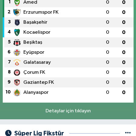
1
Amed
0
0
2
Erzurumspor FK
0
0
3
Başakşehir
0
0
4
Kocaelispor
0
0
5
Beşiktaş
0
0
6
Eyüpspor
0
0
7
Galatasaray
0
0
8
Çorum FK
0
0
9
Gaziantep FK
0
0
10
Alanyaspor
0
0
Detaylar için tıklayın
Süper Lig Fikstür