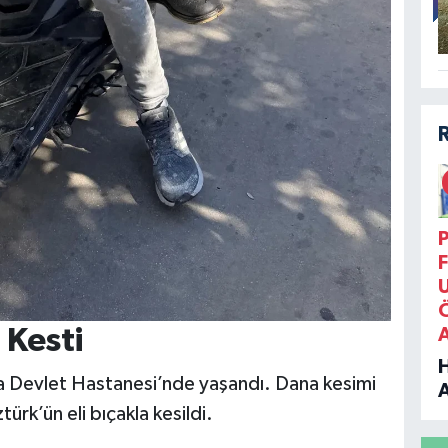
P
F
 Kesti
ka Devlet Hastanesi’nde yaşandı. Dana kesimi
rk’ün eli bıçakla kesildi.
B