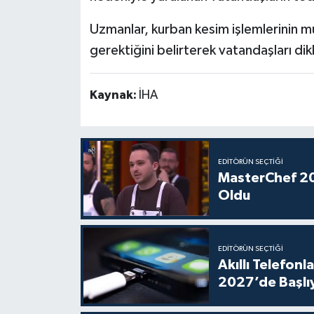
Uzmanlar, kurban kesim işlemlerinin mut
gerektiğini belirterek vatandaşları dik
Kaynak:
İHA
EDITÖRÜN SEÇTIĞI
MasterChef 20
Oldu
EDITÖRÜN SEÇTIĞI
Akıllı Telefonl
2027’de Başlı