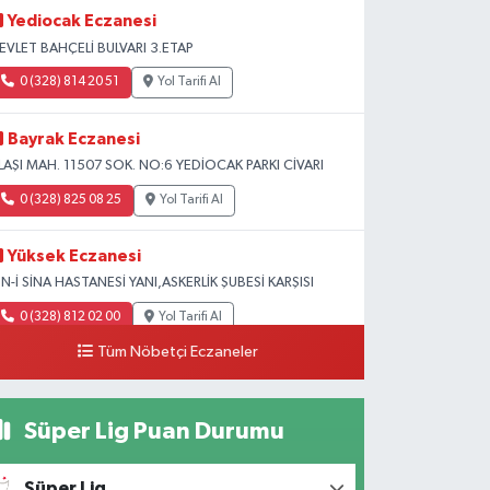
Yediocak Eczanesi
EVLET BAHÇELİ BULVARI 3.ETAP
0 (328) 814 20 51
Yol Tarifi Al
Bayrak Eczanesi
LAŞI MAH. 11507 SOK. NO:6 YEDİOCAK PARKI CİVARI
0 (328) 825 08 25
Yol Tarifi Al
Yüksek Eczanesi
BN-İ SİNA HASTANESİ YANI,ASKERLİK ŞUBESİ KARŞISI
0 (328) 812 02 00
Yol Tarifi Al
Tüm Nöbetçi Eczaneler
Süper Lig Puan Durumu
Süper Lig