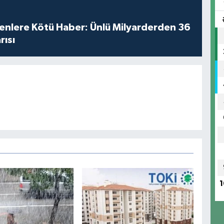
enlere Kötü Haber: Ünlü Milyarderden 36
rısı
1