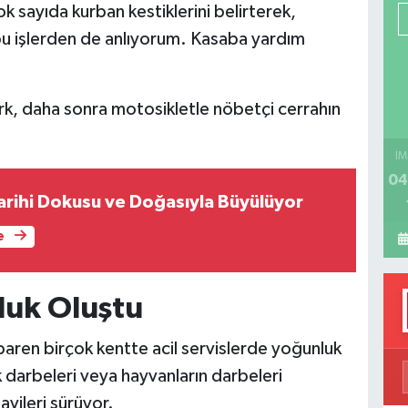
k sayıda kurban kestiklerini belirterek,
P
 işlerden de anlıyorum. Kasaba yardım
H
türk, daha sonra motosikletle nöbetçi cerrahın
İM
04
Tarihi Dokusu ve Doğasıyla Büyülüyor
e
luk Oluştu
ibaren birçok kentte acil servislerde yoğunluk
 darbeleri veya hayvanların darbeleri
vileri sürüyor.