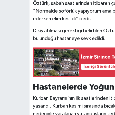
Öztürk, sabah saatlerinden itibaren ço
“Normalde şoförlük yapıyorum ama bu
ederken elim kesildi” dedi.
Dikiş atılması gerektiği belirtilen Öz
bulunduğu hastaneye sevk edildi.
İzmir Şirince 
İçeriği Görüntül
Hastanelerde Yoğun
Kurban Bayramı’nın ilk saatlerinden it
yaşandı. Kurban kesimi sırasında bıçak
nedeniyle yaralanan vatandaşların teda