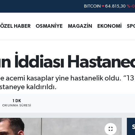
DOLAR
47,7436
%0.1
EURO
55,2510
%0.3
ÖZEL HABER
OSMANİYE
MAGAZİN
EKONOMİ
SP
STERLİN
64,4811
%0.3
GRAM ALTIN
6660.55
%
BİST100
13.779
%-1
 İddiası Hastaned
BITCOIN
64.815,30
%-0
 acemi kasaplar yine hastanelik oldu. “13
taneye kaldırıldı.
1 DK
OKUNMA SÜRESI