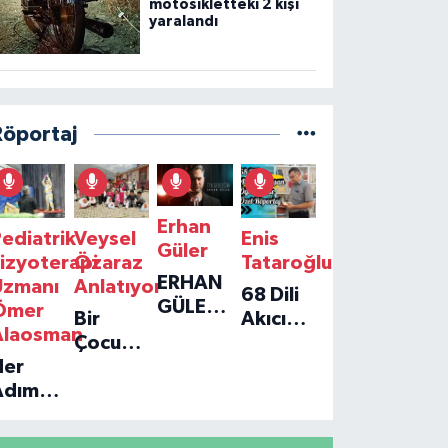
motosikletteki 2 kişi
yaralandı
Röportaj
Erhan
ediatrik
Veysel
Enis
Güler
izyoterapi
Özaraz
Tataroğlu
ERHAN
Uzmanı
Anlatıyor
68 Dili
GÜLER'IN
Ömer
Bir
Akıcı
YENI
Alaosman
Çocuğun
Konuşan
TEKLISI
Her
Umudu,
Öğretmenle
'TEK
Adım
Bir
Özel
GERÇEĞIM'LE
ir
Vakfın
Röportaj
BÜYÜK
Umut:
Yolculuğu