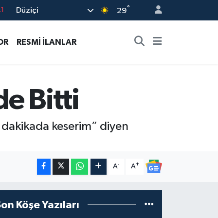
°
Düziçi
8
29
2
OR
RESMİ İLANLAR
8
0
4
e Bitti
.1
 dakikada keserim” diyen
-
+
A
A
Son Köşe Yazıları