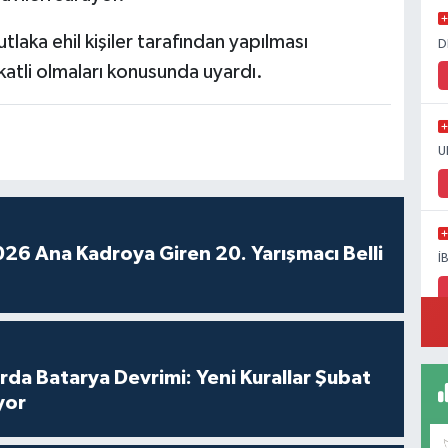
laka ehil kişiler tarafından yapılması
D
katli olmaları konusunda uyardı.
U
26 Ana Kadroya Giren 20. Yarışmacı Belli
İ
arda Batarya Devrimi: Yeni Kurallar Şubat
yor