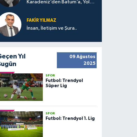
Karadeniz’den Batum’a, Yolun
Bana Bıraktıkları
FAKIR YILMAZ
İnsan, İletişim ve Şura..
Geçen Yıl
09 Ağustos
Bugün
2025
SPOR
Futbol: Trendyol
Süper Lig
SPOR
Futbol: Trendyol 1. Lig