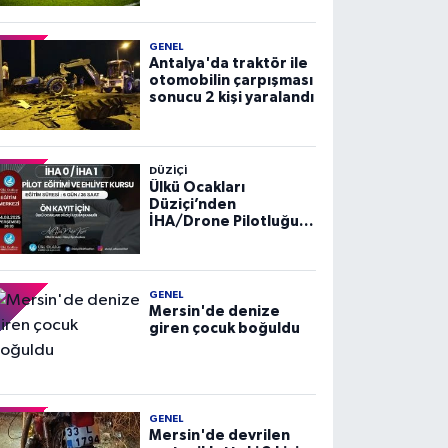
GENEL
Antalya'da traktör ile
otomobilin çarpışması
sonucu 2 kişi yaralandı
DÜZIÇI
Ülkü Ocakları
Düziçi’nden
İHA/Drone Pilotluğu
Eğitimi ve Ehliyet
Kursu
GENEL
Mersin'de denize
giren çocuk boğuldu
GENEL
Mersin'de devrilen