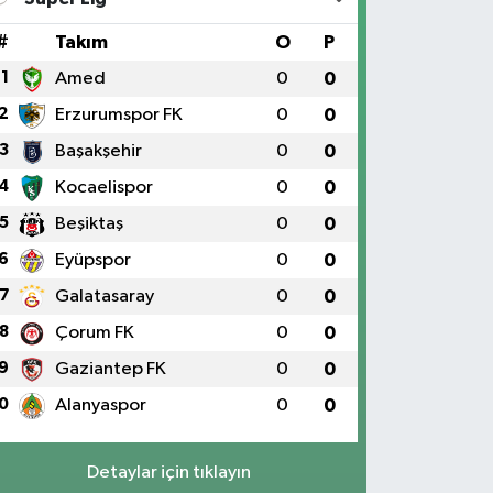
#
Takım
O
P
1
Amed
0
0
2
Erzurumspor FK
0
0
3
Başakşehir
0
0
4
Kocaelispor
0
0
5
Beşiktaş
0
0
6
Eyüpspor
0
0
7
Galatasaray
0
0
8
Çorum FK
0
0
9
Gaziantep FK
0
0
0
Alanyaspor
0
0
Detaylar için tıklayın