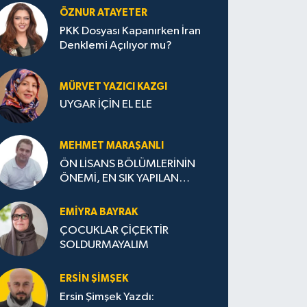
ÖZNUR ATAYETER
PKK Dosyası Kapanırken İran
Denklemi Açılıyor mu?
MÜRVET YAZICI KAZGI
UYGAR İÇİN EL ELE
MEHMET MARAŞANLI
ÖN LİSANS BÖLÜMLERİNİN
ÖNEMİ, EN SIK YAPILAN
HATALAR VE DOĞRU TERCİH
STRATEJİLERİ
EMIYRA BAYRAK
ÇOCUKLAR ÇİÇEKTİR
SOLDURMAYALIM
ERSIN ŞIMŞEK
Ersin Şimşek Yazdı: