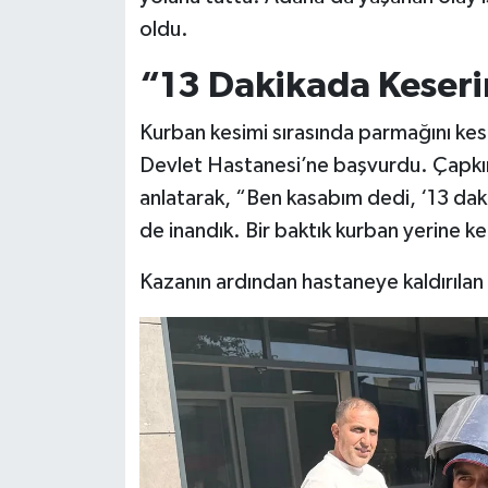
oldu.
“13 Dakikada Keser
Kurban kesimi sırasında parmağını ke
Devlet Hastanesi’ne başvurdu. Çapkın’ı
anlatarak, “Ben kasabım dedi, ‘13 dak
de inandık. Bir baktık kurban yerine ke
Kazanın ardından hastaneye kaldırılan Ç