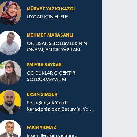
MÜRVET YAZICI KAZGI
UYGAR İÇİN EL ELE
MEHMET MARAŞANLI
ÖN LİSANS BÖLÜMLERİNİN
ÖNEMİ, EN SIK YAPILAN
HATALAR VE DOĞRU TERCİH
STRATEJİLERİ
EMIYRA BAYRAK
ÇOCUKLAR ÇİÇEKTİR
SOLDURMAYALIM
ERSIN ŞIMŞEK
Ersin Şimşek Yazdı:
Karadeniz’den Batum’a, Yolun
Bana Bıraktıkları
FAKIR YILMAZ
İnsan, İletişim ve Şura..