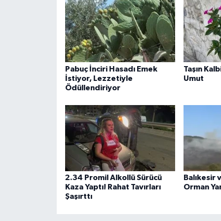
Pabuç İnciri Hasadı Emek
Taşın Kalb
İstiyor, Lezzetiyle
Umut
Ödüllendiriyor
2.34 Promil Alkollü Sürücü
Balıkesir
Kaza Yaptı! Rahat Tavırları
Orman Yan
Şaşırttı