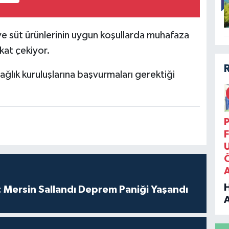
ve süt ürünlerinin uygun koşullarda muhafaza
kat çekiyor.
ğlık kuruluşlarına başvurmaları gerektiği
P
F
 Mersin Sallandı Deprem Paniği Yaşandı
B