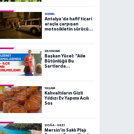
GENEL
Antalya'da hafif ticari
araçla çarpışan
motosikletin sürücüsü
yaralandı
EKONOMI
Başkan Yücel: “Aile
Bütünlüğü Bu
Şartlarda
Sağlanamaz”
YAŞAM
Kahvaltıların Gizli
Yıldızı Ev Yapımı Acılı
Sos
DOĞA - GEZI
Mersin’in Saklı Plajı