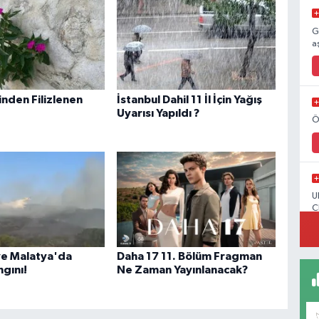
G
a
inden Filizlenen
İstanbul Dahil 11 İl İçin Yağış
Uyarısı Yapıldı ?
Ö
U
C
 ve Malatya'da
Daha 17 11. Bölüm Fragman
gını!
Ne Zaman Yayınlanacak?