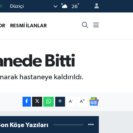
°
Düziçi
06
26
02
OR
RESMİ İLANLAR
.2
32
8
anede Bitti
16
narak hastaneye kaldırıldı.
-
+
A
A
Son Köşe Yazıları