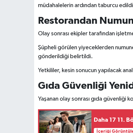
müdahalelerin ardından taburcu edildik
Restorandan Numune
Olay sonrası ekipler tarafından işletm
Şüpheli görülen yiyeceklerden numune
gönderildiği belirtildi.
Yetkililer, kesin sonucun yapılacak anal
Gıda Güvenliği Yen
Yaşanan olay sonrası gıda güvenliği 
Daha 17 11. 
İçeriği Görüntül