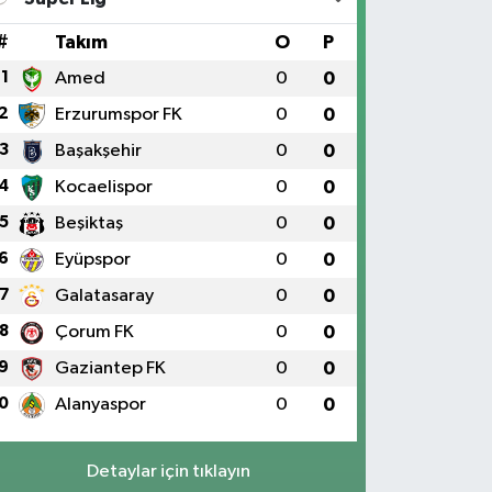
#
Takım
O
P
1
Amed
0
0
2
Erzurumspor FK
0
0
3
Başakşehir
0
0
4
Kocaelispor
0
0
5
Beşiktaş
0
0
6
Eyüpspor
0
0
7
Galatasaray
0
0
8
Çorum FK
0
0
9
Gaziantep FK
0
0
0
Alanyaspor
0
0
Detaylar için tıklayın