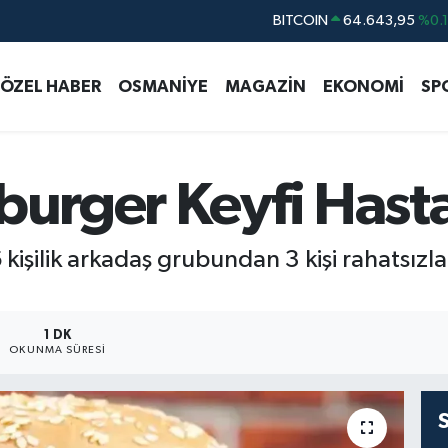
DOLAR
47,6006
%0.
EURO
55,0250
%0.
ÖZEL HABER
OSMANİYE
MAGAZİN
EKONOMİ
SP
STERLİN
64,2398
%0
GRAM ALTIN
6513.94
%0.
BİST100
13.768
%4
burger Keyfi Hast
BITCOIN
64.643,95
%0.
kişilik arkadaş grubundan 3 kişi rahatsızla
1 DK
OKUNMA SÜRESI