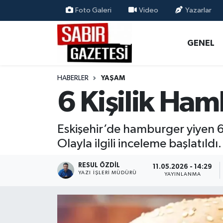
Foto Galeri
Video
Yazarlar
GENEL
Osmaniye Nöbetçi Eczaneler
GENEL
ÖZEL HABER
Osmaniye Hava Durumu
HABERLER
YAŞAM
OSMANİYE
Osmaniye Trafik Yoğunluk Haritası
6 Kişilik Ham
MAGAZİN
Süper Lig Puan Durumu ve Fikstür
Eskişehir’de hamburger yiyen 6 
EKONOMİ
Tüm Manşetler
Olayla ilgili inceleme başlatıldı.
SPOR
Son Dakika Haberleri
RESUL ÖZDIL
11.05.2026 - 14:29
YAZI İŞLERI MÜDÜRÜ
YAYINLANMA
RESMİ İLANLAR
Haber Arşivi