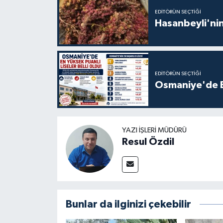
EDITÖRÜN SEÇTIĞI
Hasanbeyli'nin
EDITÖRÜN SEÇTIĞI
Osmaniye'de En
YAZI İŞLERI MÜDÜRÜ
Resul Özdil
Bunlar da ilginizi çekebilir