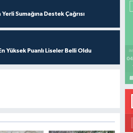
P
 Yerli Sumağına Destek Çağrısı
H
 Yüksek Puanlı Liseler Belli Oldu
İM
04