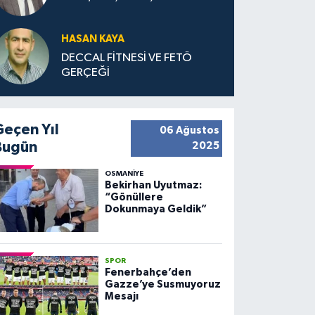
HASAN KAYA
DECCAL FİTNESİ VE FETÖ
GERÇEĞİ
Geçen Yıl
06 Ağustos
Bugün
2025
OSMANIYE
Bekirhan Uyutmaz:
“Gönüllere
Dokunmaya Geldik”
SPOR
Fenerbahçe’den
Gazze’ye Susmuyoruz
Mesajı