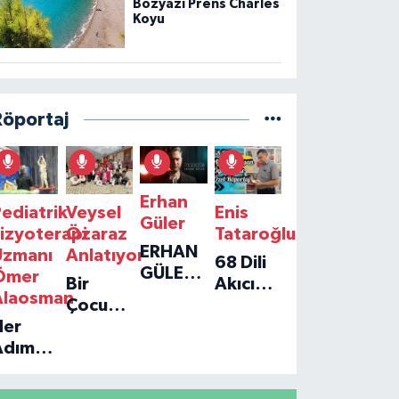
Bozyazı Prens Charles
Koyu
Röportaj
Erhan
ediatrik
Veysel
Enis
Güler
izyoterapi
Özaraz
Tataroğlu
ERHAN
Uzmanı
Anlatıyor
68 Dili
GÜLER'IN
Ömer
Bir
Akıcı
YENI
Alaosman
Çocuğun
Konuşan
TEKLISI
Her
Umudu,
Öğretmenle
'TEK
Adım
Bir
Özel
GERÇEĞIM'LE
ir
Vakfın
Röportaj
BÜYÜK
Umut:
Yolculuğu