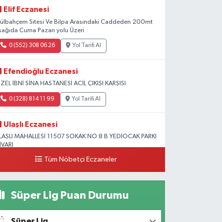
Elif Eczanesi
ülbahçem Sitesi Ve Bilpa Arasındaki Caddeden 200mt
şağıda Cuma Pazarı yolu Üzeri
0 (552) 308 06 26
Yol Tarifi Al
Efendioğlu Eczanesi
ZEL İBNİ SİNA HASTANESİ ACİL ÇIKIŞI KARŞISI
0 (328) 814 11 99
Yol Tarifi Al
Ulaşlı Eczanesi
LAŞLI MAHALLESİ 11507 SOKAK NO:8 B YEDİOCAK PARKI
İVARI
Tüm Nöbetçi Eczaneler
0 (546) 158 81 80
Yol Tarifi Al
Süper Lig Puan Durumu
Süper Lig