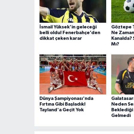
İsmail Yüksek’in geleceği
Göztepe 
belli oldu! Fenerbahçe’den
Ne Zaman,
dikkat çeken karar
Kanalda? 
Mı?
Dünya Şampiyonası'nda
Galatasar
Fırtına Gibi Başladık!
Neden Ses
Tayland'a Geçit Yok
Beklediği
Gelmedi