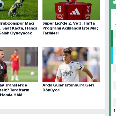
Trabzonspor Maçı
Süper Lig’de 2. Ve 3. Hafta
 Saat Kaçta, Hangi
Programı Açıklandı! İşte Maç
Salah Oynayacak
Tarihleri
ay Transferde
Arda Güler İstanbul'a Geri
siz? Taraftarın
Dönüyor!
 Hamle Hâlâ
1