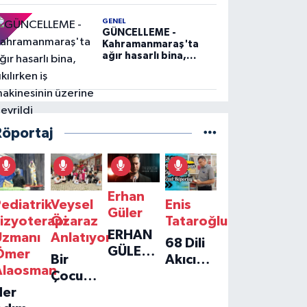
GENEL
GÜNCELLEME -
Kahramanmaraş'ta
ağır hasarlı bina,
yıkılırken iş
makinesinin üzerine
devrildi
Röportaj
Erhan
ediatrik
Veysel
Enis
Güler
izyoterapi
Özaraz
Tataroğlu
ERHAN
Uzmanı
Anlatıyor
68 Dili
GÜLER'IN
Ömer
Bir
Akıcı
YENI
Alaosman
Çocuğun
Konuşan
TEKLISI
Her
Umudu,
Öğretmenle
'TEK