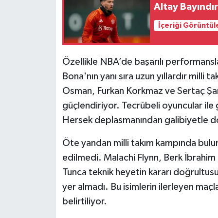
Altay Bayındır
İçeriği Görüntül
Özellikle NBA’de başarılı performans
Bona'nın yanı sıra uzun yıllardır milli 
Osman, Furkan Korkmaz ve Sertaç Şanlı
güçlendiriyor. Tecrübeli oyuncular ile
Hersek deplasmanından galibiyetle d
Öte yandan milli takım kampında bulu
edilmedi. Malachi Flynn, Berk İbrahim 
Tunca teknik heyetin kararı doğrultu
yer almadı. Bu isimlerin ilerleyen maç
belirtiliyor.