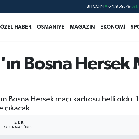
DOLAR
47,7436
%0.
EURO
55,2510
%0.
ÖZEL HABER
OSMANİYE
MAGAZİN
EKONOMİ
SP
STERLİN
64,4811
%0.
GRAM ALTIN
6660.55
%0.
BİST100
13.779
%-
ın Bosna Hersek 
BITCOIN
64.959,79
%1.
'nın Bosna Hersek maçı kadrosu belli oldu
e çıkacak.
2 DK
OKUNMA SÜRESI