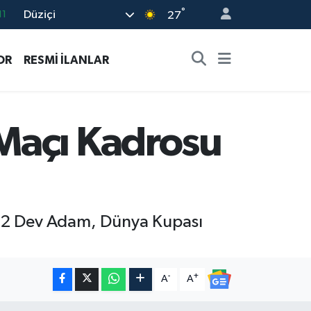
°
Düziçi
18
27
32
OR
RESMİ İLANLAR
38
03
14
Maçı Kadrosu
11
. 12 Dev Adam, Dünya Kupası
-
+
A
A