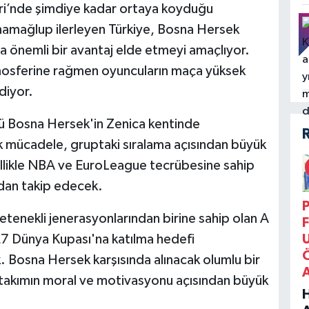
eri’nde şimdiye kadar ortaya koyduğu
namağlup ilerleyen Türkiye, Bosna Hersek
da önemli bir avantaj elde etmeyi amaçlıyor.
atmosferine rağmen oyuncuların maça yüksek
diyor.
 Bosna Hersek'in Zenica kentinde
 mücadele, gruptaki sıralama açısından büyük
llikle NBA ve EuroLeague tecrübesine sahip
ndan takip edecek.
P
etenekli jenerasyonlarından birine sahip olan A
F
27 Dünya Kupası'na katılma hedefi
k. Bosna Hersek karşısında alınacak olumlu bir
akımın moral ve motivasyonu açısından büyük