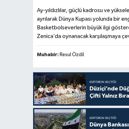
Ay-yıldızlılar, güçlü kadrosu ve yükse
ayrılarak Dünya Kupası yolunda bir en
Basketbolseverlerin büyük ilgi göste
Zenica’da oynanacak karşılaşmaya çev
Muhabir:
Resul Özdil
EDITÖRÜN SEÇTIĞI
Düziçi’nde Dü
Çifti Yalnız Bı
EDITÖRÜN SEÇTIĞI
Dünya Bankası 