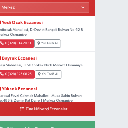
Yedi Ocak Eczanesi
ediocak Mahallesi, Dr.Devlet Bahçeli Bulvarı No:62 B
erkez Osmaniye
0 (328) 814 20 51
Yol Tarifi Al
Bayrak Eczanesi
laşı Mahallesi, 11507.Sokak No:6 Merkez Osmaniye
0 (328) 825 08 25
Yol Tarifi Al
Yüksek Eczanesi
areşal Fevzi Çakmak Mahallesi, Musa Şahin Bulvarı
o:499 B Zemin Kat Daire 1 Merkez Osmaniye
Tüm Nöbetçi Eczaneler
0 (328) 812 02 00
Yol Tarifi Al