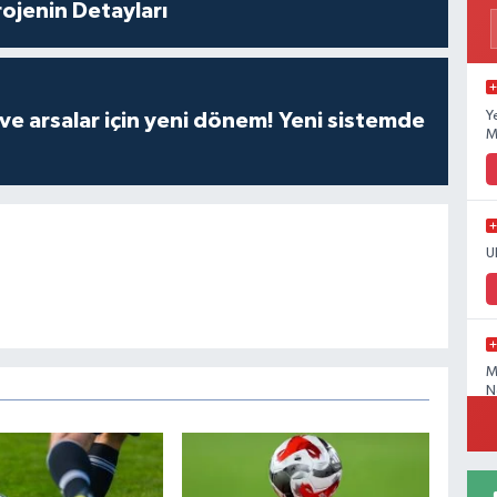
rojenin Detayları
Y
 ve arsalar için yeni dönem! Yeni sistemde
M
U
M
N