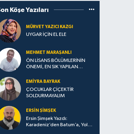
Son Köşe Yazıları
MÜRVET YAZICI KAZGI
UYGAR İÇİN EL ELE
MEHMET MARAŞANLI
ÖN LİSANS BÖLÜMLERİNİN
ÖNEMİ, EN SIK YAPILAN
HATALAR VE DOĞRU TERCİH
STRATEJİLERİ
EMIYRA BAYRAK
ÇOCUKLAR ÇİÇEKTİR
SOLDURMAYALIM
ERSIN ŞIMŞEK
Ersin Şimşek Yazdı:
Karadeniz’den Batum’a, Yolun
Bana Bıraktıkları