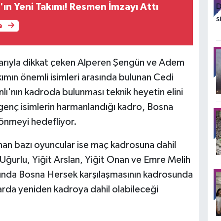
'ın Yeni Takımı! Resmen İmzayı Attı
e
larıyla dikkat çeken Alperen Şengün ve Adem
takımın önemli isimleri arasında bulunan Cedi
'nın kadroda bulunması teknik heyetin elini
 genç isimlerin harmanlandığı kadro, Bosna
önmeyi hedefliyor.
nan bazı oyuncular ise maç kadrosuna dahil
Uğurlu, Yiğit Arslan, Yiğit Onan ve Emre Melih
sunda Bosna Hersek karşılaşmasının kadrosunda
larda yeniden kadroya dahil olabileceği