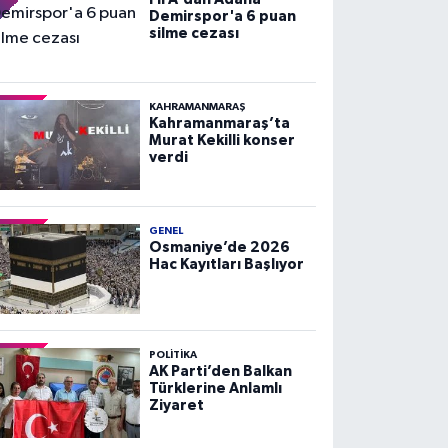
Demirspor'a 6 puan
silme cezası
KAHRAMANMARAŞ
Kahramanmaraş’ta
Murat Kekilli konser
verdi
GENEL
Osmaniye’de 2026
Hac Kayıtları Başlıyor
POLITIKA
AK Parti’den Balkan
Türklerine Anlamlı
Ziyaret