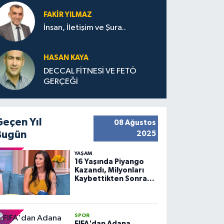
FAKIR YILMAZ
İnsan, İletişim ve Şura..
HASAN KAYA
DECCAL FİTNESİ VE FETÖ
GERÇEĞİ
Geçen Yıl
08 Ağustos
Bugün
2025
YAŞAM
16 Yaşında Piyango
Kazandı, Milyonları
Kaybettikten Sonra
Huzuru Buldu
SPOR
FIFA'dan Adana