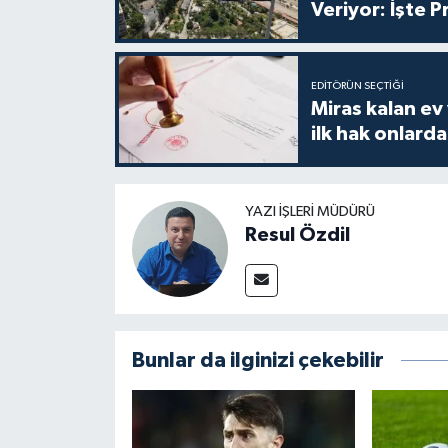
Veriyor: İşte P
EDITÖRÜN SEÇTIĞI
Miras kalan ev
ilk hak onlarda
YAZI İŞLERI MÜDÜRÜ
Resul Özdil
Bunlar da ilginizi çekebilir