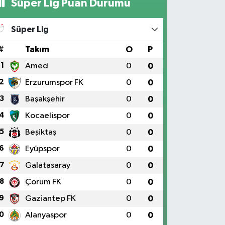
Süper Lig Puan Durumu
Süper Lig
#
Takım
O
P
1
Amed
0
0
2
Erzurumspor FK
0
0
3
Başakşehir
0
0
4
Kocaelispor
0
0
5
Beşiktaş
0
0
6
Eyüpspor
0
0
7
Galatasaray
0
0
8
Çorum FK
0
0
9
Gaziantep FK
0
0
0
Alanyaspor
0
0