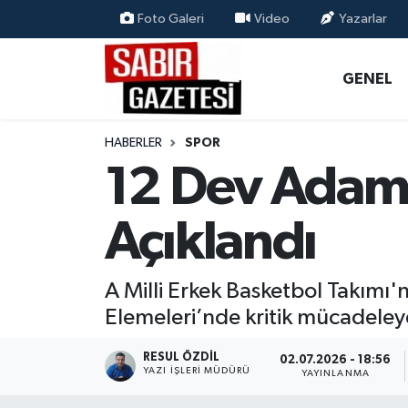
Foto Galeri
Video
Yazarlar
GENEL
Osmaniye Nöbetçi Eczaneler
GENEL
ÖZEL HABER
Osmaniye Hava Durumu
HABERLER
SPOR
OSMANİYE
Osmaniye Trafik Yoğunluk Haritası
12 Dev Adam'
MAGAZİN
Süper Lig Puan Durumu ve Fikstür
Açıklandı
EKONOMİ
Tüm Manşetler
A Milli Erkek Basketbol Takımı
SPOR
Son Dakika Haberleri
Elemeleri’nde kritik mücadeley
RESMİ İLANLAR
Haber Arşivi
RESUL ÖZDIL
02.07.2026 - 18:56
YAZI İŞLERI MÜDÜRÜ
YAYINLANMA