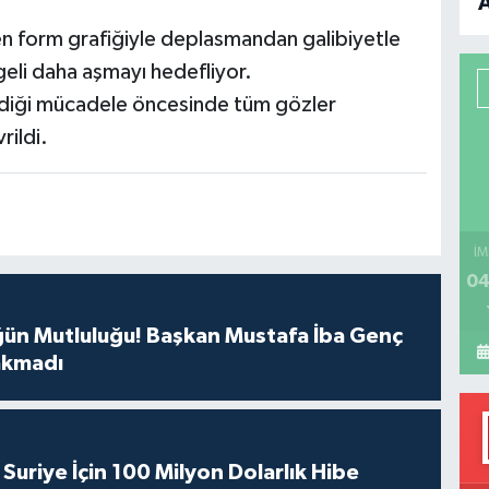
B
len form grafiğiyle deplasmandan galibiyetle
geli daha aşmayı hedefliyor.
P
rdiği mücadele öncesinde tüm gözler
rildi.
H
İM
04
ğün Mutluluğu! Başkan Mustafa İba Genç
rakmadı
Suriye İçin 100 Milyon Dolarlık Hibe