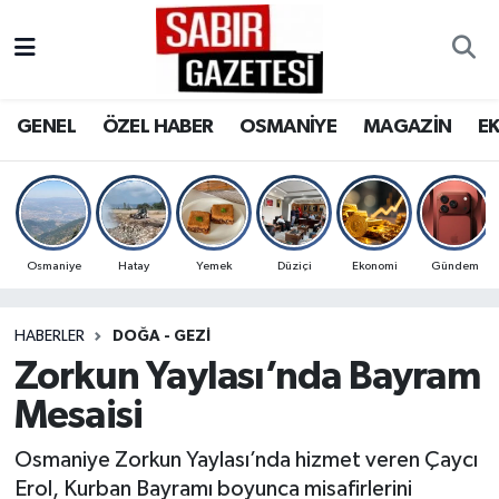
GENEL
Osmaniye Nöbetçi Eczaneler
GENEL
ÖZEL HABER
OSMANİYE
MAGAZİN
E
ÖZEL HABER
Osmaniye Hava Durumu
OSMANİYE
Osmaniye Trafik Yoğunluk Haritası
MAGAZİN
Süper Lig Puan Durumu ve Fikstür
Osmaniye
Hatay
Yemek
Düziçi
Ekonomi
Gündem
EKONOMİ
Tüm Manşetler
HABERLER
DOĞA - GEZI
Zorkun Yaylası’nda Bayram
SPOR
Son Dakika Haberleri
Mesaisi
RESMİ İLANLAR
Haber Arşivi
Osmaniye Zorkun Yaylası’nda hizmet veren Çaycı
Erol, Kurban Bayramı boyunca misafirlerini