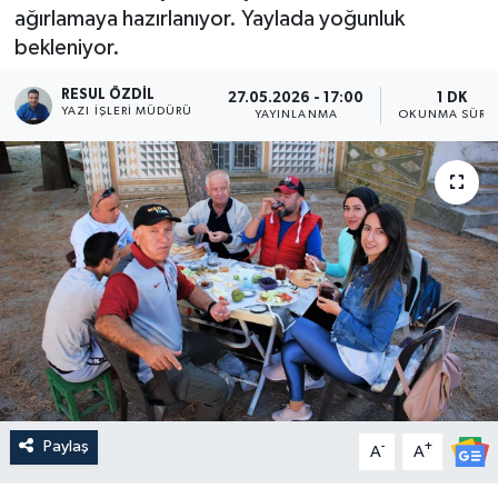
ağırlamaya hazırlanıyor. Yaylada yoğunluk
bekleniyor.
RESUL ÖZDIL
27.05.2026 - 17:00
1 DK
YAZI İŞLERI MÜDÜRÜ
YAYINLANMA
OKUNMA SÜRES
Paylaş
-
+
A
A