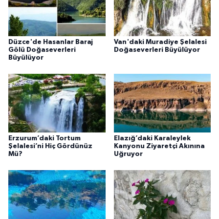
Düzce'de Hasanlar Baraj
Van'daki Muradiye Şelalesi
Gölü Doğaseverleri
Doğaseverleri Büyülüyor
Büyülüyor
Erzurum’daki Tortum
Elazığ’daki Karaleylek
Şelalesi’ni Hiç Gördünüz
Kanyonu Ziyaretçi Akınına
Mü?
Uğruyor