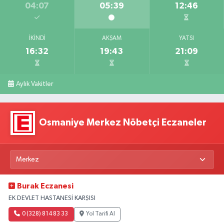
04:07
05:39
12:46
İKINDI
AKŞAM
YATSI
16:32
19:43
21:09
Aylık Vakitler
Osmaniye Merkez Nöbetçi Eczaneler
Burak Eczanesi
EK DEVLET HASTANESİ KARŞISI
0 (328) 814 83 33
Yol Tarifi Al