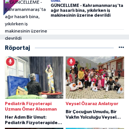
GENEL
GÜNCELLEME - Kahramanmaraş'ta
ağır hasarlı bina, yıkılırken iş
makinesinin üzerine devrildi
Röportaj
Pediatrik Fizyoterapi
Veysel Özaraz Anlatıyor
Uzmanı Ömer Alaosman
Bir Çocuğun Umudu, Bir
Her Adım Bir Umut:
Vakfın Yolculuğu Veysel
Pediatrik Fizyoterapiden
Özaraz Anlatıyor
İlham Veren Hikâyeler