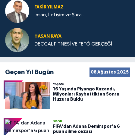
FAKIR YILMAZ
İnsan, İletişim ve Şura..
HASAN KAYA
DECCAL FİTNESİ VE FETÖ GERÇEĞİ
Geçen Yıl Bugün
08 Ağustos 2025
YAŞAM
16 Yaşında Piyango Kazandı,
Milyonları Kaybettikten Sonra
Huzuru Buldu
SPOR
FIFA'dan Adana Demirspor'a 6
puan silme cezası