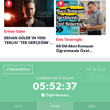
Erhan Güler
ERHAN GÜLER'IN YENI
Enis Tataroğlu
TEKLISI 'TEK GERÇEĞIM'LE
68 Dili Akıcı Konuşan
BÜYÜK DÖNÜŞÜ
Öğretmenle Özel
Röportaj
OSMANİYE
08.08.2026
SONRAKI VAKTE KALAN
05:52:36
Öğle Namazı
İMSAK
GÜNEŞ
ÖĞLE