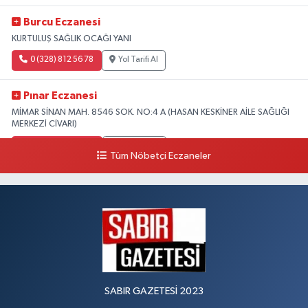
Burcu Eczanesi
KURTULUŞ SAĞLIK OCAĞI YANI
0 (328) 812 56 78
Yol Tarifi Al
Pınar Eczanesi
MİMAR SİNAN MAH. 8546 SOK. NO:4 A (HASAN KESKİNER AİLE SAĞLIĞI
MERKEZİ CİVARI)
0 (328) 826 04 73
Yol Tarifi Al
Tüm Nöbetçi Eczaneler
SABIR GAZETESİ 2023