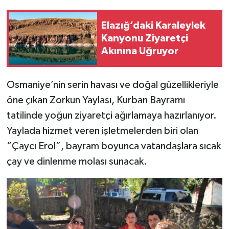
Elazığ’daki Karaleylek
Kanyonu Ziyaretçi
Akınına Uğruyor
Osmaniye’nin serin havası ve doğal güzellikleriyle
öne çıkan Zorkun Yaylası, Kurban Bayramı
tatilinde yoğun ziyaretçi ağırlamaya hazırlanıyor.
Yaylada hizmet veren işletmelerden biri olan
“Çaycı Erol”, bayram boyunca vatandaşlara sıcak
çay ve dinlenme molası sunacak.