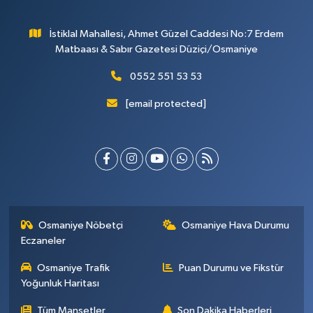
İstiklal Mahallesi, Ahmet Güzel Caddesi No:7 Erdem
Matbaası & Sabır Gazetesi Düziçi/Osmaniye
0552 551 53 53
[email protected]
Osmaniye Nöbetçi
Osmaniye Hava Durumu
Eczaneler
Osmaniye Trafik
Puan Durumu ve Fikstür
Yoğunluk Haritası
Tüm Manşetler
Son Dakika Haberleri