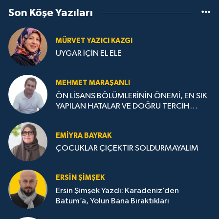
Son Köşe Yazıları
MÜRVET YAZICI KAZGI
UYGAR İÇİN EL ELE
MEHMET MARAŞANLI
ÖN LİSANS BÖLÜMLERİNİN ÖNEMİ, EN SIK
YAPILAN HATALAR VE DOĞRU TERCİH
STRATEJİLERİ
EMIYRA BAYRAK
ÇOCUKLAR ÇİÇEKTİR SOLDURMAYALIM
ERSIN ŞIMŞEK
Ersin Şimşek Yazdı: Karadeniz’den
Batum’a, Yolun Bana Bıraktıkları