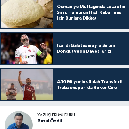
Osmaniye Mutfağında Lezzetin
Sırrı: Hamurun Hızlı Kabarması
İçin Bunlara Dikkat
Icardi Galatasaray'a Sırtını
Döndü! Veda Daveti Krizi
450 Milyonluk Salah Transferi!
Trabzonspor'da Rekor Ciro
YAZI İŞLERI MÜDÜRÜ
Resul Özdil