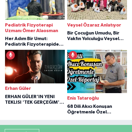
Pediatrik Fizyoterapi
Veysel Özaraz Anlatıyor
Uzmanı Ömer Alaosman
Bir Çocuğun Umudu, Bir
Her Adım Bir Umut:
Vakfın Yolculuğu Veysel
Pediatrik Fizyoterapiden
Özaraz Anlatıyor
İlham Veren Hikâyeler
Erhan Güler
ERHAN GÜLER'IN YENI
Enis Tataroğlu
TEKLISI 'TEK GERÇEĞIM'LE
68 Dili Akıcı Konuşan
BÜYÜK DÖNÜŞÜ
Öğretmenle Özel
Röportaj