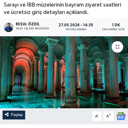
Sarayı ve İBB müzelerinin bayram ziyaret saatleri
ve ücretsiz giriş detayları açıklandı.
RESUL ÖZDIL
27.05.2026 - 14:35
1 DK
YAZI İŞLERI MÜDÜRÜ
YAYINLANMA
OKUNMA SÜRES
Paylaş
-
+
A
A