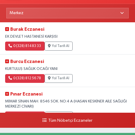
Burak Eczanesi
EK DEVLET HASTANESİ KARŞISI
0 (328) 814 83 33
Yol Tarifi Al
Burcu Eczanesi
KURTULUŞ SAĞLIK OCAĞI YANI
0 (328) 812 56 78
Yol Tarifi Al
Pınar Eczanesi
MİMAR SİNAN MAH. 8546 SOK. NO:4 A (HASAN KESKİNER AİLE SAĞLIĞI
MERKEZİ CİVARI)
0 (328) 826 04 73
Yol Tarifi Al
Tüm Nöbetçi Eczaneler