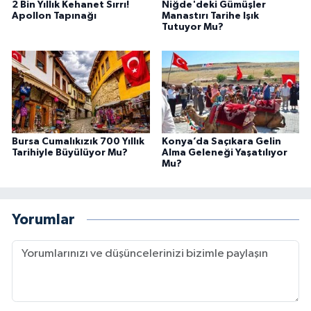
2 Bin Yıllık Kehanet Sırrı!
Niğde'deki Gümüşler
Apollon Tapınağı
Manastırı Tarihe Işık
Tutuyor Mu?
Bursa Cumalıkızık 700 Yıllık
Konya’da Saçıkara Gelin
Tarihiyle Büyülüyor Mu?
Alma Geleneği Yaşatılıyor
Mu?
Yorumlar