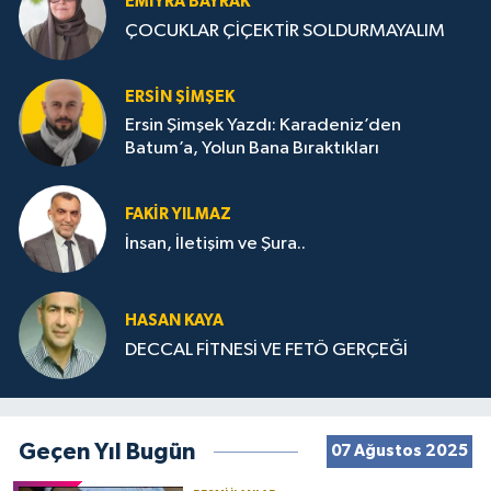
EMIYRA BAYRAK
ÇOCUKLAR ÇİÇEKTİR SOLDURMAYALIM
ERSIN ŞIMŞEK
Ersin Şimşek Yazdı: Karadeniz’den
Batum’a, Yolun Bana Bıraktıkları
FAKIR YILMAZ
İnsan, İletişim ve Şura..
HASAN KAYA
DECCAL FİTNESİ VE FETÖ GERÇEĞİ
Geçen Yıl Bugün
07 Ağustos 2025