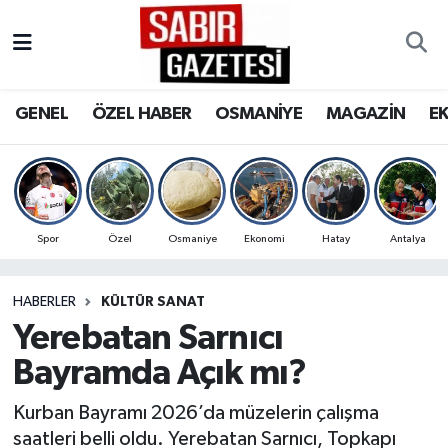
GENEL
Osmaniye Nöbetçi Eczaneler
GENEL
ÖZEL HABER
OSMANİYE
MAGAZİN
E
ÖZEL HABER
Osmaniye Hava Durumu
OSMANİYE
Osmaniye Trafik Yoğunluk Haritası
MAGAZİN
Süper Lig Puan Durumu ve Fikstür
Spor
Özel
Osmaniye
Ekonomi
Hatay
Antalya
EKONOMİ
Tüm Manşetler
HABERLER
KÜLTÜR SANAT
Yerebatan Sarnıcı
SPOR
Son Dakika Haberleri
Bayramda Açık mı?
RESMİ İLANLAR
Haber Arşivi
Kurban Bayramı 2026’da müzelerin çalışma
saatleri belli oldu. Yerebatan Sarnıcı, Topkapı