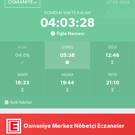
OSMANİYE
07.08.2026
SONRAKI VAKTE KALAN
04:03:27
Öğle Namazı
İMSAK
GÜNEŞ
ÖĞLE
04:06
05:38
12:46
İKINDI
AKŞAM
YATSI
16:33
19:44
21:10
Aylık Vakitler
Osmaniye Merkez Nöbetçi Eczaneler