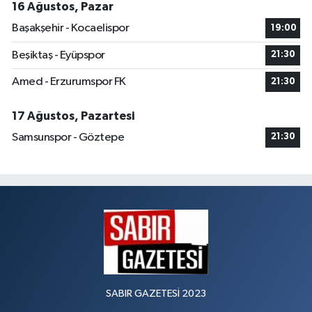
16 Ağustos, Pazar
Başakşehir - Kocaelispor
19:00
Beşiktaş - Eyüpspor
21:30
Amed - Erzurumspor FK
21:30
17 Ağustos, Pazartesi
Samsunspor - Göztepe
21:30
SABIR GAZETESİ 2023