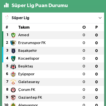
Süper Lig Puan Durumu
Süper Lig
#
Takım
O
P
1
Amed
0
0
2
Erzurumspor FK
0
0
3
Başakşehir
0
0
4
Kocaelispor
0
0
5
Beşiktaş
0
0
6
Eyüpspor
0
0
7
Galatasaray
0
0
8
Çorum FK
0
0
9
Gaziantep FK
0
0
10
Alanyaspor
0
0