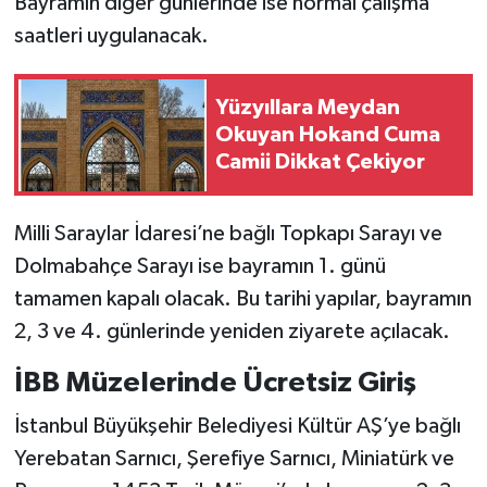
Bayramın diğer günlerinde ise normal çalışma
saatleri uygulanacak.
Yüzyıllara Meydan
Okuyan Hokand Cuma
Camii Dikkat Çekiyor
Milli Saraylar İdaresi’ne bağlı Topkapı Sarayı ve
Dolmabahçe Sarayı ise bayramın 1. günü
tamamen kapalı olacak. Bu tarihi yapılar, bayramın
2, 3 ve 4. günlerinde yeniden ziyarete açılacak.
İBB Müzelerinde Ücretsiz Giriş
İstanbul Büyükşehir Belediyesi Kültür AŞ’ye bağlı
Yerebatan Sarnıcı, Şerefiye Sarnıcı, Miniatürk ve