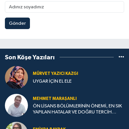
Gönder
Son Köşe Yazıları
MÜRVET YAZICI KAZGI
UYGAR İÇİN EL ELE
MEHMET MARAŞANLI
ÖN LİSANS BÖLÜMLERİNİN ÖNEMİ, EN SIK
YAPILAN HATALAR VE DOĞRU TERCİH
STRATEJİLERİ