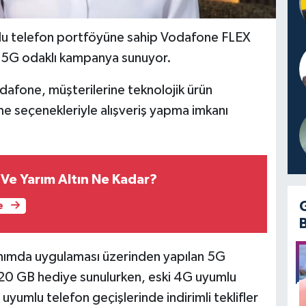
u telefon portföyüne sahip Vodafone FLEX
k 5G odaklı kampanya sunuyor.
dafone, müşterilerine teknolojik ürün
me seçenekleriyle alışveriş yapma imkanı
Ve Yarım Altın Ne Kadar?
e
mda uygulaması üzerinden yapılan 5G
k 20 GB hediye sunulurken, eski 4G uyumlu
yumlu telefon geçişlerinde indirimli teklifler