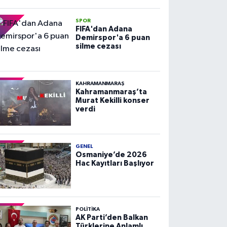
SPOR
FIFA'dan Adana
Demirspor'a 6 puan
silme cezası
KAHRAMANMARAŞ
Kahramanmaraş’ta
Murat Kekilli konser
verdi
GENEL
Osmaniye’de 2026
Hac Kayıtları Başlıyor
POLITIKA
AK Parti’den Balkan
Türklerine Anlamlı