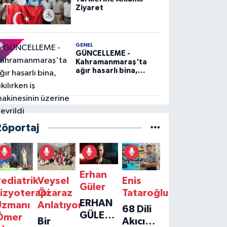
Ziyaret
GENEL
GÜNCELLEME -
Kahramanmaraş'ta
ağır hasarlı bina,
yıkılırken iş
makinesinin üzerine
devrildi
Röportaj
Erhan
ediatrik
Veysel
Enis
Güler
izyoterapi
Özaraz
Tataroğlu
ERHAN
Uzmanı
Anlatıyor
68 Dili
GÜLER'IN
Ömer
Bir
Akıcı