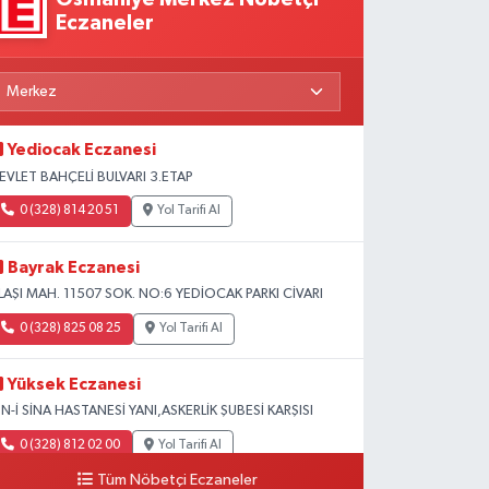
Eczaneler
Yediocak Eczanesi
EVLET BAHÇELİ BULVARI 3.ETAP
0 (328) 814 20 51
Yol Tarifi Al
Bayrak Eczanesi
LAŞI MAH. 11507 SOK. NO:6 YEDİOCAK PARKI CİVARI
0 (328) 825 08 25
Yol Tarifi Al
Yüksek Eczanesi
BN-İ SİNA HASTANESİ YANI,ASKERLİK ŞUBESİ KARŞISI
0 (328) 812 02 00
Yol Tarifi Al
Tüm Nöbetçi Eczaneler