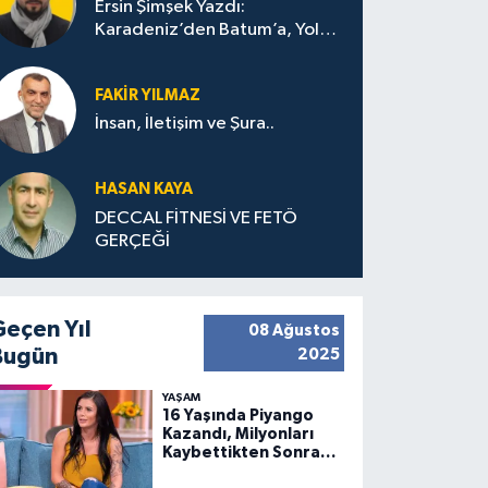
Ersin Şimşek Yazdı:
Karadeniz’den Batum’a, Yolun
Bana Bıraktıkları
FAKIR YILMAZ
İnsan, İletişim ve Şura..
HASAN KAYA
DECCAL FİTNESİ VE FETÖ
GERÇEĞİ
Geçen Yıl
08 Ağustos
Bugün
2025
YAŞAM
16 Yaşında Piyango
Kazandı, Milyonları
Kaybettikten Sonra
Huzuru Buldu