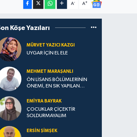
-
+
A
A
Son Köşe Yazıları
MÜRVET YAZICI KAZGI
UYGAR İÇİN EL ELE
MEHMET MARAŞANLI
ÖN LİSANS BÖLÜMLERİNİN
ÖNEMİ, EN SIK YAPILAN
HATALAR VE DOĞRU TERCİH
STRATEJİLERİ
EMIYRA BAYRAK
ÇOCUKLAR ÇİÇEKTİR
SOLDURMAYALIM
ERSIN ŞIMŞEK