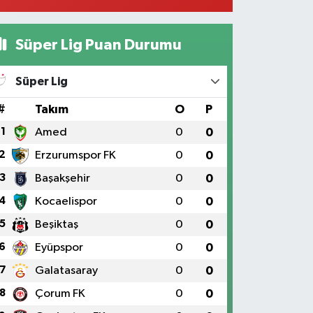
Süper Lig Puan Durumu
Süper Lig
#
Takım
O
P
1
Amed
0
0
2
Erzurumspor FK
0
0
3
Başakşehir
0
0
4
Kocaelispor
0
0
5
Beşiktaş
0
0
6
Eyüpspor
0
0
7
Galatasaray
0
0
8
Çorum FK
0
0