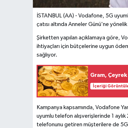
İSTANBUL (AA) - Vodafone, 5G uyuml
çatısı altında Anneler Günü'ne yöneli
Şirketten yapılan açıklamaya göre, Vo
ihtiyaçları için bütçelerine uygun öde
sağlıyor.
Gram, Çeyrek 
İçeriği Görüntül
Kampanya kapsamında, Vodafone Yanı
uyumlu telefon alışverişlerinde 1 aylı
telefonunu getiren müşterilere de 5G u