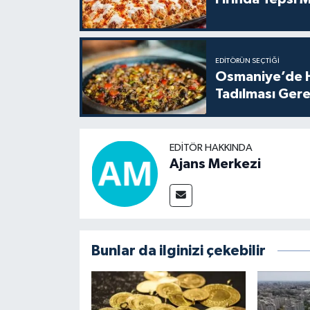
EDITÖRÜN SEÇTIĞI
Osmaniye’de H
Tadılması Gere
EDITÖR HAKKINDA
Ajans Merkezi
Bunlar da ilginizi çekebilir