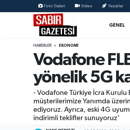
Foto Galeri
Video
Yazarlar
GENEL
Osmaniye Nöbetçi Eczaneler
GENEL
ÖZEL HABER
Osmaniye Hava Durumu
HABERLER
EKONOMI
OSMANİYE
Osmaniye Trafik Yoğunluk Haritası
Vodafone FL
MAGAZİN
Süper Lig Puan Durumu ve Fikstür
yönelik 5G 
EKONOMİ
Tüm Manşetler
- Vodafone Türkiye İcra Kurulu
SPOR
Son Dakika Haberleri
müşterilerimize Yanımda üzerin
ediyoruz. Ayrıca, eski 4G uyum
RESMİ İLANLAR
Haber Arşivi
indirimli teklifler sunuyoruz'