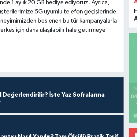
inde 1 aylık 20 GB hediye ediyoruz. Ayrıca,
şterilerimize 5G uyumlu telefon geçişlerinde
 deneyimimizden beslenen bu tür kampanyalarla
B
erkes için daha ulaşılabilir hale getirmeye
P
H
İM
l Değerlendirilir? İşte Yaz Sofralarına
04
r
antısı Nasıl Yapılır? Tam Ölçülü Pratik Tarif