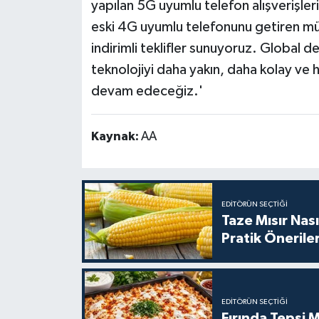
yapılan 5G uyumlu telefon alışverişler
eski 4G uyumlu telefonunu getiren mü
indirimli teklifler sunuyoruz. Global
teknolojiyi daha yakın, daha kolay ve h
devam edeceğiz.'
Kaynak:
AA
EDITÖRÜN SEÇTIĞI
Taze Mısır Nası
Pratik Önerile
EDITÖRÜN SEÇTIĞI
Fırında Tepsi M