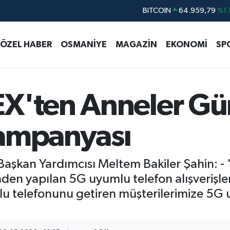
DOLAR
47,7436
%0.1
EURO
55,2510
%0.3
ÖZEL HABER
OSMANİYE
MAGAZİN
EKONOMİ
SP
STERLİN
64,4811
%0.3
GRAM ALTIN
6660.55
%0.0
BİST100
13.779
%-1
EX'ten Anneler G
BITCOIN
64.959,79
%1.
kampanyası
 Başkan Yardımcısı Meltem Bakiler Şahin:
den yapılan 5G uyumlu telefon alışverişle
lu telefonunu getiren müşterilerimize 5G 