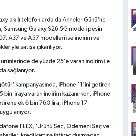
y akıllı telefonlarda da Anneler Günü'ne
ken, Samsung Galaxy S26 5G modeli peşin
A07, A37 ve A57 modelleri ise indirim ve
eriyle satışa çıkarılıyor.
ürünlerinde de yüzde 25'e varan indirim ile
 da sağlanıyor.
 götür' kampanyasında, iPhone 11'ini getiren
5 bin liraya varan indirim kazanırken, iPhone
tirene ek 6 bin 760 lira, iPhone 17
m uygulanıyor.
odafone FLEX, 'Ürünü Seç, Ödemeni Seç ve
teriler, kredi kartına ihtiyaç duymadan