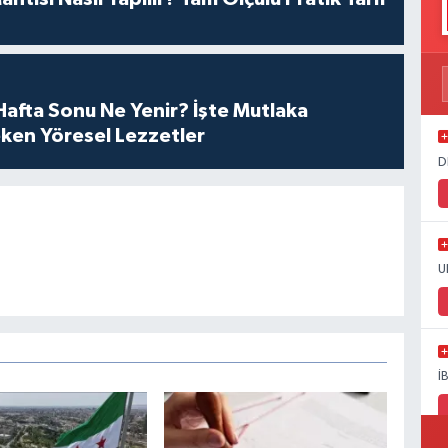
afta Sonu Ne Yenir? İşte Mutlaka
ken Yöresel Lezzetler
D
U
İ