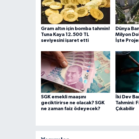
Gram altın için bomba tahmin!
Dünya Ban
Tuna Kaya 12.500 TL
Milyon Dol
seviyesini işaret etti
İşte Proje
SGK emekli maaşını
İki Dev B
geciktirirse ne olacak? SGK
Tahmini: F
ne zaman faiz ödeyecek?
Çıkabilir