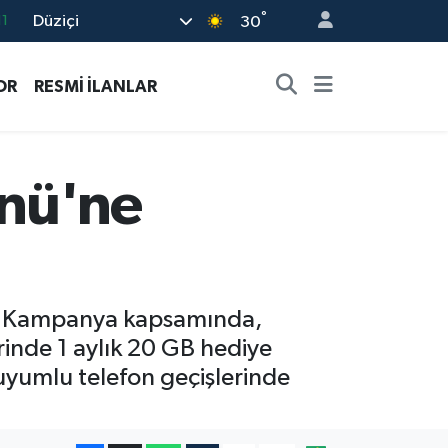
°
Düziçi
8
30
2
OR
RESMİ İLANLAR
8
3
4
ünü'ne
11
 - 'Kampanya kapsamında,
rinde 1 aylık 20 GB hediye
uyumlu telefon geçişlerinde