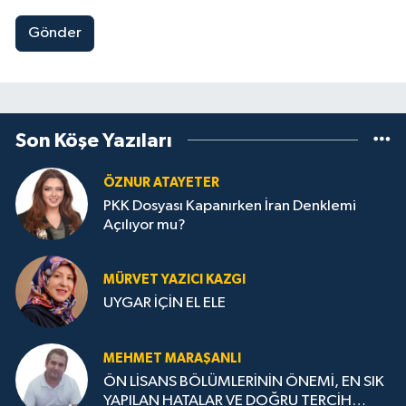
Gönder
Son Köşe Yazıları
ÖZNUR ATAYETER
PKK Dosyası Kapanırken İran Denklemi
Açılıyor mu?
MÜRVET YAZICI KAZGI
UYGAR İÇİN EL ELE
MEHMET MARAŞANLI
ÖN LİSANS BÖLÜMLERİNİN ÖNEMİ, EN SIK
YAPILAN HATALAR VE DOĞRU TERCİH