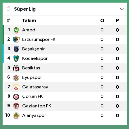
Süper Lig
#
Takım
O
P
1
Amed
0
0
2
Erzurumspor FK
0
0
3
Başakşehir
0
0
4
Kocaelispor
0
0
5
Beşiktaş
0
0
6
Eyüpspor
0
0
7
Galatasaray
0
0
8
Çorum FK
0
0
9
Gaziantep FK
0
0
10
Alanyaspor
0
0