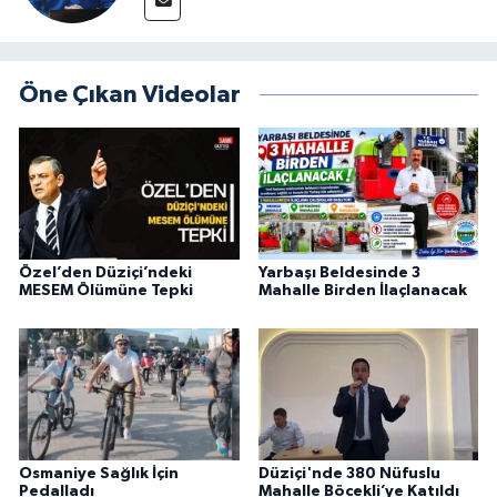
Öne Çıkan Videolar
Özel’den Düziçi’ndeki
Yarbaşı Beldesinde 3
MESEM Ölümüne Tepki
Mahalle Birden İlaçlanacak
Osmaniye Sağlık İçin
Düziçi'nde 380 Nüfuslu
Pedalladı
Mahalle Böcekli’ye Katıldı