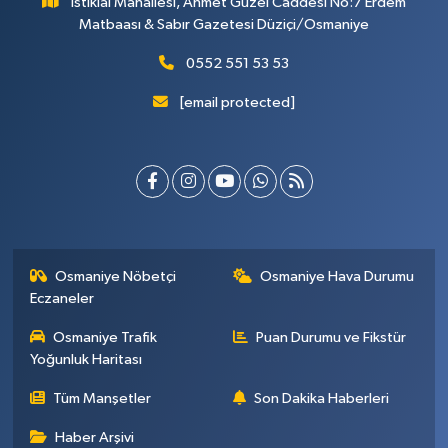
İstiklal Mahallesi, Ahmet Güzel Caddesi No:7 Erdem
Matbaası & Sabır Gazetesi Düziçi/Osmaniye
0552 551 53 53
[email protected]
Osmaniye Nöbetçi
Osmaniye Hava Durumu
Eczaneler
Osmaniye Trafik
Puan Durumu ve Fikstür
Yoğunluk Haritası
Tüm Manşetler
Son Dakika Haberleri
Haber Arşivi