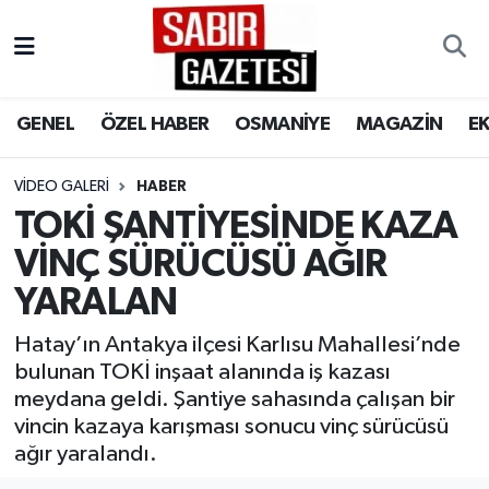
GENEL
Osmaniye Nöbetçi Eczaneler
GENEL
ÖZEL HABER
OSMANİYE
MAGAZİN
E
ÖZEL HABER
Osmaniye Hava Durumu
VIDEO GALERI
HABER
OSMANİYE
Osmaniye Trafik Yoğunluk Haritası
TOKİ ŞANTİYESİNDE KAZA
MAGAZİN
Süper Lig Puan Durumu ve Fikstür
VİNÇ SÜRÜCÜSÜ AĞIR
YARALAN
EKONOMİ
Tüm Manşetler
Hatay’ın Antakya ilçesi Karlısu Mahallesi’nde
SPOR
Son Dakika Haberleri
bulunan TOKİ inşaat alanında iş kazası
meydana geldi. Şantiye sahasında çalışan bir
RESMİ İLANLAR
Haber Arşivi
vincin kazaya karışması sonucu vinç sürücüsü
ağır yaralandı.