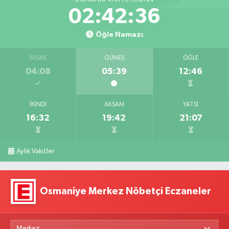
02:42:36
Öğle Namazı
İMSAK
GÜNEŞ
ÖĞLE
04:08
05:39
12:46
İKINDI
AKŞAM
YATSI
16:32
19:42
21:07
Aylık Vakitler
Osmaniye Merkez Nöbetçi Eczaneler