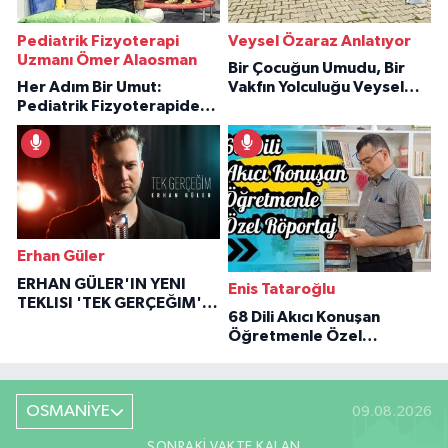
Pediatrik Fizyoterapi
Veysel Özaraz Anlatıyor
Uzmanı Ömer Alaosman
Bir Çocuğun Umudu, Bir
Her Adım Bir Umut:
Vakfın Yolculuğu Veysel
Pediatrik Fizyoterapiden
Özaraz Anlatıyor
İlham Veren Hikâyeler
Erhan Güler
ERHAN GÜLER'IN YENI
Enis Tataroğlu
TEKLISI 'TEK GERÇEĞIM'LE
68 Dili Akıcı Konuşan
BÜYÜK DÖNÜŞÜ
Öğretmenle Özel
Röportaj
OSMANİYE
09.08.2026
SONRAKI VAKTE KALAN