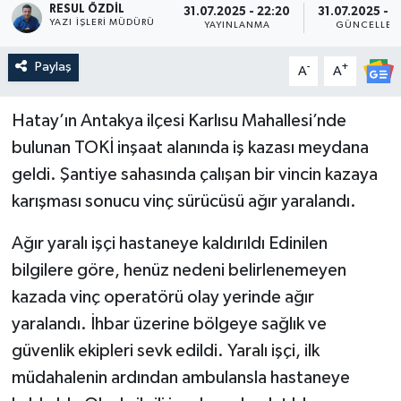
RESUL ÖZDIL
31.07.2025 - 22:20
31.07.2025 - 2
YAZI İŞLERI MÜDÜRÜ
YAYINLANMA
GÜNCELLEM
Paylaş
-
+
A
A
Hatay’ın Antakya ilçesi Karlısu Mahallesi’nde
bulunan TOKİ inşaat alanında iş kazası meydana
geldi. Şantiye sahasında çalışan bir vincin kazaya
karışması sonucu vinç sürücüsü ağır yaralandı.
Ağır yaralı işçi hastaneye kaldırıldı Edinilen
bilgilere göre, henüz nedeni belirlenemeyen
kazada vinç operatörü olay yerinde ağır
yaralandı. İhbar üzerine bölgeye sağlık ve
güvenlik ekipleri sevk edildi. Yaralı işçi, ilk
müdahalenin ardından ambulansla hastaneye