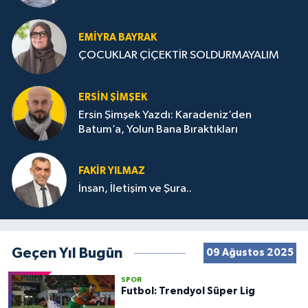
STRATEJİLERİ
EMIYRA BAYRAK
ÇOCUKLAR ÇİÇEKTİR SOLDURMAYALIM
ERSIN ŞIMŞEK
Ersin Şimşek Yazdı: Karadeniz’den
Batum’a, Yolun Bana Bıraktıkları
FAKIR YILMAZ
İnsan, İletişim ve Şura..
Geçen Yıl Bugün
09 Ağustos 2025
SPOR
Futbol: Trendyol Süper Lig