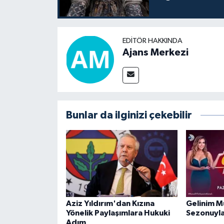
EDITÖR HAKKINDA
Ajans Merkezi
Bunlar da ilginizi çekebilir
Aziz Yıldırım'dan Kızına
Gelinim M
Yönelik Paylaşımlara Hukuki
Sezonuyla
Adım