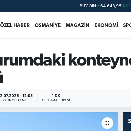
DOLAR
47,6704
%
EURO
55,0406
%-0.
ÖZEL HABER
OSMANİYE
MAGAZİN
EKONOMİ
SP
STERLİN
64,2143
%
GRAM ALTIN
6500.87
%0.
BİST100
13.799
%7
durumdaki konteyne
ü
2.07.2026 - 12:05
1 DK
GÜNCELLEME
OKUNMA SÜRESI