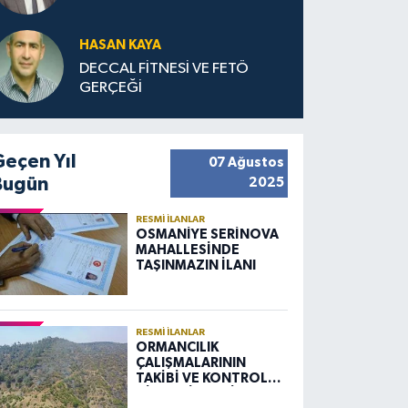
HASAN KAYA
DECCAL FİTNESİ VE FETÖ
GERÇEĞİ
Geçen Yıl
07 Ağustos
Bugün
2025
RESMI İLANLAR
OSMANİYE SERİNOVA
MAHALLESİNDE
TAŞINMAZIN İLANI
RESMI İLANLAR
ORMANCILIK
ÇALIŞMALARININ
TAKİBİ VE KONTROLÜ
HİZMETİ ALIM İLANI