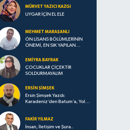
MÜRVET YAZICI KAZGI
UYGAR İÇİN EL ELE
MEHMET MARAŞANLI
ÖN LİSANS BÖLÜMLERİNİN
ÖNEMİ, EN SIK YAPILAN
HATALAR VE DOĞRU TERCİH
STRATEJİLERİ
EMIYRA BAYRAK
ÇOCUKLAR ÇİÇEKTİR
SOLDURMAYALIM
ERSIN ŞIMŞEK
Ersin Şimşek Yazdı:
Karadeniz’den Batum’a, Yolun
Bana Bıraktıkları
FAKIR YILMAZ
İnsan, İletişim ve Şura..