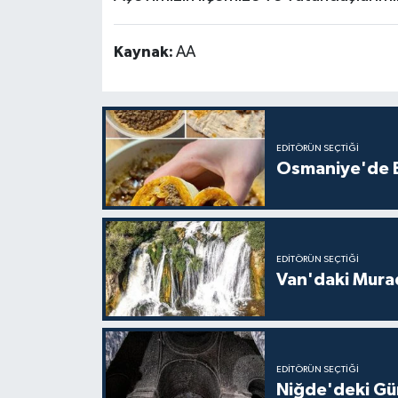
Kaynak:
AA
EDITÖRÜN SEÇTIĞI
Osmaniye'de Ev
EDITÖRÜN SEÇTIĞI
Van'daki Murad
EDITÖRÜN SEÇTIĞI
Niğde'deki Güm