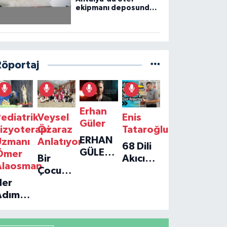
ekipmanı deposunda
çıkan yangın kontrol
altına alındı
Röportaj
Erhan
ediatrik
Veysel
Enis
Güler
izyoterapi
Özaraz
Tataroğlu
ERHAN
Uzmanı
Anlatıyor
68 Dili
GÜLER'IN
Ömer
Bir
Akıcı
YENI
Alaosman
Çocuğun
Konuşan
TEKLISI
Her
Umudu,
Öğretmenle
'TEK
Adım
Bir
Özel
GERÇEĞIM'LE
ir
Vakfın
Röportaj
BÜYÜK
Umut:
Yolculuğu
DÖNÜŞÜ