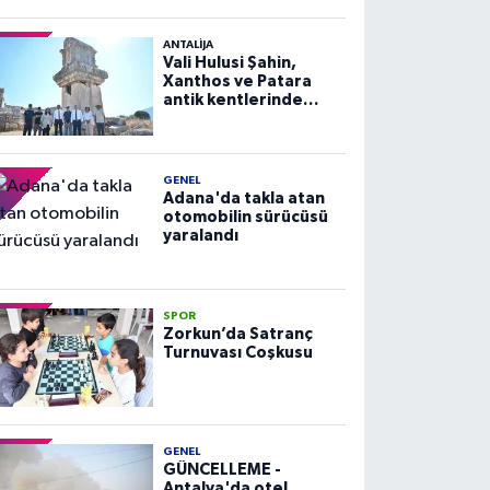
ANTALIJA
Vali Hulusi Şahin,
Xanthos ve Patara
antik kentlerinde
incelemelerde
bulundu
GENEL
Adana'da takla atan
otomobilin sürücüsü
yaralandı
SPOR
Zorkun’da Satranç
Turnuvası Coşkusu
GENEL
GÜNCELLEME -
Antalya'da otel