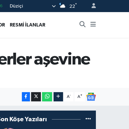
°
Düziçi
22
0
08
OR
RESMİ İLANLAR
0
12
0
rler aşevine
-
+
A
A
Son Köşe Yazıları