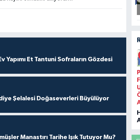
 Yapımı Et Tantuni Sofraların Gözdesi
P
F
iye Şelalesi Doğaseverleri Büyülüyor
B
üşler Manastırı Tarihe Işık Tutuyor Mu?