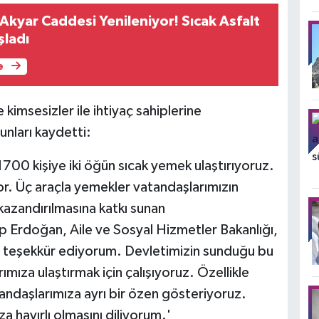
kyar Caddesi Yenileniyor! Sıcak Asfalt
şladı
e
kimsesizler ile ihtiyaç sahiplerine
unları kaydetti:
700 kişiye iki öğün sıcak yemek ulaştırıyoruz.
. Üç araçla yemekler vatandaşlarımızın
 kazandırılmasına katkı sunan
Erdoğan, Aile ve Sosyal Hizmetler Bakanlığı,
e teşekkür ediyorum. Devletimizin sunduğu bu
rımıza ulaştırmak için çalışıyoruz. Özellikle
andaşlarımıza ayrı bir özen gösteriyoruz.
a hayırlı olmasını diliyorum.'