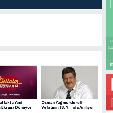
P
H
İM
04
utfakta Yeni
Osman Yağmurdereli
 Ekrana Dönüyor
Vefatının 18. Yılında Anılıyor