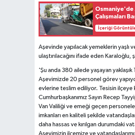
Osmaniye'de A
Çalışmaları Ba
İçeriği Görüntül
Aşevinde yapılacak yemeklerin yaşlı ve 
ulaştırılacağını ifade eden Karaloğlu, ş
'Şu anda 380 ailede yaşayan yaklaşık 1
Aşevimizde 20 personel görev yapıyor
evlerine teslim ediliyor. Tesisin ilçeye
Cumhurbaşkanımız Sayın Recep Tayyip 
Van Valiliği ve emeği geçen personel
imkanları en kaliteli şekilde vatandaşla
daha hassas ve kırılgan durumdaki vat
Aşevimizin ilçemize ve vatandaşlarımız