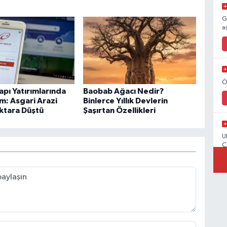
G
a
Ö
apı Yatırımlarında
Baobab Ağacı Nedir?
m: Asgari Arazi
Binlerce Yıllık Devlerin
ektara Düştü
Şaşırtan Özellikleri
U
C