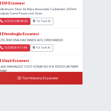
Elif Eczanesi
ülbahçem Sitesi Ve Bilpa Arasındaki Caddeden 200mt
şağıda Cuma Pazarı yolu Üzeri
0 (552) 308 06 26
Yol Tarifi Al
Efendioğlu Eczanesi
ZEL İBNİ SİNA HASTANESİ ACİL ÇIKIŞI KARŞISI
0 (328) 814 11 99
Yol Tarifi Al
Ulaşlı Eczanesi
LAŞLI MAHALLESİ 11507 SOKAK NO:8 B YEDİOCAK PARKI
İVARI
Tüm Nöbetçi Eczaneler
0 (546) 158 81 80
Yol Tarifi Al