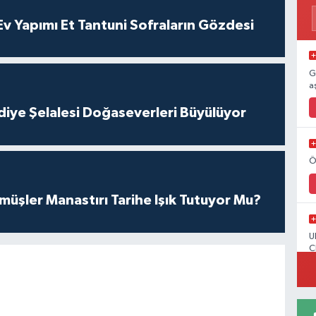
 Yapımı Et Tantuni Sofraların Gözdesi
G
a
iye Şelalesi Doğaseverleri Büyülüyor
Ö
üşler Manastırı Tarihe Işık Tutuyor Mu?
U
C