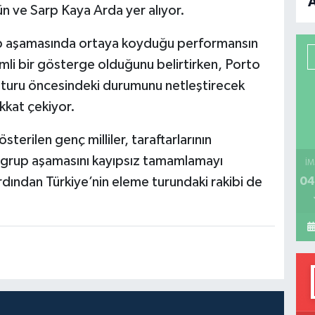
n ve Sarp Kaya Arda yer alıyor.
B
rup aşamasında ortaya koyduğu performansın
P
emli bir gösterge olduğunu belirtirken, Porto
6 turu öncesindeki durumunu netleştirecek
kkat çekiyor.
H
erilen genç milliler, taraftarlarının
k grup aşamasını kayıpsız tamamlamayı
İM
dından Türkiye’nin eleme turundaki rakibi de
04