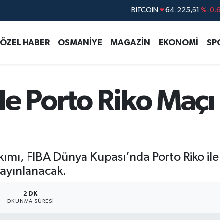
DOLAR
47,6704
%
EURO
55,0406
%-0.
ÖZEL HABER
OSMANİYE
MAGAZİN
EKONOMİ
SP
STERLİN
64,2143
%
GRAM ALTIN
6510.40
%0.4
BİST100
13.799
%7
de Porto Riko Maçı
BITCOIN
64.225,61
%-0.
ımı, FIBA Dünya Kupası’nda Porto Riko ile 
yayınlanacak.
2 DK
OKUNMA SÜRESI