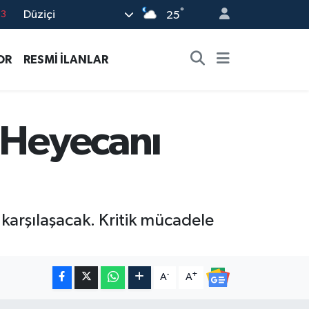
°
Düziçi
0
25
08
OR
RESMİ İLANLAR
0
5
0
 Heyecanı
63
karşılaşacak. Kritik mücadele
-
+
A
A