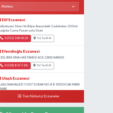
Elif Eczanesi
ülbahçem Sitesi Ve Bilpa Arasındaki Caddeden 200mt
şağıda Cuma Pazarı yolu Üzeri
0 (552) 308 06 26
Yol Tarifi Al
Efendioğlu Eczanesi
ZEL İBNİ SİNA HASTANESİ ACİL ÇIKIŞI KARŞISI
0 (328) 814 11 99
Yol Tarifi Al
Ulaşlı Eczanesi
LAŞLI MAHALLESİ 11507 SOKAK NO:8 B YEDİOCAK PARKI
İVARI
Tüm Nöbetçi Eczaneler
0 (546) 158 81 80
Yol Tarifi Al