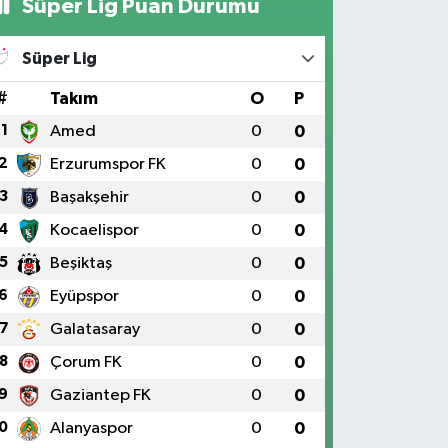
Süper Lig Puan Durumu
Süper Lig
#
Takım
O
P
1
Amed
0
0
2
Erzurumspor FK
0
0
3
Başakşehir
0
0
4
Kocaelispor
0
0
5
Beşiktaş
0
0
6
Eyüpspor
0
0
7
Galatasaray
0
0
8
Çorum FK
0
0
9
Gaziantep FK
0
0
0
Alanyaspor
0
0