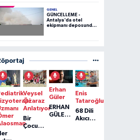
GENEL
GÜNCELLEME -
Antalya'da otel
ekipmanı deposunda
çıkan yangın kontrol
altına alındı
Röportaj
Erhan
ediatrik
Veysel
Enis
Güler
izyoterapi
Özaraz
Tataroğlu
ERHAN
Uzmanı
Anlatıyor
68 Dili
GÜLER'IN
Ömer
Bir
Akıcı
YENI
Alaosman
Çocuğun
Konuşan
TEKLISI
Her
Umudu,
Öğretmenle
'TEK