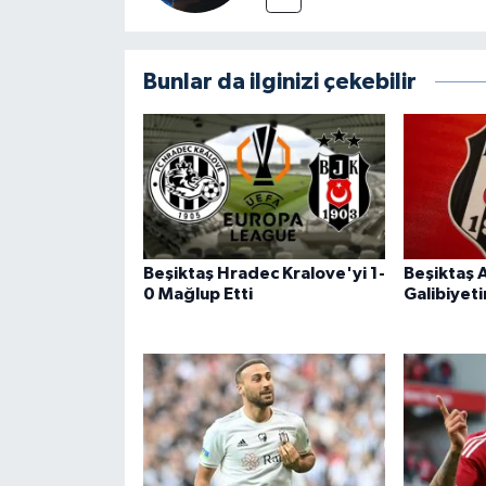
Bunlar da ilginizi çekebilir
Beşiktaş Hradec Kralove'yi 1-
Beşiktaş 
0 Mağlup Etti
Galibiyeti