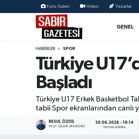
Foto Galeri
Video
Yazarlar
GENEL
Osmaniye Nöbetçi Eczaneler
GENEL
ÖZEL HABER
Osmaniye Hava Durumu
HABERLER
SPOR
OSMANİYE
Osmaniye Trafik Yoğunluk Haritası
Türkiye U17’
MAGAZİN
Süper Lig Puan Durumu ve Fikstür
Başladı
EKONOMİ
Tüm Manşetler
Türkiye U17 Erkek Basketbol Tak
SPOR
Son Dakika Haberleri
tabii Spor ekranlarından canlı 
RESMİ İLANLAR
Haber Arşivi
RESUL ÖZDIL
30.06.2026 - 19:14
YAZI İŞLERI MÜDÜRÜ
YAYINLANMA