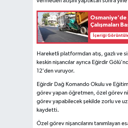
vermeden atışını yaptıktan sonra yine
Osmaniye'de A
Çalışmaları Ba
İçeriği Görüntül
Hareketli platformdan atış, gazlı ve sis
keskin nişancılar ayrıca Eğirdir Gölü'n
12'den vuruyor.
Eğirdir Dağ Komando Okulu ve Eğitim
görev yapan öğretmen, özel görev nişan
görev yapabilecek şekilde zorlu ve uzu
kaydetti.
Özel görev nişancılarını tanımlayan esa