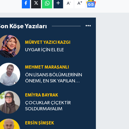
-
+
A
A
Son Köşe Yazıları
MÜRVET YAZICI KAZGI
UYGAR İÇİN EL ELE
MEHMET MARAŞANLI
ÖN LİSANS BÖLÜMLERİNİN
ÖNEMİ, EN SIK YAPILAN
HATALAR VE DOĞRU TERCİH
STRATEJİLERİ
EMIYRA BAYRAK
ÇOCUKLAR ÇİÇEKTİR
SOLDURMAYALIM
ERSIN ŞIMŞEK