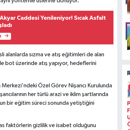
 aynı yöntemle üslerine dönüyor.
kyar Caddesi Yenileniyor! Sıcak Asfalt
şladı
e
li alanlarda sızma ve atış eğitimleri de alan
de bot üzerinde atış yapıyor, hedeflerini
 Merkezi'ndeki Özel Görev Nişancı Kurulunda
cılarının her türlü arazi ve iklim şartlarında
n bir eğitim süreci sonunda yetiştiğini
P
F
s faktörlerin gizlilik ve isabet olduğunu