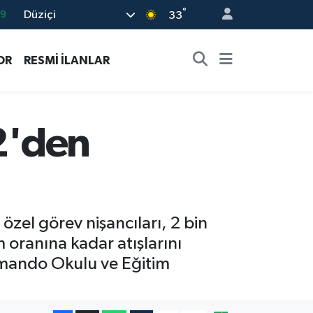
69
°
Düziçi
33
06
.1
OR
RESMİ İLANLAR
21
32
12'den
8
özel görev nişancıları, 2 bin
 oranına kadar atışlarını
Komando Okulu ve Eğitim