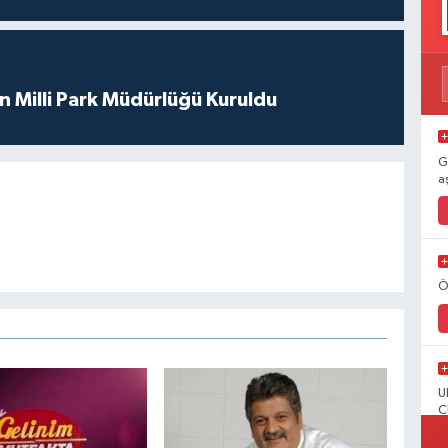
 Milli Park Müdürlüğü Kuruldu
G
a
Ö
U
C