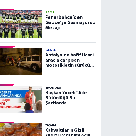
SPOR
Fenerbahçe’den
Gazze’ye Susmuyoruz
Mesajı
GENEL
Antalya'da hafif ticari
araçla çarpışan
motosikletin sürücüsü
yaralandı
EKONOMI
Başkan Yücel: “Aile
Bütünlüğü Bu
Şartlarda
Sağlanamaz”
YAŞAM
Kahvaltıların Gizli
Yıldızı Ev Yapımı Acılı