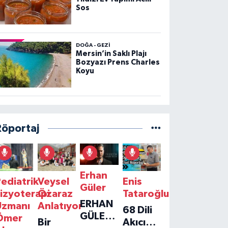
Sos
DOĞA - GEZI
Mersin’in Saklı Plajı
Bozyazı Prens Charles
Koyu
Röportaj
Erhan
ediatrik
Veysel
Enis
Güler
izyoterapi
Özaraz
Tataroğlu
ERHAN
Uzmanı
Anlatıyor
68 Dili
GÜLER'IN
Ömer
Bir
Akıcı