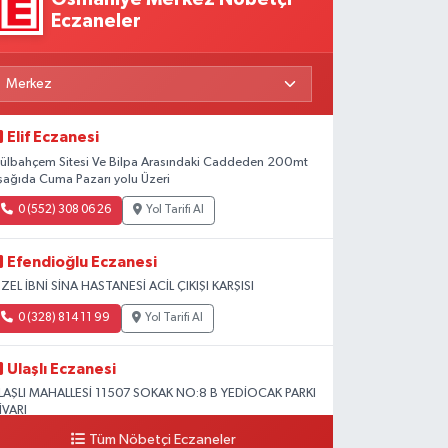
Eczaneler
Elif Eczanesi
ülbahçem Sitesi Ve Bilpa Arasındaki Caddeden 200mt
şağıda Cuma Pazarı yolu Üzeri
0 (552) 308 06 26
Yol Tarifi Al
Efendioğlu Eczanesi
ZEL İBNİ SİNA HASTANESİ ACİL ÇIKIŞI KARŞISI
0 (328) 814 11 99
Yol Tarifi Al
Ulaşlı Eczanesi
LAŞLI MAHALLESİ 11507 SOKAK NO:8 B YEDİOCAK PARKI
İVARI
Tüm Nöbetçi Eczaneler
0 (546) 158 81 80
Yol Tarifi Al