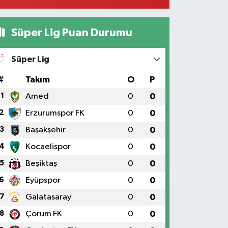
Süper Lig Puan Durumu
Süper Lig
#
Takım
O
P
1
Amed
0
0
2
Erzurumspor FK
0
0
3
Başakşehir
0
0
4
Kocaelispor
0
0
5
Beşiktaş
0
0
6
Eyüpspor
0
0
7
Galatasaray
0
0
8
Çorum FK
0
0