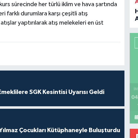
kurs sürecinde her türlü iklim ve hava şartında
 farklı durumlara karşı çeşitli atış
 atışlar yaptırılarak atış melekeleri en üst
B
P
H
İM
eklilere SGK Kesintisi Uyarısı Geldi
04
 Yılmaz Çocukları Kütüphaneyle Buluşturdu