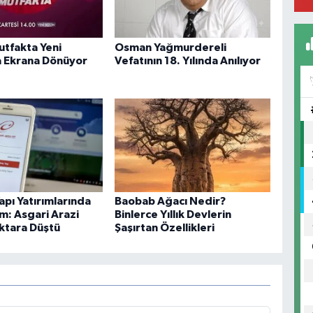
utfakta Yeni
Osman Yağmurdereli
 Ekrana Dönüyor
Vefatının 18. Yılında Anılıyor
apı Yatırımlarında
Baobab Ağacı Nedir?
m: Asgari Arazi
Binlerce Yıllık Devlerin
ektara Düştü
Şaşırtan Özellikleri