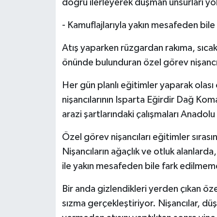
doğru ilerleyerek düşman unsurları yo
-⁠ Kamuflajlarıyla yakın mesafeden bile
Atış yaparken rüzgardan rakıma, sıcak
önünde bulunduran özel görev nişancıl
Her gün planlı eğitimler yaparak olas
nişancılarının Isparta Eğirdir Dağ Ko
arazi şartlarındaki çalışmaları Anadolu
Özel görev nişancıları eğitimler sırası
Nişancıların ağaçlık ve otluk alanlarda,
ile yakın mesafeden bile fark edilmeme
Bir anda gizlendikleri yerden çıkan öze
sızma gerçekleştiriyor. Nişancılar, düş