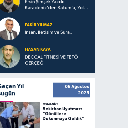
Ersin Şimşek Yazdı:
Karadeniz’den Batum’a, Yolun
Bana Bıraktıkları
FAKIR YILMAZ
İnsan, İletişim ve Şura..
HASAN KAYA
DECCAL FİTNESİ VE FETÖ
GERÇEĞİ
Geçen Yıl
06 Ağustos
Bugün
2025
OSMANIYE
Bekirhan Uyutmaz:
“Gönüllere
Dokunmaya Geldik”