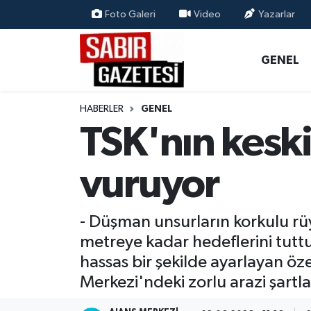
Foto Galeri
Video
Yazarlar
GENEL
Osmaniye Nöbetçi Eczaneler
GENEL
ÖZEL HABER
Osmaniye Hava Durumu
HABERLER
GENEL
OSMANİYE
Osmaniye Trafik Yoğunluk Haritası
TSK'nın keski
MAGAZİN
Süper Lig Puan Durumu ve Fikstür
vuruyor
EKONOMİ
Tüm Manşetler
- Düşman unsurların korkulu rüya
SPOR
Son Dakika Haberleri
metreye kadar hedeflerini tuttu
hassas bir şekilde ayarlayan öz
RESMİ İLANLAR
Haber Arşivi
Merkezi'ndeki zorlu arazi şartl