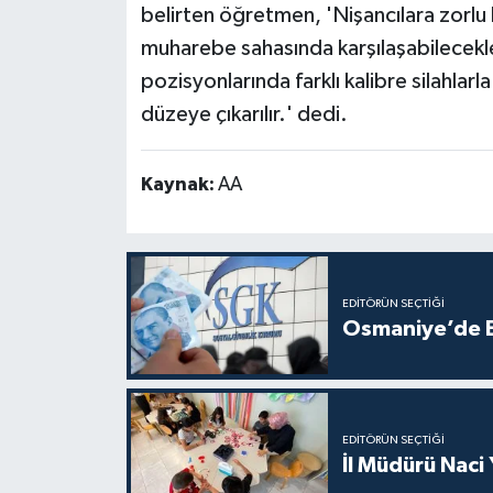
belirten öğretmen, 'Nişancılara zorlu 
muharebe sahasında karşılaşabilecekleri
pozisyonlarında farklı kalibre silahlarla
düzeye çıkarılır.' dedi.
Kaynak:
AA
EDITÖRÜN SEÇTIĞI
Osmaniye’de Em
EDITÖRÜN SEÇTIĞI
İl Müdürü Naci