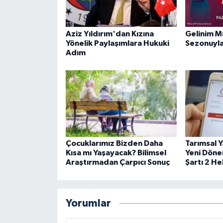
Aziz Yıldırım'dan Kızına
Gelinim M
Yönelik Paylaşımlara Hukuki
Sezonuyla
Adım
Çocuklarımız Bizden Daha
Tarımsal Y
Kısa mı Yaşayacak? Bilimsel
Yeni Döne
Araştırmadan Çarpıcı Sonuç
Şartı 2 H
Yorumlar