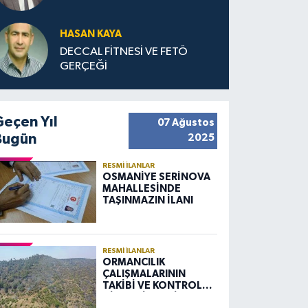
HASAN KAYA
DECCAL FİTNESİ VE FETÖ
GERÇEĞİ
Geçen Yıl
07 Ağustos
Bugün
2025
RESMI İLANLAR
OSMANİYE SERİNOVA
MAHALLESİNDE
TAŞINMAZIN İLANI
RESMI İLANLAR
ORMANCILIK
ÇALIŞMALARININ
TAKİBİ VE KONTROLÜ
HİZMETİ ALIM İLANI