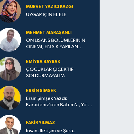
MÜRVET YAZICI KAZGI
UYGAR İÇİN EL ELE
MEHMET MARAŞANLI
ÖN LİSANS BÖLÜMLERİNİN
ÖNEMİ, EN SIK YAPILAN
HATALAR VE DOĞRU TERCİH
STRATEJİLERİ
EMIYRA BAYRAK
ÇOCUKLAR ÇİÇEKTİR
SOLDURMAYALIM
ERSIN ŞIMŞEK
Ersin Şimşek Yazdı:
Karadeniz’den Batum’a, Yolun
Bana Bıraktıkları
FAKIR YILMAZ
İnsan, İletişim ve Şura..