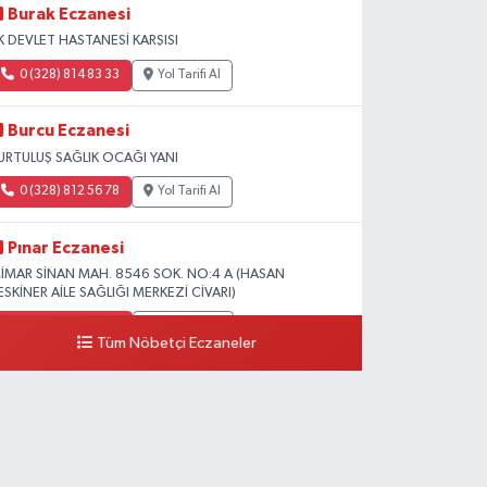
Burak Eczanesi
K DEVLET HASTANESİ KARŞISI
0 (328) 814 83 33
Yol Tarifi Al
Burcu Eczanesi
URTULUŞ SAĞLIK OCAĞI YANI
0 (328) 812 56 78
Yol Tarifi Al
Pınar Eczanesi
İMAR SİNAN MAH. 8546 SOK. NO:4 A (HASAN
ESKİNER AİLE SAĞLIĞI MERKEZİ CİVARI)
0 (328) 826 04 73
Yol Tarifi Al
Tüm Nöbetçi Eczaneler