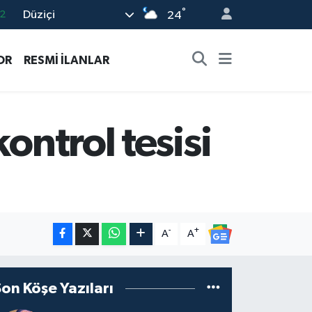
°
Düziçi
24
7
7
OR
RESMİ İLANLAR
5
9
9
ontrol tesisi
-
+
A
A
Son Köşe Yazıları