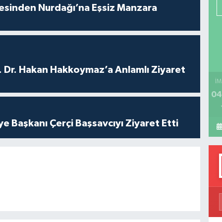
P
vesinden Nurdağı’na Eşsiz Manzara
H
. Dr. Hakan Hakkoymaz’a Anlamlı Ziyaret
İM
04
ye Başkanı Çerçi Başsavcıyı Ziyaret Etti