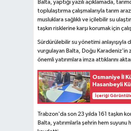
Balta, yaptığı yazılı açıklamada, tar
toplulaştırma çalışmalarıyla tarım ara
musluklara sağlıklı ve içilebilir su ulaşt
taşkın risklerine karşı korumak için çalışt
Sürdürülebilir su yönetimi anlayışıyla d
vurgulayan Balta, Doğu Karadeniz'in z
önemli yatırımlara imza attıklarını akta
Osmaniye İl K
Hasanbeyli Kü
İçeriği Görüntül
Trabzon'da son 23 yılda 161 taşkın kon
Balta, yatırımlarla şehrin hem suyunu 