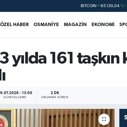
DOLAR
47,7106
%0.1
EURO
55,1652
%0.2
ÖZEL HABER
OSMANİYE
MAGAZİN
EKONOMİ
SP
STERLİN
64,4046
%0.3
GRAM ALTIN
6648.99
%2.5
BİST100
13.773
%-1
 yılda 161 taşkın k
ı
9.07.2026 - 13:00
2 DK
GÜNCELLEME
OKUNMA SÜRESI