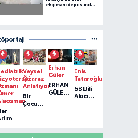
ekipmanı deposunda
çıkan yangın kontrol
altına alındı
Röportaj
Erhan
ediatrik
Veysel
Enis
Güler
izyoterapi
Özaraz
Tataroğlu
ERHAN
Uzmanı
Anlatıyor
68 Dili
GÜLER'IN
Ömer
Bir
Akıcı
YENI
Alaosman
Çocuğun
Konuşan
TEKLISI
Her
Umudu,
Öğretmenle
'TEK
Adım
Bir
Özel
GERÇEĞIM'LE
ir
Vakfın
Röportaj
BÜYÜK
Umut:
Yolculuğu
DÖNÜŞÜ