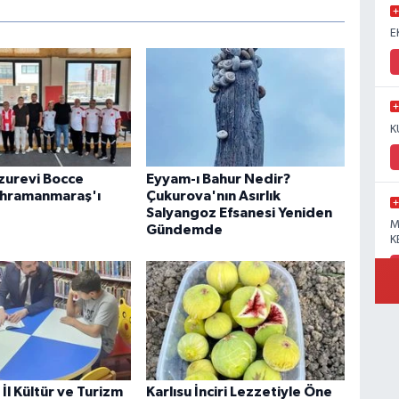
E
K
uzurevi Bocce
Eyyam-ı Bahur Nedir?
ahramanmaraş'ı
Çukurova'nın Asırlık
Salyangoz Efsanesi Yeniden
M
Gündemde
K
İl Kültür ve Turizm
Karlısu İnciri Lezzetiyle Öne