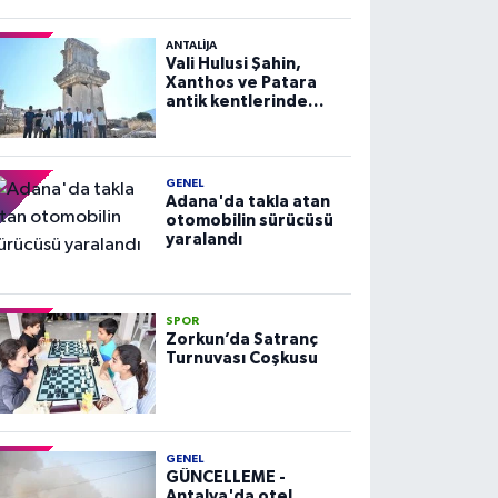
ANTALIJA
Vali Hulusi Şahin,
Xanthos ve Patara
antik kentlerinde
incelemelerde
bulundu
GENEL
Adana'da takla atan
otomobilin sürücüsü
yaralandı
SPOR
Zorkun’da Satranç
Turnuvası Coşkusu
GENEL
GÜNCELLEME -
Antalya'da otel