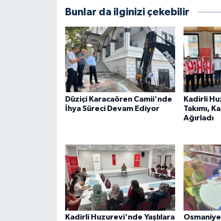
Bunlar da ilginizi çekebilir
Düziçi Karacaören Camii'nde
Kadirli H
İhya Süreci Devam Ediyor
Takımı, K
Ağırladı
Kadirli Huzurevi'nde Yaşlılara
Osmaniye 