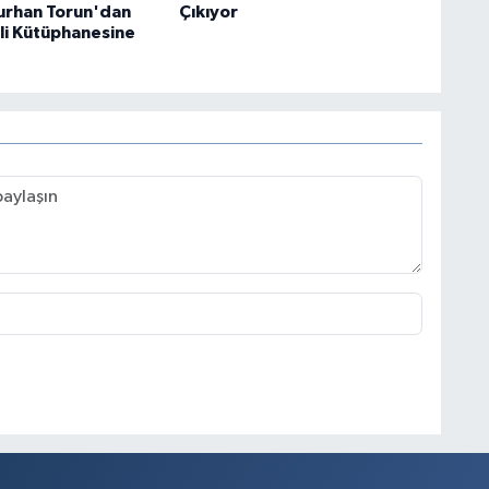
urhan Torun'dan
Çıkıyor
i Kütüphanesine