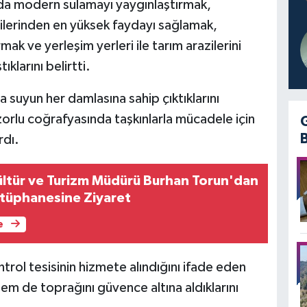
ımda modern sulamayı yaygınlaştırmak,
zilerinden en yüksek faydayı sağlamak,
ırmak ve yerleşim yerleri ile tarım arazilerini
ıklarını belirtti.
a suyun her damlasına sahip çıktıklarını
orlu coğrafyasında taşkınlarla mücadele için
rdı.
ültür ve Turizm Müdürü Burhan Torun'dan
tüphanesine Ziyaret
e
trol tesisinin hizmete alındığını ifade eden
hem de toprağını güvence altına aldıklarını