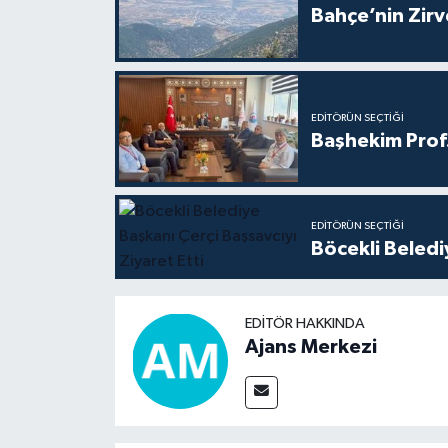
Bahçe’nin Zir
EDITÖRÜN SEÇTIĞI
Başhekim Prof
EDITÖRÜN SEÇTIĞI
Böcekli Beledi
EDITÖR HAKKINDA
Ajans Merkezi