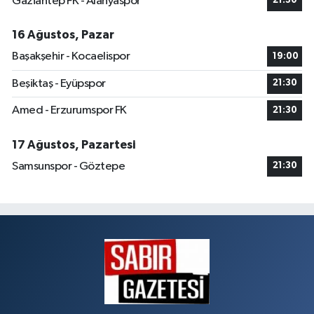
Gaziantep FK - Alanyaspor
21:30
16 Ağustos, Pazar
Başakşehir - Kocaelispor
19:00
Beşiktaş - Eyüpspor
21:30
Amed - Erzurumspor FK
21:30
17 Ağustos, Pazartesi
Samsunspor - Göztepe
21:30