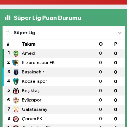
Süper Lig Puan Durumu
Süper Lig
#
Takım
O
P
1
Amed
0
0
2
Erzurumspor FK
0
0
3
Başakşehir
0
0
4
Kocaelispor
0
0
5
Beşiktaş
0
0
6
Eyüpspor
0
0
7
Galatasaray
0
0
8
Çorum FK
0
0