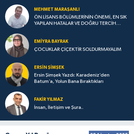
MEHMET MARAŞANLI
ÖN LİSANS BÖLÜMLERİNİN ÖNEMİ, EN SIK
YAPILAN HATALAR VE DOĞRU TERCİH
STRATEJİLERİ
EMIYRA BAYRAK
ÇOCUKLAR ÇİÇEKTİR SOLDURMAYALIM
ERSIN ŞIMŞEK
Ersin Şimşek Yazdı: Karadeniz’den
Batum’a, Yolun Bana Bıraktıkları
FAKIR YILMAZ
İnsan, İletişim ve Şura..