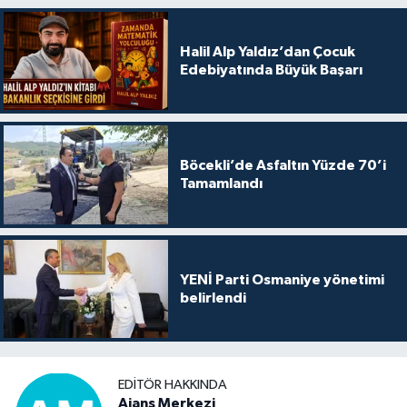
Halil Alp Yaldız’dan Çocuk
Edebiyatında Büyük Başarı
Böcekli’de Asfaltın Yüzde 70’i
Tamamlandı
YENİ Parti Osmaniye yönetimi
belirlendi
EDITÖR HAKKINDA
Ajans Merkezi