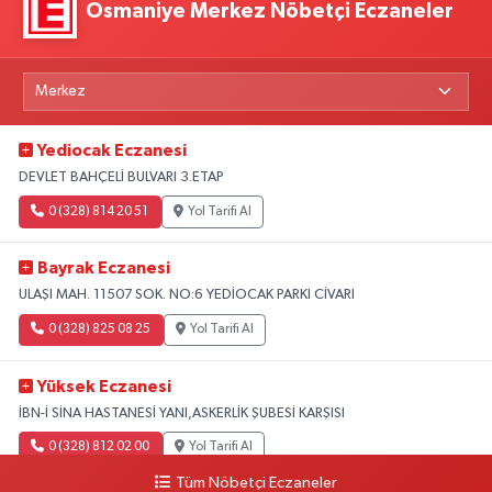
Osmaniye Merkez Nöbetçi Eczaneler
Yediocak Eczanesi
DEVLET BAHÇELİ BULVARI 3.ETAP
0 (328) 814 20 51
Yol Tarifi Al
Bayrak Eczanesi
ULAŞI MAH. 11507 SOK. NO:6 YEDİOCAK PARKI CİVARI
0 (328) 825 08 25
Yol Tarifi Al
Yüksek Eczanesi
İBN-İ SİNA HASTANESİ YANI,ASKERLİK ŞUBESİ KARŞISI
0 (328) 812 02 00
Yol Tarifi Al
Tüm Nöbetçi Eczaneler