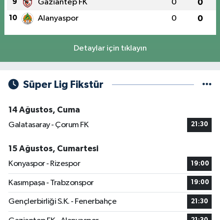
9
Gaziantep FK
0
0
10
Alanyaspor
0
0
Detaylar için tıklayın
Süper Lig Fikstür
14 Ağustos, Cuma
Galatasaray - Çorum FK
21:30
15 Ağustos, Cumartesi
Konyaspor - Rizespor
19:00
Kasımpaşa - Trabzonspor
19:00
Gençlerbirliği S.K. - Fenerbahçe
21:30