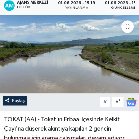
AJANS MERKEZI
01.06.2026 - 15:19
01.06.2026 - 15:
EDITÖR
YAYINLANMA
GÜNCELLEME
Paylaş
-
+
A
A
TOKAT (AA) - Tokat'ın Erbaa ilçesinde Kelkit
Çayı'na düşerek akıntıya kapılan 2 gencin
bulunması için arama çalışmaları devam ediyor.