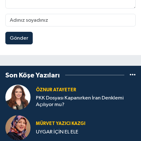
Gönder
Son Köşe Yazıları
ÖZNUR ATAYETER
PKK Dosyası Kapanırken İran Denklemi
Açılıyor mu?
MÜRVET YAZICI KAZGI
UYGAR İÇİN EL ELE