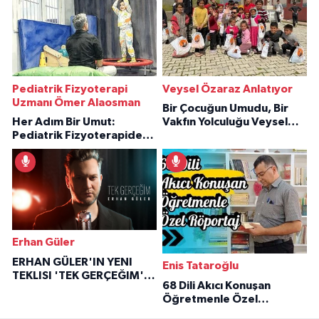
Pediatrik Fizyoterapi
Veysel Özaraz Anlatıyor
Uzmanı Ömer Alaosman
Bir Çocuğun Umudu, Bir
Her Adım Bir Umut:
Vakfın Yolculuğu Veysel
Pediatrik Fizyoterapiden
Özaraz Anlatıyor
İlham Veren Hikâyeler
Erhan Güler
ERHAN GÜLER'IN YENI
Enis Tataroğlu
TEKLISI 'TEK GERÇEĞIM'LE
68 Dili Akıcı Konuşan
BÜYÜK DÖNÜŞÜ
Öğretmenle Özel
Röportaj