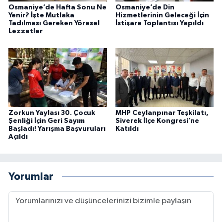
Osmaniye’de Hafta Sonu Ne
Osmaniye’de Din
Yenir? İşte Mutlaka
Hizmetlerinin Geleceği İçin
Tadılması Gereken Yöresel
İstişare Toplantısı Yapıldı
Lezzetler
Zorkun Yaylası 30. Çocuk
MHP Ceylanpınar Teşkilatı,
Şenliği İçin Geri Sayım
Siverek İlçe Kongresi’ne
Başladı! Yarışma Başvuruları
Katıldı
Açıldı
Yorumlar