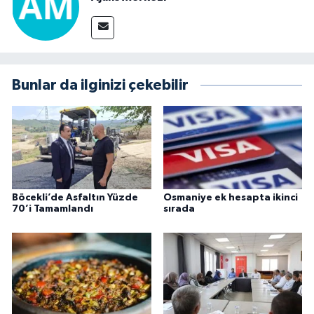
Bunlar da ilginizi çekebilir
Böcekli’de Asfaltın Yüzde
Osmaniye ek hesapta ikinci
70’i Tamamlandı
sırada