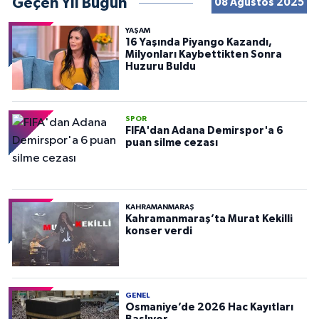
Geçen Yıl Bugün
08 Ağustos 2025
YAŞAM
16 Yaşında Piyango Kazandı,
Milyonları Kaybettikten Sonra
Huzuru Buldu
SPOR
FIFA'dan Adana Demirspor'a 6
puan silme cezası
KAHRAMANMARAŞ
Kahramanmaraş’ta Murat Kekilli
konser verdi
GENEL
Osmaniye’de 2026 Hac Kayıtları