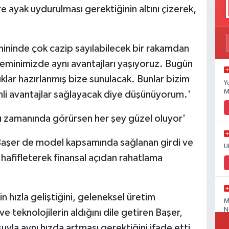
 ayak uydurulması gerektiğinin altını çizerek,
emininde çok cazip sayılabilecek bir rakamdan
teminimizde aynı avantajları yaşıyoruz. Bugün
lıklar hazırlanmış bize sunulacak. Bunlar bizim
Y
M
li avantajlar sağlayacak diye düşünüyorum.'
ğı zamanında görürsen her şey güzel oluyor'
im Başer de model kapsamında sağlanan girdi ve
U
hafifleterek finansal açıdan rahatlama
 hızla geliştiğini, geleneksel üretim
M
N
 teknolojilerin aldığını dile getiren Başer,
yla aynı hızda artması gerektiğini ifade etti.