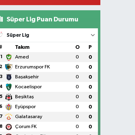
Süper Lig Puan Durumu
Süper Lig
#
Takım
O
P
1
Amed
0
0
2
Erzurumspor FK
0
0
3
Başakşehir
0
0
4
Kocaelispor
0
0
5
Beşiktaş
0
0
6
Eyüpspor
0
0
7
Galatasaray
0
0
8
Çorum FK
0
0