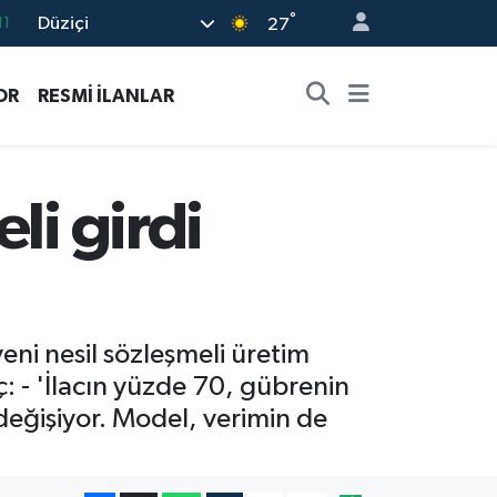
11
°
Düziçi
27
18
32
OR
RESMİ İLANLAR
38
03
li girdi
14
eni nesil sözleşmeli üretim
ç: - 'İlacın yüzde 70, gübrenin
eğişiyor. Model, verimin de