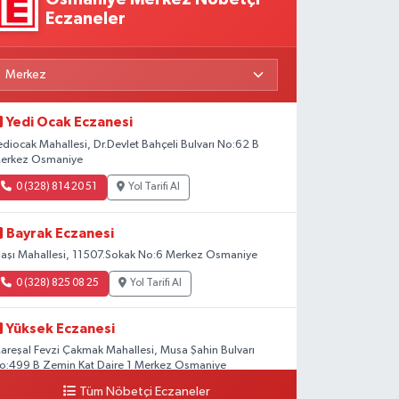
Eczaneler
Yedi Ocak Eczanesi
ediocak Mahallesi, Dr.Devlet Bahçeli Bulvarı No:62 B
erkez Osmaniye
0 (328) 814 20 51
Yol Tarifi Al
Bayrak Eczanesi
laşı Mahallesi, 11507.Sokak No:6 Merkez Osmaniye
0 (328) 825 08 25
Yol Tarifi Al
Yüksek Eczanesi
areşal Fevzi Çakmak Mahallesi, Musa Şahin Bulvarı
o:499 B Zemin Kat Daire 1 Merkez Osmaniye
Tüm Nöbetçi Eczaneler
0 (328) 812 02 00
Yol Tarifi Al