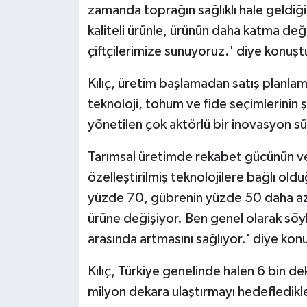
zamanda toprağın sağlıklı hale geldiği
kaliteli ürünle, ürünün daha katma değe
çiftçilerimize sunuyoruz.' diye konuşt
Kılıç, üretim başlamadan satış planlama
teknoloji, tohum ve fide seçimlerinin şe
yönetilen çok aktörlü bir inovasyon s
Tarımsal üretimde rekabet gücünün ve b
özelleştirilmiş teknolojilere bağlı oldu
yüzde 70, gübrenin yüzde 50 daha az 
ürüne değişiyor. Ben genel olarak sö
arasında artmasını sağlıyor.' diye kon
Kılıç, Türkiye genelinde halen 6 bin de
milyon dekara ulaştırmayı hedefledikle