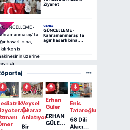
Ziyaret
GENEL
GÜNCELLEME -
Kahramanmaraş'ta
ağır hasarlı bina,
yıkılırken iş
makinesinin üzerine
devrildi
Röportaj
Erhan
ediatrik
Veysel
Enis
Güler
izyoterapi
Özaraz
Tataroğlu
ERHAN
Uzmanı
Anlatıyor
68 Dili
GÜLER'IN
Ömer
Bir
Akıcı