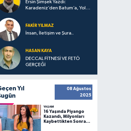
Ersin Şimşek Yazdı:
Karadeniz’den Batum’a, Yolun
Bana Bıraktıkları
FAKIR YILMAZ
İnsan, İletişim ve Şura..
HASAN KAYA
DECCAL FİTNESİ VE FETÖ
GERÇEĞİ
Geçen Yıl
08 Ağustos
Bugün
2025
YAŞAM
16 Yaşında Piyango
Kazandı, Milyonları
Kaybettikten Sonra
Huzuru Buldu