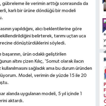
, gübreleme ile verimin arttığı sonrasında da
rli, karlı bir ürüne döndüğü bir modeli
u.
sının yapıldığını, alıcı beklentilerine göre
killendirildiğini belirterek, tarımı uçtan uca
ürecine dönüştürdüklerini söyledi.
aşarının, ürün odaklı geliştirilen
ğunun altını çizen Kılıç, 'Somut olarak ilacın
kullanılmasını sağladık ama bu durum üründen
ylüyorum. Model, verimin de yüzde 15 ile 20
uştu.
P
F
kar alanda uygulanan modeli, 5 yıl içinde 1
rini aktardı.