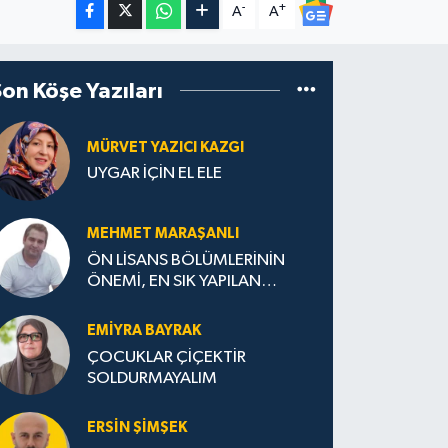
-
+
A
A
Son Köşe Yazıları
MÜRVET YAZICI KAZGI
UYGAR İÇİN EL ELE
MEHMET MARAŞANLI
ÖN LİSANS BÖLÜMLERİNİN
ÖNEMİ, EN SIK YAPILAN
HATALAR VE DOĞRU TERCİH
STRATEJİLERİ
EMIYRA BAYRAK
ÇOCUKLAR ÇİÇEKTİR
SOLDURMAYALIM
ERSIN ŞIMŞEK