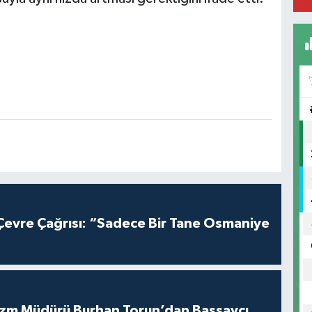
evre Çağrısı: “Sadece Bir Tane Osmaniye
urizm Müdürü Burhan Torun’dan Başsavcı