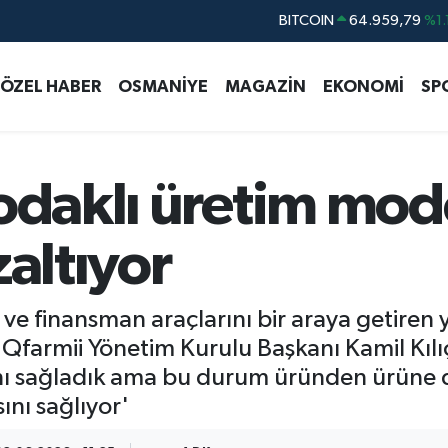
BITCOIN
64.959,79
%1.
DOLAR
47,7436
%0.
EURO
55,2510
%0.
ÖZEL HABER
OSMANİYE
MAGAZİN
EKONOMİ
SP
STERLİN
64,4811
%0.
GRAM ALTIN
6660.55
%0.
odaklı üretim mode
BİST100
13.779
%-
zaltıyor
ve finansman araçlarını bir araya getiren y
- Qfarmii Yönetim Kurulu Başkanı Kamil Kılı
nı sağladık ama bu durum üründen ürüne d
ını sağlıyor'