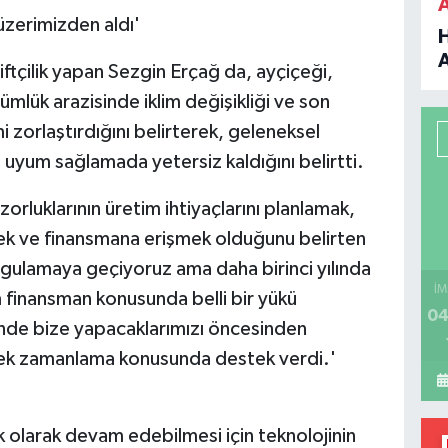
üzerimizden aldı'
ftçilik yapan Sezgin Erçağ da, ayçiçeği,
B
mlük arazisinde iklim değişikliği ve son
mi zorlaştırdığını belirterek, geleneksel
P
 uyum sağlamada yetersiz kaldığını belirtti.
uklarının üretim ihtiyaçlarını planlamak,
H
mek ve finansmana erişmek olduğunu belirten
 uygulamaya geçiyoruz ama daha birinci yılında
İM
 finansman konusunda belli bir yükü
04
inde bize yapacaklarımızı öncesinden
rek zamanlama konusunda destek verdi.'
ek olarak devam edebilmesi için teknolojinin