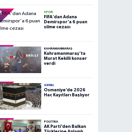
SPOR
FIFA'dan Adana
Demirspor'a 6 puan
silme cezası
KAHRAMANMARAŞ
Kahramanmaraş’ta
Murat Kekilli konser
verdi
GENEL
Osmaniye’de 2026
Hac Kayıtları Başlıyor
POLITIKA
AK Parti’den Balkan
Türklerine Anlamlı