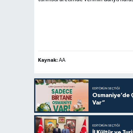
Kaynak:
AA
EDITÖRÜN SEÇTIĞI
Osmaniye’de Ç
Var”
EDITÖRÜN SEÇTIĞI
İl Kültür ve T