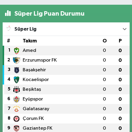
Süper Lig Puan Durumu
Süper Lig
#
Takım
O
P
1
Amed
0
0
2
Erzurumspor FK
0
0
3
Başakşehir
0
0
4
Kocaelispor
0
0
5
Beşiktaş
0
0
6
Eyüpspor
0
0
7
Galatasaray
0
0
8
Çorum FK
0
0
9
Gaziantep FK
0
0