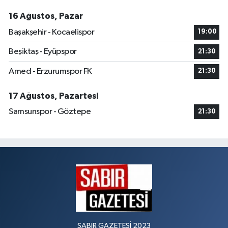
16 Ağustos, Pazar
Başakşehir - Kocaelispor
19:00
Beşiktaş - Eyüpspor
21:30
Amed - Erzurumspor FK
21:30
17 Ağustos, Pazartesi
Samsunspor - Göztepe
21:30
SABIR GAZETESİ 2023