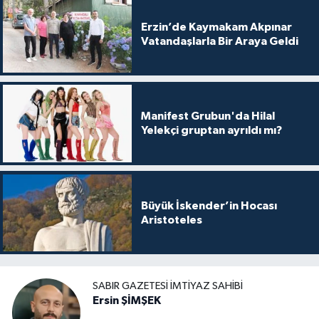
Erzin’de Kaymakam Akpınar
Vatandaşlarla Bir Araya Geldi
Manifest Grubun'da Hilal
Yelekçi gruptan ayrıldı mı?
Büyük İskender’in Hocası
Aristoteles
SABIR GAZETESI İMTIYAZ SAHIBI
Ersin ŞİMŞEK