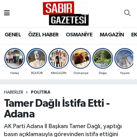
GENEL
Osmaniye Nöbetçi Eczaneler
GENEL
ÖZEL HABER
OSMANİYE
MAGAZİN
E
ÖZEL HABER
Osmaniye Hava Durumu
OSMANİYE
Osmaniye Trafik Yoğunluk Haritası
MAGAZİN
Süper Lig Puan Durumu ve Fikstür
Hatay
KÜLTÜR
MAGAZİN
Osmaniye
Doğa
Yaşam
EKONOMİ
Tüm Manşetler
HABERLER
POLITIKA
Tamer Dağlı İstifa Etti -
SPOR
Son Dakika Haberleri
Adana
RESMİ İLANLAR
Haber Arşivi
AK Parti Adana İl Başkanı Tamer Dağlı, yaptığı
basın açıklamasıyla görevinden istifa ettiğini