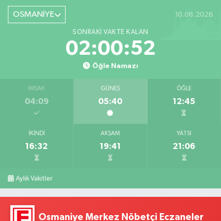
OSMANİYE
10.08.2026
SONRAKI VAKTE KALAN
02:00:51
Öğle Namazı
İMSAK
GÜNEŞ
ÖĞLE
04:09
05:40
12:45
İKINDI
AKŞAM
YATSI
16:32
19:41
21:06
Aylık Vakitler
Osmaniye Merkez Nöbetçi Eczaneler