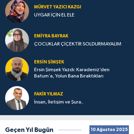
MÜRVET YAZICI KAZGI
UYGAR İÇİN EL ELE
EMIYRA BAYRAK
ÇOCUKLAR ÇİÇEKTİR SOLDURMAYALIM
ERSIN ŞIMŞEK
Ersin Şimşek Yazdı: Karadeniz’den
Batum’a, Yolun Bana Bıraktıkları
FAKIR YILMAZ
İnsan, İletişim ve Şura..
Geçen Yıl Bugün
10 Ağustos 2025