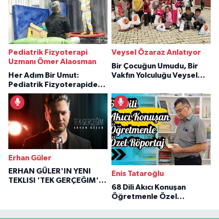
Pediatrik Fizyoterapi
Veysel Özaraz Anlatıyor
Uzmanı Ömer Alaosman
Bir Çocuğun Umudu, Bir
Her Adım Bir Umut:
Vakfın Yolculuğu Veysel
Pediatrik Fizyoterapiden
Özaraz Anlatıyor
İlham Veren Hikâyeler
Erhan Güler
ERHAN GÜLER'IN YENI
Enis Tataroğlu
TEKLISI 'TEK GERÇEĞIM'LE
68 Dili Akıcı Konuşan
BÜYÜK DÖNÜŞÜ
Öğretmenle Özel
Röportaj