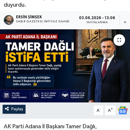
duyurdu.
ERSIN ŞİMŞEK
03.06.2026 - 13:06
SABIR GAZETESI İMTIYAZ SAHIBI
YAYINLANMA
PA
Paylaş
-
+
A
A
AK Parti Adana İl Başkanı Tamer Dağlı,