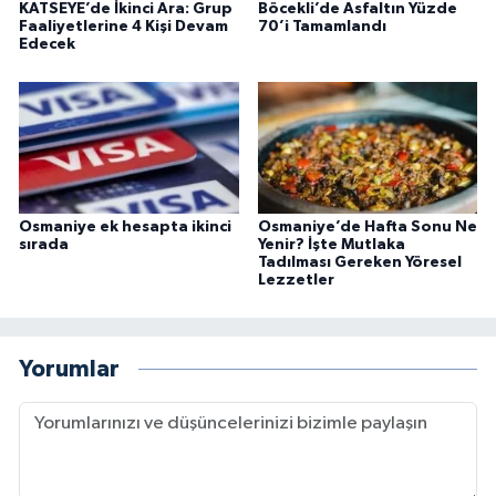
KATSEYE’de İkinci Ara: Grup
Böcekli’de Asfaltın Yüzde
Faaliyetlerine 4 Kişi Devam
70’i Tamamlandı
Edecek
Osmaniye ek hesapta ikinci
Osmaniye’de Hafta Sonu Ne
sırada
Yenir? İşte Mutlaka
Tadılması Gereken Yöresel
Lezzetler
Yorumlar