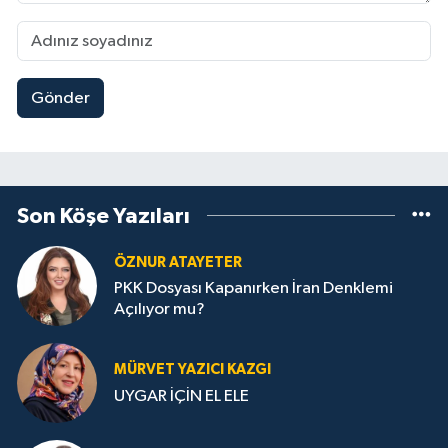
Gönder
Son Köşe Yazıları
ÖZNUR ATAYETER
PKK Dosyası Kapanırken İran Denklemi
Açılıyor mu?
MÜRVET YAZICI KAZGI
UYGAR İÇİN EL ELE