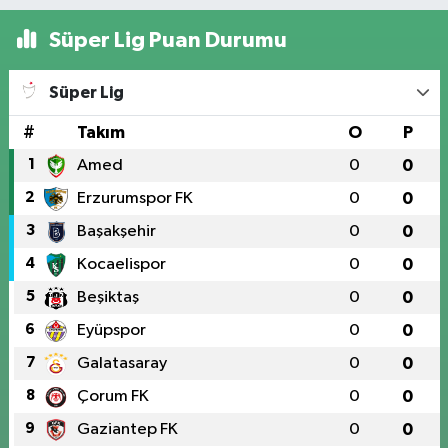
Süper Lig Puan Durumu
Süper Lig
#
Takım
O
P
1
Amed
0
0
2
Erzurumspor FK
0
0
3
Başakşehir
0
0
4
Kocaelispor
0
0
5
Beşiktaş
0
0
6
Eyüpspor
0
0
7
Galatasaray
0
0
8
Çorum FK
0
0
9
Gaziantep FK
0
0