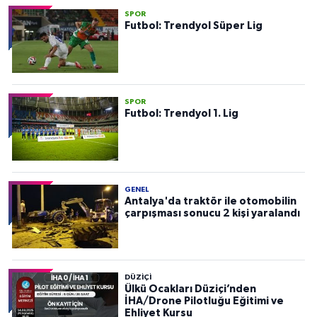
SPOR
Futbol: Trendyol Süper Lig
SPOR
Futbol: Trendyol 1. Lig
GENEL
Antalya'da traktör ile otomobilin
çarpışması sonucu 2 kişi yaralandı
DÜZIÇI
Ülkü Ocakları Düziçi’nden
İHA/Drone Pilotluğu Eğitimi ve
Ehliyet Kursu