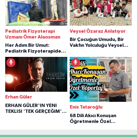
Pediatrik Fizyoterapi
Veysel Özaraz Anlatıyor
Uzmanı Ömer Alaosman
Bir Çocuğun Umudu, Bir
Her Adım Bir Umut:
Vakfın Yolculuğu Veysel
Pediatrik Fizyoterapiden
Özaraz Anlatıyor
İlham Veren Hikâyeler
Erhan Güler
ERHAN GÜLER'IN YENI
Enis Tataroğlu
TEKLISI 'TEK GERÇEĞIM'LE
68 Dili Akıcı Konuşan
BÜYÜK DÖNÜŞÜ
Öğretmenle Özel
Röportaj