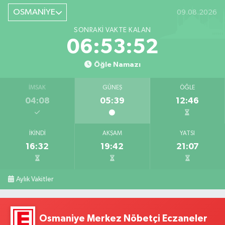
OSMANİYE
09.08.2026
SONRAKI VAKTE KALAN
06:53:51
Öğle Namazı
İMSAK
GÜNEŞ
ÖĞLE
04:08
05:39
12:46
İKINDI
AKŞAM
YATSI
16:32
19:42
21:07
Aylık Vakitler
Osmaniye Merkez Nöbetçi Eczaneler