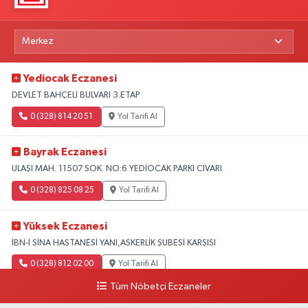
Yediocak Eczanesi
DEVLET BAHÇELİ BULVARI 3.ETAP
0 (328) 814 20 51
Yol Tarifi Al
Bayrak Eczanesi
ULAŞI MAH. 11507 SOK. NO:6 YEDİOCAK PARKI CİVARI
0 (328) 825 08 25
Yol Tarifi Al
Yüksek Eczanesi
İBN-İ SİNA HASTANESİ YANI,ASKERLİK ŞUBESİ KARŞISI
0 (328) 812 02 00
Yol Tarifi Al
Tüm Nöbetçi Eczaneler