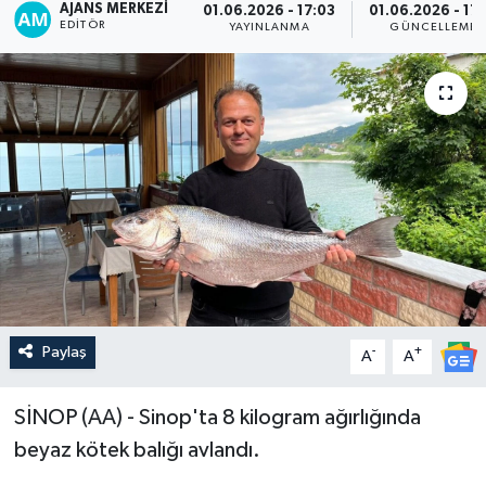
AJANS MERKEZI
01.06.2026 - 17:03
01.06.2026 - 17:
EDITÖR
YAYINLANMA
GÜNCELLEME
Paylaş
-
+
A
A
SİNOP (AA) - Sinop'ta 8 kilogram ağırlığında
beyaz kötek balığı avlandı.