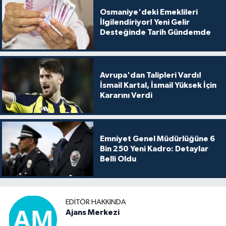
Osmaniye'deki Emeklileri
İlgilendiriyor! Yeni Gelir
Desteğinde Tarih Gündemde
Avrupa'dan Talipleri Vardı!
İsmail Kartal, İsmail Yüksek İçin
Kararını Verdi
Emniyet Genel Müdürlüğüne 6
Bin 250 Yeni Kadro: Detaylar
Belli Oldu
EDITÖR HAKKINDA
Ajans Merkezi