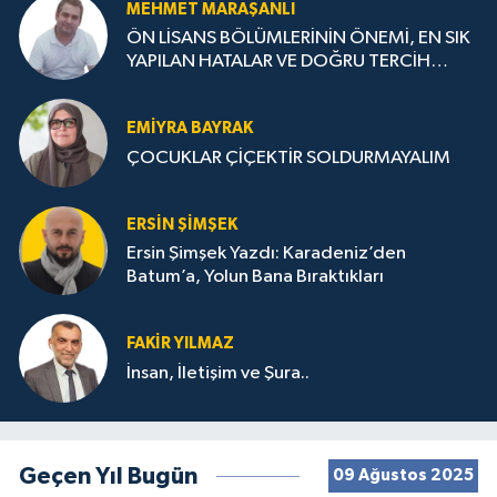
MEHMET MARAŞANLI
ÖN LİSANS BÖLÜMLERİNİN ÖNEMİ, EN SIK
YAPILAN HATALAR VE DOĞRU TERCİH
STRATEJİLERİ
EMIYRA BAYRAK
ÇOCUKLAR ÇİÇEKTİR SOLDURMAYALIM
ERSIN ŞIMŞEK
Ersin Şimşek Yazdı: Karadeniz’den
Batum’a, Yolun Bana Bıraktıkları
FAKIR YILMAZ
İnsan, İletişim ve Şura..
Geçen Yıl Bugün
09 Ağustos 2025