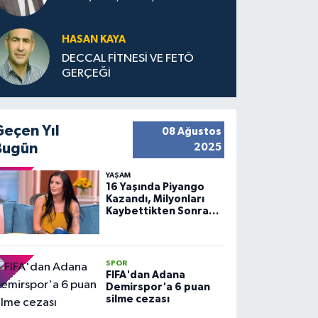
HASAN KAYA
DECCAL FİTNESİ VE FETÖ
GERÇEĞİ
Geçen Yıl
08 Ağustos
Bugün
2025
YAŞAM
16 Yaşında Piyango
Kazandı, Milyonları
Kaybettikten Sonra
Huzuru Buldu
SPOR
FIFA'dan Adana
Demirspor'a 6 puan
silme cezası