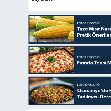
EDITÖRÜN SEÇTIĞI
Taze Mısır Nası
Pratik Önerile
EDITÖRÜN SEÇTIĞI
Fırında Tepsi M
EDITÖRÜN SEÇTIĞI
Osmaniye’de H
Tadılması Gere