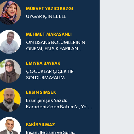
MÜRVET YAZICI KAZGI
UYGAR İÇİN EL ELE
MEHMET MARAŞANLI
ÖN LİSANS BÖLÜMLERİNİN
ÖNEMİ, EN SIK YAPILAN
HATALAR VE DOĞRU TERCİH
STRATEJİLERİ
EMIYRA BAYRAK
ÇOCUKLAR ÇİÇEKTİR
SOLDURMAYALIM
ERSIN ŞIMŞEK
Ersin Şimşek Yazdı:
Karadeniz’den Batum’a, Yolun
Bana Bıraktıkları
FAKIR YILMAZ
İnsan, İletişim ve Şura..