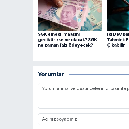
SGK emekli maaşını
İki Dev B
geciktirirse ne olacak? SGK
Tahmini: F
ne zaman faiz ödeyecek?
Çıkabilir
Yorumlar