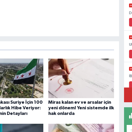
D
U
İ
kası Suriye İçin 100
Miras kalan ev ve arsalar için
arlık Hibe Veriyor:
yeni dönem! Yeni sistemde ilk
nin Detayları
hak onlarda