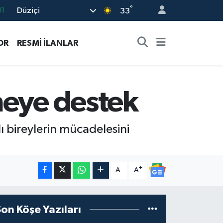
°
Düziçi
18
33
32
OR
RESMİ İLANLAR
38
03
14
meye destek
11
 bireylerin mücadelesini
-
+
A
A
Son Köşe Yazıları