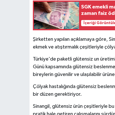
SGK emekli ma
zaman faiz ö
İçeriği Görüntül
Şirketten yapılan açıklamaya göre, Sin
ekmek ve atıştırmalık çeşitleriyle çölya
Türkiye'de paketli glütensiz un üretim
Günü kapsamında glütensiz beslenmeni
bireylerin güvenilir ve ulaşılabilir ürün
Çölyak hastalığında glütensiz beslenme
bir düzen gerektiriyor.
Sinangil, glütensiz ürün çeşitleriyle bu
pratik hale getiren çalışmalarını sür