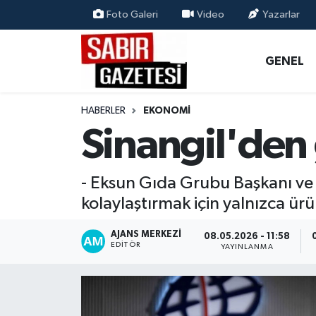
Foto Galeri
Video
Yazarlar
GENEL
Osmaniye Nöbetçi Eczaneler
GENEL
ÖZEL HABER
Osmaniye Hava Durumu
HABERLER
EKONOMI
OSMANİYE
Osmaniye Trafik Yoğunluk Haritası
Sinangil'den
MAGAZİN
Süper Lig Puan Durumu ve Fikstür
- Eksun Gıda Grubu Başkanı ve 
EKONOMİ
Tüm Manşetler
kolaylaştırmak için yalnızca ür
SPOR
Son Dakika Haberleri
AJANS MERKEZI
08.05.2026 - 11:58
EDITÖR
YAYINLANMA
RESMİ İLANLAR
Haber Arşivi