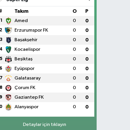
#
Takım
O
P
1
Amed
0
0
2
Erzurumspor FK
0
0
3
Başakşehir
0
0
4
Kocaelispor
0
0
5
Beşiktaş
0
0
6
Eyüpspor
0
0
7
Galatasaray
0
0
8
Çorum FK
0
0
9
Gaziantep FK
0
0
0
Alanyaspor
0
0
Detaylar için tıklayın