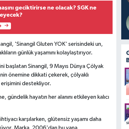
aşını geciktirirse ne olacak? SGK ne
deyecek?
e
angil, 'Sinangil Gluten YOK' serisindeki un,
klıların günlük yaşamını kolaylaştırıyor.
ini başlatan Sinangil, 9 Mayıs Dünya Çölyak
n önemine dikkati çekerek, çölyaklı
e erişimini destekliyor.
, gündelik hayatın her alanını etkileyen kalıcı
 ihtiyacı karşılarken, glütensiz yaşamı daha
dürüyor. Marka, 2006'dan bu yana