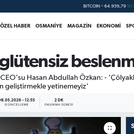
DOLAR
47,7436
%0.
EURO
55,2510
%0.
ÖZEL HABER
OSMANİYE
MAGAZİN
EKONOMİ
SP
STERLİN
64,4811
%0.
GRAM ALTIN
6660.55
%0.
BİST100
13.779
%-
 glütensiz beslen
BITCOIN
64.959,79
%1.
CEO'su Hasan Abdullah Özkan: - 'Çölyaklı
ün geliştirmekle yetinemeyiz'
08.05.2026 - 12:55
2 DK
GÜNCELLEME
OKUNMA SÜRESI