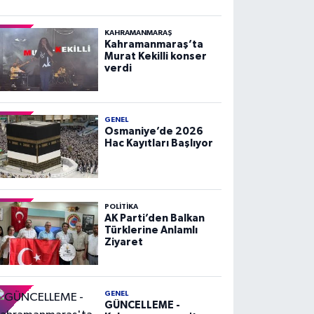
KAHRAMANMARAŞ
Kahramanmaraş’ta
Murat Kekilli konser
verdi
GENEL
Osmaniye’de 2026
Hac Kayıtları Başlıyor
POLITIKA
AK Parti’den Balkan
Türklerine Anlamlı
Ziyaret
GENEL
GÜNCELLEME -