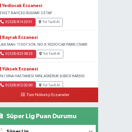
Yediocak Eczanesi
EVLET BAHÇELİ BULVARI 3.ETAP
0 (328) 814 20 51
Yol Tarifi Al
Bayrak Eczanesi
LAŞI MAH. 11507 SOK. NO:6 YEDİOCAK PARKI CİVARI
0 (328) 825 08 25
Yol Tarifi Al
Yüksek Eczanesi
BN-İ SİNA HASTANESİ YANI,ASKERLİK ŞUBESİ KARŞISI
0 (328) 812 02 00
Yol Tarifi Al
Tüm Nöbetçi Eczaneler
Süper Lig Puan Durumu
Süper Lig