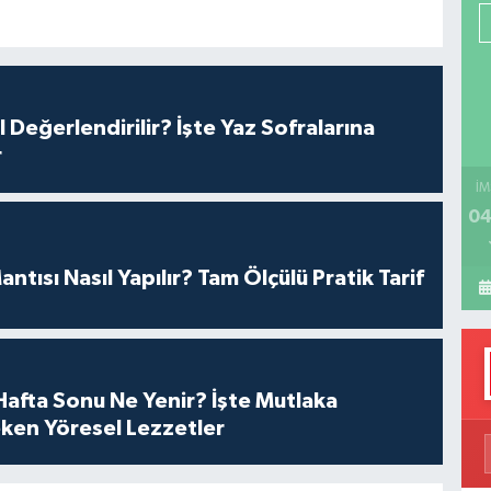
P
H
l Değerlendirilir? İşte Yaz Sofralarına
r
İM
04
antısı Nasıl Yapılır? Tam Ölçülü Pratik Tarif
afta Sonu Ne Yenir? İşte Mutlaka
ken Yöresel Lezzetler