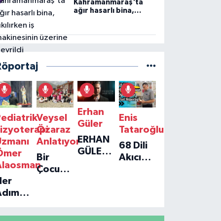
Kahramanmaraş'ta
ağır hasarlı bina,
yıkılırken iş
makinesinin üzerine
devrildi
Röportaj
Erhan
ediatrik
Veysel
Enis
Güler
izyoterapi
Özaraz
Tataroğlu
ERHAN
Uzmanı
Anlatıyor
68 Dili
GÜLER'IN
Ömer
Bir
Akıcı
YENI
Alaosman
Çocuğun
Konuşan
TEKLISI
Her
Umudu,
Öğretmenle
'TEK
Adım
Bir
Özel
GERÇEĞIM'LE
ir
Vakfın
Röportaj
BÜYÜK
Umut:
Yolculuğu