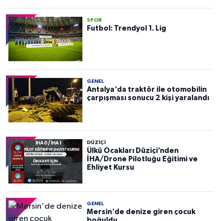
SPOR
Futbol: Trendyol 1. Lig
GENEL
Antalya'da traktör ile otomobilin
çarpışması sonucu 2 kişi yaralandı
DÜZIÇI
Ülkü Ocakları Düziçi’nden
İHA/Drone Pilotluğu Eğitimi ve
Ehliyet Kursu
GENEL
Mersin'de denize giren çocuk
boğuldu