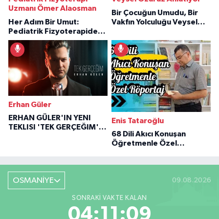
Uzmanı Ömer Alaosman
Bir Çocuğun Umudu, Bir
Her Adım Bir Umut:
Vakfın Yolculuğu Veysel
Pediatrik Fizyoterapiden
Özaraz Anlatıyor
İlham Veren Hikâyeler
Erhan Güler
ERHAN GÜLER'IN YENI
Enis Tataroğlu
TEKLISI 'TEK GERÇEĞIM'LE
68 Dili Akıcı Konuşan
BÜYÜK DÖNÜŞÜ
Öğretmenle Özel
Röportaj
OSMANİYE
09.08.2026
SONRAKI VAKTE KALAN
04:11:08