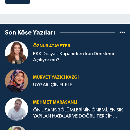
Son Köşe Yazıları
ÖZNUR ATAYETER
PKK Dosyası Kapanırken İran Denklemi
Açılıyor mu?
MÜRVET YAZICI KAZGI
UYGAR İÇİN EL ELE
MEHMET MARAŞANLI
ÖN LİSANS BÖLÜMLERİNİN ÖNEMİ, EN SIK
YAPILAN HATALAR VE DOĞRU TERCİH
STRATEJİLERİ