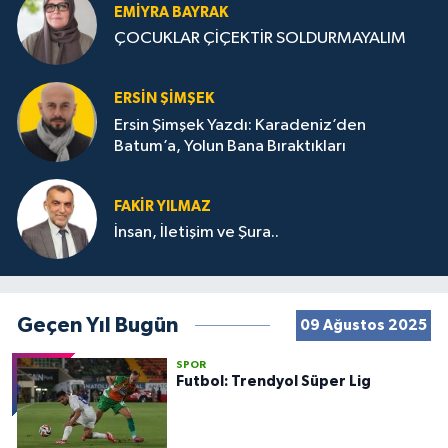
EMIYRA BAYRAK
ÇOCUKLAR ÇİÇEKTİR SOLDURMAYALIM
ERSIN ŞIMŞEK
Ersin Şimşek Yazdı: Karadeniz’den
Batum’a, Yolun Bana Bıraktıkları
FAKIR YILMAZ
İnsan, İletişim ve Şura..
Geçen Yıl Bugün
09 Ağustos 2025
SPOR
Futbol: Trendyol Süper Lig