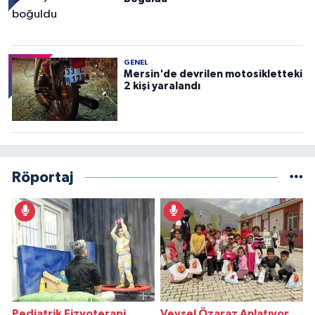
GENEL
Mersin'de devrilen motosikletteki
2 kişi yaralandı
Röportaj
Pediatrik Fizyoterapi
Veysel Özaraz Anlatıyor