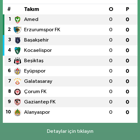
#
Takım
O
P
1
Amed
0
0
2
Erzurumspor FK
0
0
3
Başakşehir
0
0
4
Kocaelispor
0
0
5
Beşiktaş
0
0
6
Eyüpspor
0
0
7
Galatasaray
0
0
8
Çorum FK
0
0
9
Gaziantep FK
0
0
10
Alanyaspor
0
0
Detaylar için tıklayın