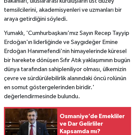
bakanları, uluslararası kuruluşların üst düzey
temsilcilerini, akademisyenleri ve uzmanları bir
araya getirdiğini söyledi.
Yumaklı, 'Cumhurbaşkanı'mız Sayın Recep Tayyip
Erdoğan'ın liderliğinde ve Saygıdeğer Emine
Erdoğan Hanımefendi'nin himayelerinde küresel
bir harekete dönüşen Sıfır Atık yaklaşımının bugün
dünya tarafından sahipleniliyor olması, ülkemizin
çevre ve sürdürülebilirlik alanındaki öncü rolünün
en somut göstergelerinden biridir.'
değerlendirmesinde bulundu.
Osmaniye’de Emekliler
ve Dar Gelirliler
Kapsamda mı?