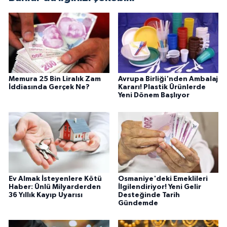
Memura 25 Bin Liralık Zam
Avrupa Birliği'nden Ambalaj
İddiasında Gerçek Ne?
Kararı! Plastik Ürünlerde
Yeni Dönem Başlıyor
Ev Almak İsteyenlere Kötü
Osmaniye'deki Emeklileri
Haber: Ünlü Milyarderden
İlgilendiriyor! Yeni Gelir
36 Yıllık Kayıp Uyarısı
Desteğinde Tarih
Gündemde