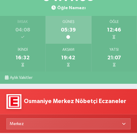
Öğle Namazı
İMSAK
GÜNEŞ
ÖĞLE
04:08
05:39
12:46
İKINDI
AKŞAM
YATSI
16:32
19:42
21:07
Aylık Vakitler
Osmaniye Merkez Nöbetçi Eczaneler