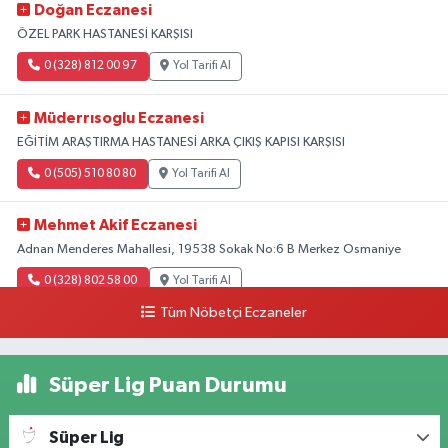
Doğan Eczanesi
ÖZEL PARK HASTANESİ KARŞISI
0 (328) 812 00 97
Yol Tarifi Al
Müderrısoglu Eczanesi
EĞİTİM ARAŞTIRMA HASTANESİ ARKA ÇIKIŞ KAPISI KARŞISI
0 (505) 510 80 80
Yol Tarifi Al
Mehmet Akif Eczanesi
Adnan Menderes Mahallesi, 19538 Sokak No:6 B Merkez Osmaniye
0 (328) 802 58 00
Yol Tarifi Al
Tüm Nöbetçi Eczaneler
Süper Lig Puan Durumu
Süper Lig