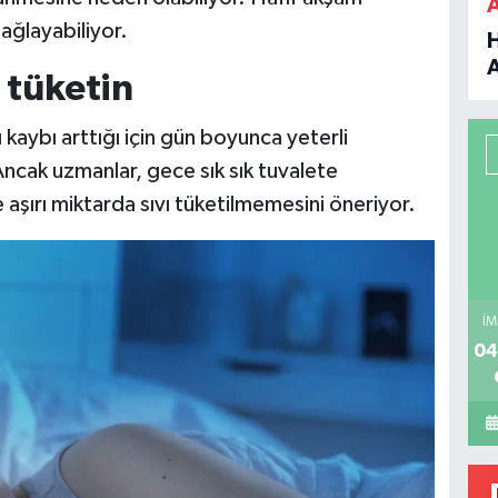
sağlayabiliyor.
 tüketin
B
ı kaybı arttığı için gün boyunca yeterli
P
ncak uzmanlar, gece sık sık tuvalete
şırı miktarda sıvı tüketilmemesini öneriyor.
H
İM
04