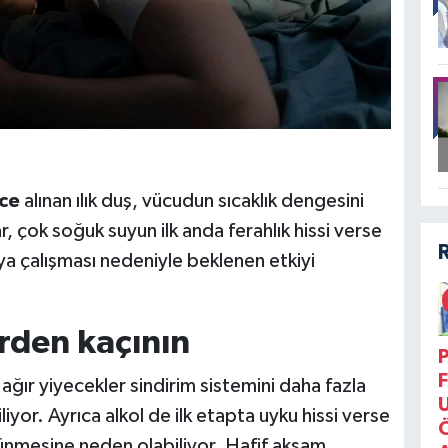
ce
alınan ılık duş, vücudun sıcaklık dengesini
 çok soğuk suyun ilk anda ferahlık hissi verse
a çalışması nedeniyle beklenen etkiyi
rden kaçının
P
F
ağır yiyecekler sindirim sistemini daha fazla
biliyor. Ayrıca alkol de ilk etapta uyku hissi verse
ünmesine neden olabiliyor. Hafif akşam