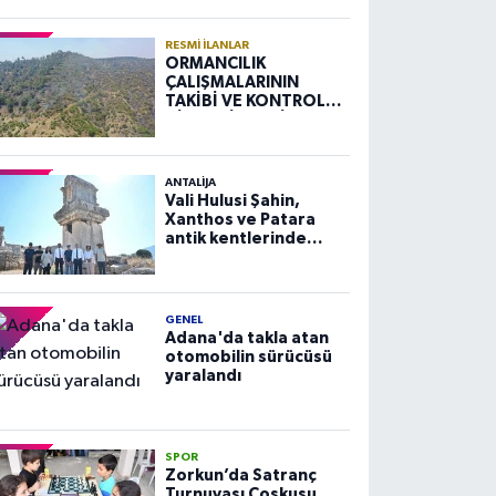
RESMI İLANLAR
ORMANCILIK
ÇALIŞMALARININ
TAKİBİ VE KONTROLÜ
HİZMETİ ALIM İLANI
ANTALIJA
Vali Hulusi Şahin,
Xanthos ve Patara
antik kentlerinde
incelemelerde
bulundu
GENEL
Adana'da takla atan
otomobilin sürücüsü
yaralandı
SPOR
Zorkun’da Satranç
Turnuvası Coşkusu