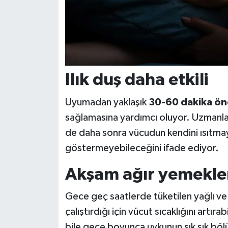
Ilık duş daha etkili
Uyumadan yaklaşık
30-60 dakika ön
sağlamasına yardımcı oluyor. Uzmanlar,
de daha sonra vücudun kendini ısıtmay
göstermeyebileceğini ifade ediyor.
Akşam ağır yemekle
Gece geç saatlerde tüketilen yağlı ve 
çalıştırdığı için vücut sıcaklığını artıra
bile gece boyunca uykunun sık sık böl