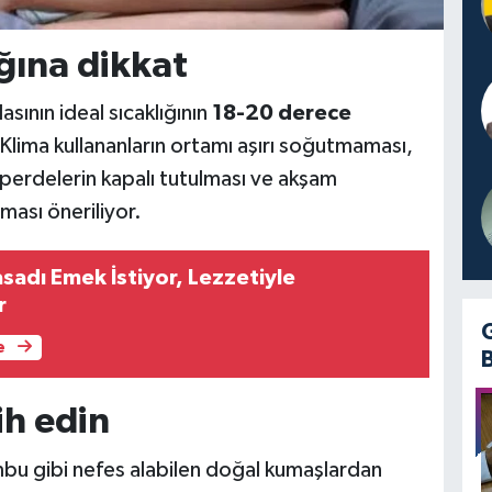
ığına dikkat
asının ideal sıcaklığının
18-20 derece
 Klima kullananların ortamı aşırı soğutmaması,
perdelerin kapalı tutulması ve akşam
ması öneriliyor.
asadı Emek İstiyor, Lezzetiyle
r
e
ih edin
bu gibi nefes alabilen doğal kumaşlardan