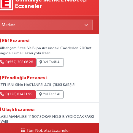
Eczaneler
Elif Eczanesi
ülbahçem Sitesi Ve Bilpa Arasındaki Caddeden 200mt
şağıda Cuma Pazarı yolu Üzeri
0 (552) 308 06 26
Yol Tarifi Al
Efendioğlu Eczanesi
ZEL İBNİ SİNA HASTANESİ ACİL ÇIKIŞI KARŞISI
0 (328) 814 11 99
Yol Tarifi Al
Ulaşlı Eczanesi
LAŞLI MAHALLESİ 11507 SOKAK NO:8 B YEDİOCAK PARKI
İVARI
Tüm Nöbetçi Eczaneler
0 (546) 158 81 80
Yol Tarifi Al