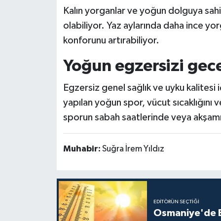
Kalın yorganlar ve yoğun dolguya sahi
olabiliyor. Yaz aylarında daha ince yor
konforunu artırabiliyor.
Yoğun egzersizi gec
Egzersiz genel sağlık ve uyku kalitesi
yapılan yoğun spor, vücut sıcaklığını ve
sporun sabah saatlerinde veya akşamın
Muhabir:
Suğra İrem Yıldız
EDITÖRÜN SEÇTIĞI
Osmaniye'de B