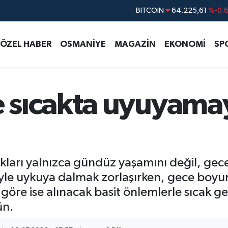
DOLAR
47,7143
%0.
EURO
55,0317
%-0.
ÖZEL HABER
OSMANİYE
MAGAZİN
EKONOMİ
SP
STERLİN
64,2463
%0.
GRAM ALTIN
6510.40
%0.4
BİST100
13.799
%7
 sıcakta uyuyama
BITCOIN
64.225,61
%-0.
lıkları yalnızca gündüz yaşamını değil, g
eniyle uykuya dalmak zorlaşırken, gece boy
göre ise alınacak basit önlemlerle sıcak g
ün.