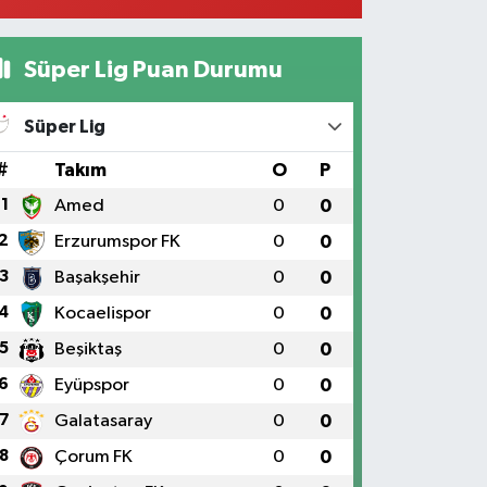
Süper Lig Puan Durumu
Süper Lig
#
Takım
O
P
1
Amed
0
0
2
Erzurumspor FK
0
0
3
Başakşehir
0
0
4
Kocaelispor
0
0
5
Beşiktaş
0
0
6
Eyüpspor
0
0
7
Galatasaray
0
0
8
Çorum FK
0
0