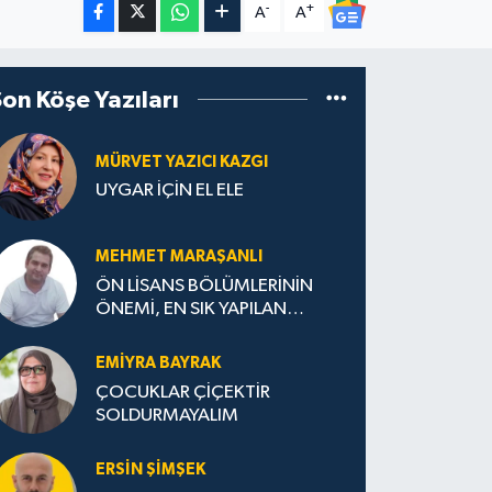
-
+
A
A
Son Köşe Yazıları
MÜRVET YAZICI KAZGI
UYGAR İÇİN EL ELE
MEHMET MARAŞANLI
ÖN LİSANS BÖLÜMLERİNİN
ÖNEMİ, EN SIK YAPILAN
HATALAR VE DOĞRU TERCİH
STRATEJİLERİ
EMIYRA BAYRAK
ÇOCUKLAR ÇİÇEKTİR
SOLDURMAYALIM
ERSIN ŞIMŞEK