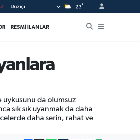
°
Düziçi
16
23
02
OR
RESMİ İLANLAR
07
5
0
yanlara
63
ece uykusunu da olumsuz
unca sık sık uyanmak da daha
ecelerde daha serin, rahat ve