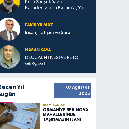
Ersin Şimşek Yazdı:
Karadeniz’den Batum’a, Yolun
Bana Bıraktıkları
FAKIR YILMAZ
İnsan, İletişim ve Şura..
HASAN KAYA
DECCAL FİTNESİ VE FETÖ
GERÇEĞİ
Geçen Yıl
07 Ağustos
Bugün
2025
RESMI İLANLAR
OSMANİYE SERİNOVA
MAHALLESİNDE
TAŞINMAZIN İLANI