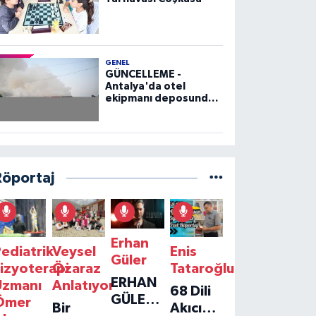
GENEL
GÜNCELLEME -
Antalya'da otel
ekipmanı deposunda
çıkan yangın kontrol
altına alındı
Röportaj
Erhan
ediatrik
Veysel
Enis
Güler
izyoterapi
Özaraz
Tataroğlu
ERHAN
Uzmanı
Anlatıyor
68 Dili
GÜLER'IN
Ömer
Bir
Akıcı