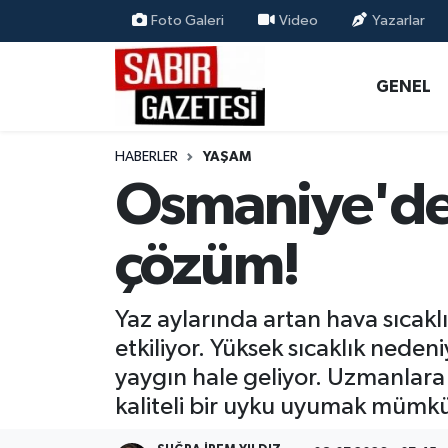
Foto Galeri
Video
Yazarlar
GENEL
Osmaniye Nöbetçi Eczaneler
GENEL
ÖZEL HABER
Osmaniye Hava Durumu
HABERLER
YAŞAM
OSMANİYE
Osmaniye Trafik Yoğunluk Haritası
Osmaniye'de
MAGAZİN
Süper Lig Puan Durumu ve Fikstür
çözüm!
EKONOMİ
Tüm Manşetler
Yaz aylarında artan hava sıcak
SPOR
Son Dakika Haberleri
etkiliyor. Yüksek sıcaklık ned
yaygın hale geliyor. Uzmanlara 
RESMİ İLANLAR
Haber Arşivi
kaliteli bir uyku uyumak mümk