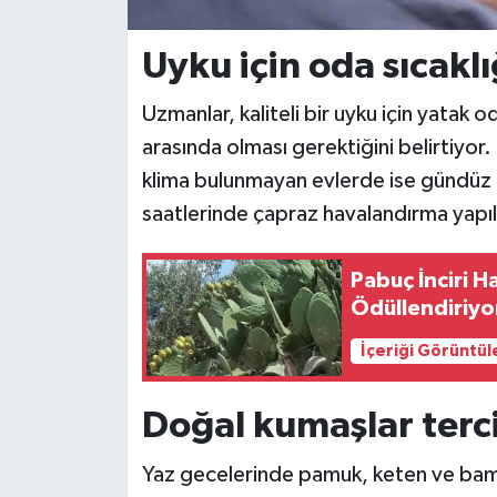
Uyku için oda sıcakl
Uzmanlar, kaliteli bir uyku için yatak od
arasında olması gerektiğini belirtiyor.
klima bulunmayan evlerde ise gündüz 
saatlerinde çapraz havalandırma yapıl
Pabuç İnciri H
Ödüllendiriyo
İçeriği Görüntül
Doğal kumaşlar terc
Yaz gecelerinde pamuk, keten ve bam