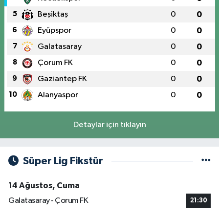
5
Beşiktaş
0
0
6
Eyüpspor
0
0
7
Galatasaray
0
0
8
Çorum FK
0
0
9
Gaziantep FK
0
0
10
Alanyaspor
0
0
Detaylar için tıklayın
Süper Lig Fikstür
14 Ağustos, Cuma
Galatasaray - Çorum FK
21:30