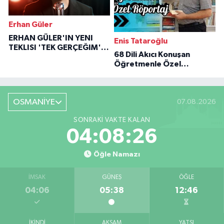
Erhan Güler
ERHAN GÜLER'IN YENI
Enis Tataroğlu
TEKLISI 'TEK GERÇEĞIM'LE
68 Dili Akıcı Konuşan
BÜYÜK DÖNÜŞÜ
Öğretmenle Özel
Röportaj
OSMANİYE
07.08.2026
SONRAKI VAKTE KALAN
04:08:25
Öğle Namazı
İMSAK
GÜNEŞ
ÖĞLE
04:06
05:38
12:46
İKINDI
AKŞAM
YATSI