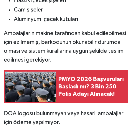
Plastik içecek şişeleri
Cam şişeler
Alüminyum içecek kutuları
Ambalajların makine tarafından kabul edilebilmesi
için ezilmemiş, barkodunun okunabilir durumda
olması ve sistem kurallarına uygun şekilde teslim
edilmesi gerekiyor.
PMYO 2026 Başvuruları
Başladı mı? 3 Bin 250
Polis Adayı Alınacak!
DOA logosu bulunmayan veya hasarlı ambalajlar
için ödeme yapılmıyor.