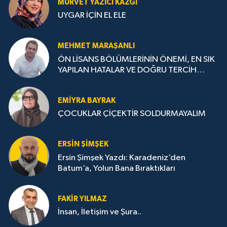
MÜRVET YAZICI KAZGI
UYGAR İÇİN EL ELE
MEHMET MARAŞANLI
ÖN LİSANS BÖLÜMLERİNİN ÖNEMİ, EN SIK
YAPILAN HATALAR VE DOĞRU TERCİH
STRATEJİLERİ
EMIYRA BAYRAK
ÇOCUKLAR ÇİÇEKTİR SOLDURMAYALIM
ERSIN ŞIMŞEK
Ersin Şimşek Yazdı: Karadeniz’den
Batum’a, Yolun Bana Bıraktıkları
FAKIR YILMAZ
İnsan, İletişim ve Şura..