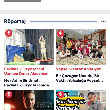
Röportaj
Pediatrik Fizyoterapi
Veysel Özaraz Anlatıyor
Uzmanı Ömer Alaosman
Bir Çocuğun Umudu, Bir
Her Adım Bir Umut:
Vakfın Yolculuğu Veysel
Pediatrik Fizyoterapiden
Özaraz Anlatıyor
İlham Veren Hikâyeler