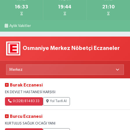
16:33
19:44
21:10
Aylık Vakitler
Osmaniye Merkez Nöbetçi Eczaneler
Burak Eczanesi
EK DEVLET HASTANESİ KARŞISI
0 (328) 814 83 33
Yol Tarifi Al
Burcu Eczanesi
KURTULUŞ SAĞLIK OCAĞI YANI