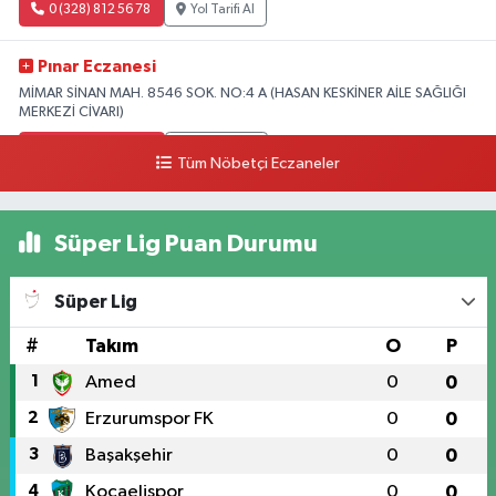
0 (328) 812 56 78
Yol Tarifi Al
Pınar Eczanesi
MİMAR SİNAN MAH. 8546 SOK. NO:4 A (HASAN KESKİNER AİLE SAĞLIĞI
MERKEZİ CİVARI)
0 (328) 826 04 73
Yol Tarifi Al
Tüm Nöbetçi Eczaneler
Süper Lig Puan Durumu
Süper Lig
#
Takım
O
P
1
Amed
0
0
2
Erzurumspor FK
0
0
3
Başakşehir
0
0
4
Kocaelispor
0
0