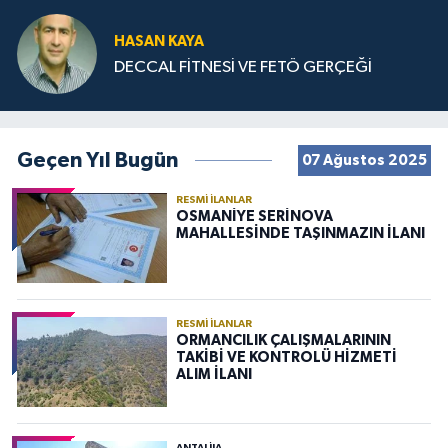
HASAN KAYA
DECCAL FİTNESİ VE FETÖ GERÇEĞİ
Geçen Yıl Bugün
07 Ağustos 2025
RESMI İLANLAR
OSMANİYE SERİNOVA
MAHALLESİNDE TAŞINMAZIN İLANI
RESMI İLANLAR
ORMANCILIK ÇALIŞMALARININ
TAKİBİ VE KONTROLÜ HİZMETİ
ALIM İLANI
ANTALIJA