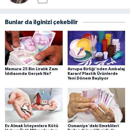
Bunlar da ilginizi çekebilir
Memura 25 Bin Liralık Zam
Avrupa Birliği'nden Ambalaj
İddiasında Gerçek Ne?
Kararı! Plastik Ürünlerde
Yeni Dönem Başlıyor
Ev Almak İsteyenlere Kötü
Osmaniye'deki Emeklileri