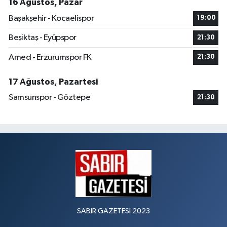
16 Ağustos, Pazar
Başakşehir - Kocaelispor
19:00
Beşiktaş - Eyüpspor
21:30
Amed - Erzurumspor FK
21:30
17 Ağustos, Pazartesi
Samsunspor - Göztepe
21:30
SABIR GAZETESİ 2023