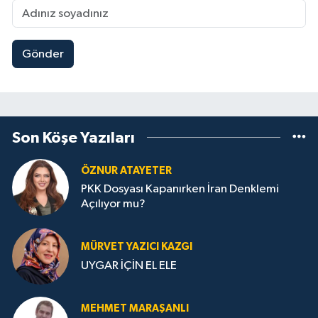
Gönder
Son Köşe Yazıları
ÖZNUR ATAYETER
PKK Dosyası Kapanırken İran Denklemi
Açılıyor mu?
MÜRVET YAZICI KAZGI
UYGAR İÇİN EL ELE
MEHMET MARAŞANLI