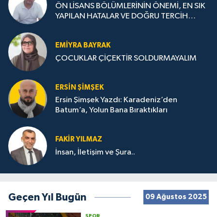
ÖN LİSANS BÖLÜMLERİNİN ÖNEMİ, EN SIK
YAPILAN HATALAR VE DOĞRU TERCİH
STRATEJİLERİ
EMIYRA BAYRAK
ÇOCUKLAR ÇİÇEKTİR SOLDURMAYALIM
ERSIN ŞIMŞEK
Ersin Şimşek Yazdı: Karadeniz’den
Batum’a, Yolun Bana Bıraktıkları
FAKIR YILMAZ
İnsan, İletişim ve Şura..
Geçen Yıl Bugün
09 Ağustos 2025
SPOR