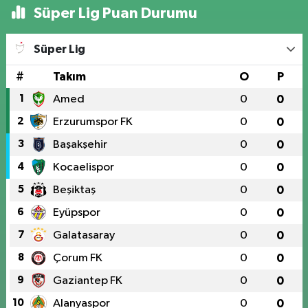
Süper Lig Puan Durumu
Süper Lig
#
Takım
O
P
1
Amed
0
0
2
Erzurumspor FK
0
0
3
Başakşehir
0
0
4
Kocaelispor
0
0
5
Beşiktaş
0
0
6
Eyüpspor
0
0
7
Galatasaray
0
0
8
Çorum FK
0
0
9
Gaziantep FK
0
0
10
Alanyaspor
0
0