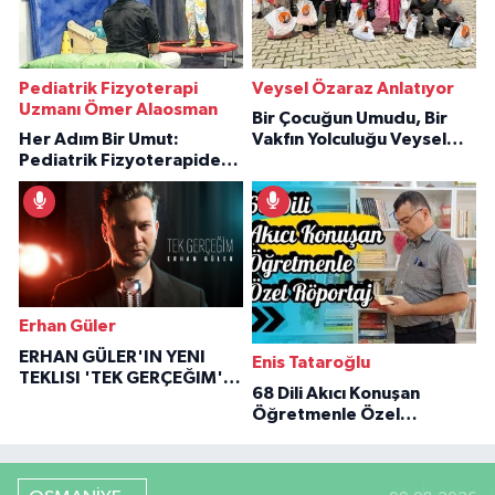
Pediatrik Fizyoterapi
Veysel Özaraz Anlatıyor
Uzmanı Ömer Alaosman
Bir Çocuğun Umudu, Bir
Her Adım Bir Umut:
Vakfın Yolculuğu Veysel
Pediatrik Fizyoterapiden
Özaraz Anlatıyor
İlham Veren Hikâyeler
Erhan Güler
ERHAN GÜLER'IN YENI
Enis Tataroğlu
TEKLISI 'TEK GERÇEĞIM'LE
68 Dili Akıcı Konuşan
BÜYÜK DÖNÜŞÜ
Öğretmenle Özel
Röportaj