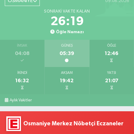
OSMANİYE
09.08.2026
SONRAKI VAKTE KALAN
26:18
Öğle Namazı
İMSAK
GÜNEŞ
ÖĞLE
04:08
05:39
12:46
İKINDI
AKŞAM
YATSI
16:32
19:42
21:07
Aylık Vakitler
Osmaniye Merkez Nöbetçi Eczaneler