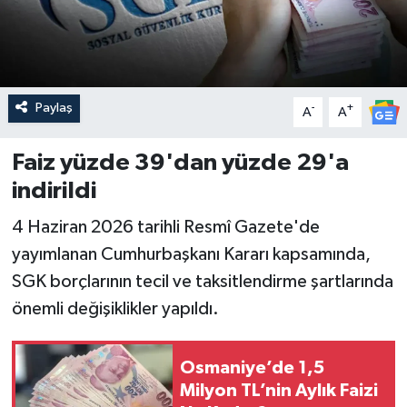
Paylaş
-
+
A
A
Faiz yüzde 39'dan yüzde 29'a
indirildi
4 Haziran 2026 tarihli Resmî Gazete'de
yayımlanan Cumhurbaşkanı Kararı kapsamında,
SGK borçlarının tecil ve taksitlendirme şartlarında
önemli değişiklikler yapıldı.
Osmaniye’de 1,5
Milyon TL’nin Aylık Faizi