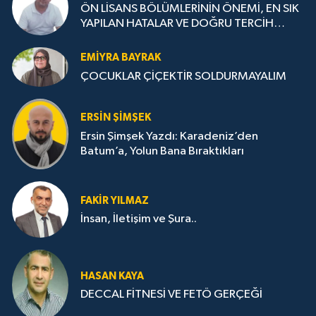
ÖN LİSANS BÖLÜMLERİNİN ÖNEMİ, EN SIK
YAPILAN HATALAR VE DOĞRU TERCİH
STRATEJİLERİ
EMIYRA BAYRAK
ÇOCUKLAR ÇİÇEKTİR SOLDURMAYALIM
ERSIN ŞIMŞEK
Ersin Şimşek Yazdı: Karadeniz’den
Batum’a, Yolun Bana Bıraktıkları
FAKIR YILMAZ
İnsan, İletişim ve Şura..
HASAN KAYA
DECCAL FİTNESİ VE FETÖ GERÇEĞİ