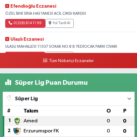
Efendioğlu Eczanesi
ÖZEL İBNİ SİNA HASTANESİ ACİL ÇIKIŞI KARŞISI
0 (328) 814 11 99
Yol Tarifi Al
Ulaşlı Eczanesi
ULAŞLI MAHALLESİ 11507 SOKAK NO:8 B YEDİOCAK PARKI CİVARI
0 (546) 158 81 80
Yol Tarifi Al
Tüm Nöbetçi Eczaneler
Süper Lig Puan Durumu
Süper Lig
#
Takım
O
P
1
Amed
0
0
2
Erzurumspor FK
0
0