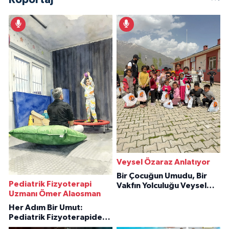
Veysel Özaraz Anlatıyor
Bir Çocuğun Umudu, Bir
Pediatrik Fizyoterapi
Vakfın Yolculuğu Veysel
Uzmanı Ömer Alaosman
Özaraz Anlatıyor
Her Adım Bir Umut:
Pediatrik Fizyoterapiden
İlham Veren Hikâyeler