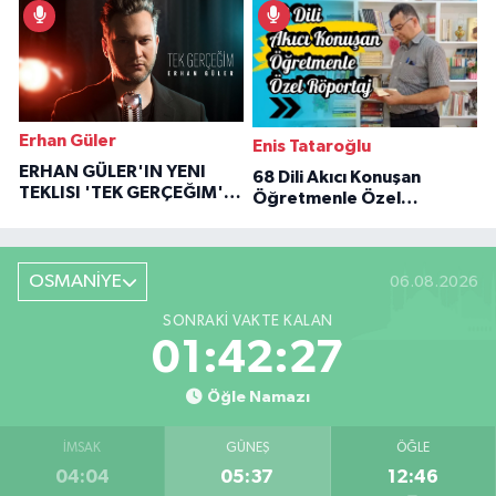
Erhan Güler
Enis Tataroğlu
ERHAN GÜLER'IN YENI
68 Dili Akıcı Konuşan
TEKLISI 'TEK GERÇEĞIM'LE
Öğretmenle Özel
BÜYÜK DÖNÜŞÜ
Röportaj
OSMANİYE
06.08.2026
SONRAKI VAKTE KALAN
01:42:26
Öğle Namazı
İMSAK
GÜNEŞ
ÖĞLE
04:04
05:37
12:46