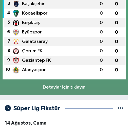
3
Başakşehir
0
0
4
Kocaelispor
0
0
5
Beşiktaş
0
0
6
Eyüpspor
0
0
7
Galatasaray
0
0
8
Çorum FK
0
0
9
Gaziantep FK
0
0
10
Alanyaspor
0
0
Detaylar için tıklayın
Süper Lig Fikstür
14 Ağustos, Cuma