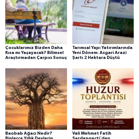
Çocuklarımız Bizden Daha
Tarımsal Yapı Yatırımlarında
Kısa mı Yaşayacak? Bilimsel
Yeni Dönem: Asgari Arazi
Araştırmadan Çarpıcı Sonuç
Şartı 2 Hektara Düştü
Baobab Ağacı Nedir?
Vali Mehmet Fatih
Binlerce Yıllık Devlerin
Serdengeçti'den