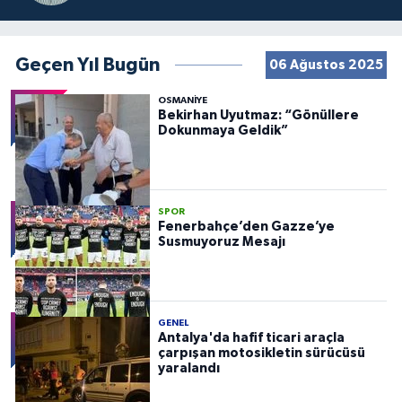
Geçen Yıl Bugün
06 Ağustos 2025
OSMANIYE
Bekirhan Uyutmaz: “Gönüllere
Dokunmaya Geldik”
SPOR
Fenerbahçe’den Gazze’ye
Susmuyoruz Mesajı
GENEL
Antalya'da hafif ticari araçla
çarpışan motosikletin sürücüsü
yaralandı