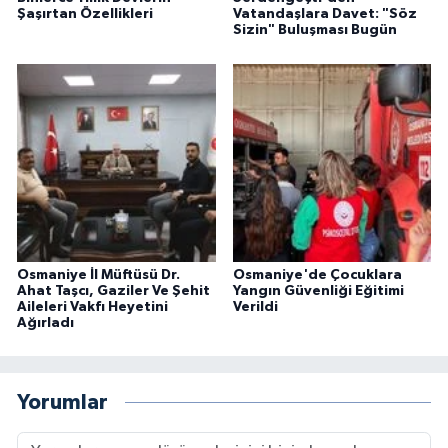
Şaşırtan Özellikleri
Vatandaşlara Davet: "Söz
Sizin" Buluşması Bugün
Osmaniye İl Müftüsü Dr.
Osmaniye'de Çocuklara
Ahat Taşcı, Gaziler Ve Şehit
Yangın Güvenliği Eğitimi
Aileleri Vakfı Heyetini
Verildi
Ağırladı
Yorumlar