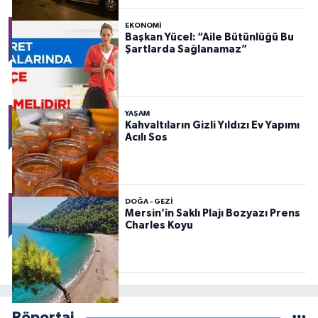
EKONOMI
Başkan Yücel: “Aile Bütünlüğü Bu
Şartlarda Sağlanamaz”
YAŞAM
Kahvaltıların Gizli Yıldızı Ev Yapımı
Acılı Sos
DOĞA - GEZI
Mersin’in Saklı Plajı Bozyazı Prens
Charles Koyu
Röportaj