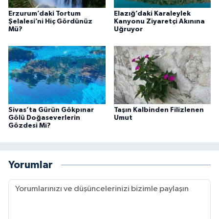
Erzurum’daki Tortum
Elazığ’daki Karaleylek
Şelalesi’ni Hiç Gördünüz
Kanyonu Ziyaretçi Akınına
Mü?
Uğruyor
Sivas’ta Gürün Gökpınar
Taşın Kalbinden Filizlenen
Gölü Doğaseverlerin
Umut
Gözdesi Mi?
Yorumlar