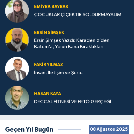
EMIYRA BAYRAK
ÇOCUKLAR ÇİÇEKTİR SOLDURMAYALIM
ERSIN ŞIMŞEK
Ersin Şimşek Yazdı: Karadeniz’den
Batum’a, Yolun Bana Bıraktıkları
FAKIR YILMAZ
İnsan, İletişim ve Şura..
HASAN KAYA
DECCAL FİTNESİ VE FETÖ GERÇEĞİ
Geçen Yıl Bugün
08 Ağustos 2025