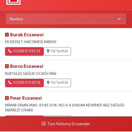
Burak Eczanesi
EK DEVLET HASTANESİ KARŞISI
0 (328) 814 83 33
Yol Tarifi Al
Burcu Eczanesi
KURTULUŞ SAĞLIK OCAĞI YANI
0 (328) 812 56 78
Yol Tarifi Al
Pınar Eczanesi
MİMAR SİNAN MAH. 8546 SOK. NO:4 A (HASAN KESKİNER AİLE SAĞLIĞI
MERKEZİ CİVARI)
0 (328) 826 04 73
Yol Tarifi Al
Tüm Nöbetçi Eczaneler