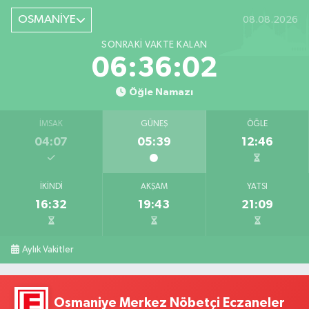
OSMANİYE
08.08.2026
SONRAKI VAKTE KALAN
06:36:01
Öğle Namazı
İMSAK
GÜNEŞ
ÖĞLE
04:07
05:39
12:46
İKINDI
AKŞAM
YATSI
16:32
19:43
21:09
Aylık Vakitler
Osmaniye Merkez Nöbetçi Eczaneler