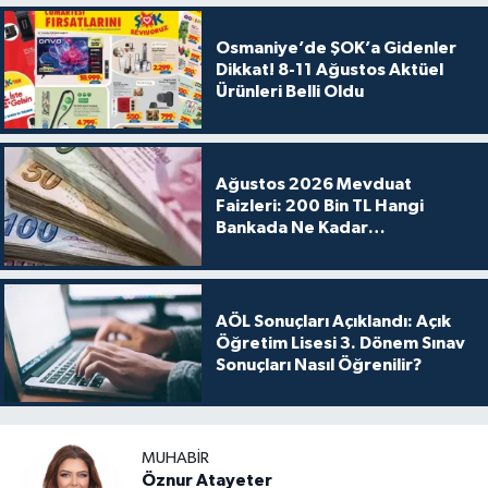
Osmaniye’de ŞOK’a Gidenler
Dikkat! 8-11 Ağustos Aktüel
Ürünleri Belli Oldu
Ağustos 2026 Mevduat
Faizleri: 200 Bin TL Hangi
Bankada Ne Kadar
Kazandırıyor?
AÖL Sonuçları Açıklandı: Açık
Öğretim Lisesi 3. Dönem Sınav
Sonuçları Nasıl Öğrenilir?
MUHABIR
Öznur Atayeter