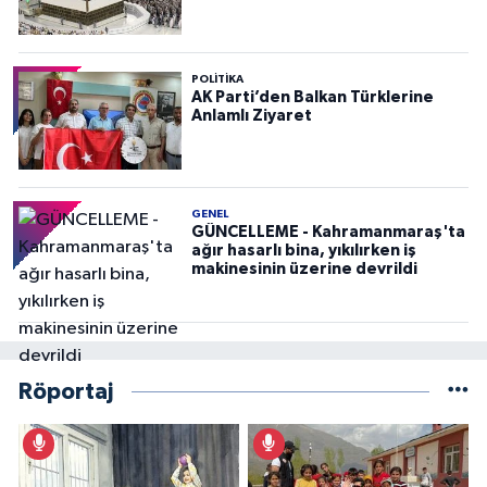
POLITIKA
AK Parti’den Balkan Türklerine
Anlamlı Ziyaret
GENEL
GÜNCELLEME - Kahramanmaraş'ta
ağır hasarlı bina, yıkılırken iş
makinesinin üzerine devrildi
Röportaj