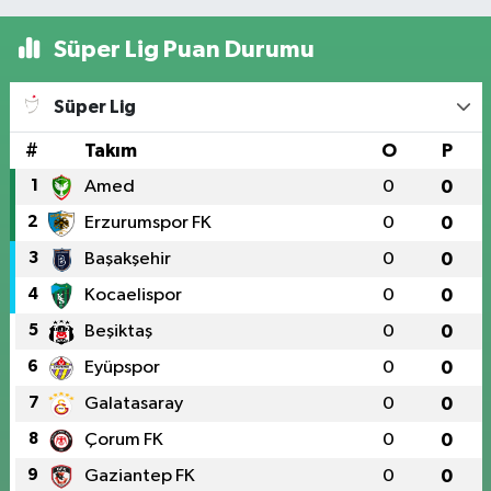
Süper Lig Puan Durumu
Süper Lig
#
Takım
O
P
1
Amed
0
0
2
Erzurumspor FK
0
0
3
Başakşehir
0
0
4
Kocaelispor
0
0
5
Beşiktaş
0
0
6
Eyüpspor
0
0
7
Galatasaray
0
0
8
Çorum FK
0
0
9
Gaziantep FK
0
0