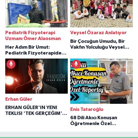
Pediatrik Fizyoterapi
Veysel Özaraz Anlatıyor
Uzmanı Ömer Alaosman
Bir Çocuğun Umudu, Bir
Her Adım Bir Umut:
Vakfın Yolculuğu Veysel
Pediatrik Fizyoterapiden
Özaraz Anlatıyor
İlham Veren Hikâyeler
Erhan Güler
ERHAN GÜLER'IN YENI
Enis Tataroğlu
TEKLISI 'TEK GERÇEĞIM'LE
68 Dili Akıcı Konuşan
BÜYÜK DÖNÜŞÜ
Öğretmenle Özel
Röportaj