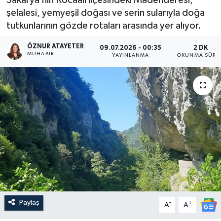
şelalesi, yemyeşil doğası ve serin sularıyla doğa
tutkunlarının gözde rotaları arasında yer alıyor.
ÖZNUR ATAYETER
09.07.2026 - 00:35
2 DK
MUHABIR
YAYINLANMA
OKUNMA SÜRES
Paylaş
-
+
A
A