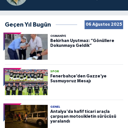
Geçen Yıl Bugün
06 Ağustos 2025
OSMANIYE
Bekirhan Uyutmaz: “Gönüllere
Dokunmaya Geldik”
SPOR
Fenerbahçe’den Gazze’ye
Susmuyoruz Mesajı
GENEL
Antalya'da hafif ticari araçla
çarpışan motosikletin sürücüsü
yaralandı