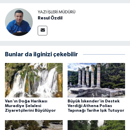
YAZI İŞLERI MÜDÜRÜ
Resul Özdil
Bunlar da ilginizi çekebilir
Van'ın Doğa Harikası
Büyük İskender'in Destek
Muradiye Şelalesi
Verdiği Athena Polias
Ziyaretçilerini Büyülüyor
Tapınağı Tarihe Işık Tutuyor