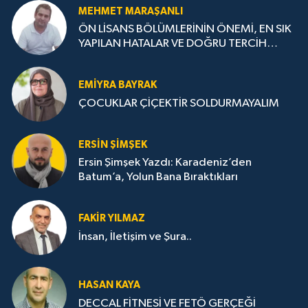
MEHMET MARAŞANLI
ÖN LİSANS BÖLÜMLERİNİN ÖNEMİ, EN SIK
YAPILAN HATALAR VE DOĞRU TERCİH
STRATEJİLERİ
EMIYRA BAYRAK
ÇOCUKLAR ÇİÇEKTİR SOLDURMAYALIM
ERSIN ŞIMŞEK
Ersin Şimşek Yazdı: Karadeniz’den
Batum’a, Yolun Bana Bıraktıkları
FAKIR YILMAZ
İnsan, İletişim ve Şura..
HASAN KAYA
DECCAL FİTNESİ VE FETÖ GERÇEĞİ