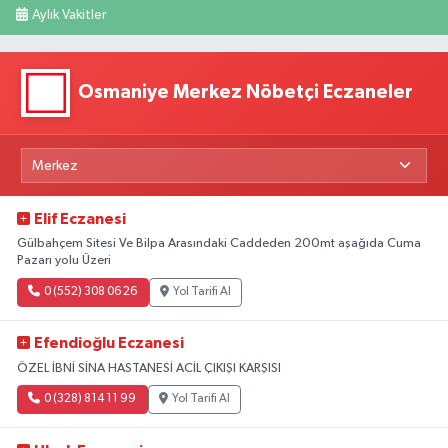
Aylık Vakitler
Osmaniye Merkez Nöbetçi Eczaneler
Elif Eczanesi
Gülbahçem Sitesi Ve Bilpa Arasındaki Caddeden 200mt aşağıda Cuma
Pazarı yolu Üzeri
0 (552) 308 06 26
Yol Tarifi Al
Efendioğlu Eczanesi
ÖZEL İBNİ SİNA HASTANESİ ACİL ÇIKIŞI KARŞISI
0 (328) 814 11 99
Yol Tarifi Al