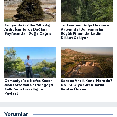
Konya'daki 2 Bin Yıllık Ağıl
Türkiye'nin Doğa Hazinesi
Ardıç İçin Toros Dağları
Artvin'de! Dünyanın En
Sayfasından Doğa Çağrısı
Büyük Piramidal Ladini
Dikkat Çekiyor
Osmaniye'de Nefes Kesen
Sardes Antik Kenti Nerede?
Manzara! Vali Serdengeçti
UNESCO'ya Giren Tarihi
Küllü'nün Güzelliğini
Kentin Önemi
Paylaştı
Yorumlar