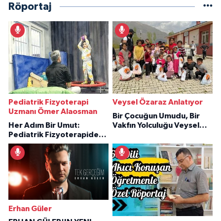
Röportaj
Pediatrik Fizyoterapi
Veysel Özaraz Anlatıyor
Uzmanı Ömer Alaosman
Bir Çocuğun Umudu, Bir
Her Adım Bir Umut:
Vakfın Yolculuğu Veysel
Pediatrik Fizyoterapiden
Özaraz Anlatıyor
İlham Veren Hikâyeler
Erhan Güler