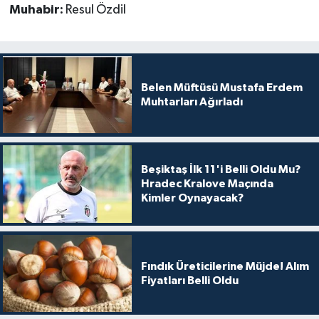
Muhabir:
Resul Özdil
Belen Müftüsü Mustafa Erdem
Muhtarları Ağırladı
Beşiktaş İlk 11'i Belli Oldu Mu?
Hradec Kralove Maçında
Kimler Oynayacak?
Fındık Üreticilerine Müjde! Alım
Fiyatları Belli Oldu