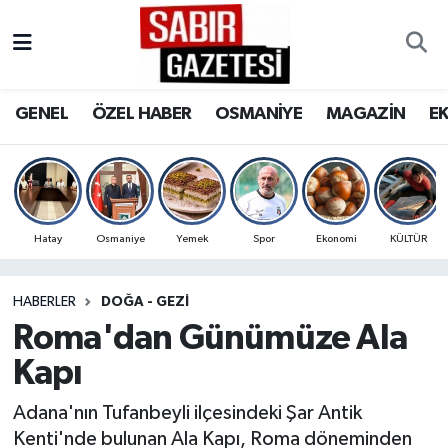
GENEL
Osmaniye Nöbetçi Eczaneler
GENEL
ÖZEL HABER
OSMANİYE
MAGAZİN
E
ÖZEL HABER
Osmaniye Hava Durumu
OSMANİYE
Osmaniye Trafik Yoğunluk Haritası
MAGAZİN
Süper Lig Puan Durumu ve Fikstür
Hatay
Osmaniye
Yemek
Spor
Ekonomi
KÜLTÜR
EKONOMİ
Tüm Manşetler
HABERLER
DOĞA - GEZI
Roma'dan Günümüze Ala
SPOR
Son Dakika Haberleri
Kapı
RESMİ İLANLAR
Haber Arşivi
Adana'nın Tufanbeyli ilçesindeki Şar Antik
Kenti'nde bulunan Ala Kapı, Roma döneminden