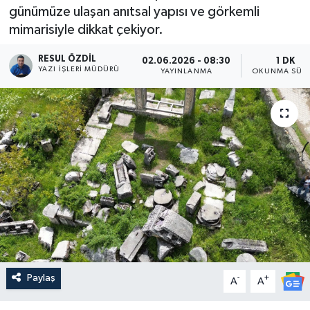
günümüze ulaşan anıtsal yapısı ve görkemli
mimarisiyle dikkat çekiyor.
RESUL ÖZDIL
02.06.2026 - 08:30
1 DK
YAZI İŞLERI MÜDÜRÜ
YAYINLANMA
OKUNMA SÜRE
Paylaş
-
+
A
A