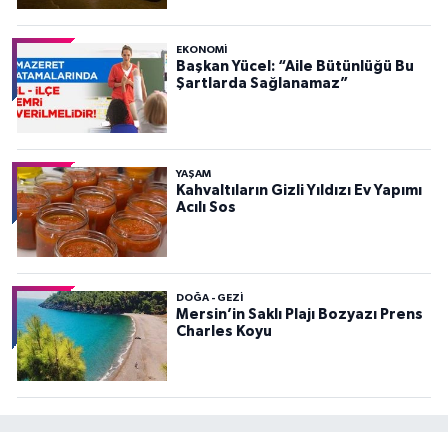
EKONOMI
Başkan Yücel: “Aile Bütünlüğü Bu
Şartlarda Sağlanamaz”
YAŞAM
Kahvaltıların Gizli Yıldızı Ev Yapımı
Acılı Sos
DOĞA - GEZI
Mersin’in Saklı Plajı Bozyazı Prens
Charles Koyu