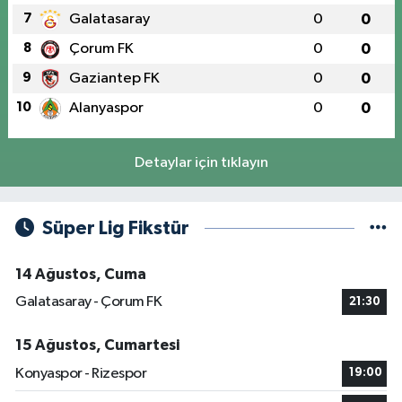
7
Galatasaray
0
0
8
Çorum FK
0
0
9
Gaziantep FK
0
0
10
Alanyaspor
0
0
Detaylar için tıklayın
Süper Lig Fikstür
14 Ağustos, Cuma
Galatasaray - Çorum FK
21:30
15 Ağustos, Cumartesi
Konyaspor - Rizespor
19:00