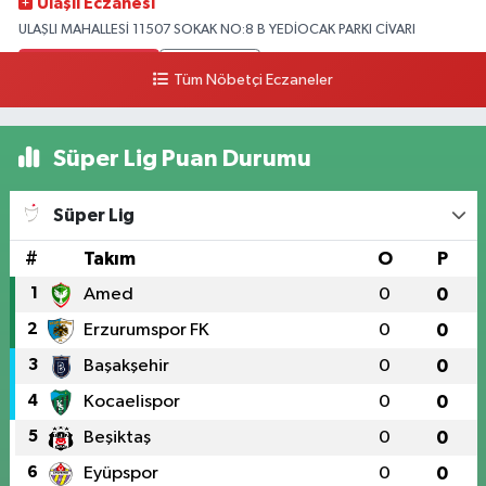
Ulaşlı Eczanesi
ULAŞLI MAHALLESİ 11507 SOKAK NO:8 B YEDİOCAK PARKI CİVARI
0 (546) 158 81 80
Yol Tarifi Al
Tüm Nöbetçi Eczaneler
Süper Lig Puan Durumu
Süper Lig
#
Takım
O
P
1
Amed
0
0
2
Erzurumspor FK
0
0
3
Başakşehir
0
0
4
Kocaelispor
0
0
5
Beşiktaş
0
0
6
Eyüpspor
0
0