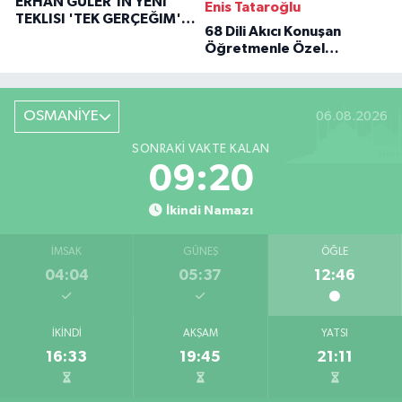
ERHAN GÜLER'IN YENI
Enis Tataroğlu
TEKLISI 'TEK GERÇEĞIM'LE
68 Dili Akıcı Konuşan
BÜYÜK DÖNÜŞÜ
Öğretmenle Özel
Röportaj
OSMANİYE
06.08.2026
SONRAKI VAKTE KALAN
09:19
İkindi Namazı
İMSAK
GÜNEŞ
ÖĞLE
04:04
05:37
12:46
İKINDI
AKŞAM
YATSI
16:33
19:45
21:11