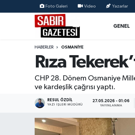
Foto Galeri
Video
Yazarlar
GENEL
Osmaniye Nöbetçi Eczaneler
GENEL
ÖZEL HABER
Osmaniye Hava Durumu
HABERLER
OSMANIYE
OSMANİYE
Osmaniye Trafik Yoğunluk Haritası
Rıza Tekerek
MAGAZİN
Süper Lig Puan Durumu ve Fikstür
CHP 28. Dönem Osmaniye Millet
EKONOMİ
Tüm Manşetler
ve kardeşlik çağrısı yaptı.
SPOR
Son Dakika Haberleri
RESUL ÖZDIL
27.05.2026 - 01:06
YAZI İŞLERI MÜDÜRÜ
YAYINLANMA
RESMİ İLANLAR
Haber Arşivi