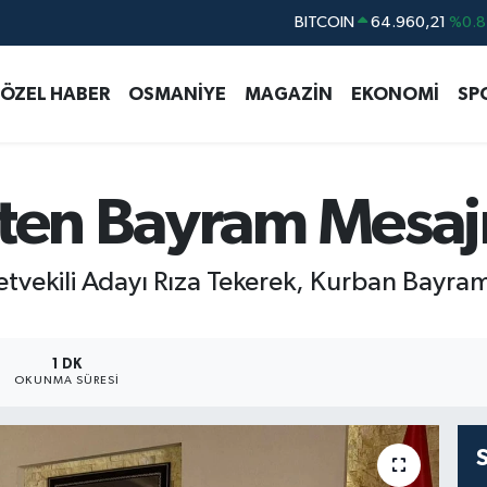
DOLAR
47,7436
%0.1
EURO
55,2510
%0.3
ÖZEL HABER
OSMANİYE
MAGAZİN
EKONOMİ
SP
STERLİN
64,4811
%0.3
GRAM ALTIN
6660.55
%0.0
BİST100
13.779
%-1
’ten Bayram Mesaj
BITCOIN
64.960,21
%0.8
vekili Adayı Rıza Tekerek, Kurban Bayram
1 DK
OKUNMA SÜRESI