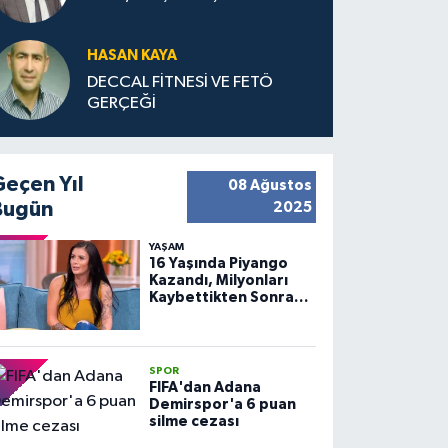
HASAN KAYA
DECCAL FİTNESİ VE FETÖ
GERÇEĞİ
Geçen Yıl
08 Ağustos
Bugün
2025
YAŞAM
16 Yaşında Piyango
Kazandı, Milyonları
Kaybettikten Sonra
Huzuru Buldu
SPOR
FIFA'dan Adana
Demirspor'a 6 puan
silme cezası