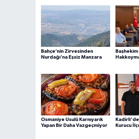
Bahçe’nin Zirvesinden
Başhekim 
Nurdağı’na Eşsiz Manzara
Hakkoymaz
Osmaniye Usulü Karnıyarık
Kadirli'de
Yapan Bir Daha Vazgeçmiyor
Kurucu İlç