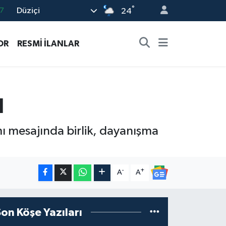
°
Düziçi
8
24
2
OR
RESMİ İLANLAR
8
3
4
ı
7
ı mesajında birlik, dayanışma
-
+
A
A
Son Köşe Yazıları