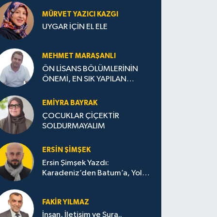
MÜRVET YAZICI KAZGI
UYGAR İÇİN EL ELE
MEHMET MARAŞANLI
ÖN LİSANS BÖLÜMLERİNİN
ÖNEMİ, EN SIK YAPILAN
HATALAR VE DOĞRU TERCİH
STRATEJİLERİ
EMIYRA BAYRAK
ÇOCUKLAR ÇİÇEKTİR
SOLDURMAYALIM
ERSIN ŞIMŞEK
Ersin Şimşek Yazdı:
Karadeniz’den Batum’a, Yolun
Bana Bıraktıkları
FAKIR YILMAZ
İnsan, İletişim ve Şura..