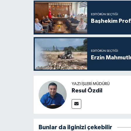
EDITÖRÜN SEÇTIĞI
Başhekim Prof
EDITÖRÜN SEÇTIĞI
Erzin Mahmutlu
YAZI İŞLERI MÜDÜRÜ
Resul Özdil
Bunlar da ilginizi çekebilir