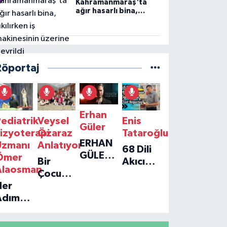
Kahramanmaraş'ta
ağır hasarlı bina,
yıkılırken iş
makinesinin üzerine
devrildi
Röportaj
Erhan
ediatrik
Veysel
Enis
Güler
izyoterapi
Özaraz
Tataroğlu
ERHAN
Uzmanı
Anlatıyor
68 Dili
GÜLER'IN
Ömer
Bir
Akıcı
YENI
Alaosman
Çocuğun
Konuşan
TEKLISI
Her
Umudu,
Öğretmenle
'TEK
Adım
Bir
Özel
GERÇEĞIM'LE
ir
Vakfın
Röportaj
BÜYÜK
Umut:
Yolculuğu