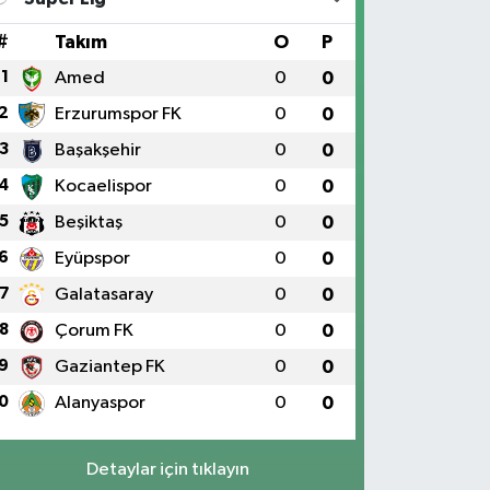
#
Takım
O
P
1
Amed
0
0
2
Erzurumspor FK
0
0
3
Başakşehir
0
0
4
Kocaelispor
0
0
5
Beşiktaş
0
0
6
Eyüpspor
0
0
7
Galatasaray
0
0
8
Çorum FK
0
0
9
Gaziantep FK
0
0
0
Alanyaspor
0
0
Detaylar için tıklayın