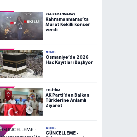
KAHRAMANMARAŞ
Kahramanmaraş’ta
Murat Kekilli konser
verdi
GENEL
Osmaniye’de 2026
Hac Kayıtları Başlıyor
POLITIKA
AK Parti’den Balkan
Türklerine Anlamlı
Ziyaret
GENEL
GÜNCELLEME -