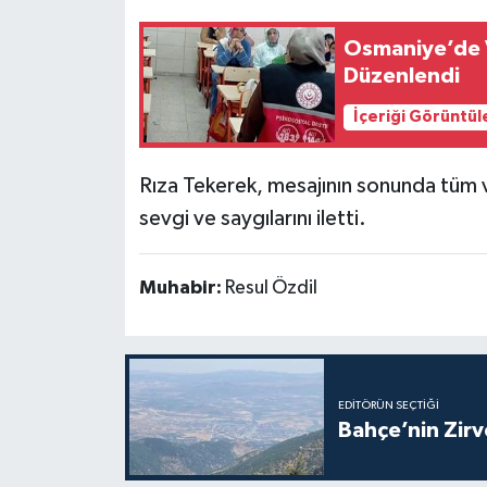
Osmaniye’de V
Düzenlendi
İçeriği Görüntül
Rıza Tekerek, mesajının sonunda tüm 
sevgi ve saygılarını iletti.
Muhabir:
Resul Özdil
EDITÖRÜN SEÇTIĞI
Bahçe’nin Zir