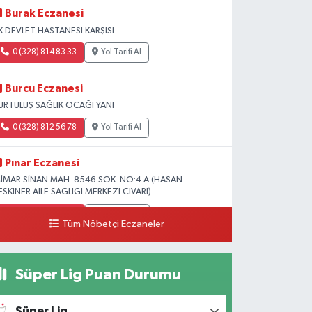
Burak Eczanesi
K DEVLET HASTANESİ KARŞISI
0 (328) 814 83 33
Yol Tarifi Al
Burcu Eczanesi
URTULUŞ SAĞLIK OCAĞI YANI
0 (328) 812 56 78
Yol Tarifi Al
Pınar Eczanesi
İMAR SİNAN MAH. 8546 SOK. NO:4 A (HASAN
ESKİNER AİLE SAĞLIĞI MERKEZİ CİVARI)
0 (328) 826 04 73
Yol Tarifi Al
Tüm Nöbetçi Eczaneler
Süper Lig Puan Durumu
Süper Lig