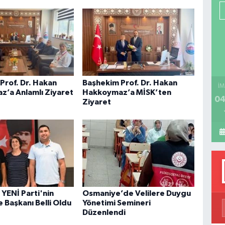
P
H
Prof. Dr. Hakan
Başhekim Prof. Dr. Hakan
İM
’a Anlamlı Ziyaret
Hakkoymaz’a MİSK’ten
04
Ziyaret
 YENİ Parti'nin
Osmaniye’de Velilere Duygu
e Başkanı Belli Oldu
Yönetimi Semineri
Düzenlendi