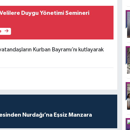
elilere Duygu Yönetimi Semineri
e
vatandaşların Kurban Bayramı’nı kutlayarak
vesinden Nurdağı’na Eşsiz Manzara