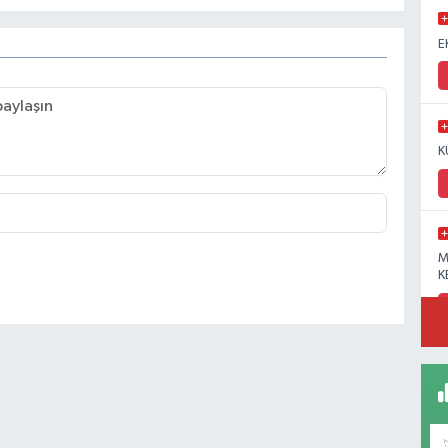
E
K
M
K