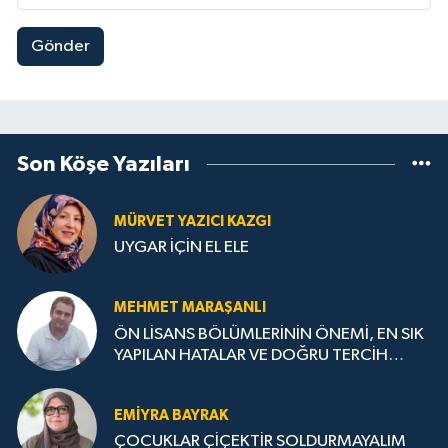
Gönder
Son Köşe Yazıları
MÜRVET YAZICI KAZGI
UYGAR İÇİN EL ELE
MEHMET MARAŞANLI
ÖN LİSANS BÖLÜMLERİNİN ÖNEMİ, EN SIK
YAPILAN HATALAR VE DOĞRU TERCİH
STRATEJİLERİ
EMIYRA BAYRAK
ÇOCUKLAR ÇİÇEKTİR SOLDURMAYALIM