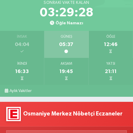
SONRAKI VAKTE KALAN
03:29:27
Öğle Namazı
İMSAK
GÜNEŞ
ÖĞLE
04:04
05:37
12:46
İKINDI
AKŞAM
YATSI
16:33
19:45
21:11
Aylık Vakitler
Osmaniye Merkez Nöbetçi Eczaneler