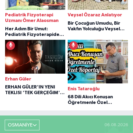
Pediatrik Fizyoterapi
Veysel Özaraz Anlatıyor
Uzmanı Ömer Alaosman
Bir Çocuğun Umudu, Bir
Her Adım Bir Umut:
Vakfın Yolculuğu Veysel
Pediatrik Fizyoterapiden
Özaraz Anlatıyor
İlham Veren Hikâyeler
Erhan Güler
ERHAN GÜLER'IN YENI
Enis Tataroğlu
TEKLISI 'TEK GERÇEĞIM'LE
68 Dili Akıcı Konuşan
BÜYÜK DÖNÜŞÜ
Öğretmenle Özel
Röportaj
OSMANİYE
06.08.2026