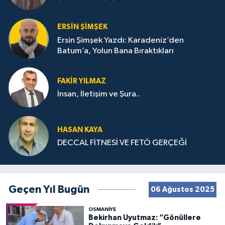
ERSIN ŞIMŞEK
Ersin Şimşek Yazdı: Karadeniz’den
Batum’a, Yolun Bana Bıraktıkları
FAKIR YILMAZ
İnsan, İletişim ve Şura..
HASAN KAYA
DECCAL FİTNESİ VE FETÖ GERÇEĞİ
Geçen Yıl Bugün
06 Ağustos 2025
OSMANIYE
Bekirhan Uyutmaz: “Gönüllere