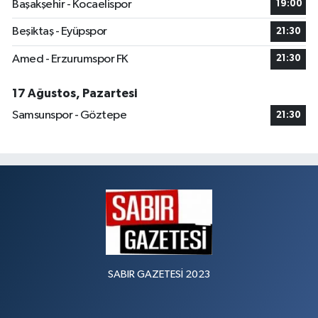
Başakşehir - Kocaelispor
19:00
Beşiktaş - Eyüpspor
21:30
Amed - Erzurumspor FK
21:30
17 Ağustos, Pazartesi
Samsunspor - Göztepe
21:30
SABIR GAZETESİ 2023