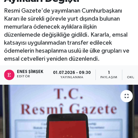
Resmi Gazete'de yayımlanan Cumhurbaşkanı
Kararı ile sürekli görevle yurt dışında bulunan
memurlara ödenecek aylıklara ilişkin
düzenlemede değişikliğe gidildi. Kararla, emsal
katsayısı uygulanmadan transfer edilecek
ödemelerin hesaplanma usulü ile ülke grupları ve
emsal cetvelleri yeniden düzenlendi.
ENES ŞIMŞEK
01.07.2026 - 09:30
1
EDITÖR
YAYINLANMA
PAYLAŞIM
OKUN