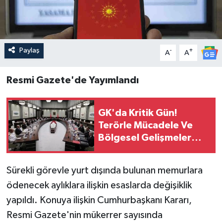
Paylaş
-
+
A
A
Resmi Gazete'de Yayımlandı
GK'da Kritik Gün!
Terörle Mücadele Ve
Bölgesel Gelişmeler
Masaya Yatırılacak
Sürekli görevle yurt dışında bulunan memurlara
ödenecek aylıklara ilişkin esaslarda değişiklik
yapıldı. Konuya ilişkin Cumhurbaşkanı Kararı,
Resmi Gazete'nin mükerrer sayısında