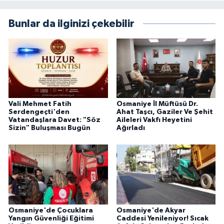
Bunlar da ilginizi çekebilir
Vali Mehmet Fatih
Osmaniye İl Müftüsü Dr.
Serdengeçti'den
Ahat Taşcı, Gaziler Ve Şehit
Vatandaşlara Davet: "Söz
Aileleri Vakfı Heyetini
Sizin" Buluşması Bugün
Ağırladı
Osmaniye'de Çocuklara
Osmaniye'de Akyar
Yangın Güvenliği Eğitimi
Caddesi Yenileniyor! Sıcak