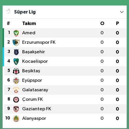
Süper Lig
#
Takım
O
P
1
Amed
0
0
2
Erzurumspor FK
0
0
3
Başakşehir
0
0
4
Kocaelispor
0
0
5
Beşiktaş
0
0
6
Eyüpspor
0
0
7
Galatasaray
0
0
8
Çorum FK
0
0
9
Gaziantep FK
0
0
10
Alanyaspor
0
0