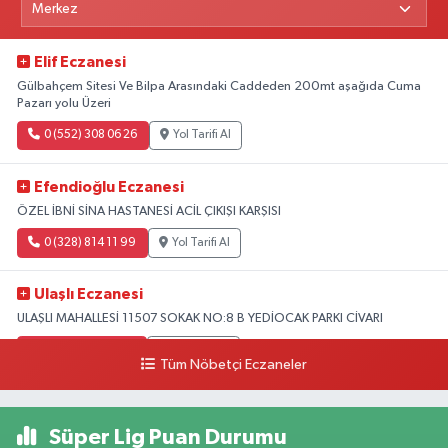
Elif Eczanesi
Gülbahçem Sitesi Ve Bilpa Arasındaki Caddeden 200mt aşağıda Cuma
Pazarı yolu Üzeri
0 (552) 308 06 26
Yol Tarifi Al
Efendioğlu Eczanesi
ÖZEL İBNİ SİNA HASTANESİ ACİL ÇIKIŞI KARŞISI
0 (328) 814 11 99
Yol Tarifi Al
Ulaşlı Eczanesi
ULAŞLI MAHALLESİ 11507 SOKAK NO:8 B YEDİOCAK PARKI CİVARI
0 (546) 158 81 80
Yol Tarifi Al
Tüm Nöbetçi Eczaneler
Süper Lig Puan Durumu