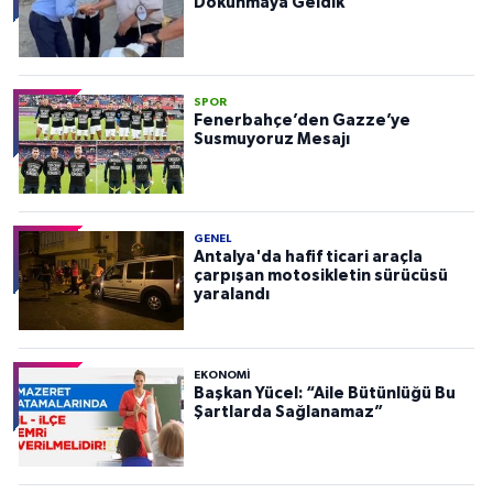
Dokunmaya Geldik”
SPOR
Fenerbahçe’den Gazze’ye
Susmuyoruz Mesajı
GENEL
Antalya'da hafif ticari araçla
çarpışan motosikletin sürücüsü
yaralandı
EKONOMI
Başkan Yücel: “Aile Bütünlüğü Bu
Şartlarda Sağlanamaz”