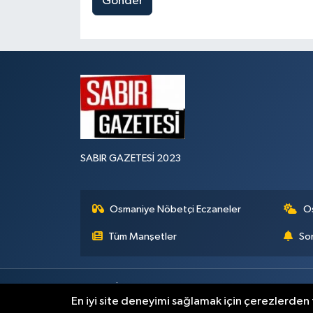
Gönder
SABIR GAZETESİ 2023
Osmaniye Nöbetçi Eczaneler
O
Tüm Manşetler
Son
Künye
İletişim
Gizlilik Sözleşmesi
En iyi site deneyimi sağlamak için çerezlerden f