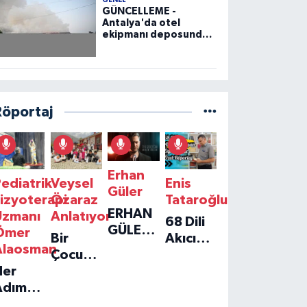
GENEL
GÜNCELLEME -
Antalya'da otel
ekipmanı deposunda
çıkan yangın kontrol
altına alındı
Röportaj
Erhan
ediatrik
Veysel
Enis
Güler
izyoterapi
Özaraz
Tataroğlu
ERHAN
Uzmanı
Anlatıyor
68 Dili
GÜLER'IN
Ömer
Bir
Akıcı
YENI
Alaosman
Çocuğun
Konuşan
TEKLISI
Her
Umudu,
Öğretmenle
'TEK
Adım
Bir
Özel
GERÇEĞIM'LE
ir
Vakfın
Röportaj