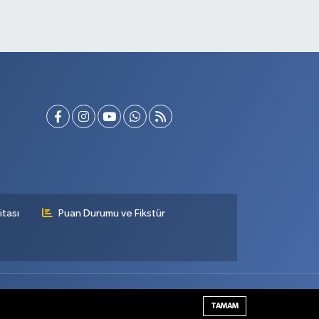
itası
Puan Durumu ve Fikstür
Haber Yazılımı:
TE Bilişim
TAMAM