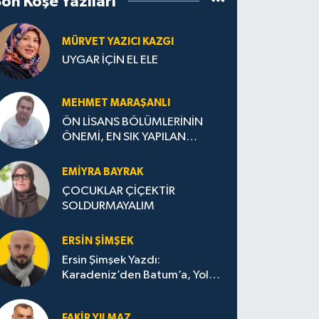
Son Köşe Yazıları
MÜRVET YAZICI KAZGI
UYGAR İÇİN EL ELE
MEHMET MARAŞANLI
ÖN LİSANS BÖLÜMLERİNİN
ÖNEMİ, EN SIK YAPILAN
HATALAR VE DOĞRU TERCİH
STRATEJİLERİ
EMIYRA BAYRAK
ÇOCUKLAR ÇİÇEKTİR
SOLDURMAYALIM
ERSIN ŞIMŞEK
Ersin Şimşek Yazdı:
Karadeniz’den Batum’a, Yolun
Bana Bıraktıkları
FAKIR YILMAZ