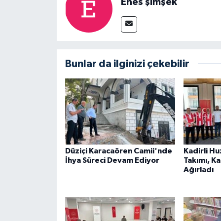
Enes şimşek
Bunlar da ilginizi çekebilir
Düziçi Karacaören Camii'nde
Kadirli H
İhya Süreci Devam Ediyor
Takımı, K
Ağırladı