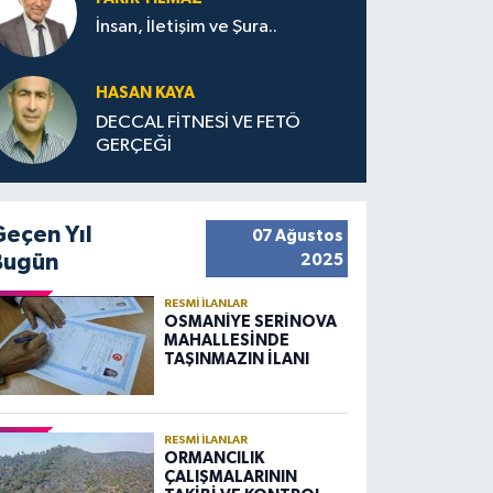
İnsan, İletişim ve Şura..
HASAN KAYA
DECCAL FİTNESİ VE FETÖ
GERÇEĞİ
Geçen Yıl
07 Ağustos
Bugün
2025
RESMI İLANLAR
OSMANİYE SERİNOVA
MAHALLESİNDE
TAŞINMAZIN İLANI
RESMI İLANLAR
ORMANCILIK
ÇALIŞMALARININ