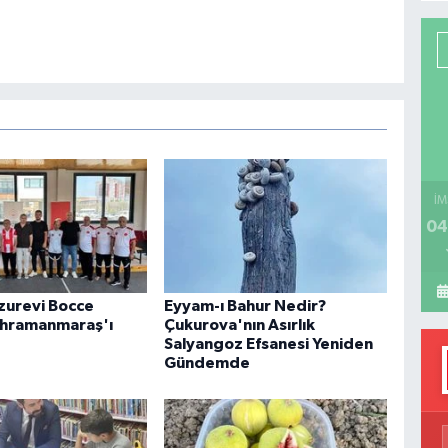
P
H
İM
04
uzurevi Bocce
Eyyam-ı Bahur Nedir?
ahramanmaraş'ı
Çukurova'nın Asırlık
Salyangoz Efsanesi Yeniden
Gündemde