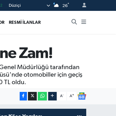
°
Düziçi
26
17
27
OR
RESMİ İLANLAR
35
59
19
ine Zam!
rı Genel Müdürlüğü tarafından
sü'nde otomobiller için geçiş
0 TL oldu.
-
+
A
A