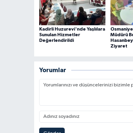
Kadirli Huzurevi'nde Yaşlılara
Osmaniye 
Sunulan Hizmetler
Müdürü B
Değerlendirildi
Hasanbeyl
Ziyaret
Yorumlar