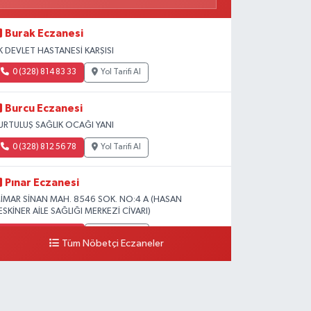
Burak Eczanesi
K DEVLET HASTANESİ KARŞISI
0 (328) 814 83 33
Yol Tarifi Al
Burcu Eczanesi
URTULUŞ SAĞLIK OCAĞI YANI
0 (328) 812 56 78
Yol Tarifi Al
Pınar Eczanesi
İMAR SİNAN MAH. 8546 SOK. NO:4 A (HASAN
ESKİNER AİLE SAĞLIĞI MERKEZİ CİVARI)
0 (328) 826 04 73
Yol Tarifi Al
Tüm Nöbetçi Eczaneler