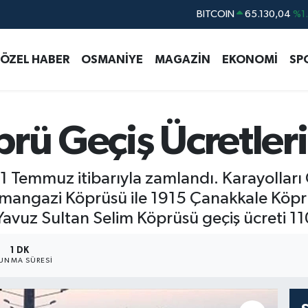
DOLAR
47,7106
%0.
EURO
55,1652
%0.
ÖZEL HABER
OSMANİYE
MAGAZİN
EKONOMİ
SP
STERLİN
64,4046
%0.
GRAM ALTIN
6648.99
%2.
BİST100
13.773
%-
prü Geçiş Ücretler
i 1 Temmuz itibarıyla zamlandı. Karayolla
smangazi Köprüsü ile 1915 Çanakkale Köprü
 Yavuz Sultan Selim Köprüsü geçiş ücreti 11
1 DK
UNMA SÜRESI