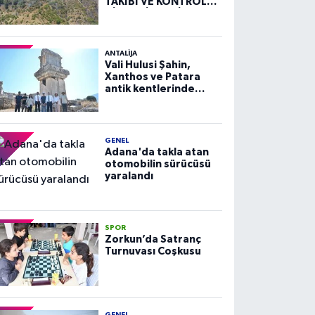
TAKİBİ VE KONTROLÜ
HİZMETİ ALIM İLANI
ANTALIJA
Vali Hulusi Şahin,
Xanthos ve Patara
antik kentlerinde
incelemelerde
bulundu
GENEL
Adana'da takla atan
otomobilin sürücüsü
yaralandı
SPOR
Zorkun’da Satranç
Turnuvası Coşkusu