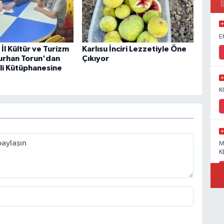
E
İl Kültür ve Turizm
Karlısu İnciri Lezzetiyle Öne
urhan Torun'dan
Çıkıyor
i Kütüphanesine
K
M
K