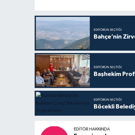
EDITÖRÜN SEÇTIĞI
Bahçe’nin Zir
EDITÖRÜN SEÇTIĞI
Başhekim Prof
EDITÖRÜN SEÇTIĞI
Böcekli Beledi
EDITÖR HAKKINDA