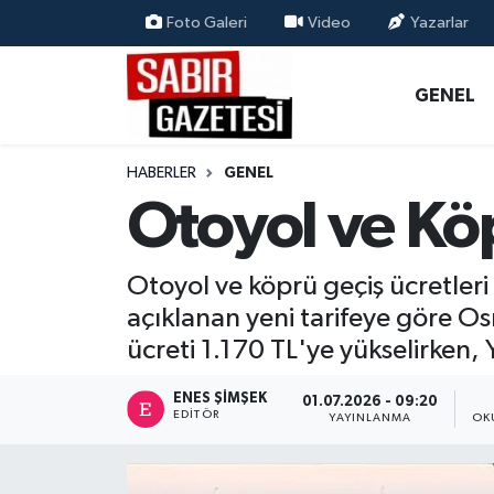
Foto Galeri
Video
Yazarlar
GENEL
Osmaniye Nöbetçi Eczaneler
GENEL
ÖZEL HABER
Osmaniye Hava Durumu
HABERLER
GENEL
OSMANİYE
Osmaniye Trafik Yoğunluk Haritası
Otoyol ve Kö
MAGAZİN
Süper Lig Puan Durumu ve Fikstür
Otoyol ve köprü geçiş ücretler
EKONOMİ
Tüm Manşetler
açıklanan yeni tarifeye göre O
ücreti 1.170 TL'ye yükselirken,
SPOR
Son Dakika Haberleri
ENES ŞIMŞEK
01.07.2026 - 09:20
EDITÖR
RESMİ İLANLAR
Haber Arşivi
YAYINLANMA
OK