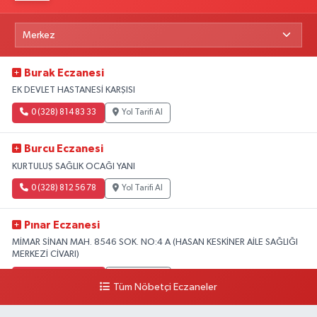
Burak Eczanesi
EK DEVLET HASTANESİ KARŞISI
0 (328) 814 83 33
Yol Tarifi Al
Burcu Eczanesi
KURTULUŞ SAĞLIK OCAĞI YANI
0 (328) 812 56 78
Yol Tarifi Al
Pınar Eczanesi
MİMAR SİNAN MAH. 8546 SOK. NO:4 A (HASAN KESKİNER AİLE SAĞLIĞI
MERKEZİ CİVARI)
0 (328) 826 04 73
Yol Tarifi Al
Tüm Nöbetçi Eczaneler