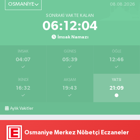
OSMANİYE
08.08.2026
SONRAKI VAKTE KALAN
06:12:03
İmsak Namazı
İMSAK
GÜNEŞ
ÖĞLE
04:07
05:39
12:46
İKINDI
AKŞAM
YATSI
16:32
19:43
21:09
Aylık Vakitler
Osmaniye Merkez Nöbetçi Eczaneler