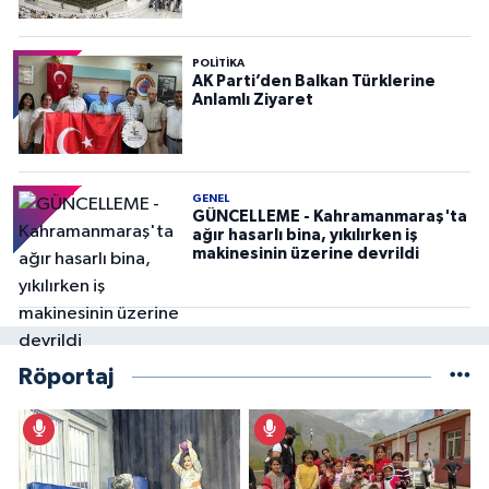
POLITIKA
AK Parti’den Balkan Türklerine
Anlamlı Ziyaret
GENEL
GÜNCELLEME - Kahramanmaraş'ta
ağır hasarlı bina, yıkılırken iş
makinesinin üzerine devrildi
Röportaj