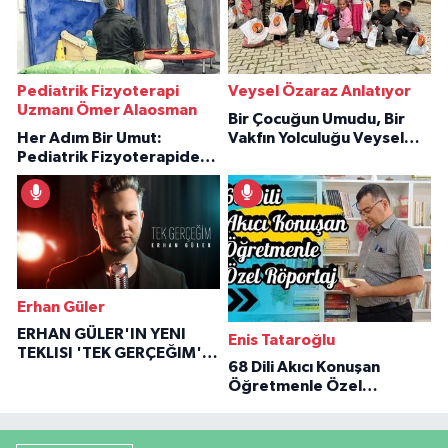
Pediatrik Fizyoterapi
Veysel Özaraz Anlatıyor
Uzmanı Ömer Alaosman
Bir Çocuğun Umudu, Bir
Her Adım Bir Umut:
Vakfın Yolculuğu Veysel
Pediatrik Fizyoterapiden
Özaraz Anlatıyor
İlham Veren Hikâyeler
Erhan Güler
ERHAN GÜLER'IN YENI
Enis Tataroğlu
TEKLISI 'TEK GERÇEĞIM'LE
68 Dili Akıcı Konuşan
BÜYÜK DÖNÜŞÜ
Öğretmenle Özel
Röportaj