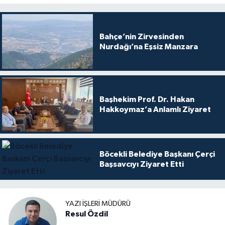
Bahçe’nin Zirvesinden
Nurdağı’na Eşsiz Manzara
Başhekim Prof. Dr. Hakan
Hakkoymaz’a Anlamlı Ziyaret
Böcekli Belediye Başkanı Çerçi
Başsavcıyı Ziyaret Etti
YAZI İŞLERI MÜDÜRÜ
Resul Özdil