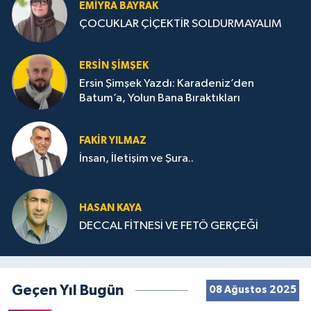
EMIYRA BAYRAK
ÇOCUKLAR ÇİÇEKTİR SOLDURMAYALIM
ERSIN ŞIMŞEK
Ersin Şimşek Yazdı: Karadeniz’den
Batum’a, Yolun Bana Bıraktıkları
FAKIR YILMAZ
İnsan, İletişim ve Şura..
HASAN KAYA
DECCAL FİTNESİ VE FETÖ GERÇEĞİ
Geçen Yıl Bugün
08 Ağustos 2025