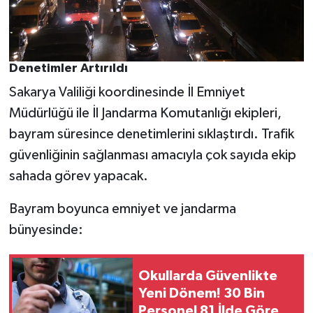
Denetimler Artırıldı
Sakarya Valiliği koordinesinde İl Emniyet
Müdürlüğü ile İl Jandarma Komutanlığı ekipleri,
bayram süresince denetimlerini sıklaştırdı. Trafik
güvenliğinin sağlanması amacıyla çok sayıda ekip
sahada görev yapacak.
Bayram boyunca emniyet ve jandarma
bünyesinde:
Okullarda Güvenlikte
Yeni Dönem! 30 Bin
Personel 81 İlde Göreve