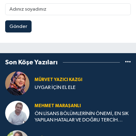
Gönder
Son Köşe Yazıları
MÜRVET YAZICI KAZGI
UYGAR İÇİN EL ELE
MEHMET MARAŞANLI
ÖN LİSANS BÖLÜMLERİNİN ÖNEMİ, EN SIK
YAPILAN HATALAR VE DOĞRU TERCİH
STRATEJİLERİ