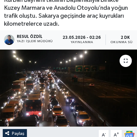
Kuzey Marmara ve Anadolu Otoyolu’nda yoğun
trafik oluştu. Sakarya geçişinde araç kuyrukları
kilometrelerce uzadı.
RESUL ÖZDIL
23.05.2026 - 02:26
2 DK
YAZI İŞLERI MÜDÜRÜ
YAYINLANMA
OKUNMA SÜRE
Paylaş
-
+
A
A