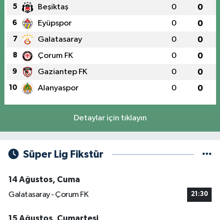
5
Beşiktaş
0
0
6
Eyüpspor
0
0
7
Galatasaray
0
0
8
Çorum FK
0
0
9
Gaziantep FK
0
0
10
Alanyaspor
0
0
Detaylar için tıklayın
Süper Lig Fikstür
14 Ağustos, Cuma
Galatasaray - Çorum FK
21:30
15 Ağustos, Cumartesi