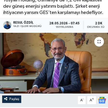
dev güneş enerjisi yatırımı başlattı. Şirket enerji
ihtiyacının yarısını GES’ten karşılamayı hedefliyor.
RESUL ÖZDIL
28.05.2026 - 07:45
2 DK
YAZI İŞLERI MÜDÜRÜ
YAYINLANMA
OKUNMA SÜRE
Paylaş
-
+
A
A