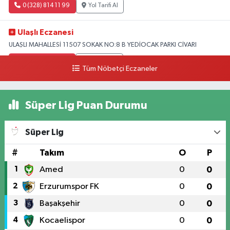
0 (328) 814 11 99
Yol Tarifi Al
Ulaşlı Eczanesi
ULAŞLI MAHALLESİ 11507 SOKAK NO:8 B YEDİOCAK PARKI CİVARI
0 (546) 158 81 80
Yol Tarifi Al
Tüm Nöbetçi Eczaneler
Süper Lig Puan Durumu
Süper Lig
#
Takım
O
P
1
Amed
0
0
2
Erzurumspor FK
0
0
3
Başakşehir
0
0
4
Kocaelispor
0
0