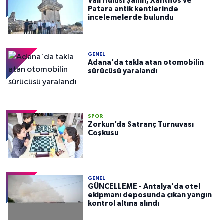
Vali Hulusi Şahin, Xanthos ve
Patara antik kentlerinde
incelemelerde bulundu
GENEL
Adana'da takla atan otomobilin
sürücüsü yaralandı
SPOR
Zorkun’da Satranç Turnuvası
Coşkusu
GENEL
GÜNCELLEME - Antalya'da otel
ekipmanı deposunda çıkan yangın
kontrol altına alındı