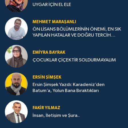
UYGAR İÇİN EL ELE
MEHMET MARAŞANLI
ÖN LİSANS BÖLÜMLERİNİN ÖNEMİ, EN SIK
YAPILAN HATALAR VE DOĞRU TERCİH
STRATEJİLERİ
EMIYRA BAYRAK
ÇOCUKLAR ÇİÇEKTİR SOLDURMAYALIM
ERSIN ŞIMŞEK
Ersin Şimşek Yazdı: Karadeniz’den
Batum’a, Yolun Bana Bıraktıkları
FAKIR YILMAZ
İnsan, İletişim ve Şura..