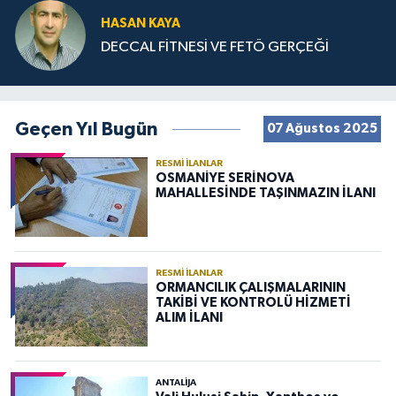
HASAN KAYA
DECCAL FİTNESİ VE FETÖ GERÇEĞİ
Geçen Yıl Bugün
07 Ağustos 2025
RESMI İLANLAR
OSMANİYE SERİNOVA
MAHALLESİNDE TAŞINMAZIN İLANI
RESMI İLANLAR
ORMANCILIK ÇALIŞMALARININ
TAKİBİ VE KONTROLÜ HİZMETİ
ALIM İLANI
ANTALIJA