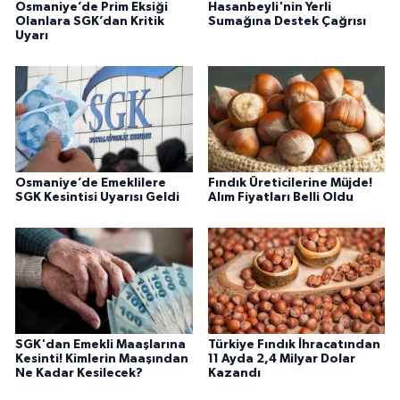
Osmaniye’de Prim Eksiği
Hasanbeyli'nin Yerli
Olanlara SGK’dan Kritik
Sumağına Destek Çağrısı
Uyarı
Osmaniye’de Emeklilere
Fındık Üreticilerine Müjde!
SGK Kesintisi Uyarısı Geldi
Alım Fiyatları Belli Oldu
SGK'dan Emekli Maaşlarına
Türkiye Fındık İhracatından
Kesinti! Kimlerin Maaşından
11 Ayda 2,4 Milyar Dolar
Ne Kadar Kesilecek?
Kazandı