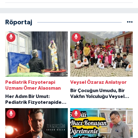
Röportaj
Pediatrik Fizyoterapi
Veysel Özaraz Anlatıyor
Uzmanı Ömer Alaosman
Bir Çocuğun Umudu, Bir
Her Adım Bir Umut:
Vakfın Yolculuğu Veysel
Pediatrik Fizyoterapiden
Özaraz Anlatıyor
İlham Veren Hikâyeler