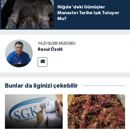
Niğde'deki Gümüşler
Manastırı Tarihe Işık Tutuyor
Mu?
YAZI İŞLERI MÜDÜRÜ
Resul Özdil
Bunlar da ilginizi çekebilir