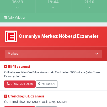
16:33
19:44
21:10
Aylık Vakitler
Osmaniye Merkez Nöbetçi Eczaneler
Elif Eczanesi
Gülbahçem Sitesi Ve Bilpa Arasındaki Caddeden 200mt aşağıda Cuma
Pazarı yolu Üzeri
0 (552) 308 06 26
Yol Tarifi Al
Efendioğlu Eczanesi
ÖZEL İBNİ SİNA HASTANESİ ACİL ÇIKIŞI KARŞISI