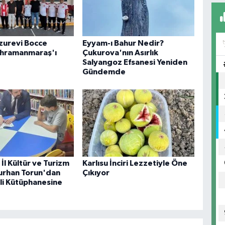
uzurevi Bocce
Eyyam-ı Bahur Nedir?
ahramanmaraş'ı
Çukurova'nın Asırlık
Salyangoz Efsanesi Yeniden
Gündemde
İl Kültür ve Turizm
Karlısu İnciri Lezzetiyle Öne
urhan Torun'dan
Çıkıyor
i Kütüphanesine