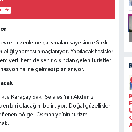
e
yor
evre düzenleme çalışmaları sayesinde Saklı
hipliği yapması amaçlanıyor. Yapılacak tesisler
em yerli hem de şehir dışından gelen turistler
inasyon haline gelmesi planlanıyor.
lacak
P
likte Karaçay Saklı Şelalesi’nin Akdeniz
F
n biri olacağını belirtiyor. Doğal güzellikleri
eflenen bölge, Osmaniye’nin turizm
cak.