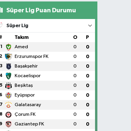
Süper Lig Puan Durumu
Süper Lig
#
Takım
O
P
1
Amed
0
0
2
Erzurumspor FK
0
0
3
Başakşehir
0
0
4
Kocaelispor
0
0
5
Beşiktaş
0
0
6
Eyüpspor
0
0
7
Galatasaray
0
0
8
Çorum FK
0
0
9
Gaziantep FK
0
0