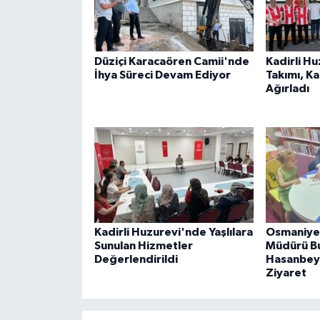
Düziçi Karacaören Camii'nde
Kadirli H
İhya Süreci Devam Ediyor
Takımı, K
Ağırladı
Kadirli Huzurevi'nde Yaşlılara
Osmaniye 
Sunulan Hizmetler
Müdürü B
Değerlendirildi
Hasanbeyl
Ziyaret