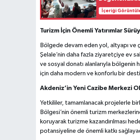
İçeriği Görüntül
Turizm İçin Önemli Yatırımlar Sürü
Bölgede devam eden yol, altyapı ve ç
Şelale’nin daha fazla ziyaretçiye ev sa
ve sosyal donatı alanlarıyla bölgenin h
için daha modern ve konforlu bir dest
Akdeniz’in Yeni Cazibe Merkezi O
Yetkililer, tamamlanacak projelerle bir
Bölgesi’nin önemli turizm merkezlerinde
koruyarak turizme kazandırılması hed
potansiyeline de önemli katkı sağlaya