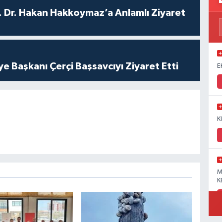
. Dr. Hakan Hakkoymaz’a Anlamlı Ziyaret
ye Başkanı Çerçi Başsavcıyı Ziyaret Etti
E
K
M
K