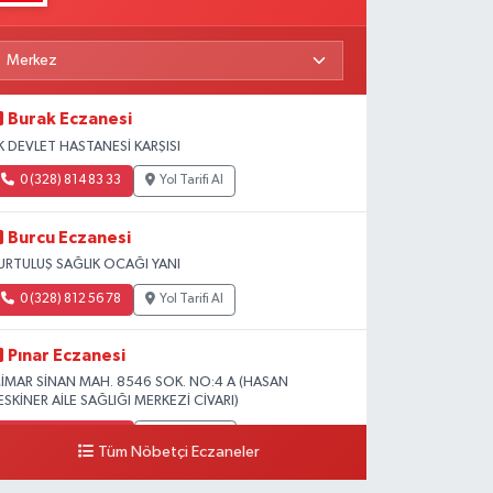
Burak Eczanesi
K DEVLET HASTANESİ KARŞISI
0 (328) 814 83 33
Yol Tarifi Al
Burcu Eczanesi
URTULUŞ SAĞLIK OCAĞI YANI
0 (328) 812 56 78
Yol Tarifi Al
Pınar Eczanesi
İMAR SİNAN MAH. 8546 SOK. NO:4 A (HASAN
ESKİNER AİLE SAĞLIĞI MERKEZİ CİVARI)
0 (328) 826 04 73
Yol Tarifi Al
Tüm Nöbetçi Eczaneler