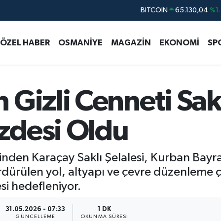
DOLAR
47,7106
%0.1
EURO
55,1652
%0.2
ÖZEL HABER
OSMANİYE
MAGAZİN
EKONOMİ
SP
STERLİN
64,4046
%0.3
GRAM ALTIN
6618.49
%2.1
BİST100
13.773
%-1
Gizli Cenneti Sakl
BITCOIN
65.130,04
%1.
zdesi Oldu
inden Karaçay Saklı Şelalesi, Kurban Bay
ürdürülen yol, altyapı ve çevre düzenleme ç
si hedefleniyor.
31.05.2026 - 07:33
1 DK
GÜNCELLEME
OKUNMA SÜRESI