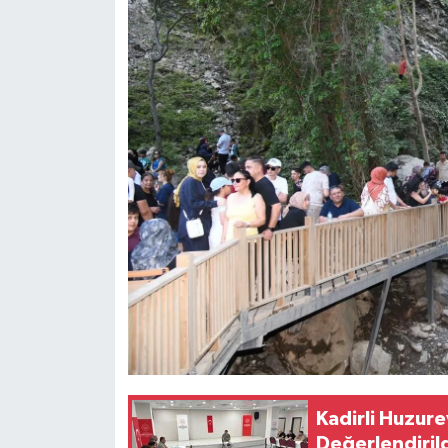
Kadirli Huzure
Değerlendiril