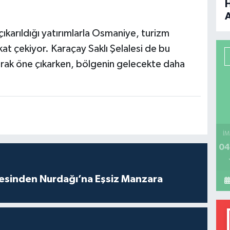
B
çıkarıldığı yatırımlarla Osmaniye, turizm
at çekiyor. Karaçay Saklı Şelalesi de bu
P
larak öne çıkarken, bölgenin gelecekte daha
H
İM
04
vesinden Nurdağı’na Eşsiz Manzara