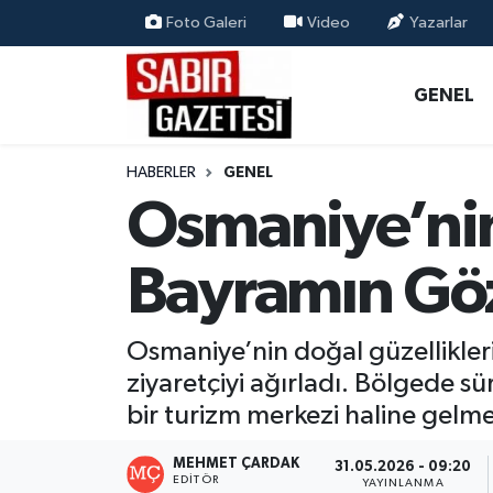
Foto Galeri
Video
Yazarlar
GENEL
Osmaniye Nöbetçi Eczaneler
GENEL
ÖZEL HABER
Osmaniye Hava Durumu
HABERLER
GENEL
OSMANİYE
Osmaniye Trafik Yoğunluk Haritası
Osmaniye’nin 
MAGAZİN
Süper Lig Puan Durumu ve Fikstür
Bayramın Gö
EKONOMİ
Tüm Manşetler
Osmaniye’nin doğal güzellikler
SPOR
Son Dakika Haberleri
ziyaretçiyi ağırladı. Bölgede s
bir turizm merkezi haline gelme
RESMİ İLANLAR
Haber Arşivi
MEHMET ÇARDAK
31.05.2026 - 09:20
EDITÖR
YAYINLANMA