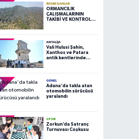
RESMI İLANLAR
ORMANCILIK
ÇALIŞMALARININ
TAKİBİ VE KONTROLÜ
HİZMETİ ALIM İLANI
ANTALIJA
Vali Hulusi Şahin,
Xanthos ve Patara
antik kentlerinde
incelemelerde
bulundu
GENEL
Adana'da takla atan
otomobilin sürücüsü
yaralandı
SPOR
Zorkun’da Satranç
Turnuvası Coşkusu