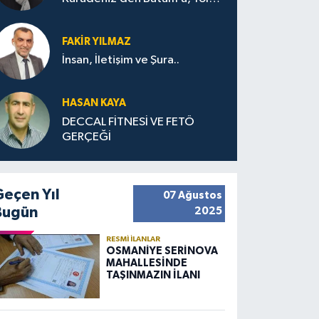
Bana Bıraktıkları
FAKIR YILMAZ
İnsan, İletişim ve Şura..
HASAN KAYA
DECCAL FİTNESİ VE FETÖ
GERÇEĞİ
Geçen Yıl
07 Ağustos
Bugün
2025
RESMI İLANLAR
OSMANİYE SERİNOVA
MAHALLESİNDE
TAŞINMAZIN İLANI