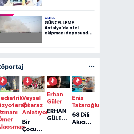
GENEL
GÜNCELLEME -
Antalya'da otel
ekipmanı deposunda
çıkan yangın kontrol
altına alındı
Röportaj
Erhan
ediatrik
Veysel
Enis
Güler
izyoterapi
Özaraz
Tataroğlu
ERHAN
Uzmanı
Anlatıyor
68 Dili
GÜLER'IN
Ömer
Bir
Akıcı
YENI
Alaosman
Çocuğun
Konuşan
TEKLISI