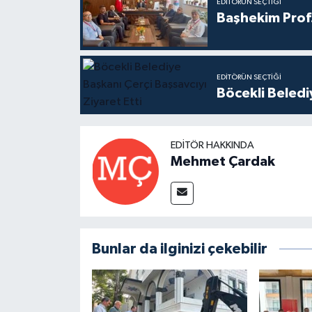
EDITÖRÜN SEÇTIĞI
Başhekim Prof
EDITÖRÜN SEÇTIĞI
Böcekli Beledi
EDITÖR HAKKINDA
Mehmet Çardak
Bunlar da ilginizi çekebilir