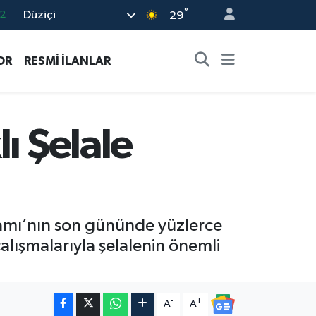
°
Düziçi
7
29
7
OR
RESMİ İLANLAR
5
2
9
ı Şelale
2
ramı’nın son gününde yüzlerce
alışmalarıyla şelalenin önemli
-
+
A
A