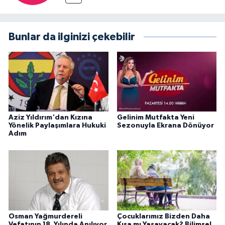
Bunlar da ilginizi çekebilir
Aziz Yıldırım'dan Kızına
Gelinim Mutfakta Yeni
Yönelik Paylaşımlara Hukuki
Sezonuyla Ekrana Dönüyor
Adım
Osman Yağmurdereli
Çocuklarımız Bizden Daha
Vefatının 18. Yılında Anılıyor
Kısa mı Yaşayacak? Bilimsel