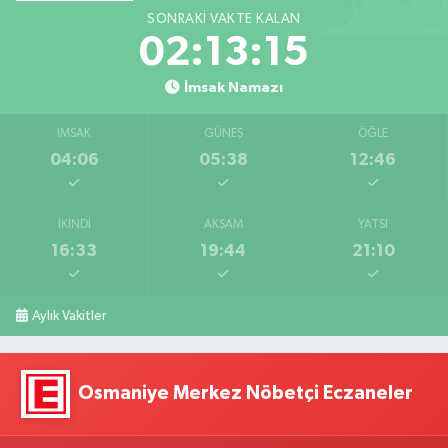
SONRAKI VAKTE KALAN
02:13:15
İmsak Namazı
İMSAK
GÜNEŞ
ÖĞLE
04:06
05:38
12:46
İKINDI
AKŞAM
YATSI
16:33
19:44
21:10
Aylık Vakitler
Osmaniye Merkez Nöbetçi Eczaneler