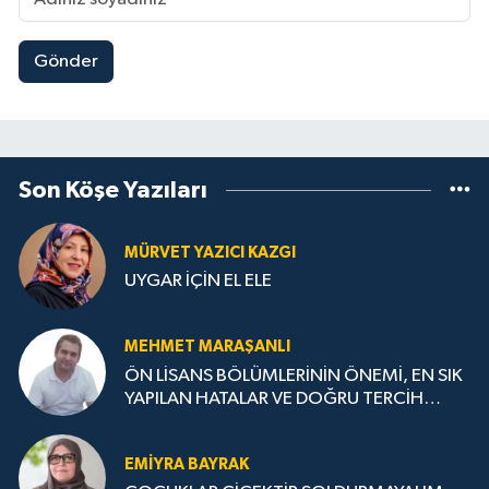
Gönder
Son Köşe Yazıları
MÜRVET YAZICI KAZGI
UYGAR İÇİN EL ELE
MEHMET MARAŞANLI
ÖN LİSANS BÖLÜMLERİNİN ÖNEMİ, EN SIK
YAPILAN HATALAR VE DOĞRU TERCİH
STRATEJİLERİ
EMIYRA BAYRAK