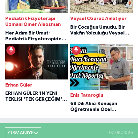
Pediatrik Fizyoterapi
Veysel Özaraz Anlatıyor
Uzmanı Ömer Alaosman
Bir Çocuğun Umudu, Bir
Her Adım Bir Umut:
Vakfın Yolculuğu Veysel
Pediatrik Fizyoterapiden
Özaraz Anlatıyor
İlham Veren Hikâyeler
Erhan Güler
ERHAN GÜLER'IN YENI
Enis Tataroğlu
TEKLISI 'TEK GERÇEĞIM'LE
68 Dili Akıcı Konuşan
BÜYÜK DÖNÜŞÜ
Öğretmenle Özel
Röportaj
OSMANİYE
07.08.2026