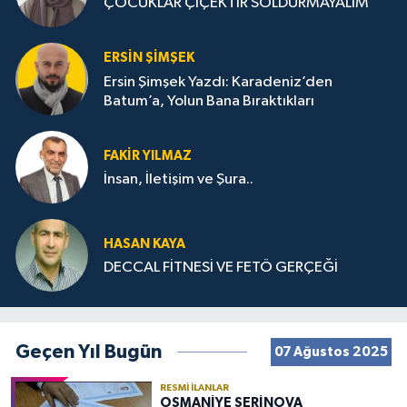
ÇOCUKLAR ÇİÇEKTİR SOLDURMAYALIM
ERSIN ŞIMŞEK
Ersin Şimşek Yazdı: Karadeniz’den
Batum’a, Yolun Bana Bıraktıkları
FAKIR YILMAZ
İnsan, İletişim ve Şura..
HASAN KAYA
DECCAL FİTNESİ VE FETÖ GERÇEĞİ
Geçen Yıl Bugün
07 Ağustos 2025
RESMI İLANLAR
OSMANİYE SERİNOVA