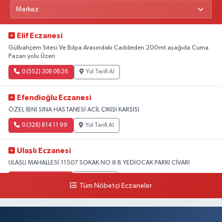
Elif Eczanesi
Gülbahçem Sitesi Ve Bilpa Arasındaki Caddeden 200mt aşağıda Cuma
Pazarı yolu Üzeri
0 (552) 308 06 26
Yol Tarifi Al
Efendioğlu Eczanesi
ÖZEL İBNİ SİNA HASTANESİ ACİL ÇIKIŞI KARŞISI
0 (328) 814 11 99
Yol Tarifi Al
Ulaşlı Eczanesi
ULAŞLI MAHALLESİ 11507 SOKAK NO:8 B YEDİOCAK PARKI CİVARI
0 (546) 158 81 80
Yol Tarifi Al
Tüm Nöbetçi Eczaneler