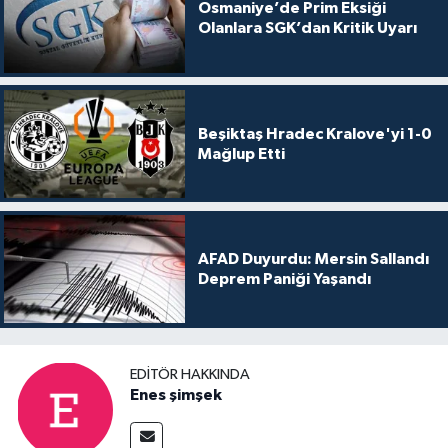
Osmaniye’de Prim Eksiği
Olanlara SGK’dan Kritik Uyarı
Beşiktaş Hradec Kralove'yi 1-0
Mağlup Etti
AFAD Duyurdu: Mersin Sallandı
Deprem Paniği Yaşandı
EDITÖR HAKKINDA
Enes şimşek