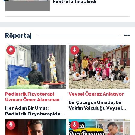
kontrol altına alındı
Röportaj
Pediatrik Fizyoterapi
Veysel Özaraz Anlatıyor
Uzmanı Ömer Alaosman
Bir Çocuğun Umudu, Bir
Her Adım Bir Umut:
Vakfın Yolculuğu Veysel
Pediatrik Fizyoterapiden
Özaraz Anlatıyor
İlham Veren Hikâyeler