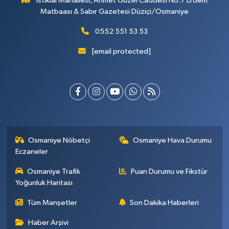
İstiklal Mahallesi, Ahmet Güzel Caddesi No:7 Erdem
Matbaası & Sabır Gazetesi Düziçi/Osmaniye
0552 551 53 53
[email protected]
Osmaniye Nöbetçi
Osmaniye Hava Durumu
Eczaneler
Osmaniye Trafik
Puan Durumu ve Fikstür
Yoğunluk Haritası
Tüm Manşetler
Son Dakika Haberleri
Haber Arşivi