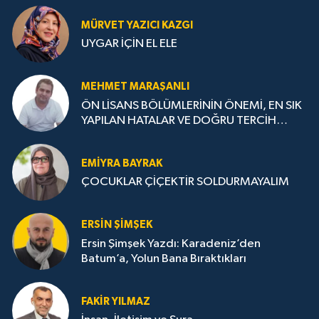
MÜRVET YAZICI KAZGI
UYGAR İÇİN EL ELE
MEHMET MARAŞANLI
ÖN LİSANS BÖLÜMLERİNİN ÖNEMİ, EN SIK
YAPILAN HATALAR VE DOĞRU TERCİH
STRATEJİLERİ
EMIYRA BAYRAK
ÇOCUKLAR ÇİÇEKTİR SOLDURMAYALIM
ERSIN ŞIMŞEK
Ersin Şimşek Yazdı: Karadeniz’den
Batum’a, Yolun Bana Bıraktıkları
FAKIR YILMAZ