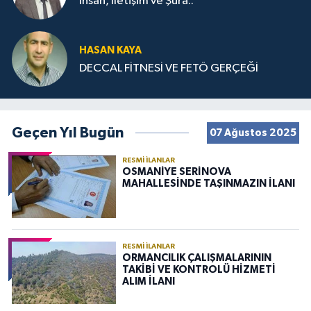
İnsan, İletişim ve Şura..
HASAN KAYA
DECCAL FİTNESİ VE FETÖ GERÇEĞİ
Geçen Yıl Bugün
07 Ağustos 2025
RESMI İLANLAR
OSMANİYE SERİNOVA
MAHALLESİNDE TAŞINMAZIN İLANI
RESMI İLANLAR
ORMANCILIK ÇALIŞMALARININ
TAKİBİ VE KONTROLÜ HİZMETİ
ALIM İLANI