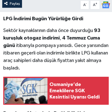
Paylaş
-
+
A
A
LPG İndirimi Bugün Yürürlüğe Girdi
Sektör kaynaklarının daha önce duyurduğu
93
kuruşluk otogaz indirimi
,
4 Temmuz Cuma
günü
itibarıyla pompaya yansıdı. Gece yarısından
itibaren geçerli olan indirimle birlikte LPG kullanan
araç sahipleri daha düşük fiyattan yakıt almaya
başladı.
Osmaniye’de
Emeklilere SGK
Kesintisi Uyarısı Geldi