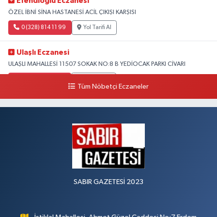
Efendioğlu Eczanesi
ÖZEL İBNİ SİNA HASTANESİ ACİL ÇIKIŞI KARŞISI
0 (328) 814 11 99
Yol Tarifi Al
Ulaşlı Eczanesi
ULAŞLI MAHALLESİ 11507 SOKAK NO:8 B YEDİOCAK PARKI CİVARI
0 (546) 158 81 80
Yol Tarifi Al
Tüm Nöbetçi Eczaneler
SABIR GAZETESİ 2023