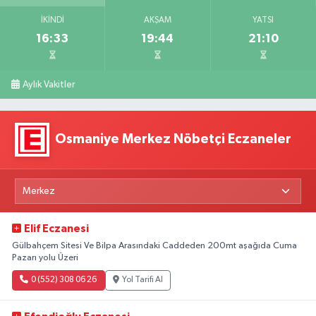
İKINDI
AKŞAM
YATSI
16:33
19:44
21:10
Aylık Vakitler
Osmaniye Merkez Nöbetçi Eczaneler
Elif Eczanesi
Gülbahçem Sitesi Ve Bilpa Arasındaki Caddeden 200mt aşağıda Cuma
Pazarı yolu Üzeri
0 (552) 308 06 26
Yol Tarifi Al