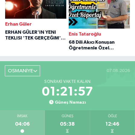
Erhan Güler
ERHAN GÜLER'IN YENI
Enis Tataroğlu
TEKLISI 'TEK GERÇEĞIM'LE
68 Dili Akıcı Konuşan
BÜYÜK DÖNÜŞÜ
Öğretmenle Özel
Röportaj
OSMANİYE
07.08.2026
SONRAKI VAKTE KALAN
01:21:56
Güneş Namazı
İMSAK
GÜNEŞ
ÖĞLE
04:06
05:38
12:46