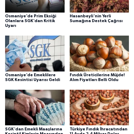
Osmaniye’de Prim Eksiği
Hasanbeyli'nin Yerli
Olanlara SGK’dan Kritik
Sumağına Destek Çağrısı
Uyarı
Osmaniye’de Emeklilere
Fındık Üreticilerine Müjde!
SGK Kesintisi Uyarısı Geldi
Alım Fiyatları Belli Oldu
SGK'dan Emekli Maaşlarına
Türkiye Fındık İhracatından
Kesinti! Kimlerin Maaşından
11 Ayda 2,4 Milyar Dolar