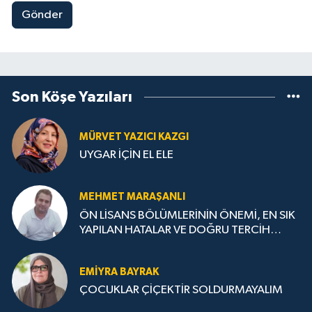
Gönder
Son Köşe Yazıları
MÜRVET YAZICI KAZGI
UYGAR İÇİN EL ELE
MEHMET MARAŞANLI
ÖN LİSANS BÖLÜMLERİNİN ÖNEMİ, EN SIK
YAPILAN HATALAR VE DOĞRU TERCİH
STRATEJİLERİ
EMIYRA BAYRAK
ÇOCUKLAR ÇİÇEKTİR SOLDURMAYALIM