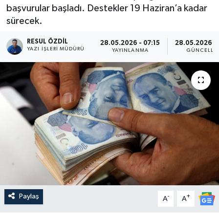
başvurular başladı. Destekler 19 Haziran’a kadar
sürecek.
RESUL ÖZDIL
28.05.2026 - 07:15
28.05.2026 -
YAZI İŞLERI MÜDÜRÜ
YAYINLANMA
GÜNCELLE
Paylaş
-
+
A
A