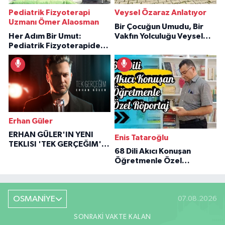
Pediatrik Fizyoterapi
Veysel Özaraz Anlatıyor
Uzmanı Ömer Alaosman
Bir Çocuğun Umudu, Bir
Her Adım Bir Umut:
Vakfın Yolculuğu Veysel
Pediatrik Fizyoterapiden
Özaraz Anlatıyor
İlham Veren Hikâyeler
Erhan Güler
ERHAN GÜLER'IN YENI
Enis Tataroğlu
TEKLISI 'TEK GERÇEĞIM'LE
68 Dili Akıcı Konuşan
BÜYÜK DÖNÜŞÜ
Öğretmenle Özel
Röportaj
OSMANİYE
07.08.2026
SONRAKI VAKTE KALAN