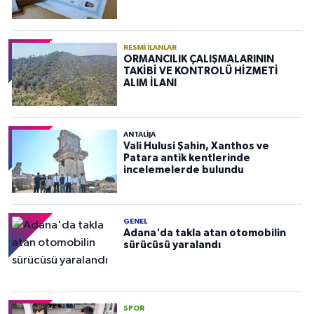
RESMI İLANLAR
ORMANCILIK ÇALIŞMALARININ
TAKİBİ VE KONTROLÜ HİZMETİ
ALIM İLANI
ANTALIJA
Vali Hulusi Şahin, Xanthos ve
Patara antik kentlerinde
incelemelerde bulundu
GENEL
Adana'da takla atan otomobilin
sürücüsü yaralandı
SPOR