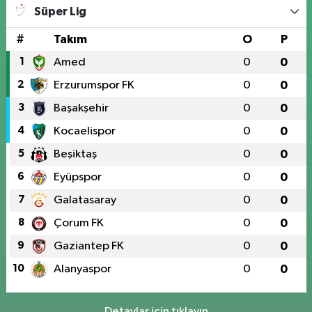
Süper Lig
#
Takım
O
P
1
Amed
0
0
2
Erzurumspor FK
0
0
3
Başakşehir
0
0
4
Kocaelispor
0
0
5
Beşiktaş
0
0
6
Eyüpspor
0
0
7
Galatasaray
0
0
8
Çorum FK
0
0
9
Gaziantep FK
0
0
10
Alanyaspor
0
0
Detaylar için tıklayın