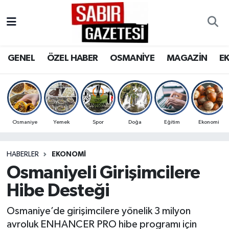
GENEL
Osmaniye Nöbetçi Eczaneler
GENEL
ÖZEL HABER
OSMANİYE
MAGAZİN
E
ÖZEL HABER
Osmaniye Hava Durumu
OSMANİYE
Osmaniye Trafik Yoğunluk Haritası
MAGAZİN
Süper Lig Puan Durumu ve Fikstür
Osmaniye
Yemek
Spor
Doğa
Eğitim
Ekonomi
EKONOMİ
Tüm Manşetler
HABERLER
EKONOMI
Osmaniyeli Girişimcilere
SPOR
Son Dakika Haberleri
Hibe Desteği
RESMİ İLANLAR
Haber Arşivi
Osmaniye’de girişimcilere yönelik 3 milyon
avroluk ENHANCER PRO hibe programı için