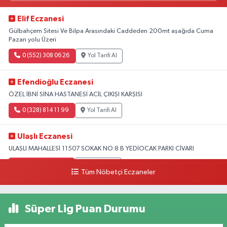
Elif Eczanesi
Gülbahçem Sitesi Ve Bilpa Arasındaki Caddeden 200mt aşağıda Cuma
Pazarı yolu Üzeri
0 (552) 308 06 26
Yol Tarifi Al
Efendioğlu Eczanesi
ÖZEL İBNİ SİNA HASTANESİ ACİL ÇIKIŞI KARŞISI
0 (328) 814 11 99
Yol Tarifi Al
Ulaşlı Eczanesi
ULAŞLI MAHALLESİ 11507 SOKAK NO:8 B YEDİOCAK PARKI CİVARI
0 (546) 158 81 80
Yol Tarifi Al
Tüm Nöbetçi Eczaneler
Süper Lig Puan Durumu