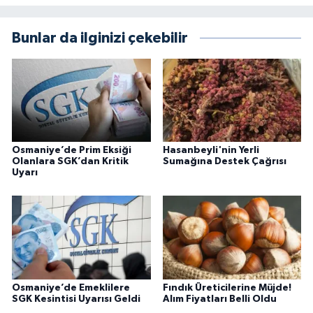
Bunlar da ilginizi çekebilir
Osmaniye’de Prim Eksiği
Hasanbeyli'nin Yerli
Olanlara SGK’dan Kritik
Sumağına Destek Çağrısı
Uyarı
Osmaniye’de Emeklilere
Fındık Üreticilerine Müjde!
SGK Kesintisi Uyarısı Geldi
Alım Fiyatları Belli Oldu