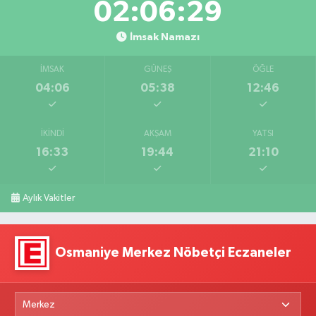
02:06:28
İmsak Namazı
İMSAK
GÜNEŞ
ÖĞLE
04:06
05:38
12:46
İKINDI
AKŞAM
YATSI
16:33
19:44
21:10
Aylık Vakitler
Osmaniye Merkez Nöbetçi Eczaneler