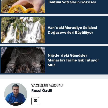
Tantuni Sofraların Gözdesi
Van'daki Muradiye Şelalesi
Doğaseverleri Büyülüyor
Niğde'deki Gümüşler
Manastırı Tarihe Işık Tutuyor
Mu?
YAZI İŞLERI MÜDÜRÜ
Resul Özdil