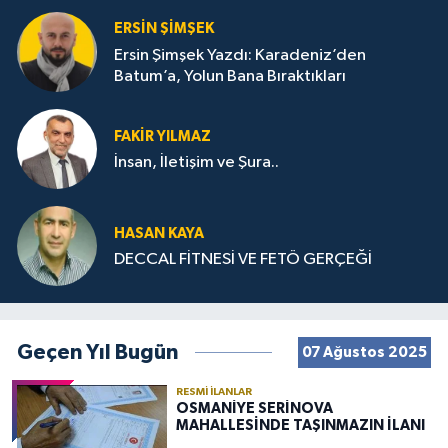
ERSIN ŞIMŞEK
Ersin Şimşek Yazdı: Karadeniz’den
Batum’a, Yolun Bana Bıraktıkları
FAKIR YILMAZ
İnsan, İletişim ve Şura..
HASAN KAYA
DECCAL FİTNESİ VE FETÖ GERÇEĞİ
Geçen Yıl Bugün
07 Ağustos 2025
RESMI İLANLAR
OSMANİYE SERİNOVA
MAHALLESİNDE TAŞINMAZIN İLANI