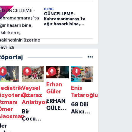
GENEL
GÜNCELLEME -
Kahramanmaraş'ta
ağır hasarlı bina,
yıkılırken iş
makinesinin üzerine
devrildi
Röportaj
Erhan
ediatrik
Veysel
Enis
Güler
izyoterapi
Özaraz
Tataroğlu
ERHAN
Uzmanı
Anlatıyor
68 Dili
GÜLER'IN
Ömer
Bir
Akıcı
YENI
Alaosman
Çocuğun
Konuşan
TEKLISI
Her
Umudu,
Öğretmenle
'TEK