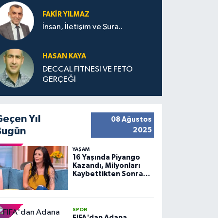
FAKIR YILMAZ
İnsan, İletişim ve Şura..
HASAN KAYA
DECCAL FİTNESİ VE FETÖ
GERÇEĞİ
Geçen Yıl
08 Ağustos
Bugün
2025
YAŞAM
16 Yaşında Piyango
Kazandı, Milyonları
Kaybettikten Sonra
Huzuru Buldu
SPOR
FIFA'dan Adana