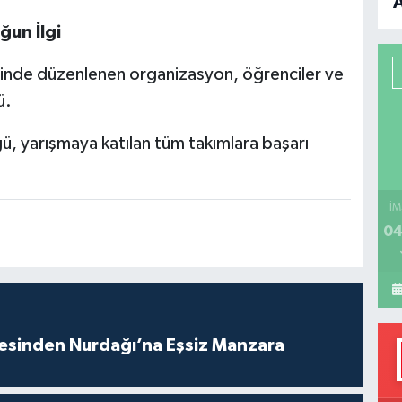
B
un İlgi
P
inde düzenlenen organizasyon, öğrenciler ve
ü.
, yarışmaya katılan tüm takımlara başarı
H
İM
04
vesinden Nurdağı’na Eşsiz Manzara