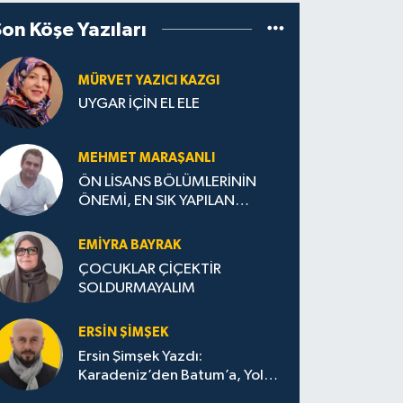
Son Köşe Yazıları
MÜRVET YAZICI KAZGI
UYGAR İÇİN EL ELE
MEHMET MARAŞANLI
ÖN LİSANS BÖLÜMLERİNİN
ÖNEMİ, EN SIK YAPILAN
HATALAR VE DOĞRU TERCİH
STRATEJİLERİ
EMIYRA BAYRAK
ÇOCUKLAR ÇİÇEKTİR
SOLDURMAYALIM
ERSIN ŞIMŞEK
Ersin Şimşek Yazdı:
Karadeniz’den Batum’a, Yolun
Bana Bıraktıkları