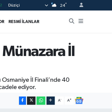
°
Düziçi
24
7
7
OR
RESMİ İLANLAR
5
9
9
 Münazara İl
Osmaniye İl Finali’nde 40
cadele ediyor.
-
+
A
A