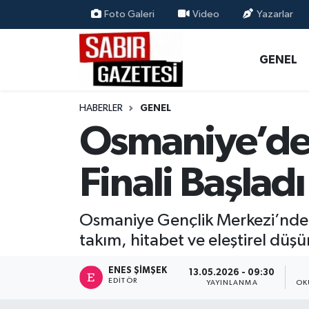
Foto Galeri
Video
Yazarlar
GENEL
Osmaniye Nöbetçi Eczaneler
GENEL
ÖZEL HABER
Osmaniye Hava Durumu
HABERLER
GENEL
OSMANİYE
Osmaniye Trafik Yoğunluk Haritası
Osmaniye’de Z
MAGAZİN
Süper Lig Puan Durumu ve Fikstür
Finali Başladı
EKONOMİ
Tüm Manşetler
Osmaniye Gençlik Merkezi’nde 
SPOR
Son Dakika Haberleri
takım, hitabet ve eleştirel düş
RESMİ İLANLAR
Haber Arşivi
ENES ŞIMŞEK
13.05.2026 - 09:30
EDITÖR
YAYINLANMA
OK