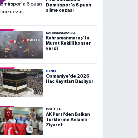
Demirspor'a 6 puan
silme cezası
KAHRAMANMARAŞ
Kahramanmaraş’ta
Murat Kekilli konser
verdi
GENEL
Osmaniye’de 2026
Hac Kayıtları Başlıyor
POLITIKA
AK Parti’den Balkan
Türklerine Anlamlı
Ziyaret