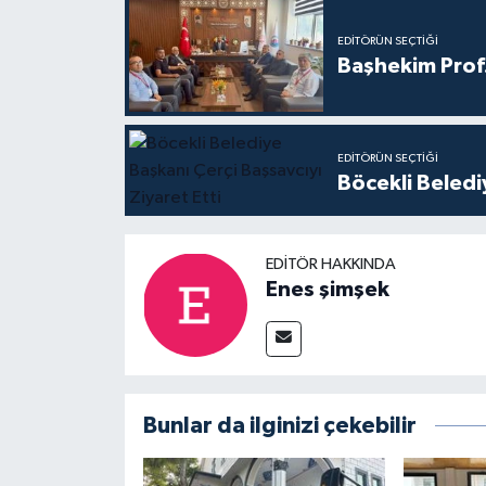
EDITÖRÜN SEÇTIĞI
Başhekim Prof
EDITÖRÜN SEÇTIĞI
Böcekli Beledi
EDITÖR HAKKINDA
Enes şimşek
Bunlar da ilginizi çekebilir