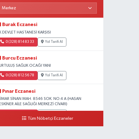
Burak Eczanesi
K DEVLET HASTANESİ KARŞISI
0 (328) 814 83 33
Yol Tarifi Al
Burcu Eczanesi
URTULUŞ SAĞLIK OCAĞI YANI
0 (328) 812 56 78
Yol Tarifi Al
Pınar Eczanesi
İMAR SİNAN MAH. 8546 SOK. NO:4 A (HASAN
ESKİNER AİLE SAĞLIĞI MERKEZİ CİVARI)
0 (328) 826 04 73
Yol Tarifi Al
Tüm Nöbetçi Eczaneler