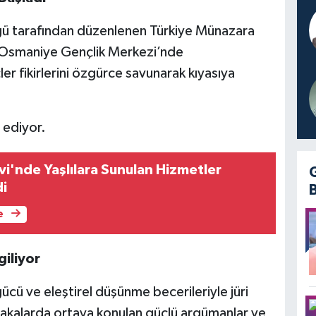
ğü tarafından düzenlenen Türkiye Münazara
ı. Osmaniye Gençlik Merkezi’nde
r fikirlerini özgürce savunarak kıyasıya
 ediyor.
vi'nde Yaşlılara Sunulan Hizmetler
di
e
iliyor
cü ve eleştirel düşünme becerileriyle jüri
abakalarda ortaya konulan güçlü argümanlar ve