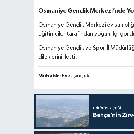
Osmaniye Gençlik Merkezi’nde Yoğ
Osmaniye Gençlik Merkezi ev sahipliğ
eğitimciler tarafından yoğun ilgi görd
Osmaniye Gençlik ve Spor İl Müdürlüğü
dileklerini iletti.
Muhabir:
Enes şimşek
EDITÖRÜN SEÇTIĞI
Bahçe’nin Zir