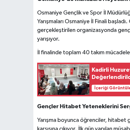
Osmaniye Gençlik ve Spor İl Müdürlü
Yarışmaları Osmaniye İl Finali başlad
gerçekleştirilen organizasyonda gençle
yarışıyor.
İl finalinde toplam 40 takım mücadele
Kadirli Huzure
Değerlendiril
İçeriği Görüntül
Gençler Hitabet Yeteneklerini Serg
Yarışma boyunca öğrenciler, hitabet gü
karşısına çıkıyor. İlk gün yapılan müs