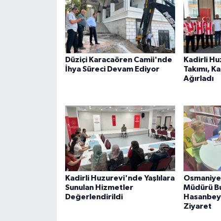
Düziçi Karacaören Camii'nde
Kadirli H
İhya Süreci Devam Ediyor
Takımı, K
Ağırladı
Kadirli Huzurevi'nde Yaşlılara
Osmaniye 
Sunulan Hizmetler
Müdürü B
Değerlendirildi
Hasanbeyl
Ziyaret