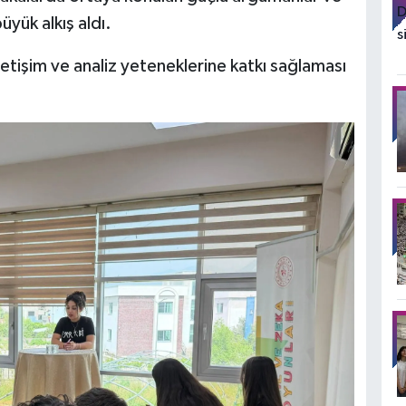
üyük alkış aldı.
tişim ve analiz yeteneklerine katkı sağlaması