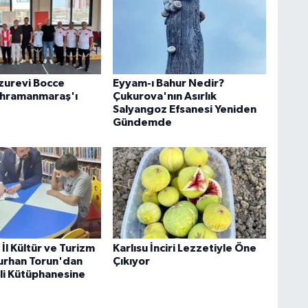
uzurevi Bocce
Eyyam-ı Bahur Nedir?
ahramanmaraş'ı
Çukurova'nın Asırlık
Salyangoz Efsanesi Yeniden
Gündemde
İl Kültür ve Turizm
Karlısu İnciri Lezzetiyle Öne
urhan Torun'dan
Çıkıyor
i Kütüphanesine