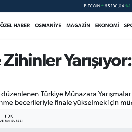
DOLAR
47,7106
%0.1
EURO
55,1652
%0.2
ÖZEL HABER
OSMANİYE
MAGAZİN
EKONOMİ
SP
STERLİN
64,4046
%0.3
GRAM ALTIN
6648.99
%2.5
BİST100
13.773
%-1
ihinler Yarışıyor:
düzenlenen Türkiye Münazara Yarışmaları 
ünme becerileriyle finale yükselmek için mü
1 DK
UNMA SÜRESI