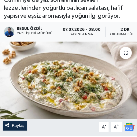
lezzetlerinden yoğurtlu patlıcan salatası, hafif
yapısı ve eşsiz aromasıyla yoğun ilgi görüyor.
RESUL ÖZDIL
07.07.2026 - 08:00
2 DK
YAZI İŞLERI MÜDÜRÜ
YAYINLANMA
OKUNMA SÜRE
Paylaş
-
+
A
A