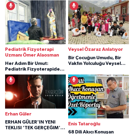
Pediatrik Fizyoterapi
Veysel Özaraz Anlatıyor
Uzmanı Ömer Alaosman
Bir Çocuğun Umudu, Bir
Her Adım Bir Umut:
Vakfın Yolculuğu Veysel
Pediatrik Fizyoterapiden
Özaraz Anlatıyor
İlham Veren Hikâyeler
Erhan Güler
ERHAN GÜLER'IN YENI
Enis Tataroğlu
TEKLISI 'TEK GERÇEĞIM'LE
68 Dili Akıcı Konuşan
BÜYÜK DÖNÜŞÜ