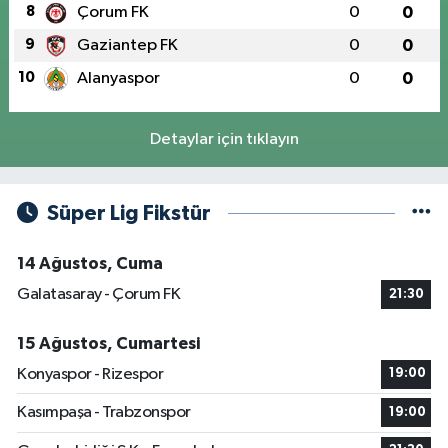
8
Çorum FK
0
0
9
Gaziantep FK
0
0
10
Alanyaspor
0
0
Detaylar için tıklayın
Süper Lig Fikstür
14 Ağustos, Cuma
Galatasaray - Çorum FK
21:30
15 Ağustos, Cumartesi
Konyaspor - Rizespor
19:00
Kasımpaşa - Trabzonspor
19:00