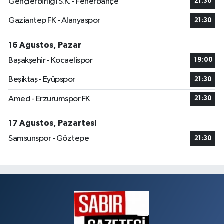
Gençlerbirliği S.K. - Fenerbahçe
21:30
Gaziantep FK - Alanyaspor
21:30
16 Ağustos, Pazar
Başakşehir - Kocaelispor
19:00
Beşiktaş - Eyüpspor
21:30
Amed - Erzurumspor FK
21:30
17 Ağustos, Pazartesi
Samsunspor - Göztepe
21:30