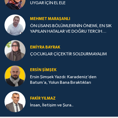
UYGAR İÇİN EL ELE
MEHMET MARAŞANLI
ÖN LİSANS BÖLÜMLERİNİN ÖNEMİ, EN SIK
YAPILAN HATALAR VE DOĞRU TERCİH
STRATEJİLERİ
EMIYRA BAYRAK
ÇOCUKLAR ÇİÇEKTİR SOLDURMAYALIM
ERSIN ŞIMŞEK
Ersin Şimşek Yazdı: Karadeniz’den
Batum’a, Yolun Bana Bıraktıkları
FAKIR YILMAZ
İnsan, İletişim ve Şura..