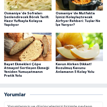
Osmaniye'de Sofraları
Osmaniye'de Mutfakta
Şenlendirecek Börek Tarifi:
İşinizi Kolaylaştıracak
Hazır Yufkayla Kolayca
Airfryer Rehberi: Tuşlar Ne
Yapılıyor
İşe Yarıyor?
Bayat Ekmekleri Çöpe
Kavun Alırken Dikkat!
Atmayın! Sertleşen Ekmeği
Bozulmuş Kavunu
Yeniden Yumuşatmanın
Anlamanın 5 Kolay Yolu
Pratik Yolu
Yorumlar