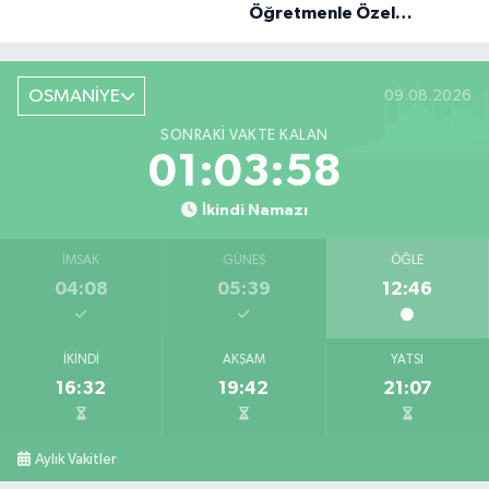
Öğretmenle Özel
Röportaj
OSMANİYE
09.08.2026
SONRAKI VAKTE KALAN
01:03:57
İkindi Namazı
İMSAK
GÜNEŞ
ÖĞLE
04:08
05:39
12:46
İKINDI
AKŞAM
YATSI
16:32
19:42
21:07
Aylık Vakitler