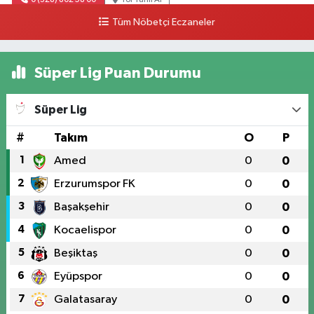
Tüm Nöbetçi Eczaneler
Süper Lig Puan Durumu
Süper Lig
#
Takım
O
P
1
Amed
0
0
2
Erzurumspor FK
0
0
3
Başakşehir
0
0
4
Kocaelispor
0
0
5
Beşiktaş
0
0
6
Eyüpspor
0
0
7
Galatasaray
0
0