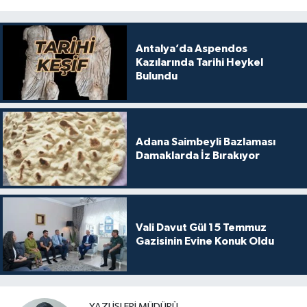
Antalya’da Aspendos
Kazılarında Tarihi Heykel
Bulundu
Adana Saimbeyli Bazlaması
Damaklarda İz Bırakıyor
Vali Davut Gül 15 Temmuz
Gazisinin Evine Konuk Oldu
YAZI İŞLERI MÜDÜRÜ