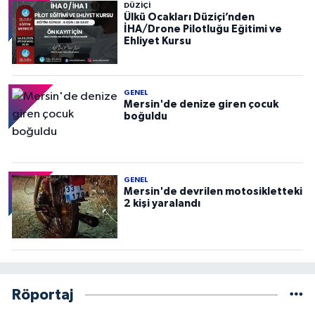
DÜZIÇI
Ülkü Ocakları Düziçi’nden
İHA/Drone Pilotluğu Eğitimi ve
Ehliyet Kursu
GENEL
Mersin'de denize giren çocuk
boğuldu
GENEL
Mersin'de devrilen motosikletteki
2 kişi yaralandı
Röportaj