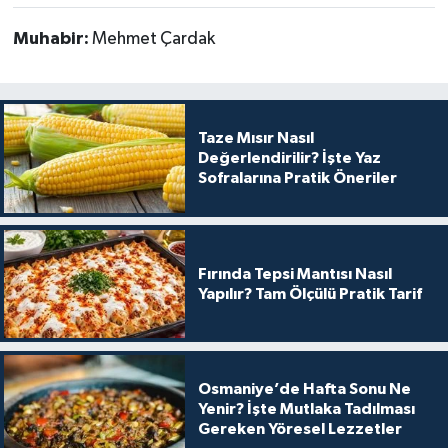
Muhabir:
Mehmet Çardak
Taze Mısır Nasıl
Değerlendirilir? İşte Yaz
Sofralarına Pratik Öneriler
Fırında Tepsi Mantısı Nasıl
Yapılır? Tam Ölçülü Pratik Tarif
Osmaniye’de Hafta Sonu Ne
Yenir? İşte Mutlaka Tadılması
Gereken Yöresel Lezzetler