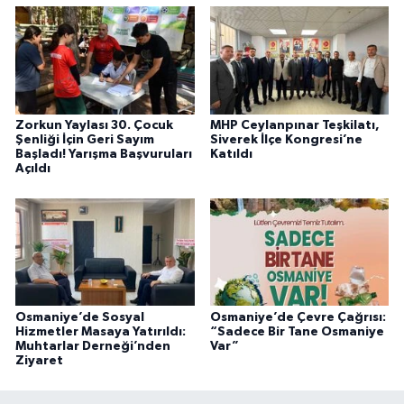
Zorkun Yaylası 30. Çocuk
MHP Ceylanpınar Teşkilatı,
Şenliği İçin Geri Sayım
Siverek İlçe Kongresi’ne
Başladı! Yarışma Başvuruları
Katıldı
Açıldı
Osmaniye’de Sosyal
Osmaniye’de Çevre Çağrısı:
Hizmetler Masaya Yatırıldı:
“Sadece Bir Tane Osmaniye
Muhtarlar Derneği’nden
Var”
Ziyaret