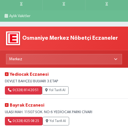
Aylık Vakitler
Osmaniye Merkez Nöbetçi Eczaneler
Yediocak Eczanesi
DEVLET BAHÇELİ BULVARI 3.ETAP
0 (328) 814 20 51
Yol Tarifi Al
Bayrak Eczanesi
ULAŞI MAH. 11507 SOK. NO:6 YEDİOCAK PARKI CİVARI
0 (328) 825 08 25
Yol Tarifi Al