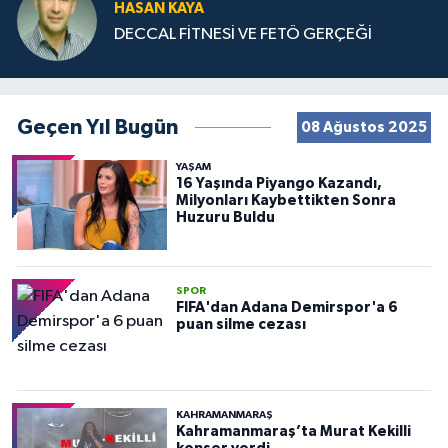
HASAN KAYA
DECCAL FİTNESİ VE FETÖ GERÇEĞİ
Geçen Yıl Bugün
08 Ağustos 2025
YAŞAM
16 Yaşında Piyango Kazandı,
Milyonları Kaybettikten Sonra
Huzuru Buldu
SPOR
FIFA'dan Adana Demirspor'a 6
puan silme cezası
KAHRAMANMARAŞ
Kahramanmaraş’ta Murat Kekilli