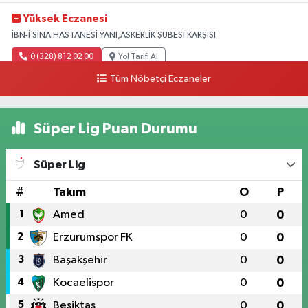
Yüksek Eczanesi
İBN-İ SİNA HASTANESİ YANI,ASKERLİK ŞUBESİ KARŞISI
0 (328) 812 02 00
Yol Tarifi Al
Tüm Nöbetçi Eczaneler
Süper Lig Puan Durumu
Süper Lig
#
Takım
O
P
1
Amed
0
0
2
Erzurumspor FK
0
0
3
Başakşehir
0
0
4
Kocaelispor
0
0
5
Beşiktaş
0
0