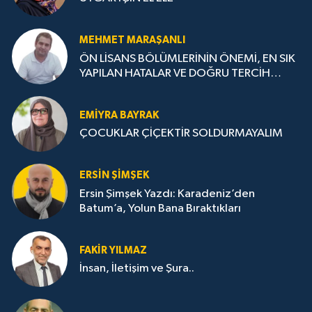
MEHMET MARAŞANLI
ÖN LİSANS BÖLÜMLERİNİN ÖNEMİ, EN SIK
YAPILAN HATALAR VE DOĞRU TERCİH
STRATEJİLERİ
EMIYRA BAYRAK
ÇOCUKLAR ÇİÇEKTİR SOLDURMAYALIM
ERSIN ŞIMŞEK
Ersin Şimşek Yazdı: Karadeniz’den
Batum’a, Yolun Bana Bıraktıkları
FAKIR YILMAZ
İnsan, İletişim ve Şura..