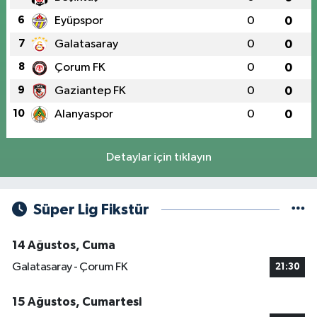
6
Eyüpspor
0
0
7
Galatasaray
0
0
8
Çorum FK
0
0
9
Gaziantep FK
0
0
10
Alanyaspor
0
0
Detaylar için tıklayın
Süper Lig Fikstür
14 Ağustos, Cuma
Galatasaray - Çorum FK
21:30
15 Ağustos, Cumartesi