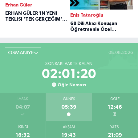
Erhan Güler
ERHAN GÜLER'IN YENI
Enis Tataroğlu
TEKLISI 'TEK GERÇEĞIM'LE
68 Dili Akıcı Konuşan
BÜYÜK DÖNÜŞÜ
Öğretmenle Özel
Röportaj
OSMANİYE
08.08.2026
SONRAKI VAKTE KALAN
02:01:19
Öğle Namazı
İMSAK
GÜNEŞ
ÖĞLE
04:07
05:39
12:46
İKINDI
AKŞAM
YATSI
16:32
19:43
21:09