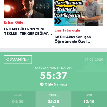
Erhan Güler
ERHAN GÜLER'IN YENI
Enis Tataroğlu
TEKLISI 'TEK GERÇEĞIM'LE
68 Dili Akıcı Konuşan
BÜYÜK DÖNÜŞÜ
Öğretmenle Özel
Röportaj
OSMANİYE
07.08.2026
SONRAKI VAKTE KALAN
55:36
Öğle Namazı
İMSAK
GÜNEŞ
ÖĞLE
04:06
05:38
12:46