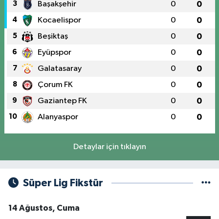
3
Başakşehir
0
0
4
Kocaelispor
0
0
5
Beşiktaş
0
0
6
Eyüpspor
0
0
7
Galatasaray
0
0
8
Çorum FK
0
0
9
Gaziantep FK
0
0
10
Alanyaspor
0
0
Detaylar için tıklayın
Süper Lig Fikstür
14 Ağustos, Cuma