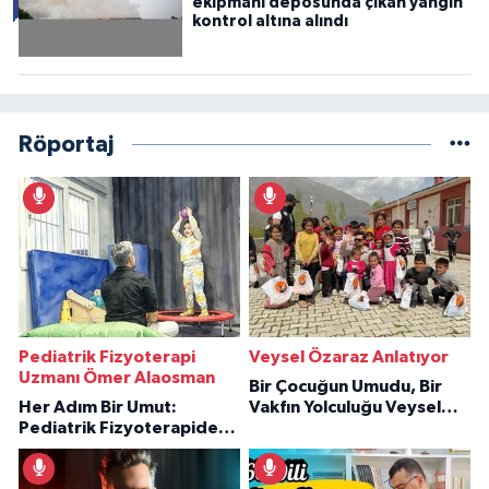
ekipmanı deposunda çıkan yangın
kontrol altına alındı
Röportaj
Pediatrik Fizyoterapi
Veysel Özaraz Anlatıyor
Uzmanı Ömer Alaosman
Bir Çocuğun Umudu, Bir
Her Adım Bir Umut:
Vakfın Yolculuğu Veysel
Pediatrik Fizyoterapiden
Özaraz Anlatıyor
İlham Veren Hikâyeler