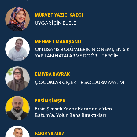
MÜRVET YAZICI KAZGI
UYGAR İÇİN EL ELE
MEHMET MARAŞANLI
ÖN LİSANS BÖLÜMLERİNİN ÖNEMİ, EN SIK
YAPILAN HATALAR VE DOĞRU TERCİH
STRATEJİLERİ
EMIYRA BAYRAK
ÇOCUKLAR ÇİÇEKTİR SOLDURMAYALIM
ERSIN ŞIMŞEK
Ersin Şimşek Yazdı: Karadeniz’den
Batum’a, Yolun Bana Bıraktıkları
FAKIR YILMAZ