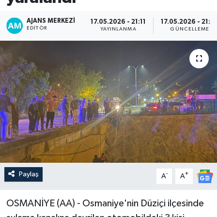
AJANS MERKEZI
17.05.2026 - 21:11
17.05.2026 - 21:3
EDITÖR
YAYINLANMA
GÜNCELLEME
Paylaş
-
+
A
A
OSMANİYE (AA) - Osmaniye'nin Düziçi ilçesinde