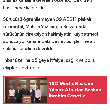
sulama kanalına devrilen otomobildeki 3 kişi
hastaneye kaldırıldı.
Sürücüsü öğrenilemeyen 09 AE 211 plakalı
otomobil, Muhsin Yazıcıoğlu Bulvarı'nda,
sürücünün direksiyon hakimiyetini kaybetmesi
sonucu yol kenarındaki Devlet Su İşleri'ne ait
sulama kanalına devrildi.
İhbar üzerine bölgeye itfaiye, sağlık ve polis
ekipleri sevk edildi.
TSO Meclis Başkanı
Yılmaz Ata'dan Başkan
İbrahim Çenet'e
Ziyaret