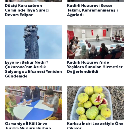
Düziçi Karacaören
Kadirli Huzurevi Bocce
Camii'nde İhya Süreci
Takımı, Kahramanmaraş'ı
Devam Ediyor
Ağırladı
Eyyam-ı Bahur Nedir?
Kadirli Huzurevi'nde
Çukurova'nın Asırlık
Yaşlılara Sunulan Hizmetler
Salyangoz Efsanesi Yeniden
Değerlendirildi
Gündemde
Osmaniye İl Kültür ve
Karlısu İnciri Lezzetiyle Öne
Turizm Müdürü Burhan
Çıkıyor