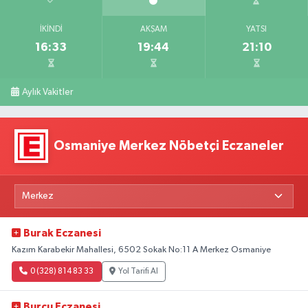
İKINDI
AKŞAM
YATSI
16:33
19:44
21:10
Aylık Vakitler
Osmaniye Merkez Nöbetçi Eczaneler
Burak Eczanesi
Kazım Karabekir Mahallesi, 6502 Sokak No:11 A Merkez Osmaniye
0 (328) 814 83 33
Yol Tarifi Al
Burcu Eczanesi