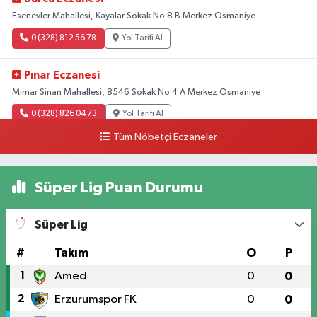
Esenevler Mahallesi, Kayalar Sokak No:8 B Merkez Osmaniye
0 (328) 812 56 78
Yol Tarifi Al
Pınar Eczanesi
Mimar Sinan Mahallesi, 8546 Sokak No:4 A Merkez Osmaniye
0 (328) 826 04 73
Yol Tarifi Al
Tüm Nöbetçi Eczaneler
Süper Lig Puan Durumu
Süper Lig
#
Takım
O
P
1
Amed
0
0
2
Erzurumspor FK
0
0