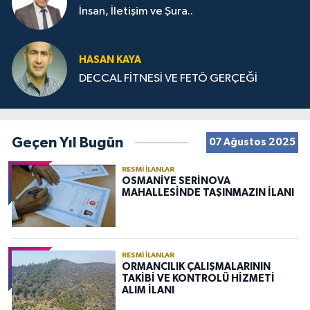
İnsan, İletişim ve Şura..
HASAN KAYA
DECCAL FİTNESİ VE FETÖ GERÇEĞİ
Geçen Yıl Bugün
07 Ağustos 2025
RESMI İLANLAR
OSMANİYE SERİNOVA
MAHALLESİNDE TAŞINMAZIN İLANI
RESMI İLANLAR
ORMANCILIK ÇALIŞMALARININ
TAKİBİ VE KONTROLÜ HİZMETİ
ALIM İLANI