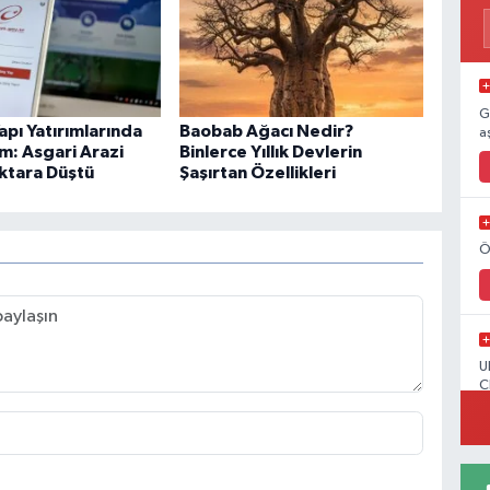
G
apı Yatırımlarında
Baobab Ağacı Nedir?
a
m: Asgari Arazi
Binlerce Yıllık Devlerin
ektara Düştü
Şaşırtan Özellikleri
Ö
U
C