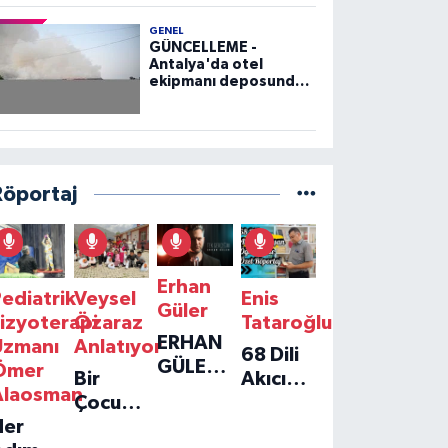
GENEL
GÜNCELLEME -
Antalya'da otel
ekipmanı deposunda
çıkan yangın kontrol
altına alındı
Röportaj
Erhan
ediatrik
Veysel
Enis
Güler
izyoterapi
Özaraz
Tataroğlu
ERHAN
Uzmanı
Anlatıyor
68 Dili
GÜLER'IN
Ömer
Bir
Akıcı
YENI
Alaosman
Çocuğun
Konuşan
TEKLISI
Her
Umudu,
Öğretmenle
'TEK