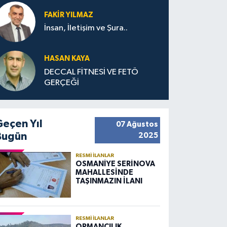
FAKIR YILMAZ
İnsan, İletişim ve Şura..
HASAN KAYA
DECCAL FİTNESİ VE FETÖ
GERÇEĞİ
Geçen Yıl
07 Ağustos
Bugün
2025
RESMI İLANLAR
OSMANİYE SERİNOVA
MAHALLESİNDE
TAŞINMAZIN İLANI
RESMI İLANLAR
ORMANCILIK