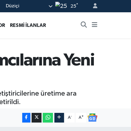
°
Düziçi
25
OR
RESMİ İLANLAR
cılarına Yeni
ştiricilerine üretime ara
tirildi.
-
+
A
A