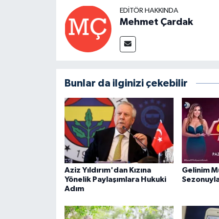
EDITÖR HAKKINDA
Mehmet Çardak
Bunlar da ilginizi çekebilir
Aziz Yıldırım'dan Kızına
Gelinim M
Yönelik Paylaşımlara Hukuki
Sezonuyla
Adım