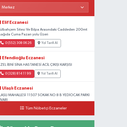
Elif Eczanesi
ülbahçem Sitesi Ve Bilpa Arasındaki Caddeden 200mt
şağıda Cuma Pazarı yolu Üzeri
0 (552) 308 06 26
Yol Tarifi Al
Efendioğlu Eczanesi
ZEL İBNİ SİNA HASTANESİ ACİL ÇIKIŞI KARŞISI
0 (328) 814 11 99
Yol Tarifi Al
Ulaşlı Eczanesi
LAŞLI MAHALLESİ 11507 SOKAK NO:8 B YEDİOCAK PARKI
İVARI
Tüm Nöbetçi Eczaneler
0 (546) 158 81 80
Yol Tarifi Al