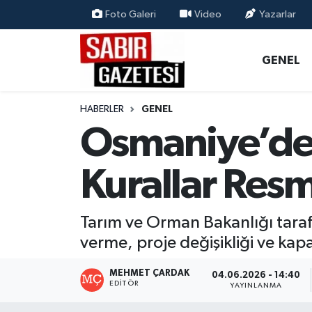
Foto Galeri
Video
Yazarlar
GENEL
Osmaniye Nöbetçi Eczaneler
GENEL
ÖZEL HABER
Osmaniye Hava Durumu
HABERLER
GENEL
OSMANİYE
Osmaniye Trafik Yoğunluk Haritası
Osmaniye’de S
MAGAZİN
Süper Lig Puan Durumu ve Fikstür
Kurallar Res
EKONOMİ
Tüm Manşetler
Tarım ve Orman Bakanlığı tarafı
SPOR
Son Dakika Haberleri
verme, proje değişikliği ve kapas
RESMİ İLANLAR
Haber Arşivi
MEHMET ÇARDAK
04.06.2026 - 14:40
EDITÖR
YAYINLANMA