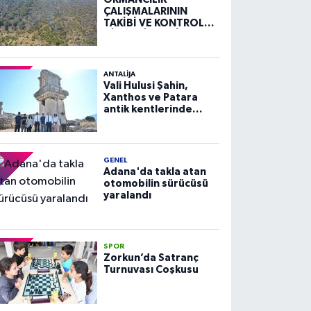
ÇALIŞMALARININ
TAKİBİ VE KONTROLÜ
HİZMETİ ALIM İLANI
ANTALIJA
Vali Hulusi Şahin,
Xanthos ve Patara
antik kentlerinde
incelemelerde
bulundu
GENEL
Adana'da takla atan
otomobilin sürücüsü
yaralandı
SPOR
Zorkun’da Satranç
Turnuvası Coşkusu