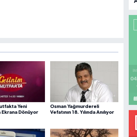
B
P
H
İM
04
utfakta Yeni
Osman Yağmurdereli
 Ekrana Dönüyor
Vefatının 18. Yılında Anılıyor