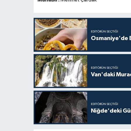
EDITÖRÜN SEÇTIĞI
Osmaniye'de Ev
EDITÖRÜN SEÇTIĞI
Van'daki Murad
EDITÖRÜN SEÇTIĞI
Niğde'deki Güm