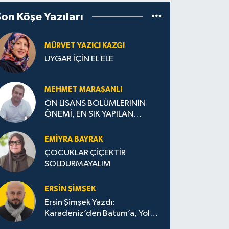
Son Köşe Yazıları
MÜRVET YAZICI KAZGI
UYGAR İÇİN EL ELE
MEHMET MARAŞANLI
ÖN LİSANS BÖLÜMLERİNİN
ÖNEMİ, EN SIK YAPILAN
HATALAR VE DOĞRU TERCİH
STRATEJİLERİ
EMIYRA BAYRAK
ÇOCUKLAR ÇİÇEKTİR
SOLDURMAYALIM
ERSIN ŞIMŞEK
Ersin Şimşek Yazdı:
Karadeniz’den Batum’a, Yolun
Bana Bıraktıkları