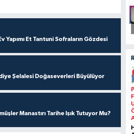
 Yapımı Et Tantuni Sofraların Gözdesi
iye Şelalesi Doğaseverleri Büyülüyor
P
F
üşler Manastırı Tarihe Işık Tutuyor Mu?