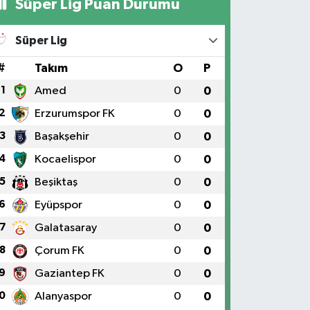
Süper Lig Puan Durumu
Süper Lig
#
Takım
O
P
1
Amed
0
0
2
Erzurumspor FK
0
0
3
Başakşehir
0
0
4
Kocaelispor
0
0
5
Beşiktaş
0
0
6
Eyüpspor
0
0
7
Galatasaray
0
0
8
Çorum FK
0
0
9
Gaziantep FK
0
0
0
Alanyaspor
0
0