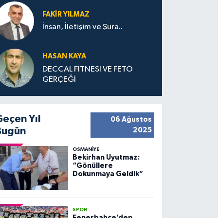
FAKIR YILMAZ
İnsan, İletişim ve Şura..
HASAN KAYA
DECCAL FİTNESİ VE FETÖ
GERÇEĞİ
Geçen Yıl
06 Ağustos
Bugün
2025
OSMANIYE
Bekirhan Uyutmaz:
“Gönüllere
Dokunmaya Geldik”
SPOR
Fenerbahçe’den