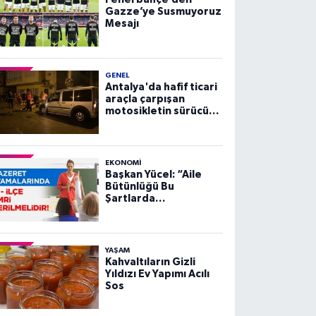
Gazze’ye Susmuyoruz
Mesajı
GENEL
Antalya'da hafif ticari
araçla çarpışan
motosikletin sürücüsü
yaralandı
EKONOMI
Başkan Yücel: “Aile
Bütünlüğü Bu
Şartlarda
Sağlanamaz”
YAŞAM
Kahvaltıların Gizli
Yıldızı Ev Yapımı Acılı
Sos