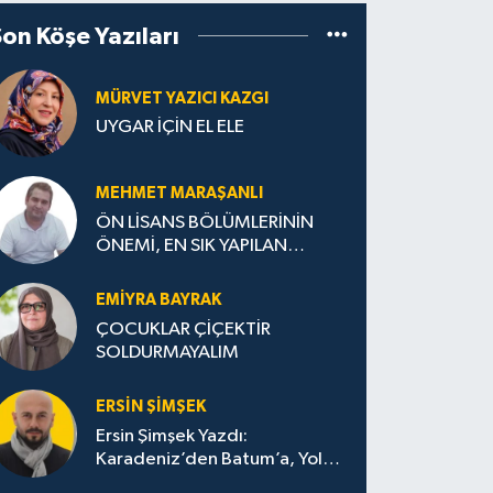
Son Köşe Yazıları
MÜRVET YAZICI KAZGI
UYGAR İÇİN EL ELE
MEHMET MARAŞANLI
ÖN LİSANS BÖLÜMLERİNİN
ÖNEMİ, EN SIK YAPILAN
HATALAR VE DOĞRU TERCİH
STRATEJİLERİ
EMIYRA BAYRAK
ÇOCUKLAR ÇİÇEKTİR
SOLDURMAYALIM
ERSIN ŞIMŞEK
Ersin Şimşek Yazdı:
Karadeniz’den Batum’a, Yolun
Bana Bıraktıkları