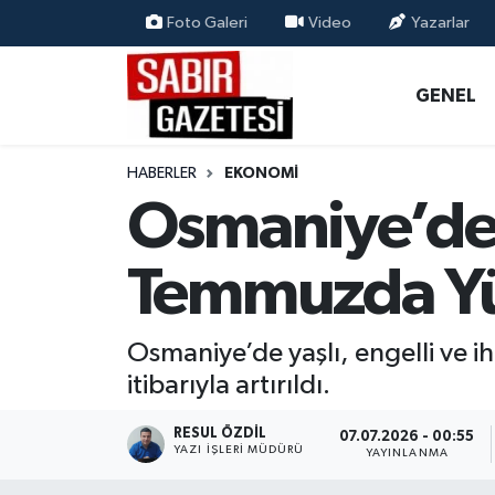
Foto Galeri
Video
Yazarlar
GENEL
Osmaniye Nöbetçi Eczaneler
GENEL
ÖZEL HABER
Osmaniye Hava Durumu
HABERLER
EKONOMI
OSMANİYE
Osmaniye Trafik Yoğunluk Haritası
Osmaniye’de
MAGAZİN
Süper Lig Puan Durumu ve Fikstür
Temmuzda Yü
EKONOMİ
Tüm Manşetler
Osmaniye’de yaşlı, engelli ve i
SPOR
Son Dakika Haberleri
itibarıyla artırıldı.
RESMİ İLANLAR
Haber Arşivi
RESUL ÖZDIL
07.07.2026 - 00:55
YAZI İŞLERI MÜDÜRÜ
YAYINLANMA