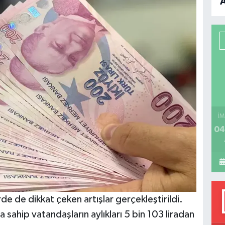
B
P
H
İM
04
e de dikkat çeken artışlar gerçekleştirildi.
 sahip vatandaşların aylıkları 5 bin 103 liradan