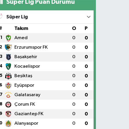
Süper Lig Puan Durumu
Süper Lig
#
Takım
O
P
1
Amed
0
0
2
Erzurumspor FK
0
0
3
Başakşehir
0
0
4
Kocaelispor
0
0
5
Beşiktaş
0
0
6
Eyüpspor
0
0
7
Galatasaray
0
0
8
Çorum FK
0
0
9
Gaziantep FK
0
0
0
Alanyaspor
0
0