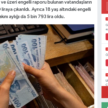
 ve üzeri engelli raporu bulunan vatandaşların
 liraya çıkarıldı. Ayrıca 18 yaş altındaki engelli
kını aylığı da 5 bin 793 lira oldu.
G
a
Ö
U
C