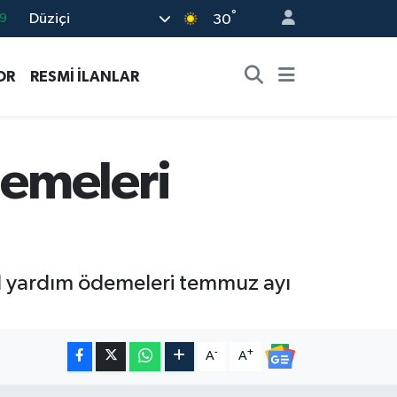
°
Düziçi
6
30
2
OR
RESMİ İLANLAR
2
2
8
emeleri
9
syal yardım ödemeleri temmuz ayı
-
+
A
A