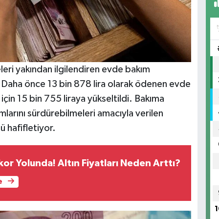
eri yakından ilgilendiren evde bakım
ı. Daha önce 13 bin 878 lira olarak ödenen evde
in 15 bin 755 liraya yükseltildi. Bakıma
larını sürdürebilmeleri amacıyla verilen
 hafifletiyor.
or Yolunda! Altın Fiyatları Neden Arttı?
e
1