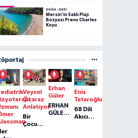
DOĞA - GEZI
Mersin’in Saklı Plajı
Bozyazı Prens Charles
Koyu
Röportaj
Erhan
ediatrik
Veysel
Enis
Güler
izyoterapi
Özaraz
Tataroğlu
ERHAN
Uzmanı
Anlatıyor
68 Dili
GÜLER'IN
Ömer
Bir
Akıcı
YENI
Alaosman
Çocuğun
Konuşan
TEKLISI
Her
Umudu,
Öğretmenle
'TEK