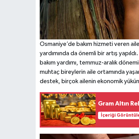
Osmaniye’de bakım hizmeti veren ailel
yardımında da önemli bir artış yapıld
bakım yardımı, temmuz-aralık dönemi iç
muhtaç bireylerin aile ortamında yaşam
destek, birçok ailenin ekonomik yükünü
Gram Altın Rek
İçeriği Görüntül