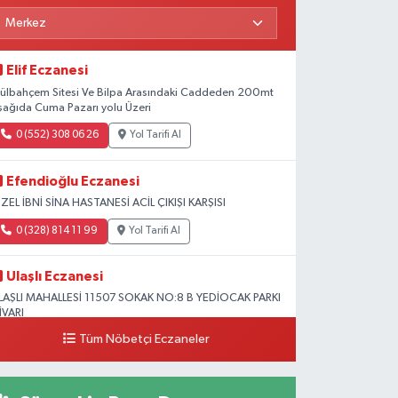
Elif Eczanesi
ülbahçem Sitesi Ve Bilpa Arasındaki Caddeden 200mt
şağıda Cuma Pazarı yolu Üzeri
0 (552) 308 06 26
Yol Tarifi Al
Efendioğlu Eczanesi
ZEL İBNİ SİNA HASTANESİ ACİL ÇIKIŞI KARŞISI
0 (328) 814 11 99
Yol Tarifi Al
Ulaşlı Eczanesi
LAŞLI MAHALLESİ 11507 SOKAK NO:8 B YEDİOCAK PARKI
İVARI
Tüm Nöbetçi Eczaneler
0 (546) 158 81 80
Yol Tarifi Al