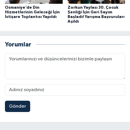
Osmaniye’de Din
Zorkun Yaylası 30. Çocuk
Hizmetlerinin Geleceği İçin
Şenliği İçin Geri Sayım
İstişare Toplantısı Yapıldı
Başladı! Yarışma Başvuruları
Açıldı
Yorumlar
Gönder