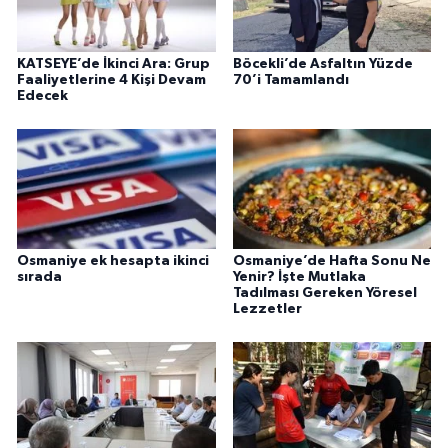
KATSEYE’de İkinci Ara: Grup
Böcekli’de Asfaltın Yüzde
Faaliyetlerine 4 Kişi Devam
70’i Tamamlandı
Edecek
Osmaniye ek hesapta ikinci
Osmaniye’de Hafta Sonu Ne
sırada
Yenir? İşte Mutlaka
Tadılması Gereken Yöresel
Lezzetler