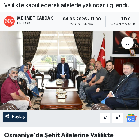
Valilikte kabul ederek ailelerle yakından ilgilendi.
MEHMET ÇARDAK
04.06.2026 - 11:30
1 DK
EDITÖR
YAYINLANMA
OKUNMA SÜRES
Paylaş
-
+
A
A
Osmaniye’de Şehit Ailelerine Valilikte