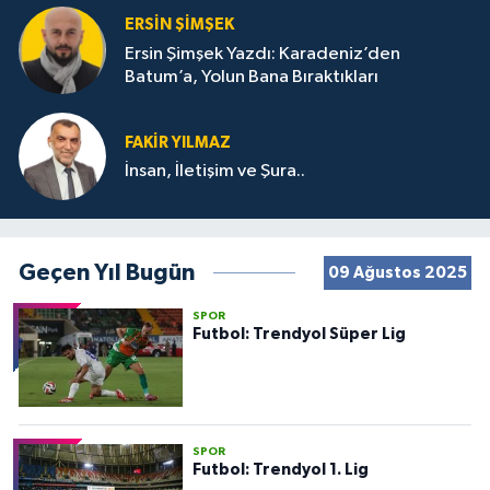
ERSIN ŞIMŞEK
Ersin Şimşek Yazdı: Karadeniz’den
Batum’a, Yolun Bana Bıraktıkları
FAKIR YILMAZ
İnsan, İletişim ve Şura..
Geçen Yıl Bugün
09 Ağustos 2025
SPOR
Futbol: Trendyol Süper Lig
SPOR
Futbol: Trendyol 1. Lig