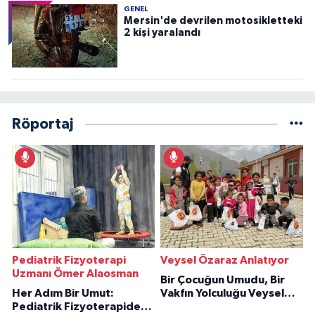
GENEL
Mersin'de devrilen motosikletteki
2 kişi yaralandı
Röportaj
Pediatrik Fizyoterapi
Veysel Özaraz Anlatıyor
Uzmanı Ömer Alaosman
Bir Çocuğun Umudu, Bir
Her Adım Bir Umut:
Vakfın Yolculuğu Veysel
Pediatrik Fizyoterapiden
Özaraz Anlatıyor