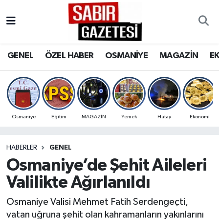
GENEL
Osmaniye Nöbetçi Eczaneler
GENEL
ÖZEL HABER
OSMANİYE
MAGAZİN
E
ÖZEL HABER
Osmaniye Hava Durumu
OSMANİYE
Osmaniye Trafik Yoğunluk Haritası
MAGAZİN
Süper Lig Puan Durumu ve Fikstür
Osmaniye
Eğitim
MAGAZİN
Yemek
Hatay
Ekonomi
EKONOMİ
Tüm Manşetler
HABERLER
GENEL
Osmaniye’de Şehit Aileleri
SPOR
Son Dakika Haberleri
Valilikte Ağırlanıldı
RESMİ İLANLAR
Haber Arşivi
Osmaniye Valisi Mehmet Fatih Serdengeçti,
vatan uğruna şehit olan kahramanların yakınlarını