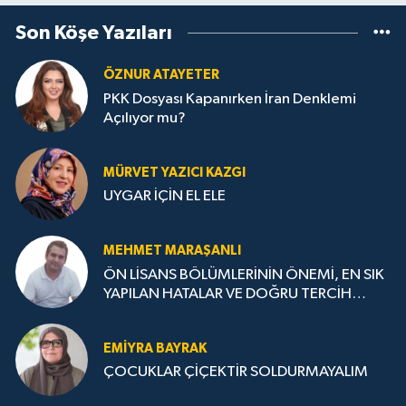
Son Köşe Yazıları
ÖZNUR ATAYETER
PKK Dosyası Kapanırken İran Denklemi
Açılıyor mu?
MÜRVET YAZICI KAZGI
UYGAR İÇİN EL ELE
MEHMET MARAŞANLI
ÖN LİSANS BÖLÜMLERİNİN ÖNEMİ, EN SIK
YAPILAN HATALAR VE DOĞRU TERCİH
STRATEJİLERİ
EMIYRA BAYRAK
ÇOCUKLAR ÇİÇEKTİR SOLDURMAYALIM