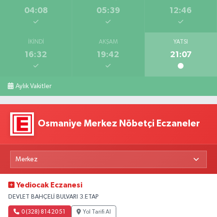
04:08
05:39
12:46
İKINDI
AKŞAM
YATSI
16:32
19:42
21:07
Aylık Vakitler
Osmaniye Merkez Nöbetçi Eczaneler
Yediocak Eczanesi
DEVLET BAHÇELİ BULVARI 3.ETAP
0 (328) 814 20 51
Yol Tarifi Al