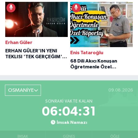
İlham Veren Hikâyeler
Erhan Güler
ERHAN GÜLER'IN YENI
Enis Tataroğlu
TEKLISI 'TEK GERÇEĞIM'LE
68 Dili Akıcı Konuşan
BÜYÜK DÖNÜŞÜ
Öğretmenle Özel
Röportaj
OSMANİYE
09.08.2026
SONRAKI VAKTE KALAN
06:04:30
İmsak Namazı
İMSAK
GÜNEŞ
ÖĞLE