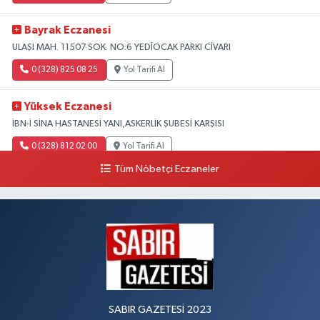
Bayrak Eczanesi
ULAŞI MAH. 11507 SOK. NO:6 YEDİOCAK PARKI CİVARI
0 (328) 825 08 25
Yol Tarifi Al
Yüksek Eczanesi
İBN-İ SİNA HASTANESİ YANI,ASKERLİK ŞUBESİ KARŞISI
0 (328) 812 02 00
Yol Tarifi Al
Tüm Nöbetçi Eczaneler
SABIR GAZETESİ 2023