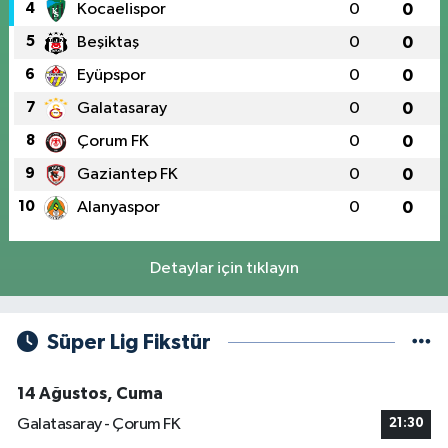
4
Kocaelispor
0
0
5
Beşiktaş
0
0
6
Eyüpspor
0
0
7
Galatasaray
0
0
8
Çorum FK
0
0
9
Gaziantep FK
0
0
10
Alanyaspor
0
0
Detaylar için tıklayın
Süper Lig Fikstür
14 Ağustos, Cuma
Galatasaray - Çorum FK
21:30