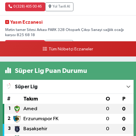
0 (328) 405 00 46
Yol Tarifi Al
Yasın Eczanesi
Metin tamer Sitesi Arkası PARK 328 Otopark Çıkışı Sanayi sağlık ocağı
karşısı 825 68 18
0 (328) 825 68 18
Yol Tarifi Al
Tüm Nöbetçi Eczaneler
Süper Lig Puan Durumu
Süper Lig
#
Takım
O
P
1
Amed
0
0
2
Erzurumspor FK
0
0
3
Başakşehir
0
0