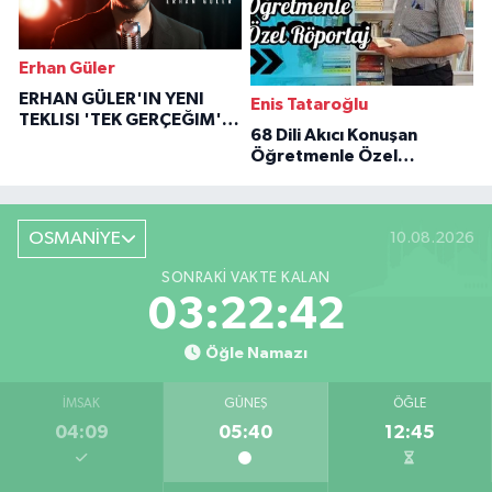
Erhan Güler
ERHAN GÜLER'IN YENI
Enis Tataroğlu
TEKLISI 'TEK GERÇEĞIM'LE
68 Dili Akıcı Konuşan
BÜYÜK DÖNÜŞÜ
Öğretmenle Özel
Röportaj
OSMANİYE
10.08.2026
SONRAKI VAKTE KALAN
03:22:41
Öğle Namazı
İMSAK
GÜNEŞ
ÖĞLE
04:09
05:40
12:45