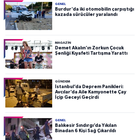
GENEL
Burdur'da iki otomobilin çarpıştığı
kazada sürücüler yaralandı
MAGAZİN
Demet Akalın’ın Zorkun Çocuk
Şenliği Kıyafeti Tartışma Yarattı
GÜNDEM
İstanbul’da Deprem Panikleri:
Avcılar’da Aile Kamyonette Çay
İçip Geceyi Geçirdi
GENEL
Balıkesir Sındırgı’da Yıkılan
Binadan 6 Kişi Sağ Çıkarıldı