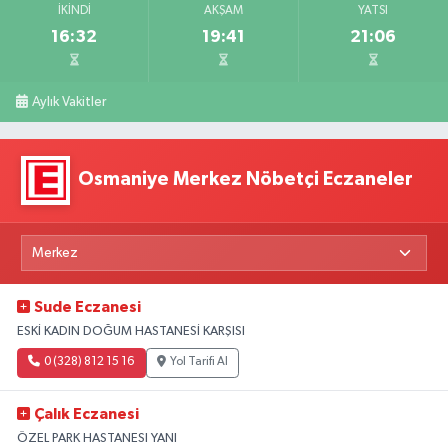
İKINDI
AKŞAM
YATSI
16:32
19:41
21:06
Aylık Vakitler
Osmaniye Merkez Nöbetçi Eczaneler
Sude Eczanesi
ESKİ KADIN DOĞUM HASTANESİ KARŞISI
0 (328) 812 15 16
Yol Tarifi Al
Çalık Eczanesi
ÖZEL PARK HASTANESI YANI