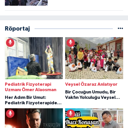
Röportaj
Pediatrik Fizyoterapi
Veysel Özaraz Anlatıyor
Uzmanı Ömer Alaosman
Bir Çocuğun Umudu, Bir
Her Adım Bir Umut:
Vakfın Yolculuğu Veysel
Pediatrik Fizyoterapiden
Özaraz Anlatıyor
İlham Veren Hikâyeler