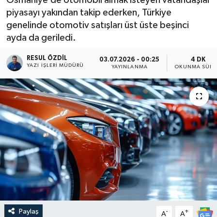
piyasayı yakından takip ederken, Türkiye
genelinde otomotiv satışları üst üste beşinci
ayda da geriledi.
RESUL ÖZDIL
03.07.2026 - 00:25
4 DK
YAZI İŞLERI MÜDÜRÜ
YAYINLANMA
OKUNMA SÜRE
Paylaş
-
+
A
A