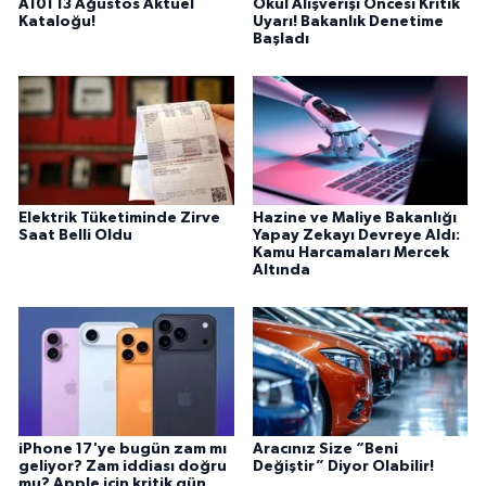
A101 13 Ağustos Aktüel
Okul Alışverişi Öncesi Kritik
Kataloğu!
Uyarı! Bakanlık Denetime
Başladı
Elektrik Tüketiminde Zirve
Hazine ve Maliye Bakanlığı
Saat Belli Oldu
Yapay Zekayı Devreye Aldı:
Kamu Harcamaları Mercek
Altında
iPhone 17'ye bugün zam mı
Aracınız Size “Beni
geliyor? Zam iddiası doğru
Değiştir” Diyor Olabilir!
mu? Apple için kritik gün