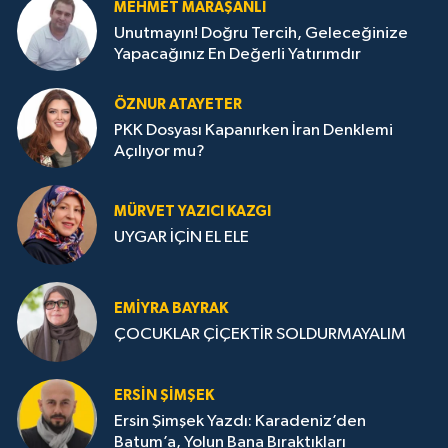
MEHMET MARAŞANLI
Unutmayın! Doğru Tercih, Geleceğinize
Yapacağınız En Değerli Yatırımdır
ÖZNUR ATAYETER
PKK Dosyası Kapanırken İran Denklemi
Açılıyor mu?
MÜRVET YAZICI KAZGI
UYGAR İÇİN EL ELE
EMIYRA BAYRAK
ÇOCUKLAR ÇİÇEKTİR SOLDURMAYALIM
ERSIN ŞIMŞEK
Ersin Şimşek Yazdı: Karadeniz’den
Batum’a, Yolun Bana Bıraktıkları