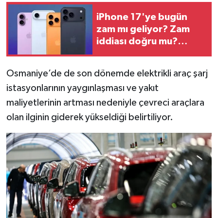
iPhone 17'ye bugün
zam mı geliyor? Zam
iddiası doğru mu?
Apple için kritik gün
Osmaniye’de de son dönemde elektrikli araç şarj
istasyonlarının yaygınlaşması ve yakıt
maliyetlerinin artması nedeniyle çevreci araçlara
olan ilginin giderek yükseldiği belirtiliyor.